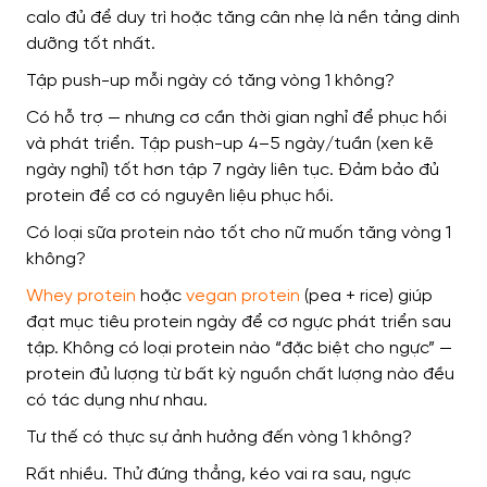
calo đủ để duy trì hoặc tăng cân nhẹ là nền tảng dinh
dưỡng tốt nhất.
Tập push-up mỗi ngày có tăng vòng 1 không?
Có hỗ trợ — nhưng cơ cần thời gian nghỉ để phục hồi
và phát triển. Tập push-up 4–5 ngày/tuần (xen kẽ
ngày nghỉ) tốt hơn tập 7 ngày liên tục. Đảm bảo đủ
protein để cơ có nguyên liệu phục hồi.
Có loại sữa protein nào tốt cho nữ muốn tăng vòng 1
không?
Whey protein
hoặc
vegan protein
(pea + rice) giúp
đạt mục tiêu protein ngày để cơ ngực phát triển sau
tập. Không có loại protein nào “đặc biệt cho ngực” —
protein đủ lượng từ bất kỳ nguồn chất lượng nào đều
có tác dụng như nhau.
Tư thế có thực sự ảnh hưởng đến vòng 1 không?
Rất nhiều. Thử đứng thẳng, kéo vai ra sau, ngực