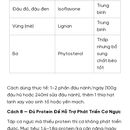
Trung
Đậu đỏ, đậu đen
Isoflavone
bình
Trung
Vừng (mè)
Lignan
bình
Thấp
nhưng bổ
Bơ
Phytosterol
sung
chất béo
tốt
Cách dùng thực tế: 1–2 phần đậu nành/ngày (100g
đậu hũ hoặc 240ml sữa đậu nành), thêm 1 thìa hạt
lanh xay vào sinh tố hoặc yến mạch.
Cách 8 — Đủ Protein Để Hỗ Trợ Phát Triển Cơ Ngực
Tập cơ ngực mà thiếu protein thì cơ không phát triển
được. Mục tiêu: 1,4–1,8g protein/kg cân nặng/ngày