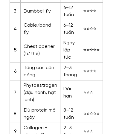
6–12
3
Dumbbell fly
⭐⭐⭐⭐
tuần
Cable/band
6–12
4
⭐⭐⭐⭐
fly
tuần
Ngay
Chest opener
5
lập
⭐⭐⭐⭐⭐
(tư thế)
tức
Tăng cân cân
2–3
6
⭐⭐⭐⭐
bằng
tháng
Phytoestrogen
Dài
7
(đậu nành, hạt
⭐⭐⭐
hạn
lanh)
Đủ protein mỗi
8–12
8
⭐⭐⭐⭐⭐
ngày
tuần
Collagen +
2–3
9
⭐⭐⭐