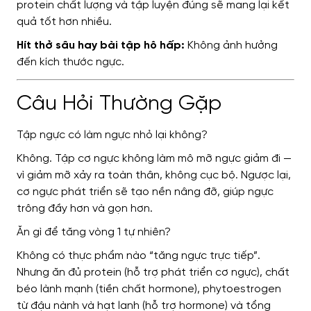
protein chất lượng và tập luyện đúng sẽ mang lại kết
quả tốt hơn nhiều.
Hít thở sâu hay bài tập hô hấp:
Không ảnh hưởng
đến kích thước ngực.
Câu Hỏi Thường Gặp
Tập ngực có làm ngực nhỏ lại không?
Không. Tập cơ ngực không làm mô mỡ ngực giảm đi —
vì giảm mỡ xảy ra toàn thân, không cục bộ. Ngược lại,
cơ ngực phát triển sẽ tạo nền nâng đỡ, giúp ngực
trông đầy hơn và gọn hơn.
Ăn gì để tăng vòng 1 tự nhiên?
Không có thực phẩm nào “tăng ngực trực tiếp”.
Nhưng ăn đủ protein (hỗ trợ phát triển cơ ngực), chất
béo lành mạnh (tiền chất hormone), phytoestrogen
từ đậu nành và hạt lanh (hỗ trợ hormone) và tổng