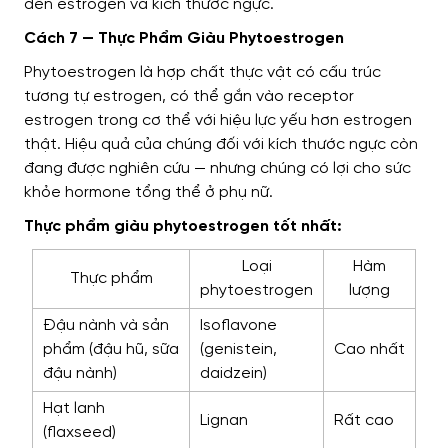
đến estrogen và kích thước ngực.
Cách 7 — Thực Phẩm Giàu Phytoestrogen
Phytoestrogen là hợp chất thực vật có cấu trúc
tương tự estrogen, có thể gắn vào receptor
estrogen trong cơ thể với hiệu lực yếu hơn estrogen
thật. Hiệu quả của chúng đối với kích thước ngực còn
đang được nghiên cứu — nhưng chúng có lợi cho sức
khỏe hormone tổng thể ở phụ nữ.
Thực phẩm giàu phytoestrogen tốt nhất:
Loại
Hàm
Thực phẩm
phytoestrogen
lượng
Đậu nành và sản
Isoflavone
phẩm (đậu hũ, sữa
(genistein,
Cao nhất
đậu nành)
daidzein)
Hạt lanh
Lignan
Rất cao
(flaxseed)