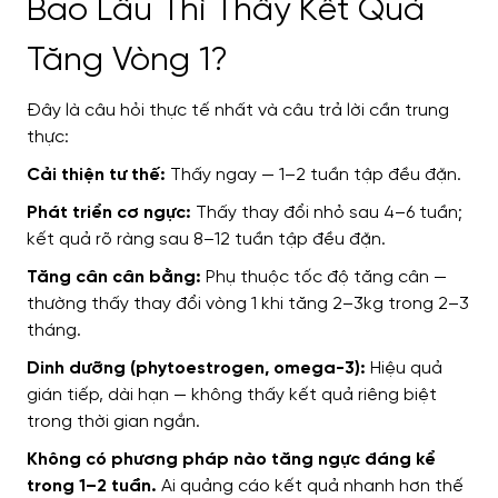
Bao Lâu Thì Thấy Kết Quả
Tăng Vòng 1?
Đây là câu hỏi thực tế nhất và câu trả lời cần trung
thực:
Cải thiện tư thế:
Thấy ngay — 1–2 tuần tập đều đặn.
Phát triển cơ ngực:
Thấy thay đổi nhỏ sau 4–6 tuần;
kết quả rõ ràng sau 8–12 tuần tập đều đặn.
Tăng cân cân bằng:
Phụ thuộc tốc độ tăng cân —
thường thấy thay đổi vòng 1 khi tăng 2–3kg trong 2–3
tháng.
Dinh dưỡng (phytoestrogen, omega-3):
Hiệu quả
gián tiếp, dài hạn — không thấy kết quả riêng biệt
trong thời gian ngắn.
Không có phương pháp nào tăng ngực đáng kể
trong 1–2 tuần.
Ai quảng cáo kết quả nhanh hơn thế