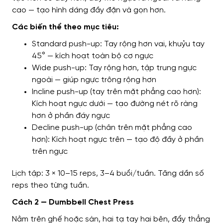
cao — tạo hình dáng đầy đặn và gọn hơn.
Các biến thể theo mục tiêu:
Standard push-up: Tay rộng hơn vai, khuỷu tay
45° — kích hoạt toàn bộ cơ ngực
Wide push-up: Tay rộng hơn, tập trung ngực
ngoài — giúp ngực trông rộng hơn
Incline push-up (tay trên mặt phẳng cao hơn):
Kích hoạt ngực dưới — tạo đường nét rõ ràng
hơn ở phần đáy ngực
Decline push-up (chân trên mặt phẳng cao
hơn): Kích hoạt ngực trên — tạo độ đầy ở phần
trên ngực
Lịch tập: 3 × 10–15 reps, 3–4 buổi/tuần. Tăng dần số
reps theo từng tuần.
Cách 2 — Dumbbell Chest Press
Nằm trên ghế hoặc sàn, hai tạ tay hai bên, đẩy thẳng