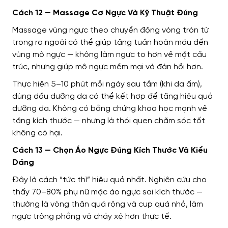
Cách 12 — Massage Cơ Ngực Và Kỹ Thuật Đúng
Massage vùng ngực theo chuyển động vòng tròn từ
trong ra ngoài có thể giúp tăng tuần hoàn máu đến
vùng mô ngực — không làm ngực to hơn về mặt cấu
trúc, nhưng giúp mô ngực mềm mại và đàn hồi hơn.
Thực hiện 5–10 phút mỗi ngày sau tắm (khi da ấm),
dùng dầu dưỡng da có thể kết hợp để tăng hiệu quả
dưỡng da. Không có bằng chứng khoa học mạnh về
tăng kích thước — nhưng là thói quen chăm sóc tốt
không có hại.
Cách 13 — Chọn Áo Ngực Đúng Kích Thước Và Kiểu
Dáng
Đây là cách “tức thì” hiệu quả nhất. Nghiên cứu cho
thấy 70–80% phụ nữ mặc áo ngực sai kích thước —
thường là vòng thân quá rộng và cup quá nhỏ, làm
ngực trông phẳng và chảy xệ hơn thực tế.