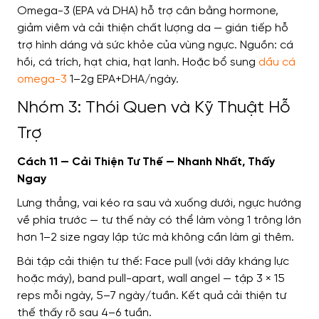
Omega-3 (EPA và DHA) hỗ trợ cân bằng hormone,
giảm viêm và cải thiện chất lượng da — gián tiếp hỗ
trợ hình dáng và sức khỏe của vùng ngực. Nguồn: cá
hồi, cá trích, hạt chia, hạt lanh. Hoặc bổ sung
dầu cá
omega-3
1–2g EPA+DHA/ngày.
Nhóm 3: Thói Quen và Kỹ Thuật Hỗ
Trợ
Cách 11 — Cải Thiện Tư Thế — Nhanh Nhất, Thấy
Ngay
Lưng thẳng, vai kéo ra sau và xuống dưới, ngực hướng
về phía trước — tư thế này có thể làm vòng 1 trông lớn
hơn 1–2 size ngay lập tức mà không cần làm gì thêm.
Bài tập cải thiện tư thế: Face pull (với dây kháng lực
hoặc máy), band pull-apart, wall angel — tập 3 × 15
reps mỗi ngày, 5–7 ngày/tuần. Kết quả cải thiện tư
thế thấy rõ sau 4–6 tuần.