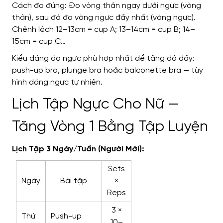
Cách đo đúng: Đo vòng thân ngay dưới ngực (vòng
thân), sau đó đo vòng ngực đầy nhất (vòng ngực).
Chênh lệch 12–13cm = cup A; 13–14cm = cup B; 14–
15cm = cup C…
Kiểu dáng áo ngực phù hợp nhất để tăng độ đầy:
push-up bra, plunge bra hoặc balconette bra — tùy
hình dáng ngực tự nhiên.
Lịch Tập Ngực Cho Nữ —
Tăng Vòng 1 Bằng Tập Luyện
Lịch Tập 3 Ngày/Tuần (Người Mới):
Sets
Ngày
Bài tập
×
Reps
3 ×
Thứ
Push-up
10–