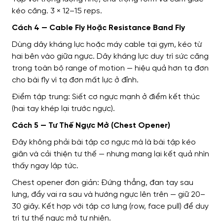
kéo căng. 3 × 12–15 reps.
Cách 4 — Cable Fly Hoặc Resistance Band Fly
Dùng dây kháng lực hoặc máy cable tại gym, kéo từ
hai bên vào giữa ngực. Dây kháng lực duy trì sức căng
trong toàn bộ range of motion — hiệu quả hơn tạ đơn
cho bài fly vì tạ đơn mất lực ở đỉnh.
Điểm tập trung: Siết cơ ngực mạnh ở điểm kết thúc
(hai tay khép lại trước ngực).
Cách 5 — Tư Thế Ngực Mở (Chest Opener)
Đây không phải bài tập cơ ngực mà là bài tập kéo
giãn và cải thiện tư thế — nhưng mang lại kết quả nhìn
thấy ngay lập tức.
Chest opener đơn giản: Đứng thẳng, đan tay sau
lưng, đẩy vai ra sau và hướng ngực lên trên — giữ 20–
30 giây. Kết hợp với tập cơ lưng (row, face pull) để duy
trì tư thế ngực mở tự nhiên.