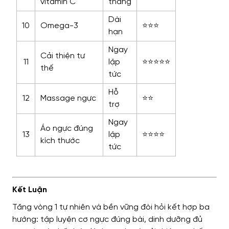
vitamin C
tháng
Dài
10
Omega-3
⭐⭐⭐
hạn
Ngay
Cải thiện tư
11
lập
⭐⭐⭐⭐⭐
thế
tức
Hỗ
12
Massage ngực
⭐⭐
trợ
Ngay
Áo ngực đúng
13
lập
⭐⭐⭐⭐
kích thước
tức
Kết Luận
Tăng vòng 1 tự nhiên và bền vững đòi hỏi kết hợp ba
hướng: tập luyện cơ ngực đúng bài, dinh dưỡng đủ