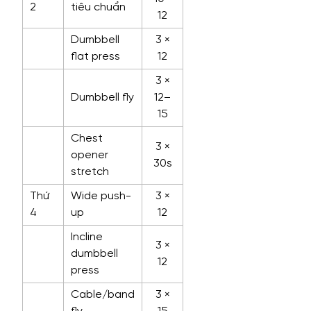
2
tiêu chuẩn
12
Dumbbell
3 ×
flat press
12
3 ×
Dumbbell fly
12–
15
Chest
3 ×
opener
30s
stretch
Thứ
Wide push-
3 ×
4
up
12
Incline
3 ×
dumbbell
12
press
Cable/band
3 ×