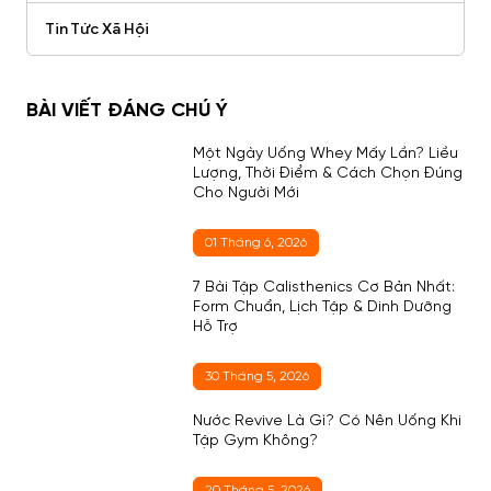
Tin Tức Xã Hội
BÀI VIẾT ĐÁNG CHÚ Ý
Một Ngày Uống Whey Mấy Lần? Liều
Lượng, Thời Điểm & Cách Chọn Đúng
Cho Người Mới
01 Tháng 6, 2026
7 Bài Tập Calisthenics Cơ Bản Nhất:
Form Chuẩn, Lịch Tập & Dinh Dưỡng
Hỗ Trợ
30 Tháng 5, 2026
Nước Revive Là Gì? Có Nên Uống Khi
Tập Gym Không?
20 Tháng 5, 2026