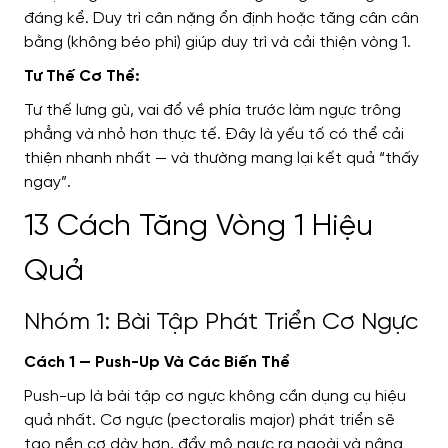
đáng kể. Duy trì cân nặng ổn định hoặc tăng cân cân
bằng (không béo phì) giúp duy trì và cải thiện vòng 1.
Tư Thế Cơ Thể:
Tư thế lưng gù, vai đổ về phía trước làm ngực trông
phẳng và nhỏ hơn thực tế. Đây là yếu tố có thể cải
thiện nhanh nhất — và thường mang lại kết quả “thấy
ngay”.
13 Cách Tăng Vòng 1 Hiệu
Quả
Nhóm 1: Bài Tập Phát Triển Cơ Ngực
Cách 1 — Push-Up Và Các Biến Thể
Push-up là bài tập cơ ngực không cần dụng cụ hiệu
quả nhất. Cơ ngực (pectoralis major) phát triển sẽ
tạo nền cơ dày hơn, đẩy mô ngực ra ngoài và nâng