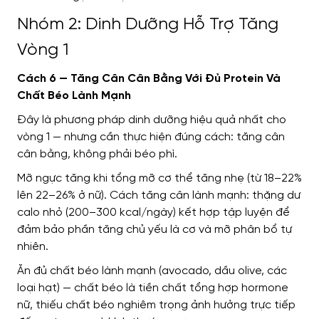
Nhóm 2: Dinh Dưỡng Hỗ Trợ Tăng
Vòng 1
Cách 6 — Tăng Cân Cân Bằng Với Đủ Protein Và
Chất Béo Lành Mạnh
Đây là phương pháp dinh dưỡng hiệu quả nhất cho
vòng 1 — nhưng cần thực hiện đúng cách: tăng cân
cân bằng, không phải béo phì.
Mỡ ngực tăng khi tổng mỡ cơ thể tăng nhẹ (từ 18–22%
lên 22–26% ở nữ). Cách tăng cân lành mạnh: thặng dư
calo nhỏ (200–300 kcal/ngày) kết hợp tập luyện để
đảm bảo phần tăng chủ yếu là cơ và mỡ phân bổ tự
nhiên.
Ăn đủ chất béo lành mạnh (avocado, dầu olive, các
loại hạt) — chất béo là tiền chất tổng hợp hormone
nữ, thiếu chất béo nghiêm trọng ảnh hưởng trực tiếp