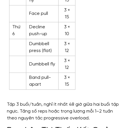
fly
15
3 ×
Face pull
15
Thứ
Decline
3 ×
6
push-up
10
Dumbbell
3 ×
press (flat)
12
3 ×
Dumbbell fly
12
Band pull-
3 ×
apart
15
Tập 3 buổi/tuần, nghỉ ít nhất 48 giờ giữa hai buổi tập
ngực. Tăng số reps hoặc trọng lượng mỗi 1–2 tuần
theo nguyên tắc progressive overload.