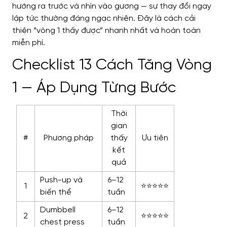
hướng ra trước và nhìn vào gương — sự thay đổi ngay
lập tức thường đáng ngạc nhiên. Đây là cách cải
thiện “vòng 1 thấy được” nhanh nhất và hoàn toàn
miễn phí.
Checklist 13 Cách Tăng Vòng
1 — Áp Dụng Từng Bước
Thời
gian
#
Phương pháp
thấy
Ưu tiên
kết
quả
Push-up và
6–12
1
⭐⭐⭐⭐⭐
biến thể
tuần
Dumbbell
6–12
2
⭐⭐⭐⭐⭐
chest press
tuần