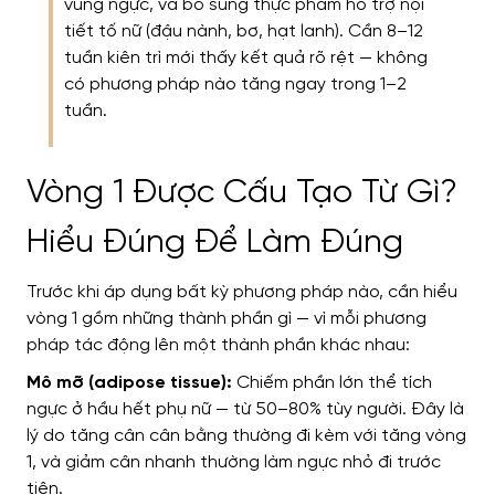
vùng ngực, và bổ sung thực phẩm hỗ trợ nội
tiết tố nữ (đậu nành, bơ, hạt lanh). Cần 8–12
tuần kiên trì mới thấy kết quả rõ rệt — không
có phương pháp nào tăng ngay trong 1–2
tuần.
Vòng 1 Được Cấu Tạo Từ Gì?
Hiểu Đúng Để Làm Đúng
Trước khi áp dụng bất kỳ phương pháp nào, cần hiểu
vòng 1 gồm những thành phần gì — vì mỗi phương
pháp tác động lên một thành phần khác nhau:
Mô mỡ (adipose tissue):
Chiếm phần lớn thể tích
ngực ở hầu hết phụ nữ — từ 50–80% tùy người. Đây là
lý do tăng cân cân bằng thường đi kèm với tăng vòng
1, và giảm cân nhanh thường làm ngực nhỏ đi trước
tiên.