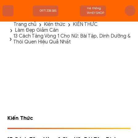
Hệ thống
0971.338.585
WHEYSHOP
Trang chủ
Kiến thức
KIẾN THỨC
Làm Đẹp Giảm Cân
TRANG CHỦ
13 Cách Tăng Vòng 1 Cho Nữ: Bài Tập, Dinh Dưỡng &
FLASH SALE
Thói Quen Hiệu Quả Nhất
THANH LÝ
DANH MỤC SẢN PHẨM
THƯƠNG HIỆU
KIẾN THỨC TẬP LUYỆN
HỆ THỐNG CỬA HÀNG
Kiến Thức