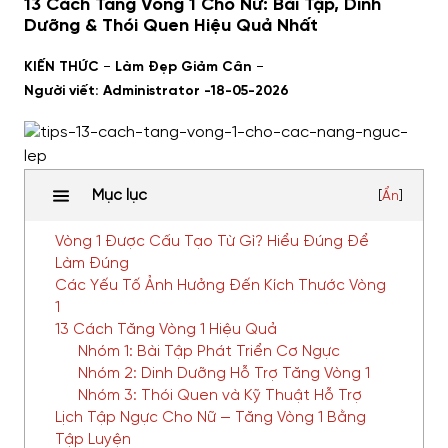
13 Cách Tăng Vòng 1 Cho Nữ: Bài Tập, Dinh
Dưỡng & Thói Quen Hiệu Quả Nhất
-
-
KIẾN THỨC
Làm Đẹp Giảm Cân
Người viết: Administrator -
18-05-2026
Mục lục
[
Ẩn
]
Vòng 1 Được Cấu Tạo Từ Gì? Hiểu Đúng Để
Làm Đúng
Các Yếu Tố Ảnh Hưởng Đến Kích Thước Vòng
1
13 Cách Tăng Vòng 1 Hiệu Quả
Nhóm 1: Bài Tập Phát Triển Cơ Ngực
Nhóm 2: Dinh Dưỡng Hỗ Trợ Tăng Vòng 1
Nhóm 3: Thói Quen và Kỹ Thuật Hỗ Trợ
Lịch Tập Ngực Cho Nữ — Tăng Vòng 1 Bằng
Tập Luyện