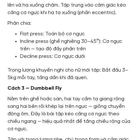
lên và hạ xuống chậm. Tập trung vào cảm giác kéo
căng cơ ngực khi hạ tạ xuống (phần eccentric).
Phân chia:
Flat press: Toàn bộ cơ ngực
Incline press (ghế nghiêng 30–45°): Cơ ngực
trên — tạo độ đầy phần trên
Decline press: Cơ ngực dưới
Trọng lượng khuyến nghị cho nữ mới tập: Bắt đầu 3–
5kg mỗi tay, tăng dần khi đã quen.
Cách 3 — Dumbbell Fly
Nằm trên ghế hoặc sàn, hai tay cầm tạ giang rộng
sang hai bên rồi khép lại trên ngực — giống chuyển
động ôm. Đây là bài tập kéo căng cơ ngực theo
chiều ngang — hiệu quả nhất để tăng chiều rộng của
cơ ngực.
Tập với trọng lượng nhẹ, chú trọng form và cảm giác