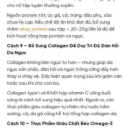
cho nữ tập luyện thường xuyên.
Nguồn protein tốt: ức gà, cá, trứng, đậu phụ, sữa
chua Hy Lạp. Nếu chế độ ăn khó đạt đủ, bổ sung
thêm
whey protein
sau tập — 20–25g/lần là đủ để
kích hoạt tổng hợp protein cơ ngực.
Cách 9 — Bổ Sung Collagen Để Duy Trì Độ Đàn Hồi
Da Ngực
Collagen không làm ngực to hơn — nhưng giúp da
ngực săn chắc, đàn hồi và ngực trông căng đầy hơn
thay vì chảy xệ. Đặc biệt quan trọng sau khi giảm cân
hoặc sau khi cho con bú.
Collagen type I và III kết hợp vitamin C uống buổi
sáng là cách bổ sung hiệu quả nhất. Ngoài ra, các
thực phẩm giàu collagen tự nhiên như nước hầm
xương, cá, da gà cũng hỗ trợ tổng hợp collagen da.
Cách 10 — Thực Phẩm Giàu Chất Béo Omega-3