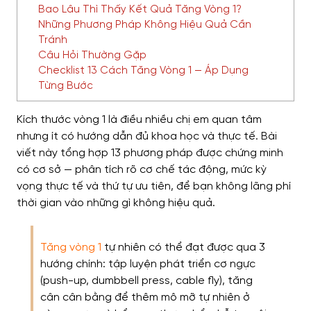
Bao Lâu Thì Thấy Kết Quả Tăng Vòng 1?
Những Phương Pháp Không Hiệu Quả Cần
Tránh
Câu Hỏi Thường Gặp
Checklist 13 Cách Tăng Vòng 1 — Áp Dụng
Từng Bước
Kích thước vòng 1 là điều nhiều chị em quan tâm
nhưng ít có hướng dẫn đủ khoa học và thực tế. Bài
viết này tổng hợp 13 phương pháp được chứng minh
có cơ sở — phân tích rõ cơ chế tác động, mức kỳ
vọng thực tế và thứ tự ưu tiên, để bạn không lãng phí
thời gian vào những gì không hiệu quả.
Tăng vòng 1
tự nhiên có thể đạt được qua 3
hướng chính: tập luyện phát triển cơ ngực
(push-up, dumbbell press, cable fly), tăng
cân cân bằng để thêm mô mỡ tự nhiên ở