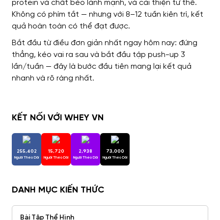
protein và chất béo lành mạnh, và cải thiện tư thế.
Không có phím tắt — nhưng với 8–12 tuần kiên trì, kết
quả hoàn toàn có thể đạt được.
Bắt đầu từ điều đơn giản nhất ngay hôm nay: đứng
thẳng, kéo vai ra sau và bắt đầu tập push-up 3
lần/tuần — đây là bước đầu tiên mang lại kết quả
nhanh và rõ ràng nhất.
KẾT NỐI VỚI WHEY VN
255,402
15,720
2,938
73,000
Người Theo Dõi
Người Theo Dõi
Người Theo Dõi
Người Theo Dõi
DANH MỤC KIẾN THỨC
Bài Tập Thể Hình