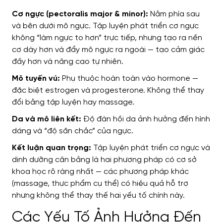
Cơ ngực (pectoralis major & minor):
Nằm phía sau
và bên dưới mô ngực. Tập luyện phát triển cơ ngực
không “làm ngực to hơn” trực tiếp, nhưng tạo ra nền
cơ dày hơn và đẩy mô ngực ra ngoài — tạo cảm giác
đầy hơn và nâng cao tự nhiên.
Mô tuyến vú:
Phụ thuộc hoàn toàn vào hormone —
đặc biệt estrogen và progesterone. Không thể thay
đổi bằng tập luyện hay massage.
Da và mô liên kết:
Độ đàn hồi da ảnh hưởng đến hình
dáng và “độ săn chắc” của ngực.
Kết luận quan trọng:
Tập luyện phát triển cơ ngực và
dinh dưỡng cân bằng là hai phương pháp có cơ sở
khoa học rõ ràng nhất — các phương pháp khác
(massage, thực phẩm cụ thể) có hiệu quả hỗ trợ
nhưng không thể thay thế hai yếu tố chính này.
Các Yếu Tố Ảnh Hưởng Đến