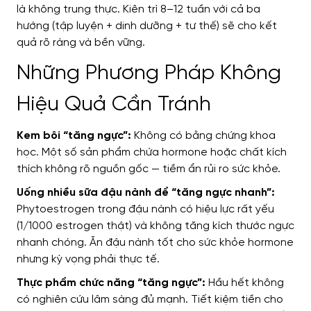
là không trung thực. Kiên trì 8–12 tuần với cả ba
hướng (tập luyện + dinh dưỡng + tư thế) sẽ cho kết
quả rõ ràng và bền vững.
Những Phương Pháp Không
Hiệu Quả Cần Tránh
Kem bôi “tăng ngực”:
Không có bằng chứng khoa
học. Một số sản phẩm chứa hormone hoặc chất kích
thích không rõ nguồn gốc — tiềm ẩn rủi ro sức khỏe.
Uống nhiều sữa đậu nành để “tăng ngực nhanh”:
Phytoestrogen trong đậu nành có hiệu lực rất yếu
(1/1000 estrogen thật) và không tăng kích thước ngực
nhanh chóng. Ăn đậu nành tốt cho sức khỏe hormone
nhưng kỳ vọng phải thực tế.
Thực phẩm chức năng “tăng ngực”:
Hầu hết không
có nghiên cứu lâm sàng đủ mạnh. Tiết kiệm tiền cho