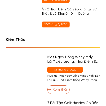
Ăn Ổi Ban Đêm Có Béo Không? Sự
Thật & Lời Khuyên Dinh Dưỡng
20 Tháng 5, 2026
Kiến Thức
Một Ngày Uống Whey Mấy
Lần? Liều Lượng, Thời Điểm &
Cách Chọn Đúng Cho Người
01 Tháng 6, 2026
Mới
Mục lục1 Một Ngày Uống Whey Mấy Lần
Là Đủ?2 Thời Điểm Uống Whey Trong
Ngày — Đâu Là Quan Trọng Nhất?2.1
Thời Điểm 1 (Quan Trọng Nhất) — Sau
Xem thêm
Tập2.2 Thời Điểm 2 — Buổi Sáng (Nếu
Cần)2.3 Thời Điểm 3 — Trước Ngủ
(Casein, Không Phải Whey)2.4 Thời
7 Bài Tập Calisthenics Cơ Bản
Điểm 4 — Giữa Các […]