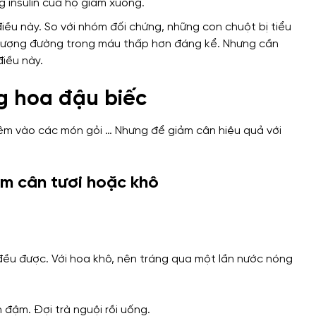
 insulin của họ giảm xuống.
ều này. So với nhóm đối chứng, những con chuột bị tiểu
 lượng đường trong máu thấp hơn đáng kể.
Nhưng cần
iều này.
g hoa đậu biếc
êm vào các món gỏi … Nhưng để giảm cân hiệu quả với
ảm cân tươi hoặc khô
đều được. Với hoa khô, nên tráng qua một lần nước nóng
đậm. Đợi trà nguội rồi uống.