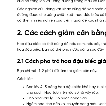
của họ tăng lên và lượng đường trong máu và lượng
Các nghiên cứu động vật khác cũng đã xác nhận đi
đường được cho uống chiết xuất hoa đậu biếc có
có thêm nhiều nghiên cứu trên người để xác nhận đ
2. Các cách giảm cân bằn
Hoa đậu biếc có thể dùng để nấu cơm, nấu xôi, th
hoa đậu biếc, bạn có thể pha nước uống sau đây.
2.1 Cách pha trà hoa đậu biếc gi
Bạn chỉ mất 1-2 phút để làm trà giảm cân này.
Cách làm:
Bạn lấy 4-5 bông hoa đậu biếc khô hay tươi 
cho sạch. Hoa tươi nên rửa sơ rồi vẩy ráo.
Cho hoa vào ly. Đổ nước nóng vào.
Ngâm hoa cho đến khi chuyển sang màu xanh 