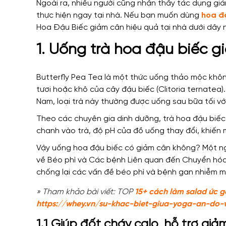
Ngoài ra, nhiều người cũng nhận thấy tác dụng gi
thực hiện ngay tại nhà. Nếu bạn muốn dùng
hoa đ
Hoa Đậu Biếc giảm cân hiệu quả tại nhà dưới dây 
1. Uống trà hoa đậu biếc 
Butterfly Pea Tea là một thức uống thảo mộc khô
tươi hoặc khô của cây đậu biếc (Clitoria ternatea)
Nam, loại trà này thường được uống sau bữa tối v
Theo các chuyên gia dinh dưỡng, trà hoa đậu biếc c
chanh vào trà, độ pH của đồ uống thay đổi, khiến
Vậy uống hoa đậu biếc có giảm cân không? Một ng
về Béo phì và Các bệnh Liên quan đến Chuyển hóa
chống lại các vấn đề béo phì và bệnh gan nhiễm m
» Tham khảo bài viết: TOP
15+ cách làm salad ức g
https://whey.vn/su-khac-biet-giua-yoga-an-do
1.1 Giúp đốt cháy calo, hỗ trợ giả