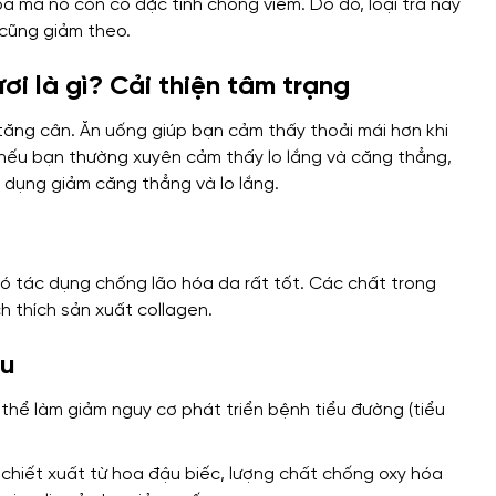
a mà nó còn có đặc tính chống viêm. Do đó, loại trà này
o cũng giảm theo.
ơi là gì? Cải thiện tâm trạng
ăng cân. Ăn uống giúp bạn cảm thấy thoải mái hơn khi
, nếu bạn thường xuyên cảm thấy lo lắng và căng thẳng,
c dụng giảm căng thẳng và lo lắng.
ó tác dụng chống lão hóa da rất tốt. Các chất trong
ch thích sản xuất collagen.
áu
 thể làm giảm nguy cơ phát triển bệnh tiểu đường (tiểu
chiết xuất từ ​​hoa đậu biếc, lượng chất chống oxy hóa