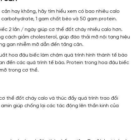
 cân hay không, hãy tìm hiểu xem có bao nhiêu calo
gam carbohydrate, 1 gam chất béo và 50 gam protein.
ếc 2 lần / ngày giúp cơ thể đốt cháy nhiều calo hơn.
ng cách giảm cholesterol, giúp đào thải mỡ nội tạng hiệu
rạng gan nhiễm mỡ dẫn đến tăng cân.
uất hoa đậu biếc làm chậm quá trình hình thành tế bào
n đến các quá trình tế bào. Protein trong hoa đậu biếc
mỡ trong cơ thể.
cơ thể đốt cháy calo và thúc đẩy quá trình trao đổi
 amin giúp chống lại các tác động lên thần kinh của