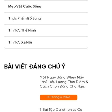
Mẹo Vặt Cuộc Sống
Thực Phẩm Bổ Sung
Tin Tức Thể Hình
Tin Tức Xã Hội
BÀI VIẾT ĐÁNG CHÚ Ý
Một Ngày Uống Whey Mấy
Lần? Liều Lượng, Thời Điểm &
Cách Chọn Đúng Cho Người
Mới
01 Tháng 6, 2026
7 Bài Tập Calisthenics Cơ