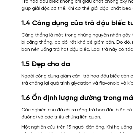
Trà hoa đậu biếc không chỉ giàu chất chống oxy hó
giúp giải độc cơ thể. Khi cơ thể giải độc, chất bé
1.4 Công dụng của trà đậu biếc tư
Căng thẳng là một trong những nguyên nhân gây t
bị căng thẳng, do đó, rất khó để giảm cân. Do đó
bạn nên uống trà hạt đậu biếc. Loại trà này có tá
1.5 Đẹp cho da
Ngoài công dụng giảm cân, trà hoa đậu biếc còn c
trà chống lại quá trình glycation và flavonoid và kí
1.6 Ổn định lượng đường trong m
Các nghiên cứu đã chỉ ra rằng trà hoa đậu biếc có
đường) và các triệu chứng liên quan.
Một nghiên cứu trên 15 người đàn ông. Khi họ uống 