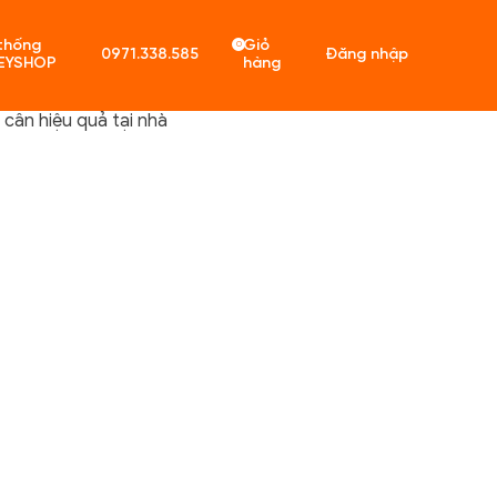
thống
Giỏ
0
0971.338.585
Đăng nhập
EYSHOP
hàng
cân hiệu quả tại nhà
ó sản phẩm trong giỏ hàng.