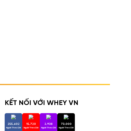
KẾT NỐI VỚI WHEY VN
255,402
15,720
2,938
73,000
Người Theo Dõi
Người Theo Dõi
Người Theo Dõi
Người Theo Dõi