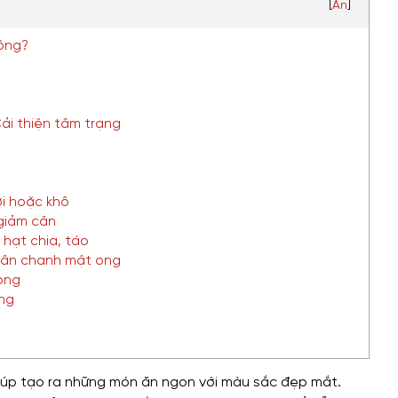
[
Ẩn
]
hông?
Cải thiện tâm trạng
ơi hoặc khô
giảm cân
 hạt chia, táo
cân chanh mật ong
ong
ừng
giúp tạo ra những món ăn ngon với màu sắc đẹp mắt.