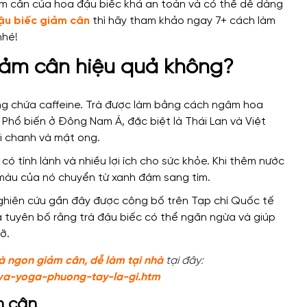
ảm cân của hoa đậu biếc khá an toàn và có thể dễ dàng
ậu biếc giảm cân
thì hãy tham khảo ngay 7+ cách làm
nhé!
giảm cân hiệu quả không?
ng chứa caffeine. Trà được làm bằng cách ngâm hoa
. Phổ biến ở Đông Nam Á, đặc biệt là Thái Lan và Việt
ới chanh và mật ong.
ó tính lành và nhiều lợi ích cho sức khỏe. Khi thêm nước
 màu của nó chuyển từ xanh đậm sang tím.
hiên cứu gần đây được công bố trên Tạp chí Quốc tế
 tuyên bố rằng trà đậu biếc có thể ngăn ngừa và giúp
ỡ.
à ngon giảm cân, dễ làm tại nhà
tại đây:
-va-yoga-phuong-tay-la-gi.htm
m cân