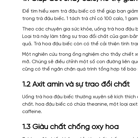
Để tìm hiểu xem trà đậu biếc có thể giúp bạn giảm
trong trà đậu biếc. 1 tách trà chỉ có 100 calo, 1 
Theo các chuyên gia sức khỏe, uống trà hoa đậu bi
Loại trà này làm tăng sự trao đổi chất của gan bằ
quả. Trà hoa đậu biếc còn có thể cải thiện tình t
Một nghiên cứu trong ống nghiệm cho thấy chiết x
mỡ. Chúng sẽ điều chỉnh một số con đường liên qua
cũng có thể ngăn chặn quá trình tổng hợp tế bào 
1.2 Axit amin và sự trao đổi chất
Uống trà hoa đậu biếc thường xuyên sẽ kích thích 
chất. hoa đậu biếc có chứa theanine, một loại axit
caffeine.
1.3 Giàu chất chống oxy hóa