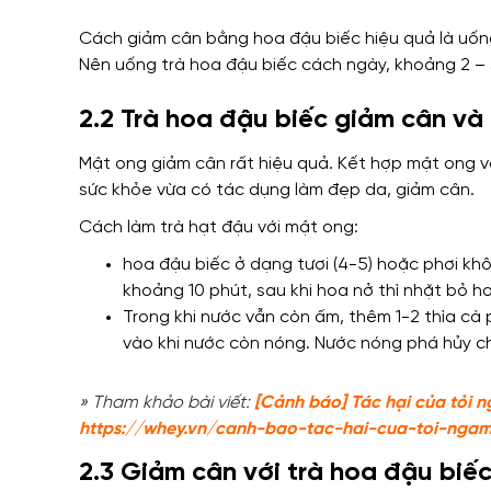
Cách giảm cân bằng hoa đậu biếc hiệu quả là uống
Nên uống trà hoa đậu biếc cách ngày, khoảng 2 – 
2.2 Trà hoa đậu biếc giảm cân v
Mật ong giảm cân rất hiệu quả. Kết hợp mật ong vớ
sức khỏe vừa có tác dụng làm đẹp da, giảm cân.
Cách làm trà hạt đậu với mật ong:
hoa đậu biếc ở dạng tươi (4-5) hoặc phơi k
khoảng 10 phút, sau khi hoa nở thì nhặt bỏ h
Trong khi nước vẫn còn ấm, thêm 1-2 thìa cà
vào khi nước còn nóng. Nước nóng phá hủy c
» Tham khảo bài viết:
[Cảnh báo] Tác hại của tỏi n
https://whey.vn/canh-bao-tac-hai-cua-toi-nga
2.3 Giảm cân với trà hoa đậu biếc