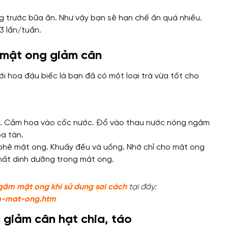
 trước bữa ăn. Như vậy bạn sẽ hạn chế ăn quá nhiều.
3 lần/tuần.
à mật ong giảm cân
i hoa đậu biếc là bạn đã có một loại trà vừa tốt cho
hô. Cắm hoa vào cốc nước. Đổ vào thau nước nóng ngâm
oa tàn.
 phê mật ong. Khuấy đều và uống. Nhớ chỉ cho mật ong
hất dinh dưỡng trong mật ong.
gâm mật ong khi sử dung sai cách
tại đây:
m-mat-ong.htm
 giảm cân hạt chia, táo