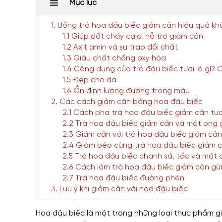
Mục lục
1. Uống trà hoa đậu biếc giảm cân hiệu quả k
1.1 Giúp đốt cháy calo, hỗ trợ giảm cân
1.2 Axit amin và sự trao đổi chất
1.3 Giàu chất chống oxy hóa
1.4 Công dụng của trà đậu biếc tươi là gì? 
1.5 Đẹp cho da
1.6 Ổn định lượng đường trong máu
2. Các cách giảm cân bằng hoa đậu biếc
2.1 Cách pha trà hoa đậu biếc giảm cân tư
2.2 Trà hoa đậu biếc giảm cân và mật ong 
2.3 Giảm cân với trà hoa đậu biếc giảm cân
2.4 Giảm béo cùng trà hoa đậu biếc giảm 
2.5 Trà hoa đậu biếc chanh sả, tắc và mật 
2.6 Cách làm trà hoa đậu biếc giảm cân g
2.7 Trà hoa đậu biếc đường phèn
3. Lưu ý khi giảm cân với hoa đậu biếc
Hoa đậu biếc là một trong những loại thực phẩm 