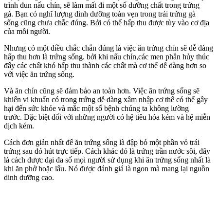
trình đun nấu
chín, sẽ làm mất đi một số dưỡng chất
trong trứng
gà.
Bạn có nghĩ lượng dinh dưỡng toàn vẹn trong trái trứng gà
sống
cũng chưa chắc đúng.
Bởi
có thể hấp thu được tùy vào cơ địa
của mỗi người.
Nhưng có một điều chắc chắn đúng là
việc ăn trứng chín sẽ dễ dàng
hấp thu hơn là trứng sống.
bởi khi nấu chín
,các men phân hủy thúc
đẩy các chất khó hấp thu thành các chất
mà cơ thể dễ dàng hơn
so
với việc ăn trứng sống.
Và ăn chín cũng sẽ đảm bảo an toàn hơn
. Việc ăn trứng sống sẽ
khiến vi khuẩn có trong trứng dễ dàng xâm nhập cơ thể
có thể gây
hại đến sức khỏe và mắc một số bệnh chúng ta không lường
trước
.
Đặc biệt đối với những
người có hệ tiêu hóa kém và hệ miễn
dịch kém.
Cách đơn giản nhất để ăn trứng sống là đập bỏ một phần vỏ trái
trứng sau đó hút trực tiếp. Cách khác đó là trứng trần nước sôi, đây
là cách được đại đa số mọi người sử dụng khi ăn trứng sống nhất là
khi ăn phở hoặc lẩu. Nó được đánh giá là ngon mà mang lại nguồn
dinh dưỡng cao.