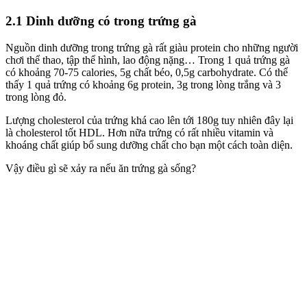
2.1 Dinh dưỡng có trong trứng gà
Nguồn dinh dưỡng trong trứng gà
rất giàu
protein cho những người
chơi thể thao, tập thể hình, lao động nặng… Trong 1 quả trứng gà
có khoảng 70-75 calories, 5g chất béo, 0,5g carbohydrate.
Có thể
thấy
1 quả trứng có khoảng 6g protein, 3g trong lòng trắng và 3
trong lòng đỏ.
Lượng
cholesterol
của
trứng khá cao lên tới 180g
tuy nhiên đây lại
là
cholesterol tốt HDL.
Hơn nữa
trứng có rất nhiều vitamin và
khoáng chất
giúp bổ sung dưỡng chất cho bạn
một cách toàn diện.
Vậy điều gì sẽ xảy ra
nếu ăn trứng gà sống?