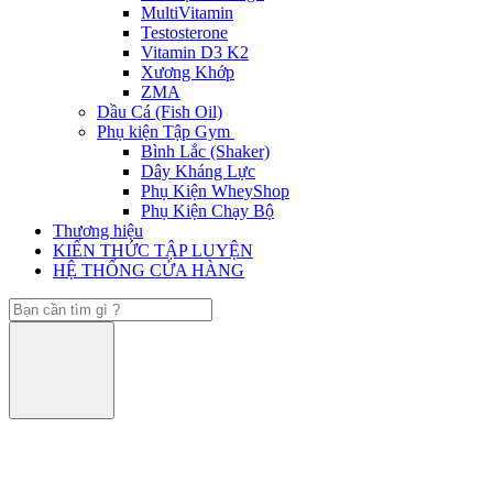
MultiVitamin
Testosterone
Vitamin D3 K2
Xương Khớp
ZMA
Dầu Cá (Fish Oil)
Phụ kiện Tập Gym
Bình Lắc (Shaker)
Dây Kháng Lực
Phụ Kiện WheyShop
Phụ Kiện Chạy Bộ
Thương hiệu
KIẾN THỨC TẬP LUYỆN
HỆ THỐNG CỬA HÀNG