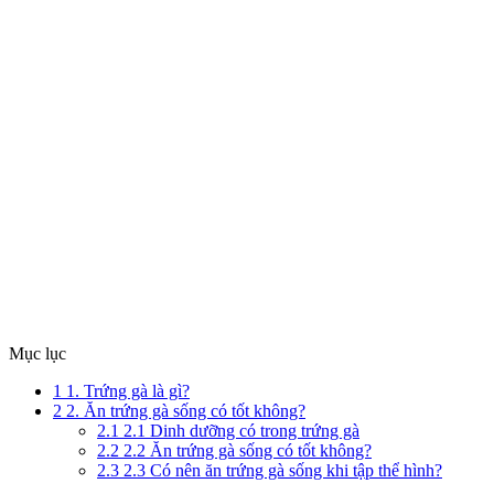
Mục lục
1
1. Trứng gà là gì?
2
2. Ăn trứng gà sống có tốt không?
2.1
2.1 Dinh dưỡng có trong trứng gà
2.2
2.2 Ăn trứng gà sống có tốt không?
2.3
2.3 Có nên ăn trứng gà sống khi tập thể hình?