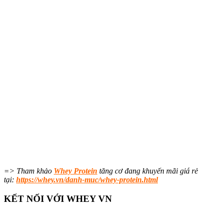
=> Tham khảo
Whey Protein
tăng cơ đang khuyến mãi giá rẻ
tại:
https://whey.vn/danh-muc/whey-protein.html
KẾT NỐI VỚI WHEY VN