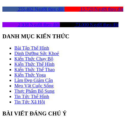
255,402
Người theo dõi
15,720
Người theo dõi
2,938
Người theo dõi
73,000
Người theo dõi
DANH MỤC KIẾN THỨC
Bài Tập Thể Hình
Dinh Dưỡng Sức Khoẻ
Kiến Thức Chạy Bộ
Kiến Thức Thể Hình
Kiến Thức Thể Thao
Kiến Thức Yoga
Làm Đẹp Giảm Cân
Mẹo Vặt Cuộc Sống
Thực Phẩm Bổ Sung
Tin Tức Thể Hình
Tin Tức Xã Hội
BÀI VIẾT ĐÁNG CHÚ Ý