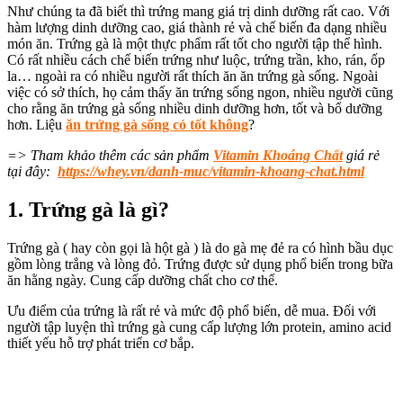
Như chúng ta đã biết thì trứng
mang giá trị dinh dưỡng rất cao
.
Với
hàm lượng dinh dưỡng cao
, giá thành rẻ và
chế biến đa dạng nhiều
món ăn
.
Trứng gà
là một thực phẩm
rất tốt cho người tập thể hình
.
Có rất nhiều cách chế biến trứng như
luộc, trứng trần, kho, rán, ốp
la…
ngoài ra có nhiều người rất thích ăn
ăn trứng gà sống.
Ngoài
việc có
sở thích, họ cảm thấy ăn trứng sống ngon,
nhiều người cũng
cho rằng
ăn trứng gà sống nhiều dinh dưỡng hơn, tốt và bổ dưỡng
hơn. Liệu
ăn trứng gà sống có tốt không
?
=> Tham khảo thêm các sản phẩm
Vitamin Khoáng Chất
giá rẻ
tại đây:
https://whey.vn/danh-muc/vitamin-khoang-chat.html
1. Trứng gà là gì?
Trứng gà
( hay còn gọi là hột gà )
là do gà
mẹ
đẻ ra có hình bầu dục
gồm lòng trắng và lòng đỏ.
Trứng được sử dụng phổ biến trong bữa
ăn hằng ngày
.
Cung cấp
dưỡng chất cho cơ thể.
Ưu điểm của trứng là rất
rẻ và mức độ phổ biến, dễ mua.
Đối với
người tập luyện thì trứng gà
cung cấp lượng lớn protein, amino acid
thiết yếu hỗ trợ phát triển cơ bắp.