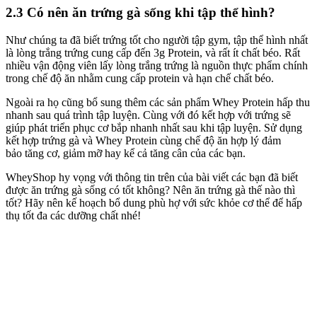
2.3 Có nên ăn trứng gà sống khi tập thể hình?
Như chúng ta đã biết trứng
tốt cho người tập gym, tập thể hình nhất
là lòng trắng trứng cung cấp đến 3g Protein,
và rất ít chất
béo.
Rất
nhiều vận động viên lấy
lòng trắng trứng là nguồn thực phẩm chính
trong chế độ ăn nhằm cung cấp protein và hạn chế chất béo.
Ngoài ra họ cũng
bổ sung thêm các sản phẩm Whey Protein hấp thu
nhanh sau quá trình tập luyện.
Cùng với đó kết hợp với
trứng
sẽ
giúp phát triển
phục cơ bắp nhanh nhất sau khi tập luyện.
Sử dụng
kết hợp
trứng gà và Whey Protein cùng chế độ ăn hợp lý
đảm
bảo
tăng cơ, giảm mỡ hay kể cả tăng cân của các bạn.
WheyShop hy vọng với thông tin trên của bài viết các bạn đã biết
được ăn trứng gà sống có tốt không? Nên ăn trứng gà thế nào thì
tốt? Hãy nên kế hoạch bổ dung phù hợ với sức khỏe cơ thể để hấp
thụ tốt đa các dưỡng chất nhé!