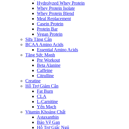
Hydrolyzed Whey Protein
Whey Protein Isolate
Whey Protein Blend
Meal Replacement
Casein Protein
Protein Bar
Vegan Protein
Sữa Tăng Cân
BCAA Amino Acids
Essential Amino Acids
Tăng Sức Mạnh
Pre Workout
Beta Alanine
Caffeine
Citrulline
Creatine
Hỗ Trợ Giảm Cân
Fat Burn
CLA
L-Carnitine
Yến Mạch
Vitamin Khoáng Chất
Astaxanthin
Bảo Vệ Gan
Hỗ Trợ Giấc Ngủ