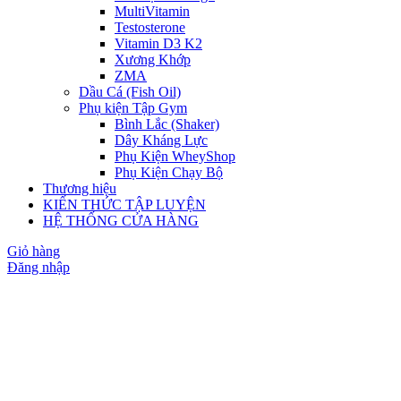
MultiVitamin
Testosterone
Vitamin D3 K2
Xương Khớp
ZMA
Dầu Cá (Fish Oil)
Phụ kiện Tập Gym
Bình Lắc (Shaker)
Dây Kháng Lực
Phụ Kiện WheyShop
Phụ Kiện Chạy Bộ
Thương hiệu
KIẾN THỨC TẬP LUYỆN
HỆ THỐNG CỬA HÀNG
Giỏ hàng
Đăng nhập