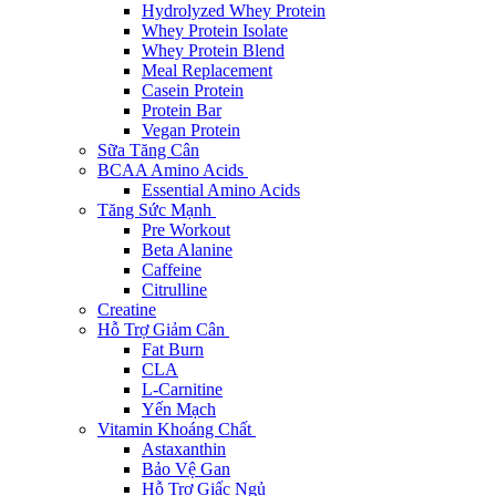
Hydrolyzed Whey Protein
Whey Protein Isolate
Whey Protein Blend
Meal Replacement
Casein Protein
Protein Bar
Vegan Protein
Sữa Tăng Cân
BCAA Amino Acids
Essential Amino Acids
Tăng Sức Mạnh
Pre Workout
Beta Alanine
Caffeine
Citrulline
Creatine
Hỗ Trợ Giảm Cân
Fat Burn
CLA
L-Carnitine
Yến Mạch
Vitamin Khoáng Chất
Astaxanthin
Bảo Vệ Gan
Hỗ Trợ Giấc Ngủ