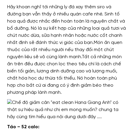
Hãy khoan nghĩ tới những ly đá xay thêm siro và
đường bạn vẫn thấy ở nhiều quán cafe nhé. Sinh tố
hoa quả được nhắc đến hoàn toàn là nguyên chất và
bổ dưỡng. Nó là sự kết hợp của những loại quả tươi và
chút nước dừa, sữa hạnh nhân hoặc nước cốt chanh
nhất định sẽ đánh thức vị giác của bạn.Món ăn quen
thuộc của rất nhiều người nếu thay đối một chút
nguyên liệu sẽ vô cùng lành mạnh.Tất cả những món
ăn trên đều được chọn lọc theo tiêu chí là cách chế
biến tối giản, lượng dinh dưỡng cao và lượng muối,
chất hóa học dư thừa tối thiểu. Nó hoàn toàn phù
hợp cho bất cứ ai đang có ý định giảm béo theo
phương pháp lành mạnh.
Táo – 52 calo: