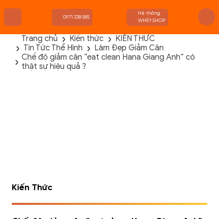
Hệ thống
0971.338.585
WHEYSHOP
Trang chủ
Kiến thức
KIẾN THỨC
Tin Tức Thể Hình
Làm Đẹp Giảm Cân
TRANG CHỦ
Chế độ giảm cân “eat clean Hana Giang Anh” có
FLASH SALE
thật sự hiệu quả ?
THANH LÝ
DANH MỤC SẢN PHẨM
THƯƠNG HIỆU
KIẾN THỨC TẬP LUYỆN
HỆ THỐNG CỬA HÀNG
Kiến Thức