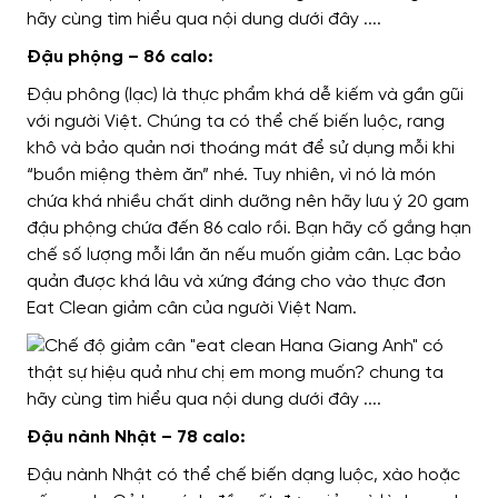
Đậu phộng – 86 calo:
Đậu phông (lạc) là thực phẩm khá dễ kiếm và gần gũi
với người Việt. Chúng ta có thể chế biến luộc, rang
khô và bảo quản nơi thoáng mát để sử dụng mỗi khi
“buồn miệng thèm ăn” nhé. Tuy nhiên, vì nó là món
chứa khá nhiều chất dinh dưỡng nên hãy lưu ý 20 gam
đậu phộng chứa đến 86 calo rồi. Bạn hãy cố gắng hạn
chế số lượng mỗi lần ăn nếu muốn giảm cân. Lạc bảo
quản được khá lâu và xứng đáng cho vào thực đơn
Eat Clean giảm cân của người Việt Nam.
Đậu nành Nhật – 78 calo:
Đậu nành Nhật có thể chế biến dạng luộc, xào hoặc