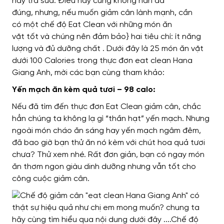
hay trà sữa. Điều này cũng không hẳn đã
đúng,
nhưng
, nếu muốn giảm cân lành mạnh,
cần
có
một chế độ Eat Clean với những món ăn
vặt
tốt
và
chúng
nên đảm bảo} hai tiêu chí: ít năng
lượng và đủ dưỡng chất . Dưới đây là 25 món ăn vặt
dưới 100 Calories trong thực đơn eat clean Hana
Giang Anh, mời các bạn cùng tham khảo:
Yến mạch ăn kèm quả tươi – 98 calo:
Nếu đã tìm đến thực đơn Eat Clean giảm cân, chắc
hẳn chúng ta không lạ gì “thần hạt” yến mạch. Nhưng
ngoài món cháo ăn sáng hay yến mạch ngâm đêm,
đã bao giờ bạn thử ăn nó kèm với chút hoa quả tươi
chưa? Thử xem nhé. Rất đơn giản, bạn có ngay món
ăn thơm ngon giàu dinh dưỡng nhưng vẫn tốt cho
công cuộc giảm cân.