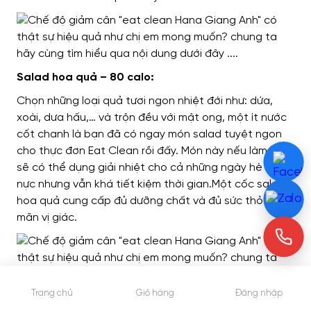
Salad hoa quả – 80 calo:
Chọn những loại quả tươi ngon nhiệt đới như: dứa,
xoài, dưa hấu,… và trộn đều với mật ong, một ít nước
cốt chanh là bạn đã có ngay món salad tuyệt ngon
cho thực đơn Eat Clean rồi đấy. Món này nếu làm lạnh
sẽ có thể dụng giải nhiệt cho cả những ngày hè nóng
nực nhưng vẫn khá tiết kiệm thời gian.Một cốc salad
hoa quả cung cấp đủ dưỡng chất và đủ sức thỏa
mãn vị giác.
Trang chủ
Giỏ hàng
Đăng nhập
» Mời bạn tham khảo bài viết dướng dẫn chi tiết 4
bài