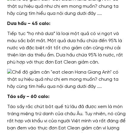
Dưa hấu – 45 calo:
Tiếp tục “họ nhà dưa” là loại một quả có vị ngọt và
màu sắc bắt mắt. Một quả dưa hấu chứa đến 95% là
nước và đặc biệt rất tốt cho giảm cân cũng như cải
thiện làn da thiếu ẩm. Dưa hấu chứa 95% là nước, rất
phù hợp với thực đơn Eat Clean giảm cân.
Táo sấy – 60 calo:
Táo sấy rắc chút bôt quế từ lâu đã được xem là món
tráng miệng trứ danh của châu Âu. Tuy nhiên, nó cũng
rất hợp với khẩu vị của người Việt mình và rất đáng để
bạn đem vào thực đơn Eat Clean giảm cân vì lượng