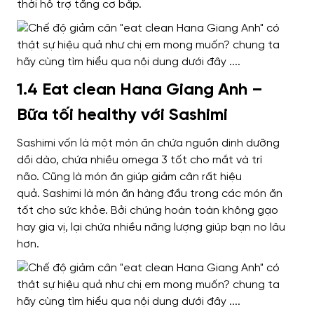
thời hỗ trợ tăng cơ bắp
.
1.4 Eat clean Hana Giang Anh –
Bữa tối healthy với Sashimi
Sashimi
vốn là một món ăn
chứa nguồn dinh dưỡng
dồi dào,
chứa nhiều
omega 3 tốt cho mắt và trí
não.
Cũng là
món ăn giúp giảm cân
rất hiệu
quả
.
Sashimi là
món ăn hàng đầu
trong các món
ăn
tốt cho sức khỏe. Bởi chúng hoàn toàn không
gạo
hay gia vị,
lại chứa nhiều năng lượng giúp bạn no lâu
hơn.