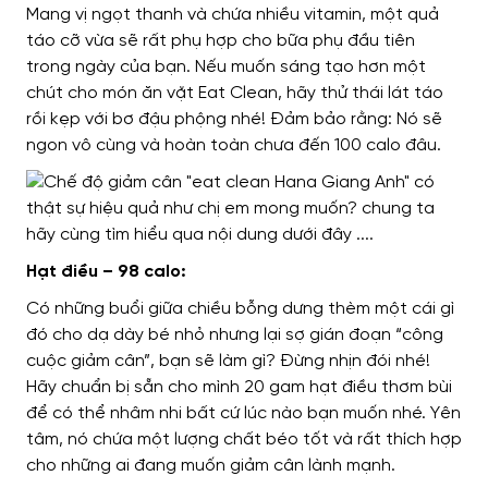
Mang vị ngọt thanh và chứa nhiều vitamin, một quả
táo cỡ vừa sẽ rất phụ hợp cho bữa phụ đầu tiên
trong ngày của bạn. Nếu muốn sáng tạo hơn một
chút cho món ăn vặt Eat Clean, hãy thử thái lát táo
rồi kẹp với bơ đậu phộng nhé! Đảm bảo rằng: Nó sẽ
ngon vô cùng và hoàn toàn chưa đến 100 calo đâu.
Hạt điều – 98 calo:
Có những buổi giữa chiều bỗng dưng thèm một cái gì
đó cho dạ dày bé nhỏ nhưng lại sợ gián đoạn “công
cuộc giảm cân”, bạn sẽ làm gì? Đừng nhịn đói nhé!
Hãy chuẩn bị sẵn cho mình 20 gam hạt điều thơm bùi
để có thể nhâm nhi bất cứ lúc nào bạn muốn nhé. Yên
tâm, nó chứa một lượng chất béo tốt và rất thích hợp
cho những ai đang muốn giảm cân lành mạnh.