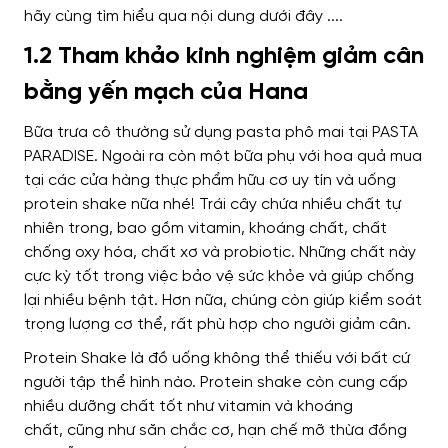
1.2 Tham khảo kinh nghiệm giảm cân
bằng yến mạch của Hana
Bữa trưa
cô thường sử dụng
pasta phô mai tại PASTA
PARADISE.
Ngoài ra còn
một bữa phụ với hoa quả
mua
tại các cửa hàng thực phẩm hữu cơ
uy tín và uống
protein shake nữa nhé! Trái cây chứa nhiều chất tự
nhiên trong, bao gồm vitamin, khoáng chất, chất
chống oxy hóa, chất xơ và probiotic. Những chất này
cực kỳ tốt trong việc bảo vệ sức khỏe và giúp chống
lại nhiều bệnh tật. Hơn nữa, chúng còn giúp kiểm soát
trọng lượng cơ thể, rất phù hợp cho người giảm cân.
Protein Shake
là đồ uống
không thể thiếu với bất cứ
người tập thể hình nào. Protein shake còn cung cấp
nhiều dưỡng chất tốt như vitamin và khoáng
chất,
cũng như săn chắc cơ, hạn chế mỡ thừa đồng