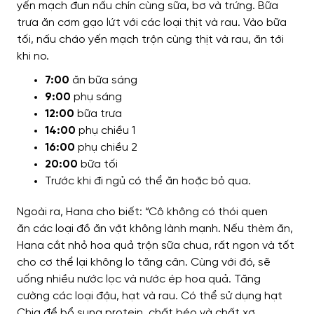
yến mạch đun nấu chín cùng sữa, bơ và trứng.
Bữa
trưa
ăn cơm gạo lứt với các loại thịt và rau.
Vào
bữa
tối, nấu cháo yến mạch trộn cùng thịt và rau,
ăn tới
khi no
.
7:00
ăn bữa sáng
9:00
phụ sáng
12:00
bữa trưa
14:00
phụ chiều 1
16:00
phụ chiều 2
20:00
bữa tối
Trước khi đi ngủ có thể ăn hoặc bỏ qua.
Ngoài ra,
Hana cho biết
: “Cô
không có thói quen
ăn
các loại đồ ăn vặt không lành mạnh.
Nếu
thèm ăn,
Hana
cắt nhỏ hoa quả trộn
sữa chua,
rất ngon và tốt
cho cơ thể lại
không lo tăng cân.
Cùng với đó
,
sẽ
uống nhiều
nước lọc và nước ép hoa quả.
Tăng
cường
các loại đậu, hạt và rau.
Có thể sử dụng
hạt
Chia
để bổ sung protein, chất béo và chất xơ
.