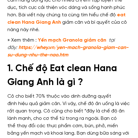
cảm hứng
động lực cho nhiều chị em
tập luyện thể
dục, tích cực cải thiện vóc dáng và sống hạnh phúc
hơn. Bài viết này
chúng ta
cùng tìm hiểu
chế độ
eat
clean Hana Giang Anh
giảm cân
và
bí quyết của cô
nàng này nhé.
» Xem thêm :
Yến mạch Granola giảm cân
tại
đây:
https://whey.vn/yen-mach-granola-giam-can-
su-dung-nhu-the-nao.htm
1. Chế độ Eat clean Hana
Giang Anh là gì ?
Cô cho biết
70%
thuộc vào dinh dưỡng
quyết
định
hiệu quả giảm cân
. Vì vậy,
chế độ
ăn uống
là việc
rất
quan trọng. Cô cũng cho biết “đây là chế độ ăn
lành mạnh,
cho cơ thể từ trong ra ngoài
. Bạn có
thể
thay đổi các thực phẩm
cơm, bún, phở, miến
bằng yến mạch và khoai lang.
Bạn dùng bữa
sáng với