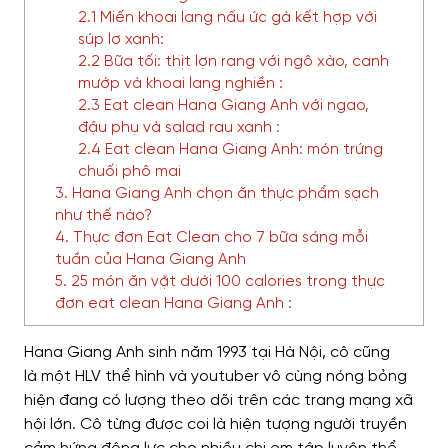
2.1 Miến khoai lang nấu ức gà kết hợp với
súp lơ xanh:
2.2 Bữa tối: thịt lợn rang với ngô xào, canh
mướp và khoai lang nghiền :
2.3 Eat clean Hana Giang Anh với ngao,
đậu phụ và salad rau xanh :
2.4 Eat clean Hana Giang Anh: món trứng
chuối phô mai
3. Hana Giang Anh chọn ăn thực phẩm sạch
như thế nào?
4. Thực đơn Eat Clean cho 7 bữa sáng mỗi
tuần của Hana Giang Anh
5. 25 món ăn vặt dưới 100 calories trong thực
đơn eat clean Hana Giang Anh :
Hana Giang Anh
sinh năm 1993 tại Hà Nội
,
cô cũng
là
một HLV thể hình và youtuber
vô cùng nóng bỏng
hiện đang có lượng theo dõi trên các trang mạng xã
hội lớn
.
Cô từng được coi là hiện tượng
người truyền