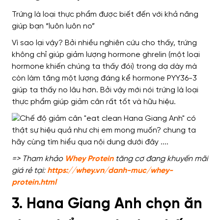
Trứng
là loại thực phẩm được biết đến với khả năng
giúp bạn “luôn luôn no”
Vì sao lại vậy? Bởi nhiều nghiên cứu cho thấy, trứng
không
chỉ
giúp giảm lượng hormone ghrelin (một loại
hormone khiến chúng ta thấy đói) trong dạ dày mà
còn làm tăng một lượng đáng kể hormone PYY36-3
giúp ta thấy no lâu hơn. Bởi vậy mới nói trứng là loại
thực phẩm giúp giảm cân rất tốt và hữu hiệu.
=> Tham khảo
Whey Protein
tăng cơ đang khuyến mãi
giá rẻ tại:
https://whey.vn/danh-muc/whey-
protein.html
3. Hana Giang Anh chọn ăn