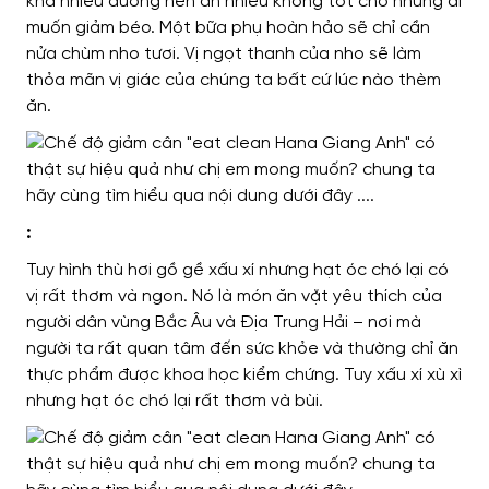
khá nhiều đường nên ăn nhiều không tốt cho những ai
muốn giảm béo. Một bữa phụ hoàn hảo sẽ chỉ cần
nửa chùm nho tươi. Vị ngọt thanh của nho sẽ làm
thỏa mãn vị giác của chúng ta bất cứ lúc nào thèm
ăn.
:
Tuy hình thù hơi gồ gề xấu xí nhưng hạt óc chó lại có
vị rất thơm và ngon. Nó là món ăn vặt yêu thích của
người dân vùng Bắc Âu và Địa Trung Hải – nơi mà
người ta rất quan tâm đến sức khỏe và thường chỉ ăn
thực phẩm được khoa học kiểm chứng. Tuy xấu xí xù xì
nhưng hạt óc chó lại rất thơm và bùi.