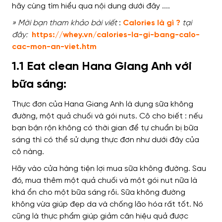
» Mời bạn tham khảo bài viết
:
Calories là gì ?
tại
đây:
https://whey.vn/calories-la-gi-bang-calo-
cac-mon-an-viet.htm
1.1 Eat clean Hana Giang Anh với
bữa sáng:
Thực đơn của Hana Giang Anh là
dụng sữa không
đường, một quả chuối và gói nuts. Cô cho biết : nếu
bạn
bận rộn
không có thời gian để
tự chuẩn bị bữa
sáng
thì có thể sử dụng thực đơn
như dưới đây của
cô nàng
.
Hãy vào
cửa hàng tiện lợi mua sữa không đường.
Sau
đó, mua thêm
một quả chuối và một gói nut nữa
là
khá ổn cho một bữa sáng rồi
. Sữa không đường
không
vừa
giúp đẹp da và chống lão hóa
rất tốt
.
Nó
cũng là
thực phẩm giúp giảm cân
hiệu quả được