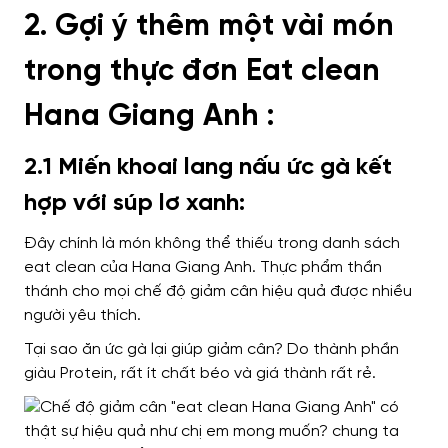
2. Gợi ý thêm một vài món
trong thực đơn Eat clean
Hana Giang Anh :
2.1 Miến khoai lang nấu ức gà kết
hợp với súp lơ xanh:
Đây chính là
món không thể thiếu
trong danh sách
eat clean của Hana Giang Anh.
Thực phẩm thần
thánh cho mọi chế độ
giảm cân
hiệu quả được nhiều
người yêu thích
.
Tại sao ăn ức gà lại giúp giảm cân?
Do thành phần
giàu Protein, rất ít chất béo
và giá thành rất rẻ.