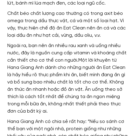
lứt, bánh mì lúa mạch đen, các loại ngũ cốc.
Chất béo chất lượng cao thường có trong axit béo
omega trong dầu thực vật, cá và một số loại hạt. Vì
vậy, thực hiện chế độ ăn Eat Clean nên ăn cá và các
loại dầu ăn như hạt cải, vừng, dầu oliu, v.v.
Ngoài ra, bạn nên ăn nhiều rau xanh và uống nhiều
nước, đây là nguồn cung cấp vitamin và khoáng chất
cần thiết cho cơ thể con người.Một lời khuyên từ
Hana Giang Anh dành cho những người ăn Eat Clean
là hãy hiểu rõ thực phẩm khi ăn, biết mình đang ăn gì
và bổ sung bao nhiêu chất là tốt cho cơ thể. Không
ăn thức ăn nhanh hoặc đồ ăn vặt. Ăn uống theo sở
thích là cách tốt nhất để chúng ta ăn ngon miệng
trong mỗi bữa ăn, không nhất thiết phải theo thực
đơn của bất kỳ ai.
Hana Giang Anh có chia sẻ rất hay: “Nếu so sánh cơ
thể bạn với một ngôi nhà, protein giống như những