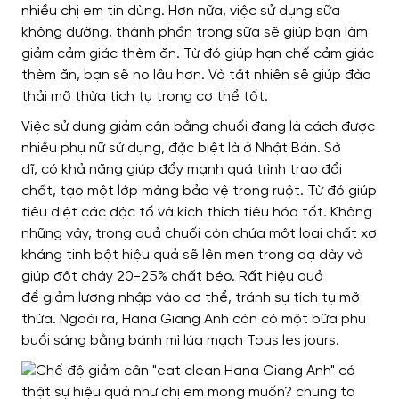
nhiều
chị em tin dùng. Hơn nữa,
việc sử dụng
sữa
không đường,
thành phần trong
sữa sẽ giúp
bạn làm
giảm
cảm giác thèm ăn.
Từ đó giúp hạn chế cảm giá
c
thèm ăn, bạn sẽ no lâu hơn.
Và tất nhiên sẽ giúp đào
thải mỡ thừa tích tụ
trong cơ thể tốt.
Việc sử dụng
giảm cân bằng chuối đang
là cách được
nhiều phụ nữ sử dụng
, đặc biệt là ở Nhật Bản.
Sở
dĩ,
có khả năng giúp
đẩy mạnh quá trình
trao đổi
chất, tạo một lớp màng bảo vệ trong ruột.
Từ đó giúp
tiêu diệt các độc tố và
kích thích tiêu hóa tốt.
Không
những vậy,
trong quả chuối còn chứa một loại chất xơ
kháng tinh bột
hiệu quả sẽ
lên men trong dạ dày và
giúp đốt cháy 20-25% chất béo.
Rất hiệu quả
để
giảm lượng nhập vào cơ thể, tránh sự tích tụ mỡ
thừa. Ngoài ra, Hana Giang Anh
còn có một bữa phụ
buổi sáng bằng
bánh mì lúa mạch Tous les jours.