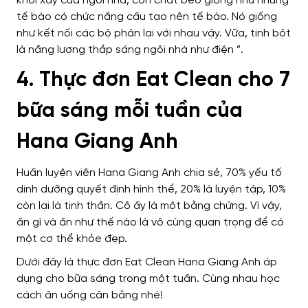
khối xây của ngôi nhà, còn chất béo giống như những
tế bào có chức năng cấu tạo nên tế bào. Nó giống
như kết nối các bộ phận lại với nhau vậy. Vữa, tinh bột
là năng lượng thắp sáng ngôi nhà như điện ”.
4. Thực đơn Eat Clean cho 7
bữa sáng mỗi tuần của
Hana Giang Anh
Huấn luyện viên Hana Giang Anh chia sẻ, 70% yếu tố
dinh dưỡng quyết định hình thể, 20% là luyện tập, 10%
còn lại là tinh thần. Cô ấy là một bằng chứng. Vì vậy,
ăn gì và ăn như thế nào là vô cùng quan trọng để có
một cơ thể khỏe đẹp.
Dưới đây là thực đơn Eat Clean Hana Giang Anh áp
dụng cho bữa sáng trong một tuần. Cùng nhau học
cách ăn uống cân bằng nhé!