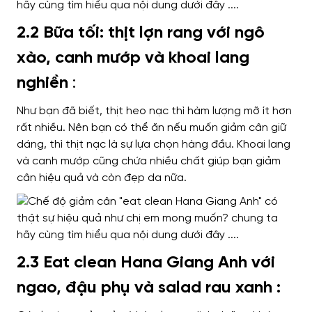
2.2 Bữa tối: thịt lợn rang với ngô
xào, canh mướp và khoai lang
nghiền
:
Như bạn đã biết,
thịt heo nạc thì hàm lượng mỡ ít hơn
rất nhiều.
Nên bạn có thể ăn nếu
muốn giảm cân giữ
dáng,
thì thịt nạc là sự lựa chọn hàng đầu
. Khoai lang
và canh mướp
cũng chứa nhiều chất giúp bạn giảm
cân hiệu quả và còn
đẹp da nữa.
2.3 Eat clean Hana Giang Anh với
ngao, đậu phụ và salad rau xanh :