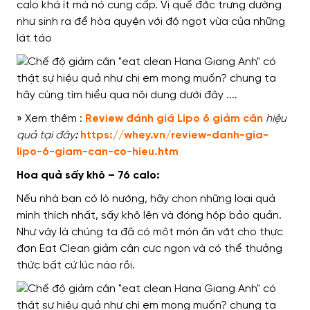
calo khá ít mà nó cung cấp. Vị quế đặc trưng dường
như sinh ra để hòa quyện với độ ngọt vừa của những
lát táo
» Xem thêm :
Review đánh giá Lipo 6 giảm cân
hiệu
quả tại đây
:
https://whey.vn/review-danh-gia-
lipo-6-giam-can-co-hieu.htm
Hoa quả sấy khô – 76 calo:
Nếu nhà bạn có lò nướng, hãy chọn những loại quả
mình thích nhất, sấy khô lên và đóng hộp bảo quản.
Như vậy là chúng ta đã có một món ăn vặt cho thực
đơn Eat Clean giảm cân cực ngon và có thể thưởng
thức bất cứ lúc nào rồi.