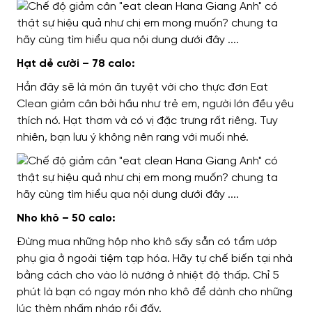
Hạt dẻ cười – 78 calo:
Hẳn đây sẽ là món ăn tuyệt vời cho thực đơn Eat
Clean giảm cân bởi hầu như trẻ em, người lớn đều yêu
thích nó. Hạt thơm và có vị đặc trưng rất riêng. Tuy
nhiên, bạn lưu ý không nên rang với muối nhé.
Nho khô – 50 calo:
Đừng mua những hộp nho khô sấy sẵn có tẩm ướp
phụ gia ở ngoài tiệm tạp hóa. Hãy tự chế biến tại nhà
bằng cách cho vào lò nướng ở nhiệt độ thấp. Chỉ 5
phút là bạn có ngay món nho khô để dành cho những
lúc thèm nhấm nháp rồi đấy.