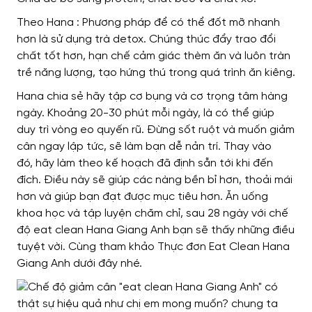
Theo Hana : Phương pháp
để có thể
đốt mỡ nhanh
hơn là sử dụng trà detox. Chúng thúc đẩy trao đổi
chất
tốt hơn, hạn chế cảm giác thèm ăn
và luôn tràn
trề năng lượng,
tạo hứng thú trong quá trình ăn kiêng
.
Hana
chia sẻ hãy tập cơ bụng và cơ trọng tâm hàng
ngày.
Khoảng
20-30 phút mỗi ngày,
là có thể giúp
duy trì
vòng eo quyến rũ.
Đừng sốt ruột và muốn
giảm
cân ngay lập tức,
sẽ làm bạn dễ
nản trí. Thay vào
đó,
hãy làm theo kế hoạch đã định sẵn
tới khi đến
đích.
Điều này sẽ giúp các nàng
bền bỉ hơn, thoải mái
hơn và
giúp bạn
đạt được mục tiêu
hơn
. Ăn uống
khoa học và tập luyện chăm chỉ,
sau
28 ngày với chế
độ eat clean Hana Giang Anh bạn
sẽ thấy những điều
tuyệt vời
. Cùng tham khảo Thực đơn Eat Clean Hana
Giang Anh dưới đây nhé.