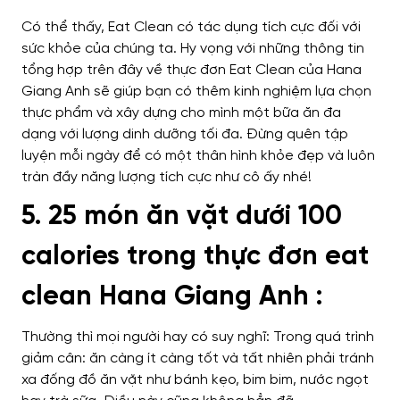
Có thể thấy, Eat Clean có tác dụng tích cực đối với
sức khỏe của chúng ta. Hy vọng với những thông tin
tổng hợp trên đây về thực đơn Eat Clean của Hana
Giang Anh sẽ giúp bạn có thêm kinh nghiệm lựa chọn
thực phẩm và xây dựng cho mình một bữa ăn đa
dạng với lượng dinh dưỡng tối đa. Đừng quên tập
luyện mỗi ngày để có một thân hình khỏe đẹp và luôn
tràn đầy năng lượng tích cực như cô ấy nhé!
5. 25 món ăn vặt dưới 100
calories trong thực đơn eat
clean Hana Giang Anh :
Thường thì mọi
người hay có suy nghĩ: Trong quá trình
giảm cân: ăn càng ít càng tốt và
tất nhiên phải tránh
xa đống đồ
ăn vặt như bánh kẹo, bim bim, nước ngọt