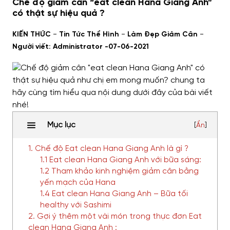
Chế độ giảm cân “eat clean Hana Giang Anh”
có thật sự hiệu quả ?
-
-
-
KIẾN THỨC
Tin Tức Thể Hình
Làm Đẹp Giảm Cân
Người viết: Administrator -
07-06-2021
Mục lục
[
Ẩn
]
1. Chế độ Eat clean Hana Giang Anh là gì ?
1.1 Eat clean Hana Giang Anh với bữa sáng:
1.2 Tham khảo kinh nghiệm giảm cân bằng
yến mạch của Hana
1.4 Eat clean Hana Giang Anh – Bữa tối
healthy với Sashimi
2. Gợi ý thêm một vài món trong thực đơn Eat
clean Hana Giang Anh :