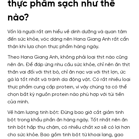
thực phẩm sạch như thế
nào?
Vốn là người rất am hiểu về dinh dưỡng và quan tâm
đến sức khỏe, vóc dáng nên Hana Giang Anh rất cẩn
thận khi lựa chọn thực phẩm hàng ngày.
Theo Hana Giang Anh, không phải loại thịt nào cũng
nên ăn. Để đáp ứng nhu cầu sức khỏe, chỉ nên ăn thịt
thăn vai đối với thịt bò, chỉ ăn nạc vai với thịt lợn, ức
gà là tốt nhất và tránh da động vật. Có rất nhiều loại
thực phẩm cung cấp protein, vì vậy chúng ta có thể
chọn bất kỳ nguồn protein nào phù hợp với túi tiền
của mình.
Về hàm lượng tinh bột: Đừng bao giờ cắt giảm tinh
bột trong khẩu phần ăn hàng ngày. Tốt nhất nên ăn
tinh bột hấp thụ chậm, có nhiều chất xơ sẽ có lợi hơn
cho sức khỏe. Bao gồm tinh bột từ khoai lang, gạo