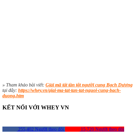
» Tham khảo bài viết:
Giải mã tất tần tật người cung Bạch Dương
tại đây:
https://whey.vn/giai-ma-tat-tan-tat-nguoi-cung-bach-
duong.htm
KẾT NỐI VỚI WHEY VN
255,402
Người theo dõi
15,720
Người theo dõi