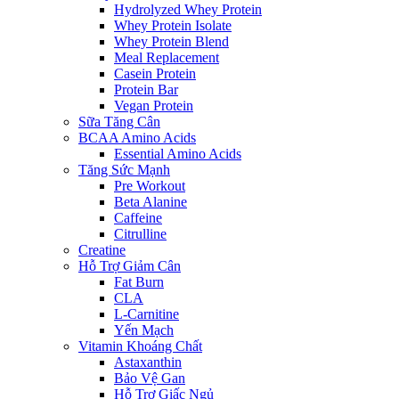
Hydrolyzed Whey Protein
Whey Protein Isolate
Whey Protein Blend
Meal Replacement
Casein Protein
Protein Bar
Vegan Protein
Sữa Tăng Cân
BCAA Amino Acids
Essential Amino Acids
Tăng Sức Mạnh
Pre Workout
Beta Alanine
Caffeine
Citrulline
Creatine
Hỗ Trợ Giảm Cân
Fat Burn
CLA
L-Carnitine
Yến Mạch
Vitamin Khoáng Chất
Astaxanthin
Bảo Vệ Gan
Hỗ Trợ Giấc Ngủ