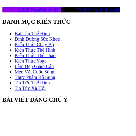
2,938
Người theo dõi
73,000
Người theo dõi
DANH MỤC KIẾN THỨC
Bài Tập Thể Hình
Dinh Dưỡng Sức Khoẻ
Kiến Thức Chạy Bộ
Kiến Thức Thể Hình
Kiến Thức Thể Thao
Kiến Thức Yoga
Làm Đẹp Giảm Cân
Mẹo Vặt Cuộc Sống
Thực Phẩm Bổ Sung
Tin Tức Thể Hình
Tin Tức Xã Hội
BÀI VIẾT ĐÁNG CHÚ Ý