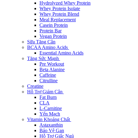
Hydrolyzed Whey Protein
Whey Protein Isolate
Whey Protein Blend
Meal Replacement
Casein Protein
Protein Bar
Vegan Protein
Sữa Tăng Cân
BCAA Amino Acids
Essential Amino Acids
Tăng Sức Mạnh
Pre Workout
Beta Alanine
Caffeine
Citrulline
Creatine
Hỗ Trợ Giảm Cân
Fat Burn
CLA
L-Carnitine
Yến Mạch
Vitamin Khoáng Chất
Astaxanthin
Bảo Vệ Gan
Hỗ Trợ Giấc Ngủ