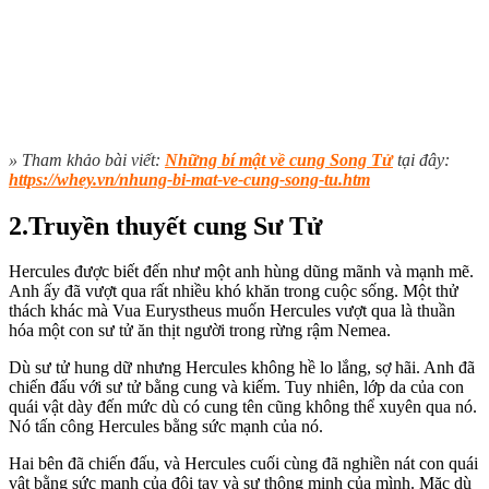
» Tham khảo bài viết:
Những bí mật về cung Song Tử
tại đây:
https://whey.vn/nhung-bi-mat-ve-cung-song-tu.htm
2.Truyền thuyết cung Sư Tử
Hercules được biết đến như một anh hùng dũng mãnh và mạnh mẽ.
Anh ấy đã vượt qua rất nhiều khó khăn trong cuộc sống. Một thử
thách khác mà Vua Eurystheus muốn Hercules vượt qua là thuần
hóa một con sư tử ăn thịt người trong rừng rậm Nemea.
Dù sư tử hung dữ nhưng Hercules không hề lo lắng, sợ hãi. Anh đã
chiến đấu với sư tử bằng cung và kiếm. Tuy nhiên, lớp da của con
quái vật dày đến mức dù có cung tên cũng không thể xuyên qua nó.
Nó tấn công Hercules bằng sức mạnh của nó.
Hai bên đã chiến đấu, và Hercules cuối cùng đã nghiền nát con quái
vật bằng sức mạnh của đôi tay và sự thông minh của mình. Mặc dù