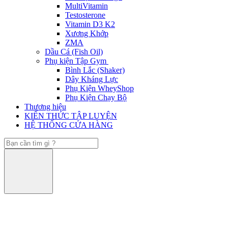
MultiVitamin
Testosterone
Vitamin D3 K2
Xương Khớp
ZMA
Dầu Cá (Fish Oil)
Phụ kiện Tập Gym
Bình Lắc (Shaker)
Dây Kháng Lực
Phụ Kiện WheyShop
Phụ Kiện Chạy Bộ
Thương hiệu
KIẾN THỨC TẬP LUYỆN
HỆ THỐNG CỬA HÀNG