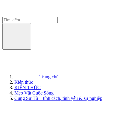
Trang chủ
Kiến thức
KIẾN THỨC
Mẹo Vặt Cuộc Sống
Cung Sư Tử – tính cách, tình yêu & sự nghiệp