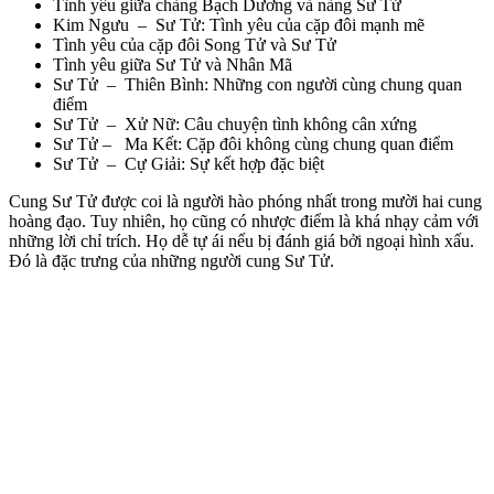
Tình yêu giữa chàng Bạch Dương và nàng Sư Tử
Kim Ngưu – Sư Tử: Tình yêu của cặp đôi mạnh mẽ
Tình yêu của cặp đôi Song Tử và Sư Tử
Tình yêu giữa Sư Tử và Nhân Mã
Sư Tử – Thiên Bình: Những con người cùng chung quan
điểm
Sư Tử – Xử Nữ: Câu chuyện tình không cân xứng
Sư Tử – Ma Kết: Cặp đôi không cùng chung quan điểm
Sư Tử – Cự Giải: Sự kết hợp đặc biệt
Cung Sư Tử được coi là người hào phóng nhất trong mười hai cung
hoàng đạo. Tuy nhiên, họ cũng có nhược điểm là khá nhạy cảm với
những lời chỉ trích. Họ dễ tự ái nếu bị đánh giá bởi ngoại hình xấu.
Đó là đặc trưng của những người cung Sư Tử.