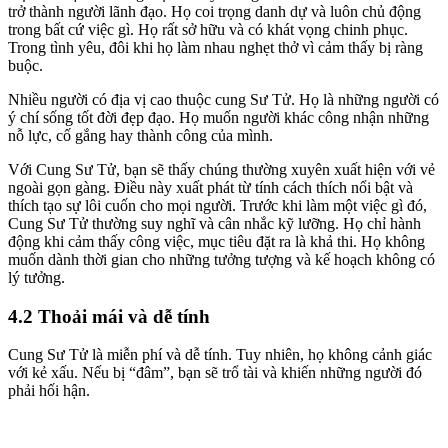
trở thành người lãnh đạo. Họ coi trọng danh dự và luôn chủ động
trong bất cứ việc gì. Họ rất sở hữu và có khát vọng chinh phục.
Trong tình yêu, đôi khi họ làm nhau nghẹt thở vì cảm thấy bị ràng
buộc.
Nhiều người có địa vị cao thuộc cung Sư Tử. Họ là những người có
ý chí sống tốt đời đẹp đạo. Họ muốn người khác công nhận những
nỗ lực, cố gắng hay thành công của mình.
Với Cung Sư Tử, bạn sẽ thấy chúng thường xuyên xuất hiện với vẻ
ngoài gọn gàng. Điều này xuất phát từ tính cách thích nổi bật và
thích tạo sự lôi cuốn cho mọi người. Trước khi làm một việc gì đó,
Cung Sư Tử thường suy nghĩ và cân nhắc kỹ lưỡng. Họ chỉ hành
động khi cảm thấy công việc, mục tiêu đặt ra là khả thi. Họ không
muốn dành thời gian cho những tưởng tượng và kế hoạch không có
lý tưởng.
4.2 Thoải mái và dễ tính
Cung Sư Tử là miễn phí và dễ tính. Tuy nhiên, họ không cảnh giác
với kẻ xấu. Nếu bị “đâm”, bạn sẽ trổ tài và khiến những người đó
phải hối hận.