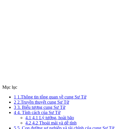
Mục lục
1
1.Thông tin tổng quan về cung Sư Tử
2
2.Truyền thuyết cung Sư Tử
3
3. Biểu tượng cung Sư Tử
4
4. Tính cách của Sư Tử
4.1
4.1 Lý tưởng, hoài bão
4.2
4.2 Thoải mái và dễ tính
5
5. Con đường sự nghiệp và tài chính của cung Sư Tử