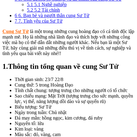
5.1
5.1 Nghề nghiệp
5.2
5.2 Tài chính
6
6. Bạn bè và người thân cung Sư Tử
7
7. Tình yêu của Sư Tử
Cung Sư Tử
là một trong những cung hoàng đạo có cá tính độc lập
mạnh mẽ. Họ là những nhà lãnh đạo và thích hợp với những công
việc mà họ có thể dẫn dắt những người khác. Nếu bạn là một Sư
Tử, hãy cùng giải mã những điều thú vị về tính cách, sự nghiệp và
tình yêu qua bài viết này nhé!!
1.Thông tin tổng quan về cung Sư Tử
Thời gian sinh: 23/7 22/8
Cung thứ: 5 trong Hoàng Đạo
Tính chất chung: tượng trưng cho những người có tổ chức
Sao chiếu mạng: Mặt Trời (tượng trưng cho sức mạnh, quyền
lực, vị thế, năng lượng dồi dào và sự quyến rũ)
Biểu tượng: Sư Tử
Ngày trong tuần: Chủ nhật
Đá may mắn: hồng ngọc, kim cương, đá ruby
Nguyên tố: lửa
Kim loại: vàng
Màu sắc: đỏ, vàng, cam