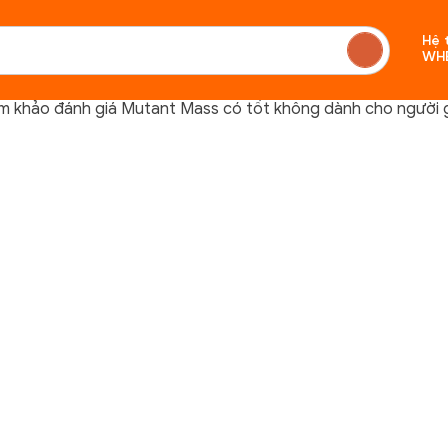
Hệ 
WH
m khảo đánh giá Mutant Mass có tốt không dành cho người 
Chưa c