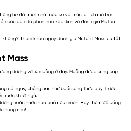
không hề đắt một chút nào so với mức lợi ích mà bạn
hẳn các bạn đã phần nào xác định và đánh giá Mutant
nt Mass
 tương đương với 4 muỗng ở đây. Muỗng được cung cấp
rong cả ngày, chẳng hạn như buổi sáng thức dậy, trước
 trước khi đi ngủ.
g đường hoặc nước hoa quả nếu muốn. Hay thêm đồ uống
ớc nóng nhé!