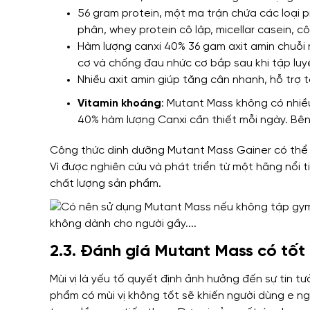
56 gram protein, một ma trận chứa các loại p
phân, whey protein cô lập, micellar casein, c
Hàm lượng canxi 40% 36 gam axit amin chuỗi 
cơ và chống đau nhức cơ bắp sau khi tập luy
Nhiều axit amin giúp tăng cân nhanh, hỗ trợ 
Vitamin khoáng
: Mutant Mass không có nhiề
40% hàm lượng Canxi cần thiết mỗi ngày. Bên
Công thức dinh dưỡng Mutant Mass Gainer có thể 
Vì được nghiên cứu và phát triển từ một hãng nổi 
chất lượng sản phẩm.
2.3. Đánh giá Mutant Mass có tốt
Mùi vị là yếu tố quyết định ảnh hưởng đến sự tin t
phẩm có mùi vị không tốt sẽ khiến người dùng e n