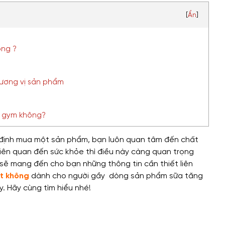
[
Ẩn
]
ông ?
hương vị sản phẩm
p gym không?
t định mua một sản phẩm, bạn luôn quan tâm đến chất
iên quan đến sức khỏe thì điều này càng quan trọng
 sẽ mang đến cho bạn những thông tin cần thiết liên
t không
dành cho người gầy dòng sản phẩm sữa tăng
y. Hãy cùng tìm hiểu nhé!