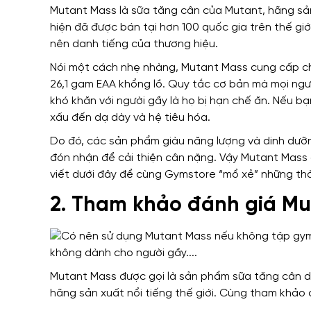
Mutant Mass là sữa tăng cân của Mutant, hãng sả
hiện đã được bán tại hơn 100 quốc gia trên thế gi
nên danh tiếng của thương hiệu.
Nói một cách nhẹ nhàng, Mutant Mass cung cấp cho
26,1 gam EAA khổng lồ. Quy tắc cơ bản mà mọi người
khó khăn với người gầy là họ bị hạn chế ăn. Nếu b
xấu đến dạ dày và hệ tiêu hóa.
Do đó, các sản phẩm giàu năng lượng và dinh dưỡ
đón nhận để cải thiện cân nặng. Vậy Mutant Mass 
viết dưới đây để cùng Gymstore “mổ xẻ” những th
2. Tham khảo đánh giá Mu
Mutant Mass được gọi là sản phẩm sữa tăng cân do
hãng sản xuất nổi tiếng thế giới. Cùng tham khảo 