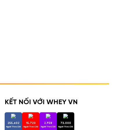
KẾT NỐI VỚI WHEY VN
255,402
15,720
2,938
73,000
Người Theo Dõi
Người Theo Dõi
Người Theo Dõi
Người Theo Dõi