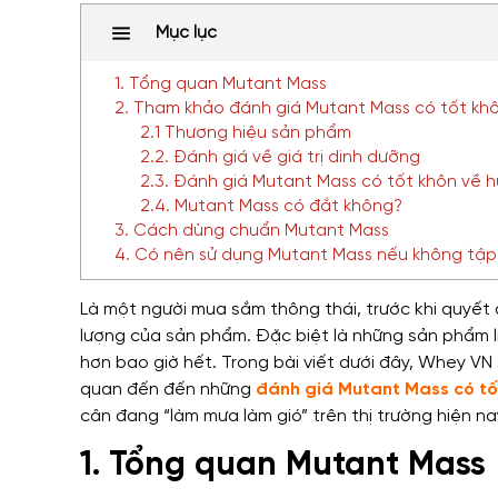
Mục lục
1. Tổng quan Mutant Mass
2. Tham khảo đánh giá Mutant Mass có tốt kh
2.1 Thương hiệu sản phẩm
2.2. Đánh giá về giá trị dinh dưỡng
2.3. Đánh giá Mutant Mass có tốt khôn về 
2.4. Mutant Mass có đắt không?
3. Cách dùng chuẩn Mutant Mass
4. Có nên sử dụng Mutant Mass nếu không tậ
Là một người mua sắm thông thái, trước khi quyế
lượng của sản phẩm. Đặc biệt là những sản phẩm l
hơn bao giờ hết. Trong bài viết dưới đây, Whey VN
quan đến đến những
đánh giá Mutant Mass có tố
cân đang “làm mưa làm gió” trên thị trường hiện na
1. Tổng quan Mutant Mass