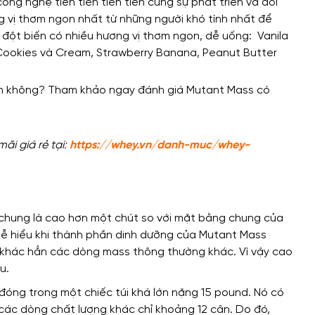
ông nghệ tiên tiến tiên tiến cùng sự phát triển và đổi
 vị thơm ngon nhất từ ​​những người khó tính nhất để
 đột biến có nhiều hương vị thơm ngon, dễ uống: Vanila
 Cookies và Cream, Strawberry Banana, Peanut Butter
i giá rẻ tại:
https://whey.vn/danh-muc/whey-
ìn chung là cao hơn một chút so với mặt bằng chung của
ễ hiểu khi thành phần dinh dưỡng của Mutant Mass
, khác hẳn các dòng mass thông thường khác. Vì vậy cao
u.
đóng trong một chiếc túi khá lớn nặng 15 pound. Nó có
g các dòng chất lượng khác chỉ khoảng 12 cân. Do đó,