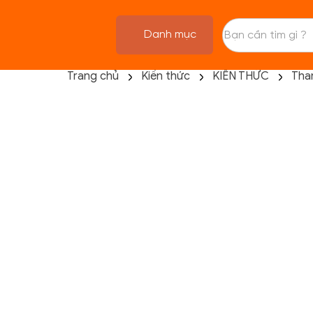
Danh mục
Trang chủ
Kiến thức
KIẾN THỨC
Tha
TRANG CHỦ
FLASH SALE
THANH LÝ
DANH MỤC SẢN PHẨM
THƯƠNG HIỆU
KIẾN THỨC TẬP LUYỆN
HỆ THỐNG CỬA HÀNG