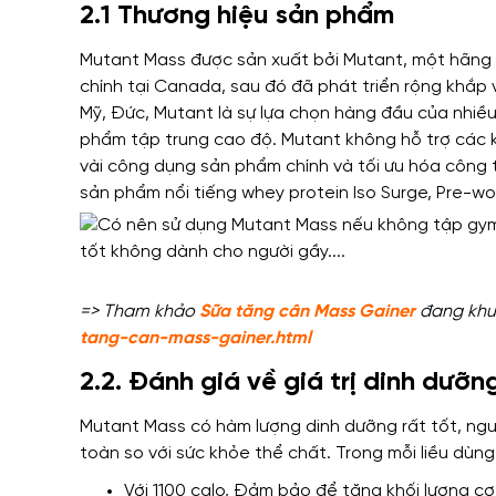
2.1 Thương hiệu sản phẩm
Mutant Mass được sản xuất bởi Mutant, một hãng 
chính tại Canada, sau đó đã phát triển rộng khắp v
Mỹ, Đức, Mutant là sự lựa chọn hàng đầu của nhiề
phẩm tập trung cao độ. Mutant không hỗ trợ các 
vài công dụng sản phẩm chính và tối ưu hóa công 
sản phẩm nổi tiếng whey protein Iso Surge, Pre-
=> Tham khảo
Sữa tăng cân Mass Gainer
đang khuy
tang-can-mass-gainer.html
2.2. Đánh giá về giá trị dinh dưỡn
Mutant Mass có hàm lượng dinh dưỡng rất tốt, ngu
toàn so với sức khỏe thể chất. Trong mỗi liều dù
Với 1100 calo, Đảm bảo để tăng khối lượng cơ