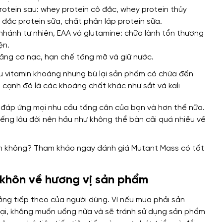
rotein sau: whey protein cô đặc, whey protein thủy
ô đặc protein sữa, chất phân lập protein sữa.
nhánh tự nhiên, EAA và glutamine: chữa lành tổn thương
ện.
tăng cơ nạc, hạn chế tăng mỡ và giữ nước.
u vitamin khoáng nhưng bù lại sản phầm có chứa đến
 cạnh đó là các khoáng chất khác như sắt và kali
đáp ứng mọi nhu cầu tăng cân của bạn và hơn thế nữa.
tiếng lâu đời nên hầu như không thể bàn cãi quá nhiều về
 khôn về hương vị sản phẩm
ưởng tiếp theo của người dùng. Vì nếu mua phải sản
gại, không muốn uống nữa và sẽ tránh sử dụng sản phẩm