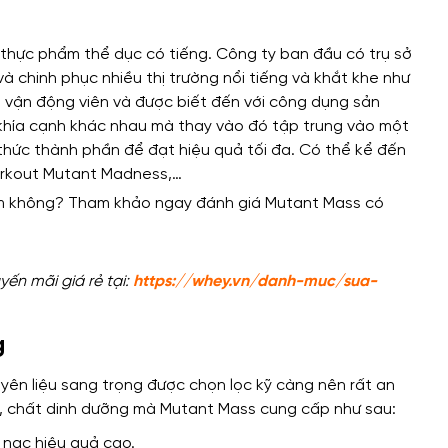
thực phẩm thể dục có tiếng. Công ty ban đầu có trụ sở
à chinh phục nhiều thị trường nổi tiếng và khắt khe như
u vận động viên và được biết đến với công dụng sản
khía cạnh khác nhau mà thay vào đó tập trung vào một
thức thành phần để đạt hiệu quả tối đa. Có thể kể đến
workout Mutant Madness,…
ến mãi giá rẻ tại:
https://whey.vn/danh-muc/sua-
g
yên liệu sang trọng được chọn lọc kỹ càng nên rất an
ng, chất dinh dưỡng mà Mutant Mass cung cấp như sau:
 nạc hiệu quả cao.