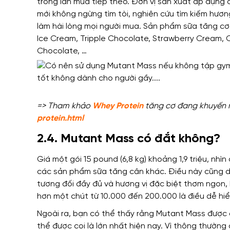
trong lần mua tiếp theo. Đơn vị sản xuất áp dụng c
mới không ngừng tìm tòi, nghiên cứu tìm kiếm hương
làm hài lòng mọi người mua. Sản phẩm sữa tăng cơ
Ice Cream, Tripple Chocolate, Strawberry Cream,
Chocolate, …
=> Tham khảo
Whey Protein
tăng cơ đang khuyến mã
protein.html
2.4. Mutant Mass có đắt không?
Giá một gói 15 pound (6,8 kg) khoảng 1,9 triệu, nh
các sản phẩm sữa tăng cân khác. Điều này cũng d
tương đối đầy đủ và hương vị đặc biệt thơm ngon
hơn một chút từ 10.000 đến 200.000 là điều dễ hiể
Ngoài ra, bạn có thể thấy rằng Mutant Mass được 
thể được coi là lớn nhất hiện nay. Vì thông thườn