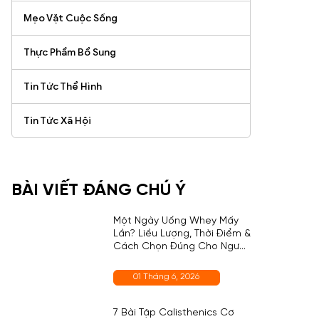
Mẹo Vặt Cuộc Sống
Thực Phẩm Bổ Sung
Tin Tức Thể Hình
Tin Tức Xã Hội
BÀI VIẾT ĐÁNG CHÚ Ý
Một Ngày Uống Whey Mấy
Lần? Liều Lượng, Thời Điểm &
Cách Chọn Đúng Cho Người
Mới
01 Tháng 6, 2026
7 Bài Tập Calisthenics Cơ