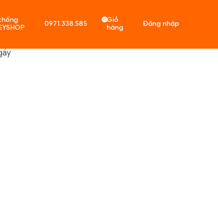
thống
Giỏ
0
0971.338.585
Đăng nhập
EYSHOP
hàng
gầy
ó sản phẩm trong giỏ hàng.