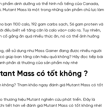
n phẩm dinh dưỡng và thể hình nổi tiếng của Canada,
ới. Mutant Mass là một trong những sản phẩm chủ lực làm
 bạn 1100 calo, 192 gam carbs sạch, 56 gam protein và
 đều biết về tăng cân là calo vào> calo ra. Tuy nhiên,
ạn cố gắng ăn quá nhiều thức ăn, nó có thể ảnh hưởng
ng, dễ sử dụng như Mass Gainer đang được nhiều người
có giúp bạn tăng cân hiệu quả không? Hãy đọc tiếp bài
ành phần dị thường của sản phẩm này nhé
tant Mass có tốt không ?
 thương hiệu Mutant nghiên cứu phát triển. Đây là
chi tiết hơn về đánh giá Mutant Mass có tốt không nhé!