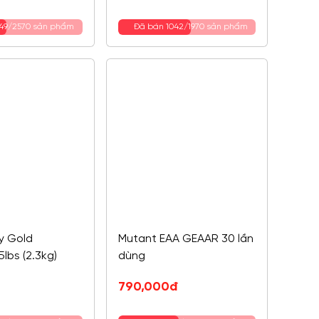
350,000đ.
là:
290,000đ.
149/2570 sản phẩm
Đã bán 1042/1970 sản phẩm
y Gold
Mutant EAA GEAAR 30 lần
lbs (2.3kg)
dùng
790,000
đ