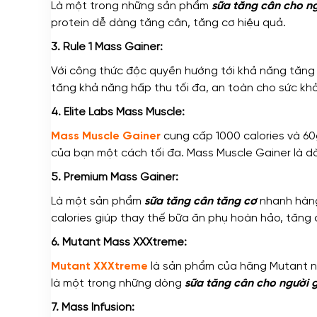
Là một trong những sản phẩm
sữa tăng cân cho ng
protein dễ dàng tăng cân, tăng cơ hiệu quả.
3. Rule 1 Mass Gainer:
Với công thức độc quyền hướng tới khả năng tăng
tăng khả năng hấp thu tối đa, an toàn cho sức kh
4. Elite Labs Mass Muscle:
Mass Muscle Gainer
cung cấp 1000 calories và 60g
của bạn một cách tối đa. Mass Muscle Gainer là d
5. Premium Mass Gainer:
Là một sản phẩm
sữa tăng cân tăng cơ
nhanh hàng
calories giúp thay thế bữa ăn phụ hoàn hảo, tăng
6. Mutant Mass XXXtreme:
Mutant XXXtreme
là sản phẩm của hãng Mutant nổ
là một trong những dòng
sữa tăng cân cho người 
7. Mass Infusion: