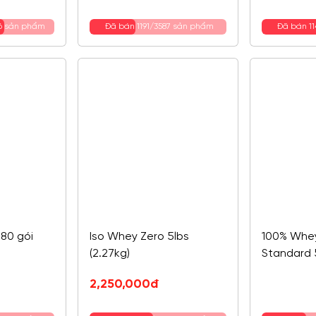
là:
tại
950,000đ.
là:
96 sản phẩm
Đã bán 1191/3587 sản phẩm
Đã bán 1
850,000đ.
80 gói
Iso Whey Zero 5lbs
100% Whe
(2.27kg)
Standard 5
2,250,000
đ