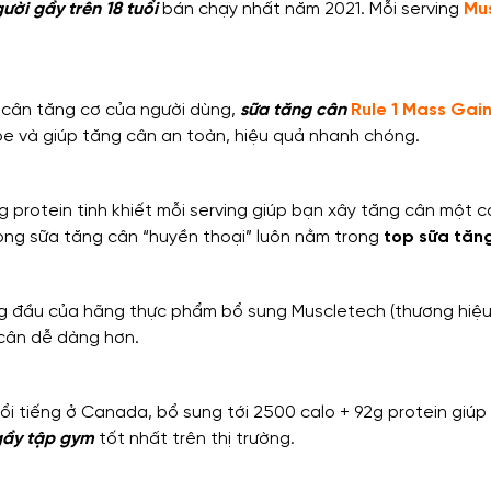
ười gầy trên 18 tuổi
bán chạy nhất năm 2021. Mỗi serving
Mu
 cân tăng cơ của người dùng,
sữa tăng cân
Rule 1 Mass Gai
ỏe và giúp tăng cân an toàn, hiệu quả nhanh chóng.
 protein tinh khiết mỗi serving giúp bạn xây tăng cân một cá
òng sữa tăng cân “huyền thoại” luôn nằm trong
top sữa tăn
 đầu của hãng thực phẩm bổ sung Muscletech (thương hiệu l
 cân dễ dàng hơn.
i tiếng ở Canada, bổ sung tới 2500 calo + 92g protein giúp
gầy tập gym
tốt nhất trên thị trường.