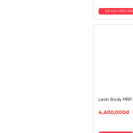
là:
tại
450,000đ.
là:
Đã bán 1390/21
390,000đ.
Lean Body MRP 
4,600,000
đ