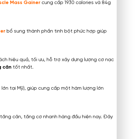
scle Mass Gainer
cung cấp 1930 calories và 84g
ner
bổ sung thành phần tinh bột phức hợp giúp
ch hiệu quả, tối ưu, hỗ trợ xây dựng lượng cơ nạc
g cân
tốt nhất.
ớn tại Mỹ), giúp cung cấp một hàm lượng lớn
 tăng cân, tăng cơ nhanh hàng đầu hiện nay. Đây