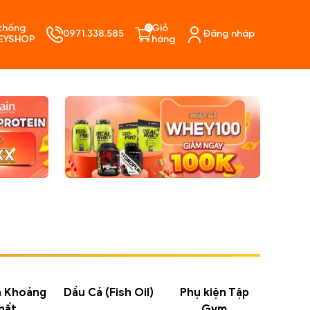
thống
Giỏ
0
0971.338.585
Đăng nhập
EYSHOP
hàng
ó sản phẩm trong giỏ hàng.
n Khoáng
Dầu Cá (Fish Oil)
Phụ kiện Tập
hất
Gym