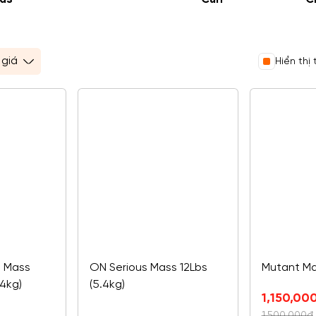
Hiển thị
e Mass
ON Serious Mass 12Lbs
Mutant Mas
.4kg)
(5.4kg)
Giá
Giá
1,150,00
gốc
hiện
1,500,000
đ