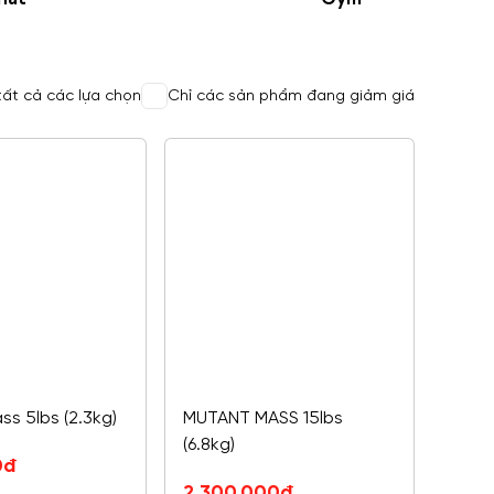
 tất cả các lựa chọn
Chỉ các sản phẩm đang giảm giá
s 5lbs (2.3kg)
MUTANT MASS 15lbs
(6.8kg)
0
đ
Giá
Giá
2,300,000
đ