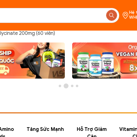
Hệ 
WH
ycinate 200mg (60 viên)
Chưa c
Amino
Tăng Sức Mạnh
Hỗ Trợ Giảm
Vitami
ds
Cân
C