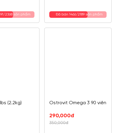
750,000đ.
là:
630,000đ.
491/2368 sản phẩm
Đã bán 1466/2189 sản phẩm
lbs (2.2kg)
Ostrovit Omega 3 90 viên
Giá
Giá
290,000
đ
gốc
hiện
350,000
đ
là:
tại