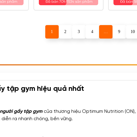
1 sản phẩm
Đã bán 709/1534 sản phẩm
Đã bán 5
1
2
3
4
…
9
10
ầy tập gym hiệu quả nhất
 người gầy tập gym
của thương hiệu Optimum Nutrition (ON),
 diễn ra nhanh chóng, bền vững.