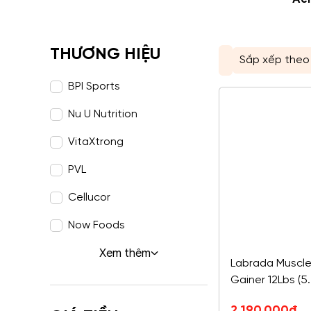
THƯƠNG HIỆU
BPI Sports
Nu U Nutrition
VitaXtrong
PVL
Cellucor
Now Foods
Xem thêm
Labrada Muscl
Gainer 12Lbs (5
Giá
Giá
2,190,000
đ