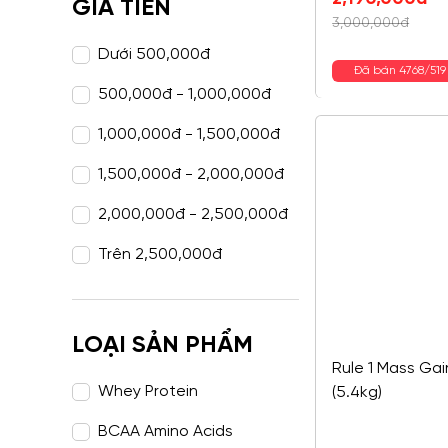
GIÁ TIỀN
gốc
hiện
3,000,000
đ
là:
tại
Dưới
500,000
đ
3,000,000đ.
là:
Đã bán 4768/51
2,190,000đ.
500,000
đ
-
1,000,000
đ
1,000,000
đ
-
1,500,000
đ
1,500,000
đ
-
2,000,000
đ
2,000,000
đ
-
2,500,000
đ
Trên
2,500,000
đ
LOẠI SẢN PHẨM
Rule 1 Mass Gai
Whey Protein
(5.4kg)
BCAA Amino Acids