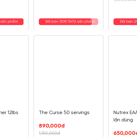
là:
tại
1,500,000
là:
1,150,000đ
9 sản phẩm
Đã bán 3109/3472 sản phẩm
Đã bán 2
ner 12lbs
The Curse 50 servings
Nutrex EA
lần dùng
890,000
đ
650,000
1,150,000
đ