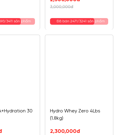
gốc
hiện
3,000,000
đ
đ.
là:
tại
.
3,000,000đ.
là:
593/3411 sản phẩm
Đã bán 2471/3241 sản phẩm
2,300,000đ.
A+Hydration 30
Hydro Whey Zero 4Lbs
(1.8kg)
đ
2,300,000
đ