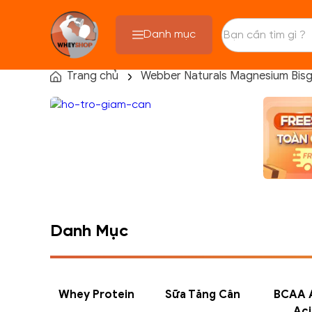
Danh mục
Trang chủ
Webber Naturals Magnesium Bisgl
TRANG CHỦ
FLASH SALE
THANH LÝ
DANH MỤC SẢN PHẨM
THƯƠNG HIỆU
KIẾN THỨC TẬP LUYỆN
HỆ THỐNG CỬA HÀNG
Danh Mục
Whey Protein
Sữa Tăng Cân
BCAA 
Aci