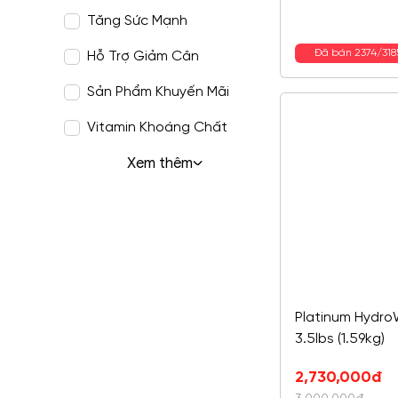
Tăng Sức Mạnh
Đã bán 2374/31
Hỗ Trợ Giảm Cân
Sản Phẩm Khuyến Mãi
Vitamin Khoáng Chất
Xem thêm
Platinum Hydr
3.5lbs (1.59kg)
Giá
Giá
2,730,000
đ
gốc
hiện