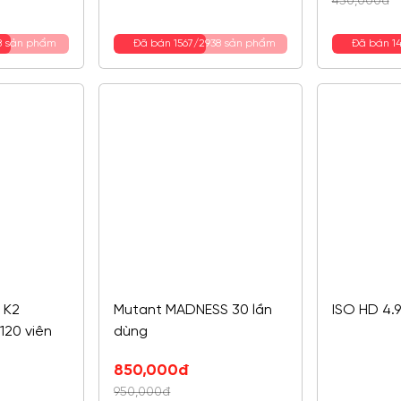
450,000
đ
là:
tại
450,000đ.
là:
98 sản phẩm
Đã bán 1567/2938 sản phẩm
Đã bán 1
250,000đ.
 K2
Mutant MADNESS 30 lần
ISO HD 4.9
120 viên
dùng
Giá
Giá
850,000
đ
gốc
hiện
950,000
đ