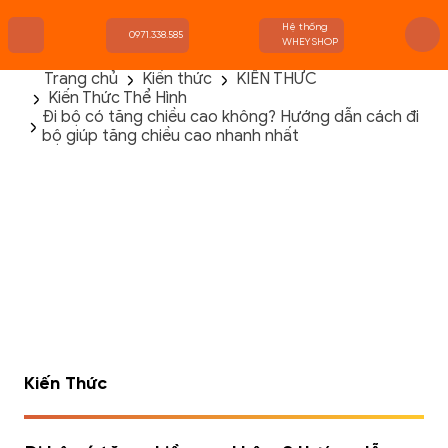
Hệ thống
0971.338.585
WHEYSHOP
Trang chủ
Kiến thức
KIẾN THỨC
Kiến Thức Thể Hình
TRANG CHỦ
Đi bộ có tăng chiều cao không? Hướng dẫn cách đi
FLASH SALE
bộ giúp tăng chiều cao nhanh nhất
THANH LÝ
DANH MỤC SẢN PHẨM
THƯƠNG HIỆU
KIẾN THỨC TẬP LUYỆN
HỆ THỐNG CỬA HÀNG
Kiến Thức