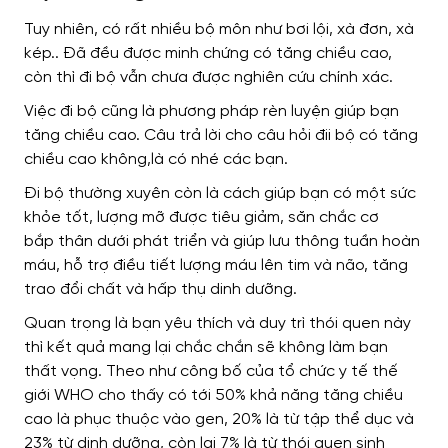
Tuy nhiên
,
có rất nhiều bộ môn như
bơi lội, xà đơn, xà
kép.. Đã đều được
minh chứng có tăng chiều cao,
còn
thì đi bộ vẫn chưa
được nghiên cứu chính xác
.
Việc đi bộ
cũng là phương pháp rèn luyện
giúp bạn
tăng chiều cao. Câu trả lời cho câu hỏi đii bộ có tăng
chiều cao không,là có nhé các bạn.
Đi bộ thường xuyên còn là cách giúp bạn
có một sức
khỏe tốt, lượng mỡ được tiêu giảm,
săn chắc cơ
bắp
thân dưới phát triển và giúp lưu thông tuần hoàn
máu,
hỗ trợ
điều tiết lượng máu lên tim và não,
tăng
trao đổi chất và hấp thụ dinh dưỡng
.
Quan trọng là bạn yêu thích và duy trì thói quen này
thì kết quả mang lại chắc chắn sẽ không làm bạn
thất vọng
. Theo như công bố của tổ chức y tế thế
giới WHO cho thấy có tới 50% khả năng tăng chiều
cao là phục thuộc vào gen, 20% là từ tập thể dục và
23% từ dinh dưỡng, còn lại 7% là từ thói quen sinh