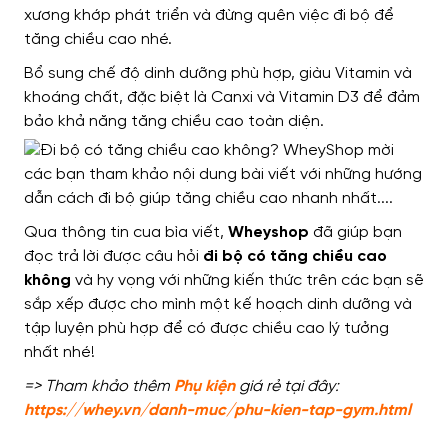
xương khớp phát triển và đừng quên việc đi bộ để
tăng chiều cao nhé.
Bổ sung chế độ dinh dưỡng phù hợp, giàu Vitamin và
khoáng chất, đặc biệt là Canxi và Vitamin D3 để đảm
bảo khả năng tăng chiều cao toàn diện.
Qua thông tin cua bìa viết,
Wheyshop
đã giúp bạn
đọc trả lời được câu hỏi
đi bộ có tăng chiều cao
không
và hy vọng với những kiến thức trên các bạn sẽ
sắp xếp được cho mình một kế hoạch dinh dưỡng và
tập luyện phù hợp để có được chiều cao lý tưởng
nhất nhé!
=> Tham khảo thêm
Phụ kiện
giá rẻ tại đây:
https://whey.vn/danh-muc/phu-kien-tap-gym.html