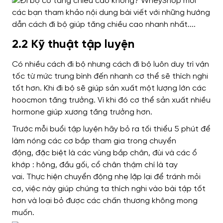
2.2 Kỹ thuật tập luyện
Có nhiều cách đi bộ
nhưng cách đi bộ luôn duy trì
vận
tốc từ mức trung bình đến nhanh
cơ thể sẽ thích nghi
tốt hơn
.
Khi đi bộ
sẽ giúp sản xuất một lượng lớn các
hoocmon tăng trưởng.
Vì khi đó cơ thể sản xuất nhiều
hormone giúp xương tăng trưởng hơn
.
Trước mỗi buổi tập luyện hãy bỏ ra tối thiểu 5 phút
để
làm nóng các cơ bắp tham gia trong chuyển
động,
đặc biệt là các vùng
bắp chân, đùi và các ổ
khớp : hông, đầu gối, cổ chân thậm chí là tay
vai.
Thực hiện chuyển động nhẹ lặp lại để tránh mỏi
cơ, việc này giúp chúng ta thích nghi vào bài tập tốt
hơn và loại bỏ được các chấn thương
không mong
muốn.