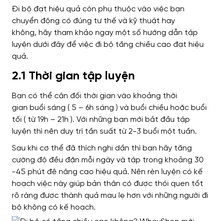
Đi bộ đạt hiệu quả
còn phụ thuộc vào việc bạn
chuyển động
có đúng tư thế và kỹ thuật hay
không,
hãy tham khảo ngay một số hướng dẫn tập
luyện dưới đây để việc đi bộ tăng chiều cao đạt hiệu
quả.
2.1 Thời gian tập luyện
Bạn có thể cân đối thời gian vào khoảng thời
gian
buổi sáng ( 5 – 6h sáng ) và buổi chiều hoặc buổi
tối ( từ 19h – 21h ).
Với những bạn mới bắt đầu tập
luyện thì nên duy trì tần suất
từ 2-3 buổi một tuần.
Sau khi cơ thể đã thích nghi dần
thì bạn hãy tăng
cường độ đều đặn mỗi ngày và tập trong khoảng 30
-45 phút
đê nâng cao hiệu quả
.
Nên rèn luyện có kế
hoạch việc này
giúp bản thân có được thói quen tốt
rõ ràng
được thành quả mau lẹ hơn với những người đi
bộ không có kế hoạch
.