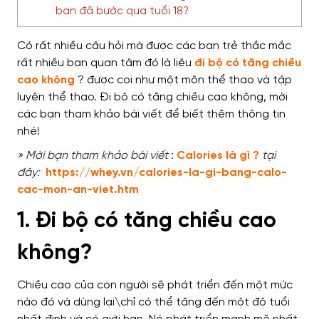
bạn đã bước qua tuổi 18?
Có rất nhiều câu hỏi mà được các bạn trẻ thắc mắc
rất nhiều bạn quan tâm đó là liệu
đi bộ có tăng chiều
cao không
?
được coi như một môn thể thao và tập
luyện thể thao. Đi bộ có tăng chiều cao không, mời
các bạn tham khảo bài viết để biết thêm thông tin
nhé!
» Mời bạn tham khảo bài viết
:
Calories là gì ?
tại
đây:
https://whey.vn/calories-la-gi-bang-calo-
cac-mon-an-viet.htm
1. Đi bộ có tăng chiều cao
không?
Chiều cao của
con người
sẽ phát triển đến một mức
nào đó và dùng lại\chỉ có thể tăng đến một độ tuổi