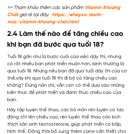
=> Tham khảo thêm các sản phẩm
Vitamin Khoáng
Chất
giá rẻ tại đây:
https://whey.vn/danh-
muc/vitamin-khoang-chat.html
2.4 Làm thế nào để tăng chiều cao
khi bạn đã bước qua tuổi 18?
Tuổi 18 gần như là bước cuối của việc dậy thì,
nhưng
có
rất nhiều bạn phát triển muộn hơn, bình thường là
qua tuổi 18.
Nhưng nếu bạn đã qua tuổi dậy thì của cơ
thể,vậy khi
qua tuổi 18 thì đi bộ có tăng chiều cao
không?
Đừng nản chí
, vẫn còn có thể dựa vào những
kiến thức để phát triển và đánh thức chiều cao của
bạn.
Hãy tập luyện thể thao, các bộ môn rèn luyện có tác
động tốt lên chiều cao
, rèn luyện thể thao còn kích
thích sản sinh testosterone, giúp phát triển cơ bắp,
hình thể.
Đồng thời bổ sung thêm
canxi cần thiết cho