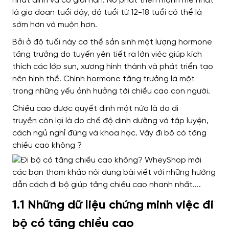
nhất định và có giới hạn
.
Nó phát triển mạnh mẽ nhất
là gia đoạn
tuổi dậy,
độ tuổi
từ 12-18 tuổi có thể là
sớm hơn và muộn hơn.
Bởi ở độ tuổi này
cơ thể sản sinh một lượng hormone
tăng trưởng do tuyến yên tiết ra lớn việc
giúp kích
thích các lớp sụn, xương hình thành và phát triển tạo
nên
hình thể
.
Chính
hormone tăng trưởng là một
trong những yếu
ảnh hưởng tới chiều cao con người
.
Chiều cao
được quyết định một nửa là do di
truyền
còn lại là do chế độ dinh dưỡng và tập luyện
,
cách ngủ nghỉ đúng và khoa học. Vậy đi bộ có tăng
chiều cao không ?
1.1 Những dữ liệu chứng minh việc đi
bộ có tăng chiều cao