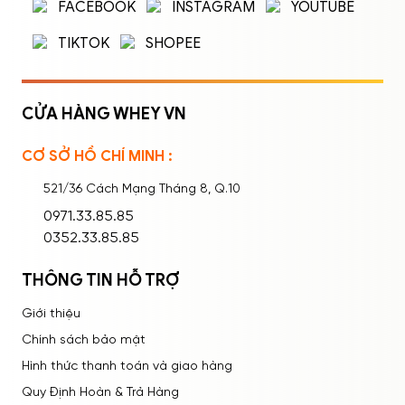
Nhập tên đăng nhập/email và mật khẩu để
FACEBOOK
INSTAGRAM
YOUTUBE
đăng nhập.
TIKTOK
SHOPEE
CỬA HÀNG WHEY VN
CƠ SỞ HỒ CHÍ MINH :
Ghi nhớ mật khẩu
Quên mật khẩu?
521/36 Cách Mạng Tháng 8, Q.10
ĐĂNG NHẬP
0971.33.85.85
0352.33.85.85
THÔNG TIN HỖ TRỢ
Giới thiệu
Chính sách bảo mật
Hình thức thanh toán và giao hàng
Quy Định Hoàn & Trả Hàng