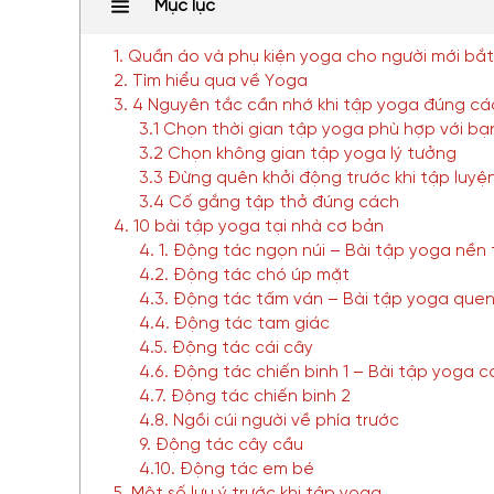
Mục lục
1. Quần áo và phụ kiện yoga cho người mới bắ
2. Tìm hiểu qua về Yoga
3. 4 Nguyên tắc cần nhớ khi tập yoga đúng cá
3.1 Chọn thời gian tập yoga phù hợp với bạ
3.2 Chọn không gian tập yoga lý tưởng
3.3 Đừng quên khởi động trước khi tập luyệ
3.4 Cố gắng tập thở đúng cách
4. 10 bài tập yoga tại nhà cơ bản
4. 1. Động tác ngọn núi – Bài tập yoga nền
4.2. Động tác chó úp mặt
4.3. Động tác tấm ván – Bài tập yoga que
4.4. Động tác tam giác
4.5. Động tác cái cây
4.6. Động tác chiến binh 1 – Bài tập yoga 
4.7. Động tác chiến binh 2
4.8. Ngồi cúi người về phía trước
9. Động tác cây cầu
4.10. Động tác em bé