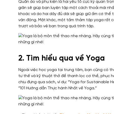
Quần áo và phụ kiện là hai yếu tố cực kỳ quan trọn
giãn sẽ giúp bạn luyện tập một cách thoải mái nhất
khoác và áo hai dây đủ dài sẽ giúp giữ ấm cơ thể
vận động. Mặt khác, một tấm thảm tập yoga rất cầ
trượt và bảo vệ bạn trong quá trình tập.
2. Tìm hiểu qua về Yoga
Ngoài việc học yoga tại trung tâm, bạn cũng có thể
tư thế và kỹ thuật thở để thanh lọc cơ thể, phục 
chịu đựng qua sách, ví dụ: “Yoga for Sustainable 
“101 Hướng dẫn Thực hành Nhất về Yoga.”