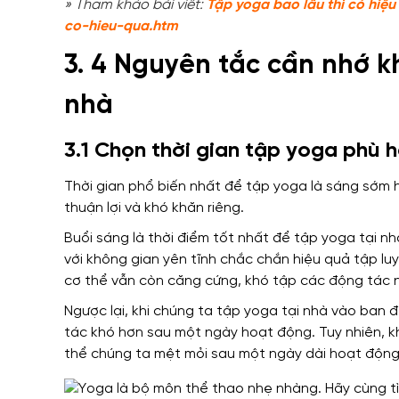
» Tham khảo bài viết:
Tập yoga bao lâu thì có hiệu
co-hieu-qua.htm
3. 4 Nguyên tắc cần nhớ k
nhà
3.1 Chọn thời gian tập yoga phù 
Thời gian phổ biến nhất để tập yoga là sáng sớm h
thuận lợi và khó khăn riêng.
Buổi sáng là thời điểm tốt nhất để tập yoga tại nhà
với không gian yên tĩnh chắc chắn hiệu quả tập luy
cơ thể vẫn còn căng cứng, khó tập các động tác 
Ngược lại, khi chúng ta tập yoga tại nhà vào ban 
tác khó hơn sau một ngày hoạt động. Tuy nhiên, 
thể chúng ta mệt mỏi sau một ngày dài hoạt động