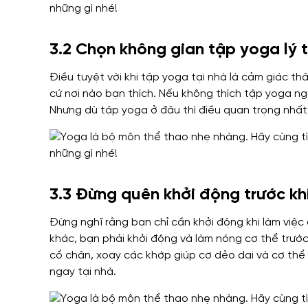
3.2 Chọn không gian tập yoga lý 
Điều tuyệt vời khi tập yoga tại nhà là cảm giác th
cứ nơi nào bạn thích. Nếu không thích tập yoga n
Nhưng dù tập yoga ở đâu thì điều quan trọng nhất 
3.3 Đừng quên khởi động trước kh
Đừng nghĩ rằng bạn chỉ cần khởi động khi làm việc
khác, bạn phải khởi động và làm nóng cơ thể trước 
cổ chân, xoay các khớp giúp cơ dẻo dai và cơ thể 
ngay tại nhà.