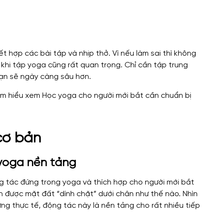
t hợp các bài tập và nhịp thở. Vì nếu làm sai thì không
 khi tập yoga cũng rất quan trọng. Chỉ cần tập trung
ạn sẽ ngày càng sâu hơn.
 cơ bản
 yoga nền tảng
g tác đứng trong yoga và thích hợp cho người mới bắt
 được mặt đất “dính chặt” dưới chân như thế nào. Nhìn
ng thực tế, động tác này là nền tảng cho rất nhiều tiếp