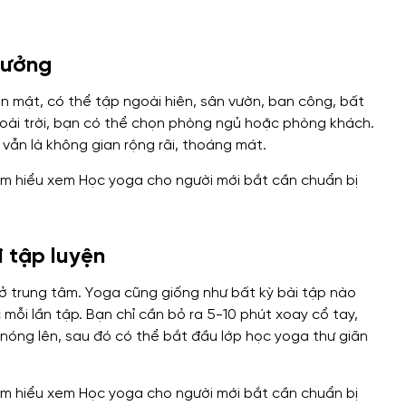
tưởng
ân mật, có thể tập ngoài hiên, sân vườn, ban công, bất
goài trời, bạn có thể chọn phòng ngủ hoặc phòng khách.
vẫn là không gian rộng rãi, thoáng mát.
i tập luyện
 ở trung tâm. Yoga cũng giống như bất kỳ bài tập nào
mỗi lần tập. Bạn chỉ cần bỏ ra 5-10 phút xoay cổ tay,
nóng lên, sau đó có thể bắt đầu lớp học yoga thư giãn