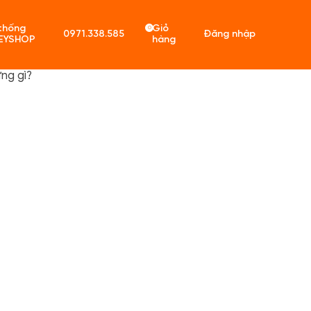
thống
Giỏ
0
0971.338.585
Đăng nhập
EYSHOP
hàng
ng gì?
ó sản phẩm trong giỏ hàng.