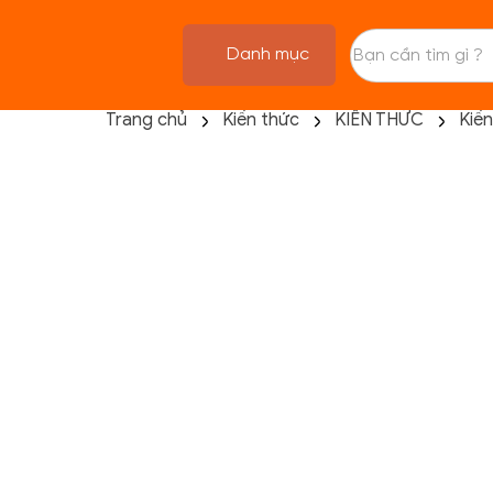
Danh mục
Trang chủ
Kiến thức
KIẾN THỨC
Kiế
TRANG CHỦ
FLASH SALE
THANH LÝ
DANH MỤC SẢN PHẨM
THƯƠNG HIỆU
KIẾN THỨC TẬP LUYỆN
HỆ THỐNG CỬA HÀNG