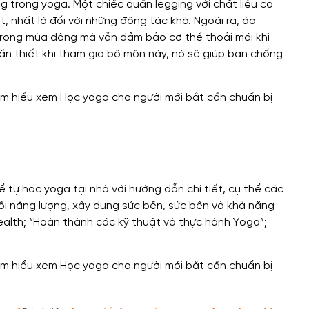
g trong yoga. Một chiếc quần legging với chất liệu co
, nhất là đối với những động tác khó. Ngoài ra, áo
 trong mùa đông mà vẫn đảm bảo cơ thể thoải mái khi
n thiết khi tham gia bộ môn này, nó sẽ giúp bạn chống
 tự học yoga tại nhà với hướng dẫn chi tiết, cụ thể các
hồi năng lượng, xây dựng sức bền, sức bền và khả năng
Health; “Hoàn thành các kỹ thuật và thực hành Yoga”;