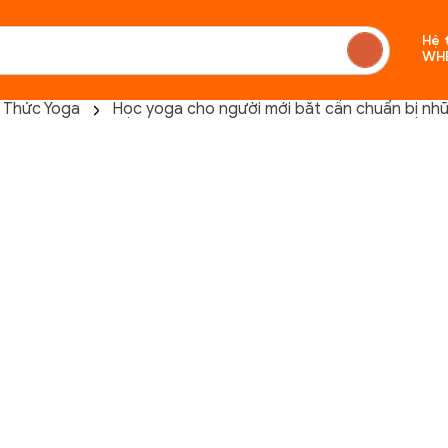
Hệ 
WH
n Thức Yoga
Học yoga cho người mới bắt cần chuẩn bị nhữ
Chưa c