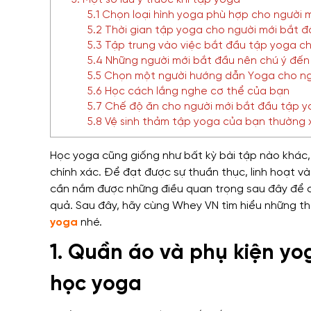
5. Một số lưu ý trước khi tập yoga
5.1 Chọn loại hình yoga phù hợp cho người 
5.2 Thời gian tập yoga cho người mới bắt đ
5.3 Tập trung vào việc bắt đầu tập yoga c
5.4 Những người mới bắt đầu nên chú ý đến
5.5 Chọn một người hướng dẫn Yoga cho ng
5.6 Học cách lắng nghe cơ thể của bạn
5.7 Chế độ ăn cho người mới bắt đầu tập 
5.8 Vệ sinh thảm tập yoga của bạn thường
Học yoga cũng giống như bất kỳ bài tập nào khác,
chính xác. Để đạt được sự thuần thục, linh hoạt và
cần nắm được những điều quan trọng sau đây để c
quả. Sau đây, hãy cùng Whey VN tìm hiểu những th
yoga
nhé.
1. Quần áo và phụ kiện yo
học yoga