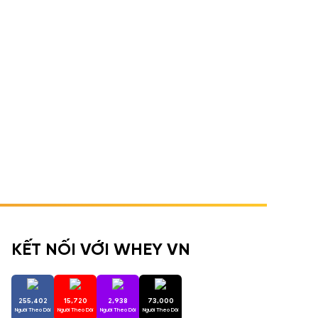
KẾT NỐI VỚI WHEY VN
255,402
15,720
2,938
73,000
Người Theo Dõi
Người Theo Dõi
Người Theo Dõi
Người Theo Dõi