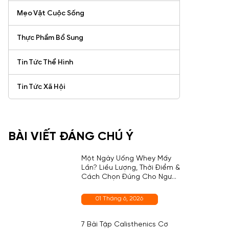
Mẹo Vặt Cuộc Sống
Thực Phẩm Bổ Sung
Tin Tức Thể Hình
Tin Tức Xã Hội
BÀI VIẾT ĐÁNG CHÚ Ý
Một Ngày Uống Whey Mấy
Lần? Liều Lượng, Thời Điểm &
Cách Chọn Đúng Cho Người
Mới
01 Tháng 6, 2026
7 Bài Tập Calisthenics Cơ