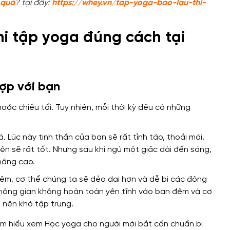
 quả
? tại đây:
https://whey.vn/tap-yoga-bao-lau-thi-
hi tập yoga đúng cách tại
hợp với bạn
oặc chiều tối. Tuy nhiên, mỗi thời kỳ đều có những
. Lúc này tinh thần của bạn sẽ rất tỉnh táo, thoải mái,
ện sẽ rất tốt. Nhưng sau khi ngủ một giấc dài đến sáng,
nâng cao.
đêm, cơ thể chúng ta sẽ dẻo dai hơn và dễ bị các động
không gian không hoàn toàn yên tĩnh vào ban đêm và cơ
 nên khó tập trung.