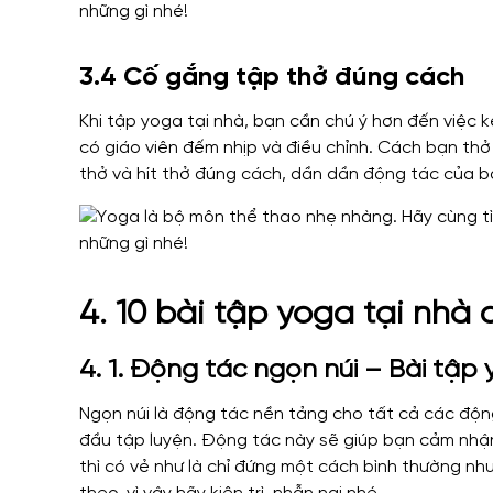
3.4 Cố gắng tập thở đúng cách
Khi tập yoga tại nhà, bạn cần chú ý hơn đến việc kế
có giáo viên đếm nhịp và điều chỉnh. Cách bạn thở
thở và hít thở đúng cách, dần dần động tác của b
4. 10 bài tập yoga tại nhà
4. 1. Động tác ngọn núi – Bài tập
Ngọn núi là động tác nền tảng cho tất cả các độn
đầu tập luyện. Động tác này sẽ giúp bạn cảm nhận
thì có vẻ như là chỉ đứng một cách bình thường như