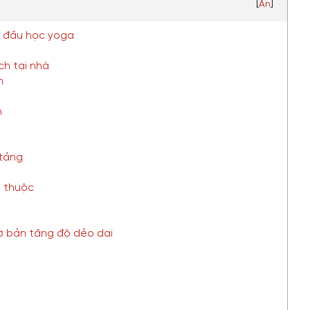
[
Ẩn
]
t đầu học yoga
ch tại nhà
n
n
 tảng
n thuộc
cơ bản tăng độ dẻo dai