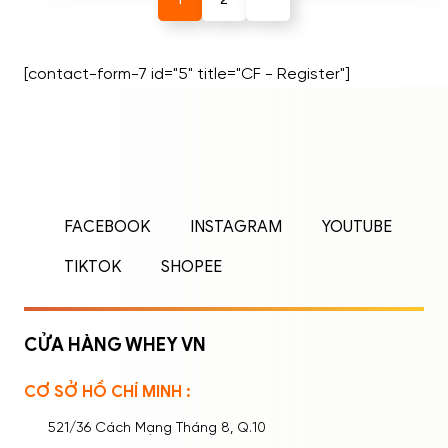
[contact-form-7 id="5" title="CF - Register"]
ĐĂNG NHẬP
ĐĂNG KÝ
Nhập tên đăng nhập/email và mật khẩu để
FACEBOOK
INSTAGRAM
YOUTUBE
đăng nhập.
TIKTOK
SHOPEE
CỬA HÀNG WHEY VN
CƠ SỞ HỒ CHÍ MINH :
Ghi nhớ mật khẩu
Quên mật khẩu?
521/36 Cách Mạng Tháng 8, Q.10