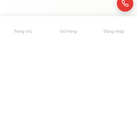
Trang chủ
Giỏ hàng
Đăng nhập
© 2015 - Bản quyền thuộc về WheyShop.vn