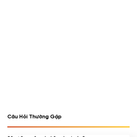
Lipo 6 Black Hers Ultra
Rule 1 Whey Blend 5lbs
Concentrate 60 viên
(2.23kg)
490,000
đ
Đã bán 540/1752 sản
Đã bán 516/1075 sản
phẩm
phẩm
1
2
3
4
…
7
8
9
Câu Hỏi Thường Gặp