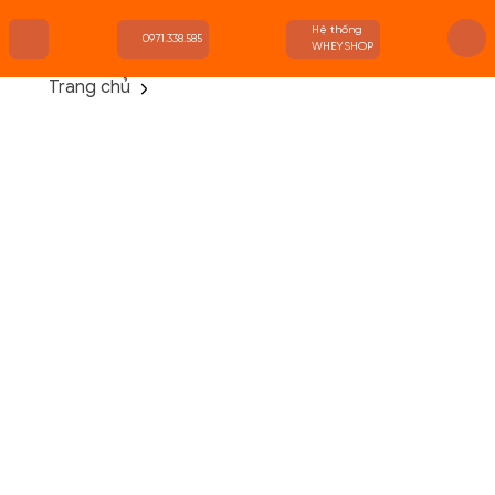
Hệ thống
0971.338.585
WHEYSHOP
Trang chủ
TRANG CHỦ
FLASH SALE
THANH LÝ
DANH MỤC SẢN PHẨM
THƯƠNG HIỆU
KIẾN THỨC TẬP LUYỆN
HỆ THỐNG CỬA HÀNG
Danh Mục