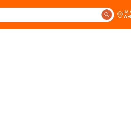
Hệ 
WH
Chưa c