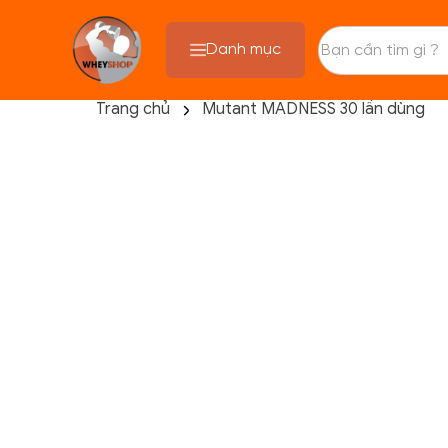
Danh mục
Trang chủ
Mutant MADNESS 30 lần dùng
TRANG CHỦ
FLASH SALE
THANH LÝ
DANH MỤC SẢN PHẨM
THƯƠNG HIỆU
KIẾN THỨC TẬP LUYỆN
HỆ THỐNG CỬA HÀNG