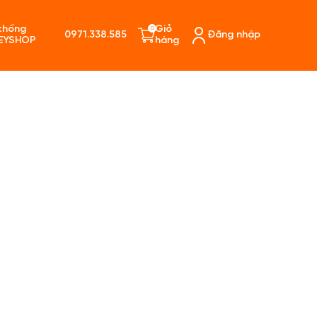
thống
Giỏ
0
0971.338.585
Đăng nhập
EYSHOP
hàng
ó sản phẩm trong giỏ hàng.