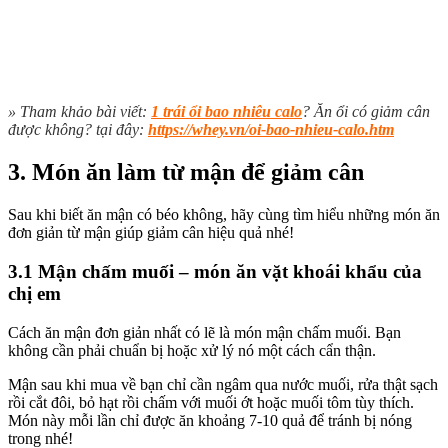
» Tham khảo bài viết:
1 trái ổi bao nhiêu calo
? Ăn ổi có giảm cân
được không? tại đây:
https://whey.vn/oi-bao-nhieu-calo.htm
3. Món ăn làm từ mận để giảm cân
Sau khi biết ăn mận có béo không, hãy cùng tìm hiểu những món ăn
đơn giản từ mận giúp giảm cân hiệu quả nhé!
3.1 Mận chấm muối – món ăn vặt khoái khẩu của
chị em
Cách ăn mận đơn giản nhất có lẽ là món mận chấm muối. Bạn
không cần phải chuẩn bị hoặc xử lý nó một cách cẩn thận.
Mận sau khi mua về bạn chỉ cần ngâm qua nước muối, rửa thật sạch
rồi cắt đôi, bỏ hạt rồi chấm với muối ớt hoặc muối tôm tùy thích.
Món này mỗi lần chỉ được ăn khoảng 7-10 quả để tránh bị nóng
trong nhé!