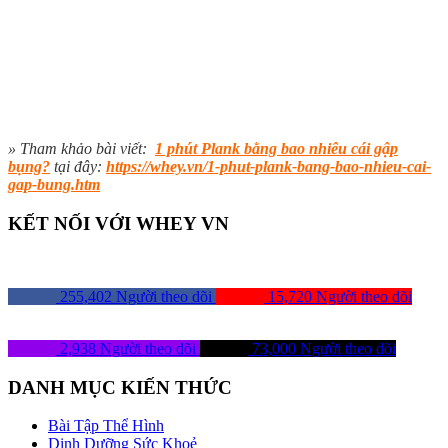
» Tham khảo bài viết:
1 phút Plank bằng bao nhiêu cái gập
bụng?
tại đây:
https://whey.vn/1-phut-plank-bang-bao-nhieu-cai-
gap-bung.htm
KẾT NỐI VỚI WHEY VN
255,402
Người theo dõi
15,720
Người theo dõi
2,938
Người theo dõi
73,000
Người theo dõi
DANH MỤC KIẾN THỨC
Bài Tập Thể Hình
Dinh Dưỡng Sức Khoẻ