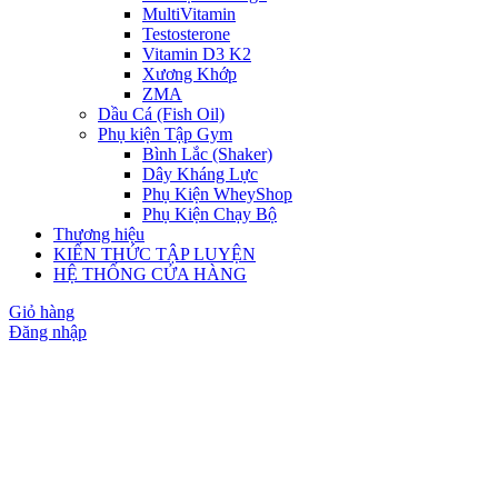
MultiVitamin
Testosterone
Vitamin D3 K2
Xương Khớp
ZMA
Dầu Cá (Fish Oil)
Phụ kiện Tập Gym
Bình Lắc (Shaker)
Dây Kháng Lực
Phụ Kiện WheyShop
Phụ Kiện Chạy Bộ
Thương hiệu
KIẾN THỨC TẬP LUYỆN
HỆ THỐNG CỬA HÀNG
Giỏ hàng
Đăng nhập