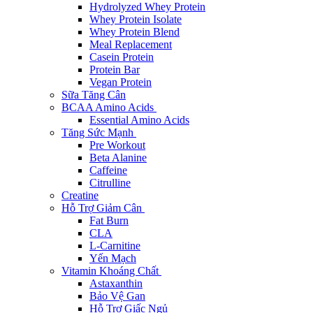
Hydrolyzed Whey Protein
Whey Protein Isolate
Whey Protein Blend
Meal Replacement
Casein Protein
Protein Bar
Vegan Protein
Sữa Tăng Cân
BCAA Amino Acids
Essential Amino Acids
Tăng Sức Mạnh
Pre Workout
Beta Alanine
Caffeine
Citrulline
Creatine
Hỗ Trợ Giảm Cân
Fat Burn
CLA
L-Carnitine
Yến Mạch
Vitamin Khoáng Chất
Astaxanthin
Bảo Vệ Gan
Hỗ Trợ Giấc Ngủ