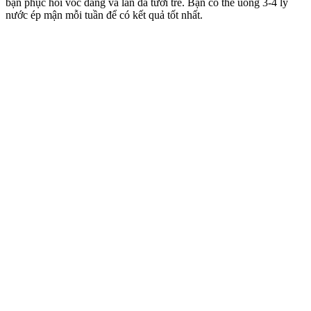
bạn phục hồi vóc dáng và làn da tươi trẻ. Bạn có thể uống 3-4 ly
nước ép mận mỗi tuần để có kết quả tốt nhất.