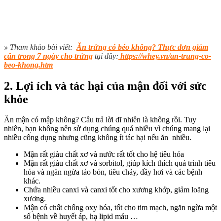
» Tham khảo bài viết:
Ăn trứng có béo không? Thực đơn giảm
cân trong 7 ngày cho trứng
tại đây:
https://whey.vn/an-trung-co-
beo-khong.htm
2. Lợi ích và tác hại của mận đối với sức
khỏe
Ăn mận có mập không? Câu trả lời dĩ nhiên là không rồi. Tuy
nhiên, bạn không nên sử dụng chúng quá nhiều vì chúng mang lại
nhiều công dụng nhưng cũng không ít tác hại nếu ăn nhiều.
Mận rất giàu chất xơ và nước rất tốt cho hệ tiêu hóa
Mận rất giàu chất xơ và sorbitol, giúp kích thích quá trình tiêu
hóa và ngăn ngừa táo bón, tiêu chảy, đầy hơi và các bệnh
khác.
Chứa nhiều canxi và canxi tốt cho xương khớp, giảm loãng
xương.
Mận có chất chống oxy hóa, tốt cho tim mạch, ngăn ngừa một
số bệnh về huyết áp, hạ lipid máu …