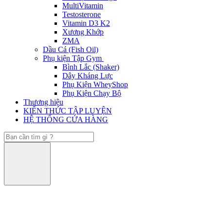
MultiVitamin
Testosterone
Vitamin D3 K2
Xương Khớp
ZMA
Dầu Cá (Fish Oil)
Phụ kiện Tập Gym
Bình Lắc (Shaker)
Dây Kháng Lực
Phụ Kiện WheyShop
Phụ Kiện Chạy Bộ
Thương hiệu
KIẾN THỨC TẬP LUYỆN
HỆ THỐNG CỬA HÀNG