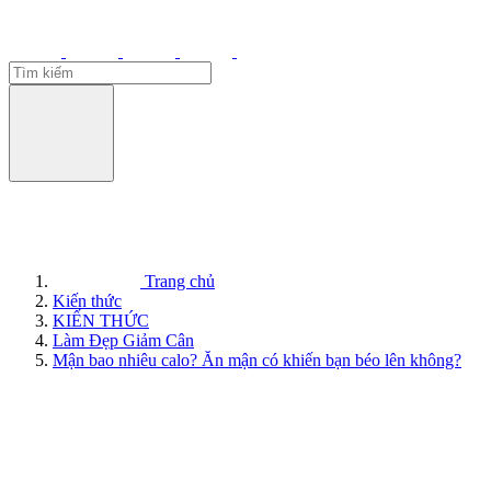
Trang chủ
Kiến thức
KIẾN THỨC
Làm Đẹp Giảm Cân
Mận bao nhiêu calo? Ăn mận có khiến bạn béo lên không?