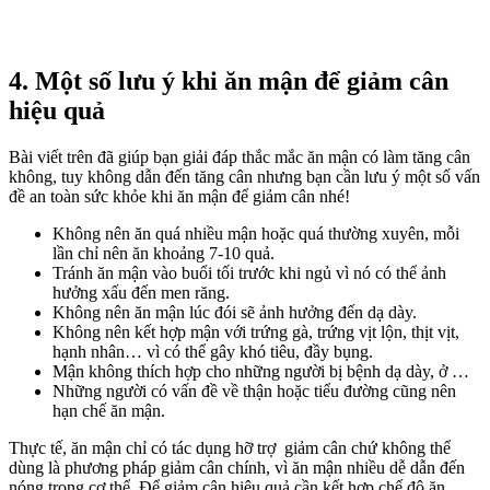
4. Một số lưu ý khi ăn mận để giảm cân
hiệu quả
Bài viết trên đã giúp bạn giải đáp thắc mắc ăn mận có làm tăng cân
không, tuy không dẫn đến tăng cân nhưng bạn cần lưu ý một số vấn
đề an toàn sức khỏe khi ăn mận để giảm cân nhé!
Không nên ăn quá nhiều mận hoặc quá thường xuyên, mỗi
lần chỉ nên ăn khoảng 7-10 quả.
Tránh ăn mận vào buổi tối trước khi ngủ vì nó có thể ảnh
hưởng xấu đến men răng.
Không nên ăn mận lúc đói sẽ ảnh hưởng đến dạ dày.
Không nên kết hợp mận với trứng gà, trứng vịt lộn, thịt vịt,
hạnh nhân… vì có thể gây khó tiêu, đầy bụng.
Mận không thích hợp cho những người bị bệnh dạ dày, ở …
Những người có vấn đề về thận hoặc tiểu đường cũng nên
hạn chế ăn mận.
Thực tế, ăn mận chỉ có tác dụng hỡ trợ giảm cân chứ không thể
dùng là phương pháp giảm cân chính, vì ăn mận nhiều dễ dẫn đến
nóng trong cơ thể. Để giảm cân hiệu quả cần kết hợp chế độ ăn