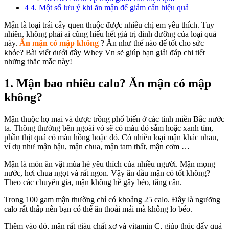
4
4. Một số lưu ý khi ăn mận để giảm cân hiệu quả
Mận là loại trái cây quen thuộc được nhiều chị em yêu thích. Tuy
nhiên, không phải ai cũng hiểu hết giá trị dinh dưỡng của loại quả
này.
Ăn mận có mập không
? Ăn như thế nào để tốt cho sức
khỏe? Bài viết dưới đây Whey Vn sẽ giúp bạn giải đáp chi tiết
những thắc mắc này!
1. Mận bao nhiêu calo? Ăn mận có mập
không?
Mận thuộc họ mai và được trồng phổ biến ở các tỉnh miền Bắc nước
ta. Thông thường bên ngoài vỏ sẽ có màu đỏ sẫm hoặc xanh tím,
phần thịt quả có màu hồng hoặc đỏ. Có nhiều loại mận khác nhau,
ví dụ như mận hậu, mận chua, mận tam thất, mận cơm …
Mận là món ăn vặt mùa hè yêu thích của nhiều người. Mận mọng
nước, hơi chua ngọt và rất ngon. Vậy ăn dầu mận có tốt không?
Theo các chuyên gia, mận không hề gây béo, tăng cân.
Trong 100 gam mận thường chỉ có khoảng 25 calo. Đây là ngưỡng
calo rất thấp nên bạn có thể ăn thoải mái mà không lo béo.
Thêm vào đó, mận rất giàu chất xơ và vitamin C, giúp thúc đẩy quá