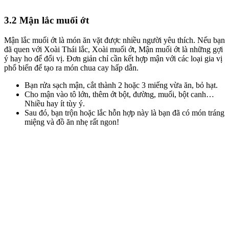
3.2 Mận lắc muối ớt
Mận lắc muối ớt là món ăn vặt được nhiều người yêu thích.
Nếu bạn
đã quen với Xoài Thái lắc, Xoài muối ớt, Mận muối ớt là những gợi
ý hay ho để đổi vị. Đơn giản chỉ cần kết hợp mận với các loại gia vị
phổ biến để tạo ra món chua cay hấp dẫn.
Bạn rửa sạch mận, cắt thành 2 hoặc 3 miếng vừa ăn, bỏ hạt.
Cho mận vào tô lớn, thêm ớt bột, đường, muối, bột canh…
Nhiều hay ít tùy ý.
Sau đó, bạn trộn hoặc lắc hỗn hợp này là bạn đã có món tráng
miệng và đồ ăn nhẹ rất ngon!