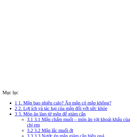
Mục lục
1
1. Mận bao nhiêu calo? Ăn mận có mập không?
2
2. Lợi ích và tác hại của mận đối với sức khỏe
3
3. Món ăn làm từ mận để giảm cân
3.1
3.1 Mận chấm muối – món ăn vặt khoái khẩu của
chị em
3.2
3.2 Mận lắc muối ớt
3.3
3.3 Nước ép mận giảm cân hiệu quả