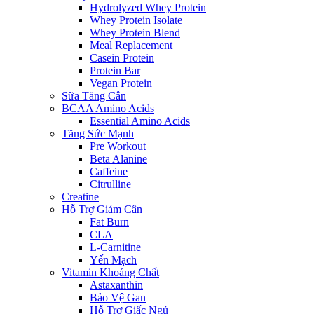
Hydrolyzed Whey Protein
Whey Protein Isolate
Whey Protein Blend
Meal Replacement
Casein Protein
Protein Bar
Vegan Protein
Sữa Tăng Cân
BCAA Amino Acids
Essential Amino Acids
Tăng Sức Mạnh
Pre Workout
Beta Alanine
Caffeine
Citrulline
Creatine
Hỗ Trợ Giảm Cân
Fat Burn
CLA
L-Carnitine
Yến Mạch
Vitamin Khoáng Chất
Astaxanthin
Bảo Vệ Gan
Hỗ Trợ Giấc Ngủ