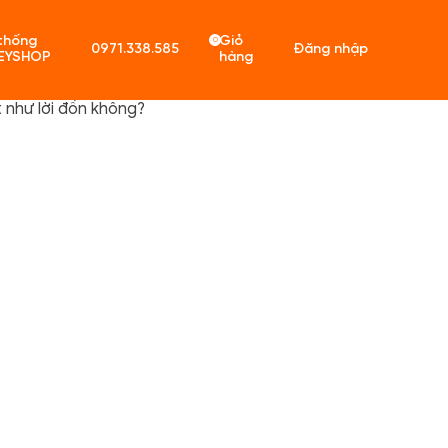
thống
Giỏ
0
0971.338.585
Đăng nhập
EYSHOP
hàng
 như lời đồn không?
ó sản phẩm trong giỏ hàng.