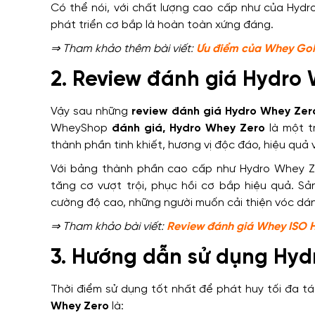
Có thể nói, với chất lượng cao cấp như của Hydr
phát triển cơ bắp là hoàn toàn xứng đáng.
⇒ Tham khảo thêm bài viết:
Ưu điểm của Whey Gold
2. Review đánh giá Hydro
Vậy sau những
review đánh giá Hydro Whey Zer
WheyShop
đánh giá, Hydro Whey Zero
là một t
thành phần tinh khiết, hương vị độc đáo, hiệu quả v
Với bảng thành phần cao cấp như Hydro Whey Ze
tăng cơ vượt trội, phục hồi cơ bắp hiệu quả. S
cường độ cao, những người muốn cải thiện vóc dáng
⇒ Tham khảo bài viết:
Review đánh giá Whey ISO HD
3. Hướng dẫn sử dụng Hyd
Thời điểm sử dụng tốt nhất để phát huy tối đa t
Whey Zero
là: