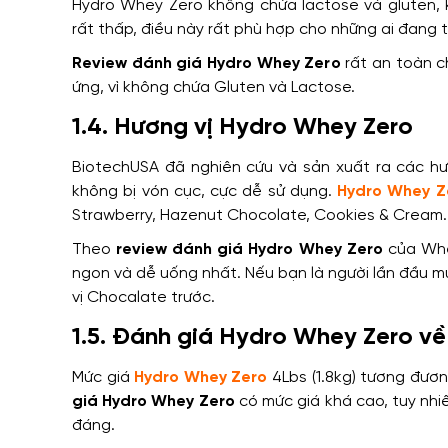
Hydro Whey Zero không chứa lactose và gluten,
rất thấp, điều này rất phù hợp cho những ai đang 
Review đánh giá Hydro Whey Zero
rất an toàn c
ứng, vì không chứa Gluten và Lactose.
1.4. Hương vị Hydro Whey Zero
BiotechUSA đã nghiên cứu và sản xuất ra các hư
không bị vón cục, cực dễ sử dụng.
Hydro Whey Z
Strawberry, Hazenut Chocolate, Cookies & Cream.
Theo
review đánh giá Hydro Whey Zero
của Whe
ngon và dễ uống nhất. Nếu bạn là người lần đầu 
vị Chocalate trước.
1.5. Đánh giá Hydro Whey Zero về
Mức giá
Hydro Whey Zero
4Lbs (1.8kg) tương đươn
giá Hydro Whey Zero
có mức giá khá cao, tuy nhiê
đáng.