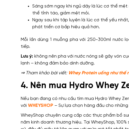
Sáng sớm ngay khi ngủ dậy là lúc cơ thể mệt
thể tỉnh táo, giảm mệt mỏi.
Ngay sau khi tập luyện là lúc cơ thể yếu nhấ
phát triển cơ bắp hiệu quả hơn.
Mỗi lần dùng 1 muỗng pha với 250-300ml nước lọc
tiếp.
Lưu ý:
không nên pha với nước nóng sẽ gây vón cục,
lạnh – không đảm bảo dinh dưỡng.
⇒ Tham khảo bài viết:
Whey Protein uống như thế 
4. Nên mua Hydro Whey Ze
Nếu bạn đang có nhu cầu tìm mua
Hydro Whey Ze
với
WHEYSHOP
– Sự lựa chọn hàng đầu cho những n
WheyShop chuyên cung cấp các thực phẩm bổ sung
năm kinh doanh thương hiệu. Tại WheyShop, 100%