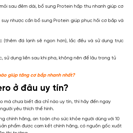
 mỏi sau đêm dài, bổ sung Protein hấp thu nhanh giúp cơ
t, suy nhược cần bổ sung Protein giúp phục hồi cơ bắp và
 (thêm đá lạnh sẽ ngon hơn), lắc đều và sử dụng trực
 sử dụng liền sau khi pha, không nên để lâu trong tủ
nào giúp tăng cơ bắp nhanh nhất?
ro ở đâu uy tín?
ro
mà chưa biết địa chỉ nào uy tín, thì hãy đến ngay
gười yêu thích thể hình.
 chính hãng, an toàn cho sức khỏe người dùng với 10
 sản phẩm được cam kết chính hãng, có nguồn gốc xuất