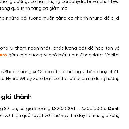
 không đường, có hàm lượng carbohydrate và chất béo
trong quá trình tăng cơ giảm mỡ.
ho những đối tượng muốn tăng cơ nhanh nhưng dễ bị dị
ơng vị thơm ngon nhất, chất lượng bột dễ hòa tan và
ero
gồm các hương vị phổ biến như: Chocolate, Vanilla,
yShop, hương vị Chocolate là hương vị bán chạy nhất,
mua Hydro Whey Zero bạn có thể lựa chọn sử dụng hương
 giá thành
g 82 lần, có giá khoảng 1.820.000đ – 2.300.000đ.
Đánh
n với hiệu quả tuyệt vời như vậy, thì đây là mức giá xứng