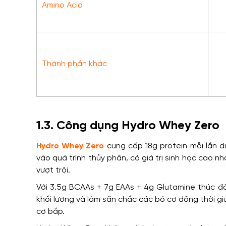
Amino Acid
Thành phần khác
1.3. Công dụng Hydro Whey Zero
Hydro Whey Zero
cung cấp 18g protein mỗi lần d
vào quá trình thủy phân, có giá trị sinh học cao 
vượt trội.
Với 3.5g BCAAs + 7g EAAs + 4g Glutamine thúc đẩ
khối lượng và làm săn chắc các bó cơ đồng thời g
cơ bắp.