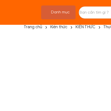
Danh mục
Trang chủ
Kiến thức
KIẾN THỨC
Thự
TRANG CHỦ
FLASH SALE
THANH LÝ
DANH MỤC SẢN PHẨM
THƯƠNG HIỆU
KIẾN THỨC TẬP LUYỆN
HỆ THỐNG CỬA HÀNG