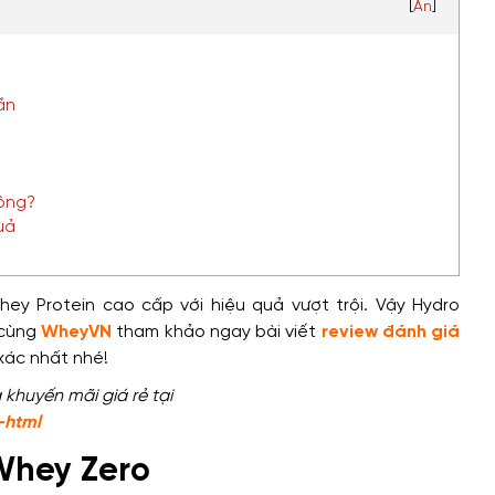
[
Ẩn
]
hần
h
hông?
uả
y Protein cao cấp với hiệu quả vượt trội. Vậy Hydro
 cùng
WheyVN
tham khảo ngay bài viết
review đánh giá
 xác nhất nhé!
huyến mãi giá rẻ tại
-html
 Whey Zero