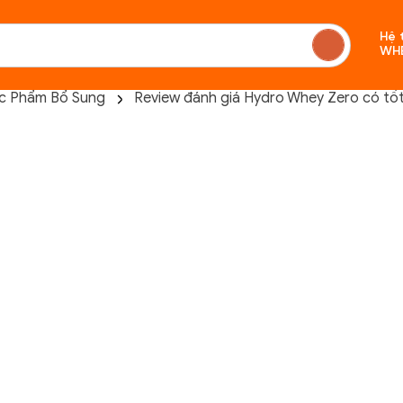
Hệ 
WH
c Phẩm Bổ Sung
Review đánh giá Hydro Whey Zero có tốt
Chưa c