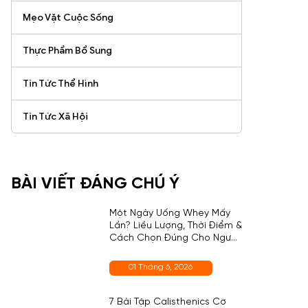
Mẹo Vặt Cuộc Sống
Thực Phẩm Bổ Sung
Tin Tức Thể Hình
Tin Tức Xã Hội
BÀI VIẾT ĐÁNG CHÚ Ý
Một Ngày Uống Whey Mấy
Lần? Liều Lượng, Thời Điểm &
Cách Chọn Đúng Cho Người
Mới
01 Tháng 6, 2026
7 Bài Tập Calisthenics Cơ