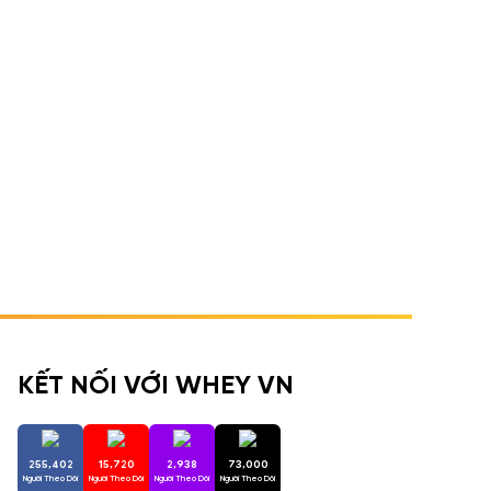
KẾT NỐI VỚI WHEY VN
255,402
15,720
2,938
73,000
Người Theo Dõi
Người Theo Dõi
Người Theo Dõi
Người Theo Dõi