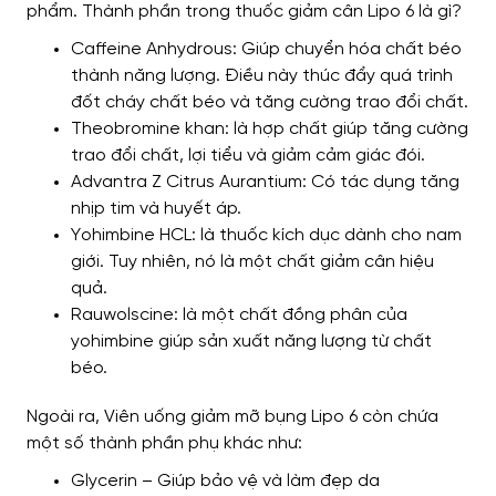
phẩm. Thành phần trong thuốc giảm cân Lipo 6 là gì?
Caffeine Anhydrous: Giúp chuyển hóa chất béo
thành năng lượng. Điều này thúc đẩy quá trình
đốt cháy chất béo và tăng cường trao đổi chất.
Theobromine khan: là hợp chất giúp tăng cường
trao đổi chất, lợi tiểu và giảm cảm giác đói.
Advantra Z Citrus Aurantium: Có tác dụng tăng
nhịp tim và huyết áp.
Yohimbine HCL: là thuốc kích dục dành cho nam
giới. Tuy nhiên, nó là một chất giảm cân hiệu
quả.
Rauwolscine: là một chất đồng phân của
yohimbine giúp sản xuất năng lượng từ chất
béo.
Ngoài ra, Viên uống giảm mỡ bụng Lipo 6 còn chứa
một số thành phần phụ khác như:
Glycerin – Giúp bảo vệ và làm đẹp da