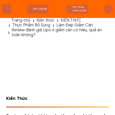
Hệ thống
0971.338.585
WHEYSHOP
Trang chủ
Kiến thức
KIẾN THỨC
Thực Phẩm Bổ Sung
Làm Đẹp Giảm Cân
TRANG CHỦ
Review đánh giá Lipo 6 giảm cân có hiệu, quả an
FLASH SALE
toàn không?
THANH LÝ
DANH MỤC SẢN PHẨM
THƯƠNG HIỆU
KIẾN THỨC TẬP LUYỆN
HỆ THỐNG CỬA HÀNG
Kiến Thức