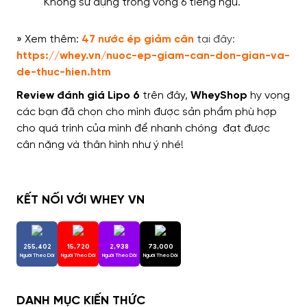
Không sử dụng trong vòng 6 tiếng ngủ.
» Xem thêm:
47
nước ép giảm cân
tại đây:
https://whey.vn/nuoc-ep-giam-can-don-gian-va-
de-thuc-hien.htm
Review đánh giá Lipo 6
trên đây,
WheyShop
hy vọng
các bạn đã chọn cho mình được sản phẩm phù hợp
cho quá trình của mình để nhanh chóng đạt được
cân nặng và thân hình như ý nhé!
KẾT NỐI VỚI WHEY VN
255,402
15,720
2,938
73,000
Người Theo Dõi
Người Theo Dõi
Người Theo Dõi
Người Theo Dõi
DANH MỤC KIẾN THỨC