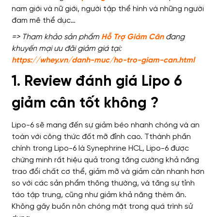
nam giới và nữ giới, người tập thể hình và những người
đam mê thể dục…
=> Tham khảo sản phẩm
Hỗ Trợ Giảm Cân
đang
khuyến mại ưu đãi giảm giá tại:
https://whey.vn/danh-muc/ho-tro-giam-can.html
1. Review đánh giá Lipo 6
giảm cân tốt không ?
Lipo-6 sẽ mang đến sự giảm béo nhanh chóng và an
toàn với công thức đốt mỡ đỉnh cao. Tthành phần
chính trong Lipo-6 là Synephrine HCL, Lipo-6 được
chứng minh rất hiệu quả trong tăng cường khả năng
trao đổi chất cơ thể, giảm mỡ và giảm cân nhanh hơn
so với các sản phẩm thông thường, và tăng sự tỉnh
táo tập trung, cũng như giảm khả năng thèm ăn.
Không gây buồn nôn chóng mặt trong quá trình sử