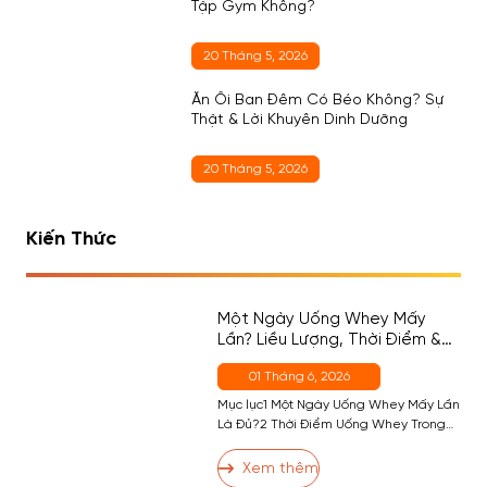
Tập Gym Không?
20 Tháng 5, 2026
Ăn Ổi Ban Đêm Có Béo Không? Sự
Thật & Lời Khuyên Dinh Dưỡng
20 Tháng 5, 2026
Kiến Thức
Một Ngày Uống Whey Mấy
Lần? Liều Lượng, Thời Điểm &
Cách Chọn Đúng Cho Người
01 Tháng 6, 2026
Mới
Mục lục1 Một Ngày Uống Whey Mấy Lần
Là Đủ?2 Thời Điểm Uống Whey Trong
Ngày — Đâu Là Quan Trọng Nhất?2.1
Thời Điểm 1 (Quan Trọng Nhất) — Sau
Xem thêm
Tập2.2 Thời Điểm 2 — Buổi Sáng (Nếu