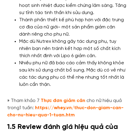
hoạt sinh nhiệt được kiểm chứng lâm sàng. Tăng
sự tỉnh táo tinh thần khi sửu dụng.
Thành phần thiết kế phù hợp hơn với đặc trưng
cơ địa của nữ giới-
một sản phẩm giảm cân
dành riêng cho phụ nữ.
Mặc dù Nutrex không gây tác dụng phụ, tuy
nhiên bạn nên tránh kết hợp một số chất kích
thích nhất định với Lipo 6 giảm cân.
Nhiều phụ nữ đã báo cáo cảm thấy không khỏe
sau khi sử dụng chất bổ sung. Mặc dù có vẻ như
các tác dụng phụ có thể nhẹ nhưng tốt nhất là
luôn cẩn thận.
»
Tham khảo 7
Thực đơn giảm cân
cho nữ hiệu quả
trong1 tuần:
https://whey.vn/thuc-don-giam-can-
cho-nu-hieu-qua-1-tuan.htm
1.5 Review đánh giá hiệu quả của