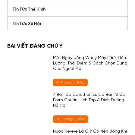
Tin Tức Thể Hình
Tin Tức Xã Hội
BÀI VIẾT ĐÁNG CHÚ Ý
Một Ngày Uống Whey Mấy Lần? Liều
Lượng, Thời Điểm & Cách Chọn Đúng
Cho Người Mới
01 Tháng 6, 2026
7 Bài Tập Calisthenics Cơ Bản Nhất:
Form Chuẩn, Lịch Tập & Dinh Dưỡng
Hỗ Trợ
30 Tháng 5, 2026
Nước Revive Là Gì? Có Nên Uống Khi