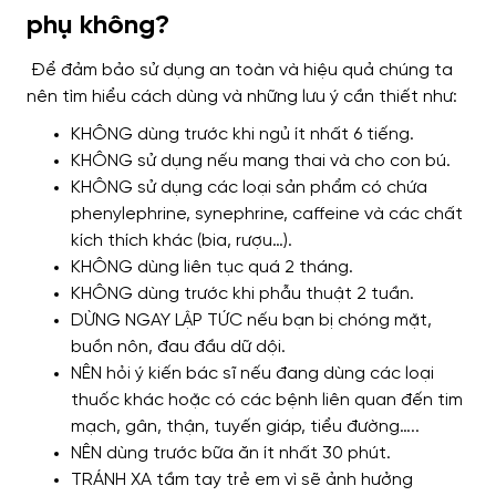
phụ không?
Để đảm bảo sử dụng an toàn và hiệu quả chúng ta
nên tìm hiểu cách dùng và những lưu ý cần thiết như:
KHÔNG dùng trước khi ngủ ít nhất 6 tiếng.
KHÔNG sử dụng nếu mang thai và cho con bú.
KHÔNG sử dụng các loại sản phẩm có chứa
phenylephrine, synephrine, caffeine và các chất
kích thích khác (bia, rượu…).
KHÔNG dùng liên tục quá 2 tháng.
KHÔNG dùng trước khi phẫu thuật 2 tuần.
DỪNG NGAY LẬP TỨC nếu bạn bị chóng mặt,
buồn nôn, đau đầu dữ dội.
NÊN hỏi ý kiến bác sĩ nếu đang dùng các loại
thuốc khác hoặc có các bệnh liên quan đến tim
mạch, gân, thận, tuyến giáp, tiểu đường…..
NÊN dùng trước bữa ăn ít nhất 30 phút.
TRÁNH XA tầm tay trẻ em vì sẽ ảnh hưởng