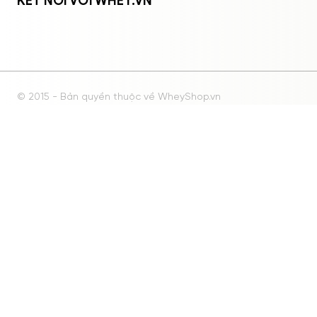
KẾT NỐI VỚI WHEY.VN
© 2015 - Bản quyền thuộc về WheyShop.vn