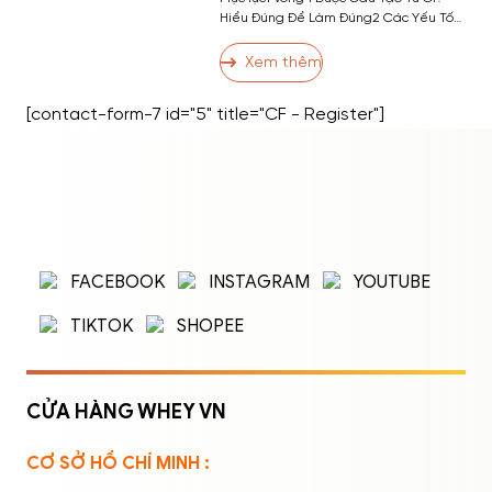
Hiểu Đúng Để Làm Đúng2 Các Yếu Tố
Ảnh Hưởng Đến Kích Thước Vòng 13 13
Cách Tăng Vòng 1 Hiệu Quả3.1 Nhóm 1:
Xem thêm
Bài Tập Phát Triển Cơ Ngực3.2 Nhóm 2:
Dinh Dưỡng Hỗ Trợ Tăng Vòng 13.3
[contact-form-7 id="5" title="CF - Register"]
Nhóm 3: Thói Quen và Kỹ Thuật […]
ĐĂNG NHẬP
ĐĂNG KÝ
Nhập tên đăng nhập/email và mật khẩu để
FACEBOOK
INSTAGRAM
YOUTUBE
đăng nhập.
TIKTOK
SHOPEE
CỬA HÀNG WHEY VN
CƠ SỞ HỒ CHÍ MINH :
Ghi nhớ mật khẩu
Quên mật khẩu?