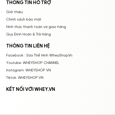
THÔNG TIN HỖ TRỢ
Rất tệ
Tệ
Bình thường
Tốt
Rất tốt
Giới thiệu
Chính sách bảo mật
Hình thức thanh toán và giao hàng
Quy Định Hoàn & Trả Hàng
THÔNG TIN LIÊN HỆ
Facebook : Sữa Thể Hình WheyShop.Vn
Youtube: WHEYSHOP CHANNEL
Instagram: WHEYSHOP VN
Tiktok: WHEYSHOP VN
KẾT NỐI VỚI WHEY.VN