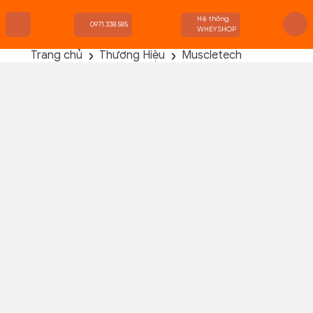
Hệ thống
0971.338.585
WHEYSHOP
Trang chủ
Thương Hiệu
Muscletech
TRANG CHỦ
FLASH SALE
THANH LÝ
DANH MỤC SẢN PHẨM
THƯƠNG HIỆU
KIẾN THỨC TẬP LUYỆN
HỆ THỐNG CỬA HÀNG
Platinum Creatine 80 Servings
Chưa có đánh giá nào!
Đã bán :
0