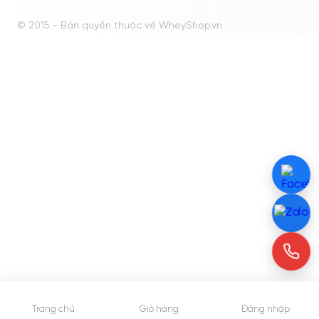
© 2015 - Bản quyền thuộc về WheyShop.vn
Trang chủ
Giỏ hàng
Đăng nhập