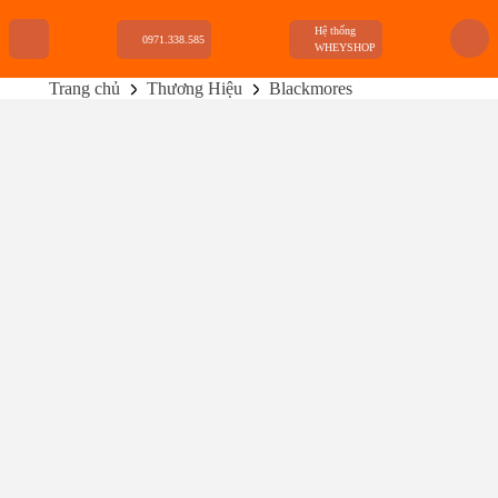
Hệ thống
0971.338.585
WHEYSHOP
Trang chủ
Thương Hiệu
Blackmores
TRANG CHỦ
FLASH SALE
THANH LÝ
DANH MỤC SẢN PHẨM
THƯƠNG HIỆU
KIẾN THỨC TẬP LUYỆN
HỆ THỐNG CỬA HÀNG
Viên Uống Bổ Não Blackmores Ginkgoforte 40
Viên