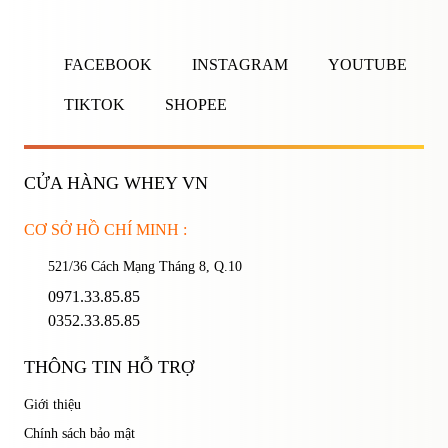
Nhập tên đăng nhập/email và mật khẩu để đăng nhập.
FACEBOOK
INSTAGRAM
YOUTUBE
TIKTOK
SHOPEE
CỬA HÀNG WHEY VN
Ghi nhớ mật khẩu
Quên mật khẩu?
CƠ SỞ HỒ CHÍ MINH :
521/36 Cách Mạng Tháng 8, Q.10
ĐĂNG NHẬP
0971.33.85.85
0352.33.85.85
Bạn thấy sản phẩm này như thế nào?
THÔNG TIN HỖ TRỢ
Rất tệ
Tệ
Bình thường
Tốt
Rất tốt
Giới thiệu
Chính sách bảo mật