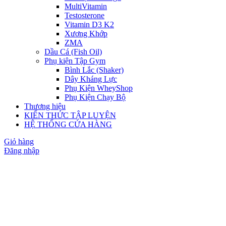
MultiVitamin
Testosterone
Vitamin D3 K2
Xương Khớp
ZMA
Dầu Cá (Fish Oil)
Phụ kiện Tập Gym
Bình Lắc (Shaker)
Dây Kháng Lực
Phụ Kiện WheyShop
Phụ Kiện Chạy Bộ
Thương hiệu
KIẾN THỨC TẬP LUYỆN
HỆ THỐNG CỬA HÀNG
Giỏ hàng
Đăng nhập