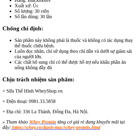
Hãng: Blackmores
Xuất xứ: Úc
Số lượng: 30 viên
Số lần dùng: 30 lần
Chống chỉ định:
Sản phẩm này không phải là thuốc và không có tác dụng thay
thế thuốc chữa bệnh.
Luôn đọc nhãn, chỉ sử dụng theo chỉ dẫn và dưới sự giám sát
của người lớn.
Các chất bổ sung chỉ có thể được hỗ trợ nếu khẩu phần ăn
uống không đầy đủ
Chịu trách nhiệm sản phẩm:
+ Sữa Thể Hình WheyShop.vn
+ Điện thoại: 0981.33.5858
+ Địa chỉ: 336 La Thành, Đống Đa, Hà Nội.
» Tham khảo
Whey Protein
tăng cơ giá rẻ đang khuyến mãi tại
đây
:
https://whey.vn/danh-muc/whey-protein.html