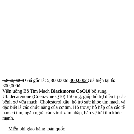
5,860,000
đ
Giá gốc là: 5,860,000đ.
300,000
đ
Giá hiện tại là:
300,000đ.
Viên uống Bổ Tim Mạch
Blackmores CoQ10
bổ sung
Ubidecarenone (Coenzyme Q10) 150 mg, giúp hỗ trợ điều trị các
bệnh xơ vữa mạch, Cholesterol xấu, hỗ trợ sức khỏe tim mạch và
đặc biệt là các chức năng của cơ tim. Hỗ trợ sự hô hấp của các tế
bào cơ tim, ngăn ngừa các virut xâm nhập, bảo vệ trái tim khỏe
mạnh.
Miễn phí giao hàng toàn quốc