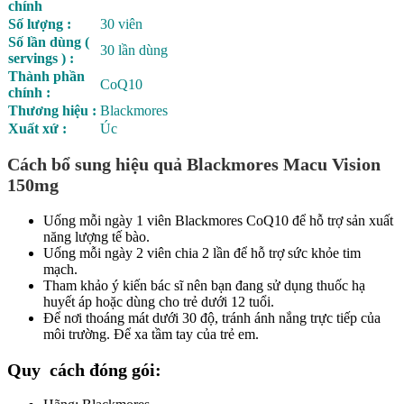
chính
Số lượng :
30 viên
Số lần dùng (
30 lần dùng
servings ) :
Thành phần
CoQ10
chính :
Thương hiệu :
Blackmores
Xuất xứ :
Úc
Cách bổ sung hiệu quả Blackmores Macu Vision
150mg
Uống mỗi ngày 1 viên Blackmores CoQ10 để hỗ trợ sản xuất
năng lượng tế bào.
Uống mỗi ngày 2 viên chia 2 lần để hỗ trợ sức khỏe tim
mạch.
Tham khảo ý kiến bác sĩ nên bạn đang sử dụng thuốc hạ
huyết áp hoặc dùng cho trẻ dưới 12 tuổi.
Để nơi thoáng mát dưới 30 độ, tránh ánh nắng trực tiếp của
môi trường. Để xa tầm tay của trẻ em.
Quy cách đóng gói: