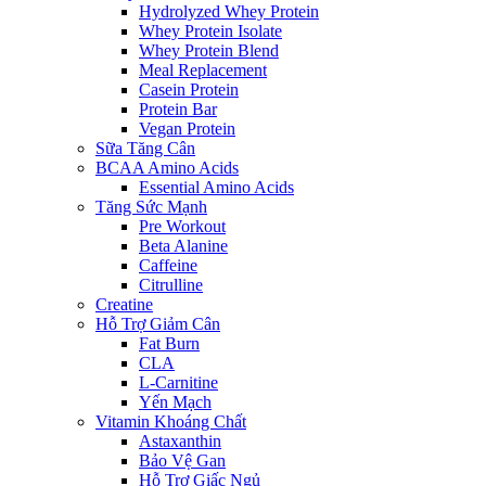
Hydrolyzed Whey Protein
Whey Protein Isolate
Whey Protein Blend
Meal Replacement
Casein Protein
Protein Bar
Vegan Protein
Sữa Tăng Cân
BCAA Amino Acids
Essential Amino Acids
Tăng Sức Mạnh
Pre Workout
Beta Alanine
Caffeine
Citrulline
Creatine
Hỗ Trợ Giảm Cân
Fat Burn
CLA
L-Carnitine
Yến Mạch
Vitamin Khoáng Chất
Astaxanthin
Bảo Vệ Gan
Hỗ Trợ Giấc Ngủ