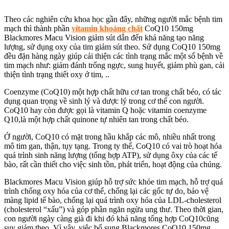
Theo các nghiên cứu khoa học gần đây, những người mắc bệnh tim
mạch thì thành phần
vitamin khoáng chất
CoQ10 150mg
Blackmores Macu Vision giảm sút dẫn đến khả năng tạo năng
lượng, sử dụng oxy của tim giảm sút theo. Sử dụng CoQ10 150mg
đều đặn hàng ngày giúp cải thiện các tình trạng mắc một số bệnh về
tim mạch như: giảm đánh trống ngực, sung huyết, giảm phù gan, cải
thiện tình trạng thiết oxy ở tim, ..
Coenzyme (CoQ10) một hợp chất hữu cơ tan trong chất béo, có tác
dụng quan trọng về sinh lý và dược lý trong cơ thể con người.
CoQ10 hay còn được gọi là vitamin Q hoặc vitamin coenzyme
Q10,là một hợp chất quinone tự nhiên tan trong chất béo.
Ở người, CoQ10 có mặt trong hầu khắp các mô, nhiều nhất trong
mô tim gan, thận, tụy tạng. Trong ty thể, CoQ10 có vai trò hoạt hóa
quá trình sinh năng lượng (tổng hợp ATP), sử dụng ôxy của các tế
bào, rất cần thiết cho việc sinh tồn, phát triển, hoạt động của chúng.
Blackmores Macu Vision giúp hỗ trợ sức khỏe tim mạch, hỗ trợ quá
trình chống oxy hóa của cơ thể, chống lại các gốc tự do, bảo vệ
màng lipid tế bào, chống lại quá trình oxy hóa của LDL-cholesterol
(cholesterol “xấu”) và góp phần ngăn ngừa ung thư. Theo thời gian,
con người ngày càng già đi khi đó khả năng tổng hợp CoQ10cũng
suy giảm theo. Vì vậy, việc bổ sung Blackmores CoQ10 150mg