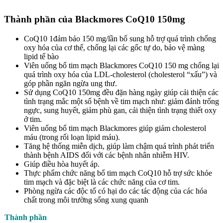
Thành phần của Blackmores CoQ10 150mg
CoQ10 1đảm bảo 150 mg/lần bổ sung hỗ trợ quá trình chống
oxy hóa của cơ thể, chống lại các gốc tự do, bảo vệ màng
lipid tế bào
Viên uống bổ tim mạch Blackmores CoQ10 150 mg chống lại
quá trình oxy hóa của LDL-cholesterol (cholesterol “xấu”) và
góp phần ngăn ngừa ung thư.
Sử dụng CoQ10 150mg đều đặn hàng ngày giúp cải thiện các
tình trạng mắc một số bệnh về tim mạch như: giảm đánh trống
ngực, sung huyết, giảm phù gan, cải thiện tình trạng thiết oxy
ở tim.
Viên uống bổ tim mạch Blackmores giúp giảm cholesterol
máu (trong rối loạn lipid máu).
Tăng hệ thống miễn dịch, giúp làm chậm quá trình phát triển
thành bệnh AIDS đối với các bệnh nhân nhiễm HIV.
Giúp điều hòa huyết áp.
Thực phẩm chức năng bổ tim mạch CoQ10 hỗ trợ sức khỏe
tim mạch và đặc biệt là các chức năng của cơ tim.
Phòng ngừa các độc tố có hại do các tác động của các hóa
chất trong môi trường sống xung quanh
Thành phần