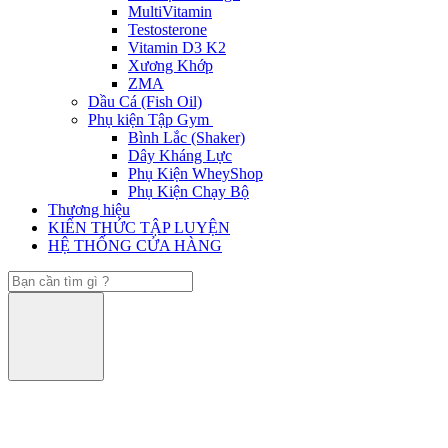
MultiVitamin
Testosterone
Vitamin D3 K2
Xương Khớp
ZMA
Dầu Cá (Fish Oil)
Phụ kiện Tập Gym
Bình Lắc (Shaker)
Dây Kháng Lực
Phụ Kiện WheyShop
Phụ Kiện Chạy Bộ
Thương hiệu
KIẾN THỨC TẬP LUYỆN
HỆ THỐNG CỬA HÀNG