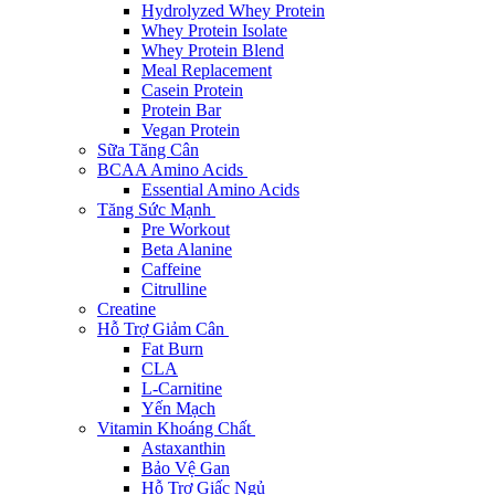
Hydrolyzed Whey Protein
Whey Protein Isolate
Whey Protein Blend
Meal Replacement
Casein Protein
Protein Bar
Vegan Protein
Sữa Tăng Cân
BCAA Amino Acids
Essential Amino Acids
Tăng Sức Mạnh
Pre Workout
Beta Alanine
Caffeine
Citrulline
Creatine
Hỗ Trợ Giảm Cân
Fat Burn
CLA
L-Carnitine
Yến Mạch
Vitamin Khoáng Chất
Astaxanthin
Bảo Vệ Gan
Hỗ Trợ Giấc Ngủ