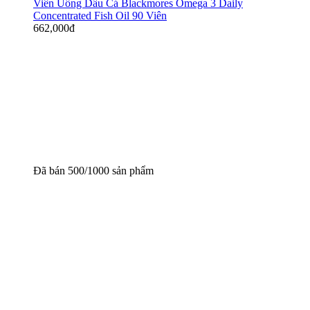
Viên Uống Dầu Cá Blackmores Omega 3 Daily
Concentrated Fish Oil 90 Viên
662,000
đ
Đã bán 500/1000 sản phẩm