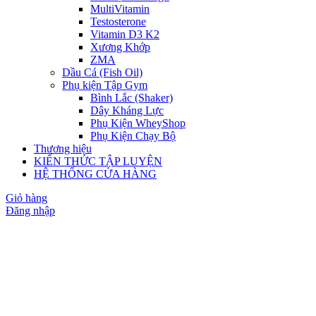
MultiVitamin
Testosterone
Vitamin D3 K2
Xương Khớp
ZMA
Dầu Cá (Fish Oil)
Phụ kiện Tập Gym
Bình Lắc (Shaker)
Dây Kháng Lực
Phụ Kiện WheyShop
Phụ Kiện Chạy Bộ
Thương hiệu
KIẾN THỨC TẬP LUYỆN
HỆ THỐNG CỬA HÀNG
Giỏ hàng
Đăng nhập