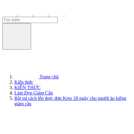
Trang chủ
Kiến thức
KIẾN THỨC
Làm Đẹp Giảm Cân
Bật mí cách lên thực đơn Keto 28 ngày cho người ăn kiêng
giảm cân