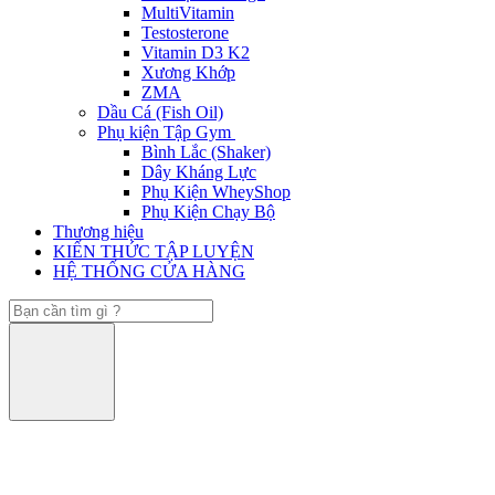
MultiVitamin
Testosterone
Vitamin D3 K2
Xương Khớp
ZMA
Dầu Cá (Fish Oil)
Phụ kiện Tập Gym
Bình Lắc (Shaker)
Dây Kháng Lực
Phụ Kiện WheyShop
Phụ Kiện Chạy Bộ
Thương hiệu
KIẾN THỨC TẬP LUYỆN
HỆ THỐNG CỬA HÀNG