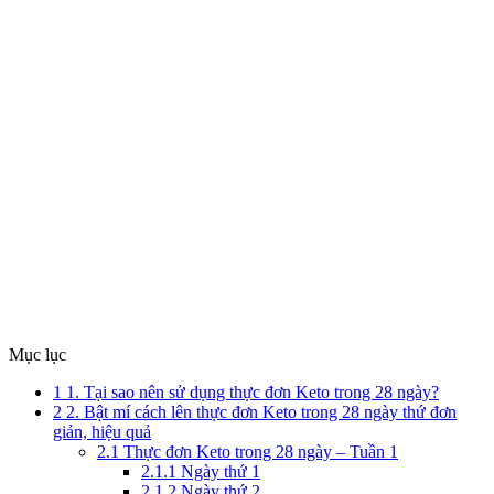
Mục lục
1
1. Tại sao nên sử dụng thực đơn Keto trong 28 ngày?
2
2. Bật mí cách lên thực đơn Keto trong 28 ngày thứ đơn
giản, hiệu quả
2.1
Thực đơn Keto trong 28 ngày – Tuần 1
2.1.1
Ngày thứ 1
2.1.2
Ngày thứ 2