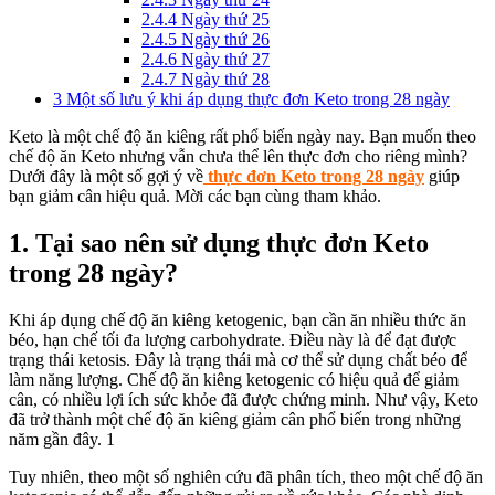
2.4.4
Ngày thứ 25
2.4.5
Ngày thứ 26
2.4.6
Ngày thứ 27
2.4.7
Ngày thứ 28
3
Một số lưu ý khi áp dụng thực đơn Keto trong 28 ngày
Keto là một chế độ ăn kiêng rất phổ biến ngày nay. Bạn muốn theo
chế độ ăn Keto nhưng vẫn chưa thể lên thực đơn cho riêng mình?
Dưới đây là một số gợi ý về
thực đơn Keto trong 28 ngày
giúp
bạn giảm cân hiệu quả. Mời các bạn cùng tham khảo.
1. Tại sao nên sử dụng thực đơn Keto
trong 28 ngày?
Khi áp dụng chế độ ăn kiêng ketogenic, bạn cần ăn nhiều thức ăn
béo, hạn chế tối đa lượng carbohydrate. Điều này là để đạt được
trạng thái ketosis. Đây là trạng thái mà cơ thể sử dụng chất béo để
làm năng lượng. Chế độ ăn kiêng ketogenic có hiệu quả để giảm
cân, có nhiều lợi ích sức khỏe đã được chứng minh. Như vậy, Keto
đã trở thành một chế độ ăn kiêng giảm cân phổ biến trong những
năm gần đây. 1
Tuy nhiên, theo một số nghiên cứu đã phân tích, theo một chế độ ăn