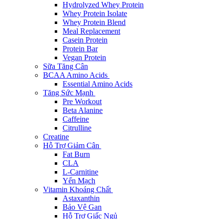
Hydrolyzed Whey Protein
Whey Protein Isolate
Whey Protein Blend
Meal Replacement
Casein Protein
Protein Bar
Vegan Protein
Sữa Tăng Cân
BCAA Amino Acids
Essential Amino Acids
Tăng Sức Mạnh
Pre Workout
Beta Alanine
Caffeine
Citrulline
Creatine
Hỗ Trợ Giảm Cân
Fat Burn
CLA
L-Carnitine
Yến Mạch
Vitamin Khoáng Chất
Astaxanthin
Bảo Vệ Gan
Hỗ Trợ Giấc Ngủ