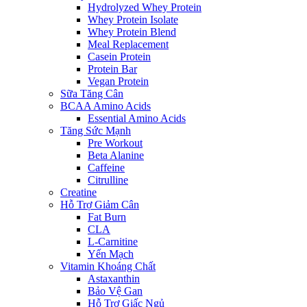
Hydrolyzed Whey Protein
Whey Protein Isolate
Whey Protein Blend
Meal Replacement
Casein Protein
Protein Bar
Vegan Protein
Sữa Tăng Cân
BCAA Amino Acids
Essential Amino Acids
Tăng Sức Mạnh
Pre Workout
Beta Alanine
Caffeine
Citrulline
Creatine
Hỗ Trợ Giảm Cân
Fat Burn
CLA
L-Carnitine
Yến Mạch
Vitamin Khoáng Chất
Astaxanthin
Bảo Vệ Gan
Hỗ Trợ Giấc Ngủ