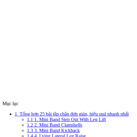
Mục lục
1
Tổng hợp 25 bài tập chân đơn giản, hiệu quả nhanh nhất
1.1
1. Mini Band Step Out With Leg Lift
1.2
2. Mini Band Clamshells
1.3
3. Mini Band Kickback
1.4
4. Lying Lateral Leg Raise