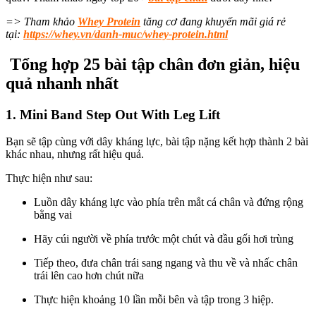
=> Tham khảo
Whey Protein
tăng cơ đang khuyến mãi giá rẻ
tại:
https://whey.vn/danh-muc/whey-protein.html
Tổng hợp
25 bài tập chân đơn giản, hiệu
quả nhanh nhất
1. Mini Band Step Out With Leg Lift
Bạn sẽ tập cùng
với dây kháng lực,
bài tập nặng
kết hợp thành 2 bài
khác nhau,
nhưng rất hiệu quả
.
Thực hiện như sau:
Luồn dây kháng lực vào phía trên mắt cá chân và đứng rộng
bằng vai
Hãy cúi người về phía trước một chút và đầu gối hơi trùng
Tiếp theo, đưa chân trái sang ngang và thu về và nhấc chân
trái lên cao hơn chút nữa
Thực hiện khoảng 10 lần mỗi bên và tập trong 3 hiệp.