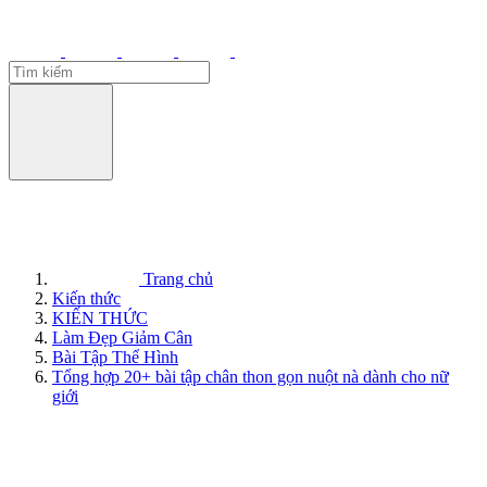
Trang chủ
Kiến thức
KIẾN THỨC
Làm Đẹp Giảm Cân
Bài Tập Thể Hình
Tổng hợp 20+ bài tập chân thon gọn nuột nà dành cho nữ
giới