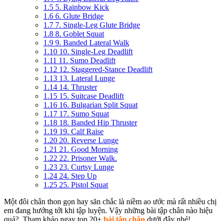
1.5
5. Rainbow Kick
1.6
6. Glute Bridge
1.7
7. Single-Leg Glute Bridge
1.8
8. Goblet Squat
1.9
9. Banded Lateral Walk
1.10
10. Single-Leg Deadlift
1.11
11. Sumo Deadlift
1.12
12. Staggered-Stance Deadlift
1.13
13. Lateral Lunge
1.14
14. Thruster
1.15
15. Suitcase Deadlift
1.16
16. Bulgarian Split Squat
1.17
17. Sumo Squat
1.18
18. Banded Hip Thruster
1.19
19. Calf Raise
1.20
20. Reverse Lunge
1.21
21. Good Morning
1.22
22. Prisoner Walk.
1.23
23. Curtsy Lunge
1.24
24. Step Up
1.25
25. Pistol Squat
Một đôi chân
thon gọn hay săn chắc
là
niềm ao ước
mà rất nhiều chị
em đang hướng tới khi tập luyện
. Vậy
những bài tập chân nào hiệu
quả?
. Tham khảo ngay top 20+
bài tập chân
dưới đây nhé!