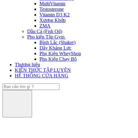
MultiVitamin
Testosterone
Vitamin D3 K2
Xương Khớp
ZMA
Dầu Cá (Fish Oil)
Phụ kiện Tập Gym
Bình Lắc (Shaker)
Dây Kháng Lực
Phụ Kiện WheyShop
Phụ Kiện Chạy Bộ
Thương hiệu
KIẾN THỨC TẬP LUYỆN
HỆ THỐNG CỬA HÀNG