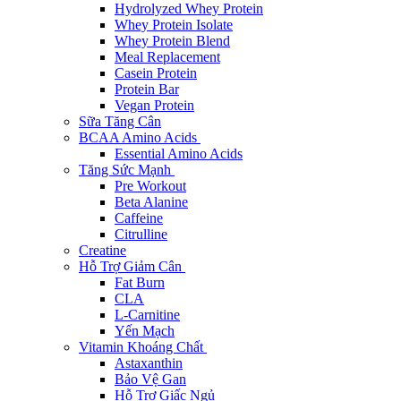
Hydrolyzed Whey Protein
Whey Protein Isolate
Whey Protein Blend
Meal Replacement
Casein Protein
Protein Bar
Vegan Protein
Sữa Tăng Cân
BCAA Amino Acids
Essential Amino Acids
Tăng Sức Mạnh
Pre Workout
Beta Alanine
Caffeine
Citrulline
Creatine
Hỗ Trợ Giảm Cân
Fat Burn
CLA
L-Carnitine
Yến Mạch
Vitamin Khoáng Chất
Astaxanthin
Bảo Vệ Gan
Hỗ Trợ Giấc Ngủ