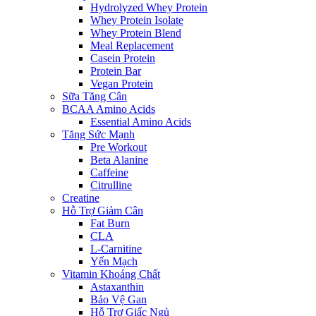
Hydrolyzed Whey Protein
Whey Protein Isolate
Whey Protein Blend
Meal Replacement
Casein Protein
Protein Bar
Vegan Protein
Sữa Tăng Cân
BCAA Amino Acids
Essential Amino Acids
Tăng Sức Mạnh
Pre Workout
Beta Alanine
Caffeine
Citrulline
Creatine
Hỗ Trợ Giảm Cân
Fat Burn
CLA
L-Carnitine
Yến Mạch
Vitamin Khoáng Chất
Astaxanthin
Bảo Vệ Gan
Hỗ Trợ Giấc Ngủ