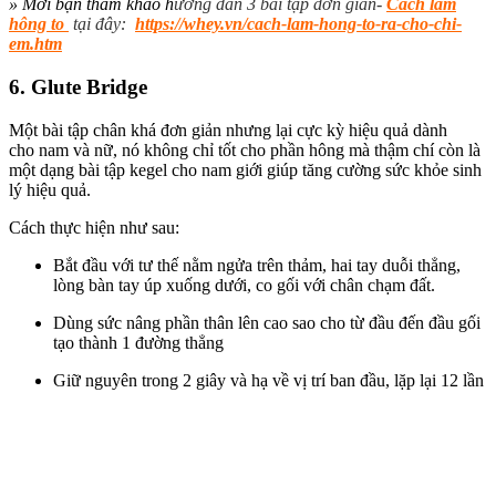
» Mời bạn tham khảo h
ướng dẫn 3 bài tập đơn giản-
Cách làm
hông to
tại đây:
https://whey.vn/cach-lam-hong-to-ra-cho-chi-
em.htm
6. Glute Bridge
Một bài tập chân khá đơn giản
nhưng lại cực kỳ hiệu quả dành
cho
nam và nữ,
nó không chỉ tốt cho
phần hông mà
thậm chí còn là
một dạng bài tập kegel cho
nam giới giúp tăng cường sức khỏe sinh
lý hiệu quả.
Cách thực hiện như sau:
Bắt đầu với tư thế nằm ngửa trên thảm, hai tay duỗi thẳng,
lòng bàn tay úp xuống dưới, co gối với chân chạm đất.
Dùng sức nâng phần thân lên cao sao cho từ đầu đến đầu gối
tạo thành 1 đường thẳng
Giữ nguyên trong 2 giây và hạ về vị trí ban đầu, lặp lại 12 lần