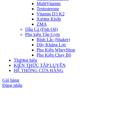
MultiVitamin
Testosterone
Vitamin D3 K2
Xương Khớp
ZMA
Dầu Cá (Fish Oil)
Phụ kiện Tập Gym
Bình Lắc (Shaker)
Dây Kháng Lực
Phụ Kiện WheyShop
Phụ Kiện Chạy Bộ
Thương hiệu
KIẾN THỨC TẬP LUYỆN
HỆ THỐNG CỬA HÀNG
Giỏ hàng
Đăng nhập