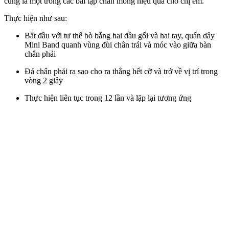
cũng là một trong các bài tập
chân mông hiệu quả cho chị em.
Thực hiện như sau:
Bắt đầu với tư thế bò bằng hai đầu gối và hai tay, quấn dây
Mini Band quanh vùng đùi chân trái và móc vào giữa bàn
chân phải
Đá chân phải ra sao cho ra thẳng hết cỡ và trở về vị trí trong
vòng 2 giây
Thực hiện liên tục trong 12 lần và lặp lại tương ứng