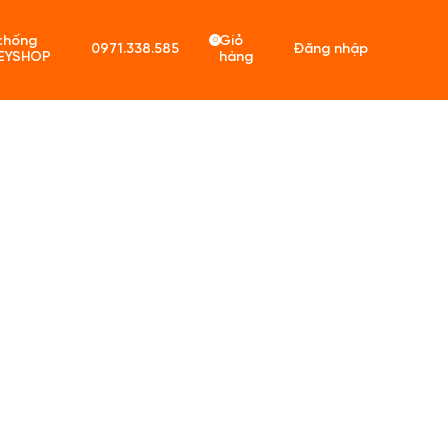
thống
Giỏ
0
0971.338.585
Đăng nhập
EYSHOP
hàng
ó sản phẩm trong giỏ hàng.