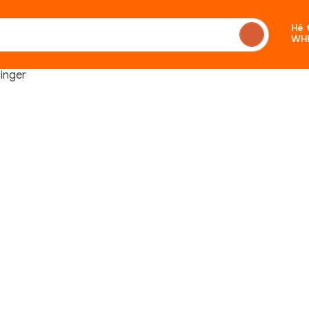
Hệ 
WH
inger
Chưa c