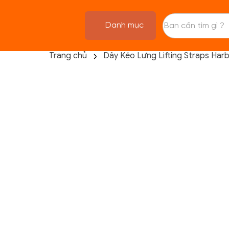
Danh mục
Trang chủ
Dây Kéo Lưng Lifting Straps Harb
TRANG CHỦ
FLASH SALE
THANH LÝ
DANH MỤC SẢN PHẨM
THƯƠNG HIỆU
KIẾN THỨC TẬP LUYỆN
HỆ THỐNG CỬA HÀNG