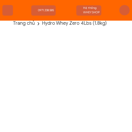
Hệ thống
0971.338.585
WHEYSHOP
Trang chủ
Hydro Whey Zero 4Lbs (1.8kg)
TRANG CHỦ
FLASH SALE
THANH LÝ
DANH MỤC SẢN PHẨM
THƯƠNG HIỆU
KIẾN THỨC TẬP LUYỆN
HỆ THỐNG CỬA HÀNG
Danh Mục