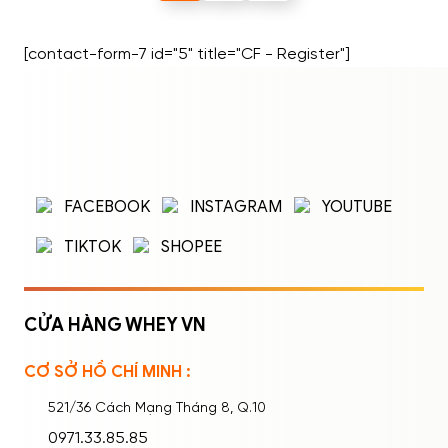
[contact-form-7 id="5" title="CF - Register"]
ĐĂNG NHẬP
ĐĂNG KÝ
Nhập tên đăng nhập/email và mật khẩu để
FACEBOOK
INSTAGRAM
YOUTUBE
đăng nhập.
TIKTOK
SHOPEE
CỬA HÀNG WHEY VN
CƠ SỞ HỒ CHÍ MINH :
Ghi nhớ mật khẩu
Quên mật khẩu?
521/36 Cách Mạng Tháng 8, Q.10
ĐĂNG NHẬP
0971.33.85.85