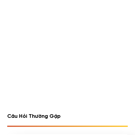
Lipo 6 Black Hers Ultra
Rule 1 Whey Blend 5lbs
Concentrate 60 viên
(2.23kg)
490,000
đ
Đã bán 540/1752 sản
Đã bán 516/1075 sản
phẩm
phẩm
1
2
3
4
…
7
8
9
Câu Hỏi Thường Gặp