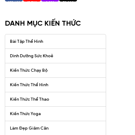
255,402
15,720
2,938
73,000
Người Theo Dõi
Người Theo Dõi
Người Theo Dõi
Người Theo Dõi
DANH MỤC KIẾN THỨC
Bài Tập Thể Hình
Dinh Dưỡng Sức Khoẻ
Kiến Thức Chạy Bộ
Kiến Thức Thể Hình
Kiến Thức Thể Thao
Kiến Thức Yoga
Làm Đẹp Giảm Cân