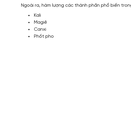
Ngoài ra, hàm lượng các thành phần phổ biến tro
Kali
Magiê
Canxi
Phốt pho