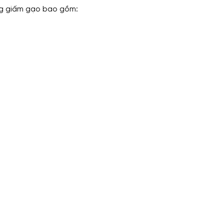
ng giấm gạo bao gồm: