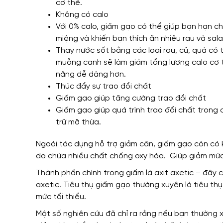
cơ thể.
Không có calo
Với 0% calo, giấm gạo có thể giúp bạn hạn c
miệng và khiến bạn thích ăn nhiều rau và sal
Thay nước sốt bằng các loại rau, củ, quả có 
muỗng canh sẽ làm giảm tổng lượng calo cơ t
nặng dễ dàng hơn.
Thúc đẩy sự trao đổi chất
Giấm gạo giúp tăng cường trao đổi chất
Giấm gạo giúp quá trình trao đổi chất trong 
trữ mỡ thừa.
Ngoài tác dụng hỗ trợ giảm cân, giấm gạo còn có kh
do chứa nhiều chất chống oxy hóa.
Giúp giảm mức
Thành phần chính trong giấm là axit axetic – đây 
axetic. Tiêu thụ giấm gạo thường xuyên là tiêu thụ 
mức tối thiểu.
Một số nghiên cứu đã chỉ ra rằng nếu bạn thường 