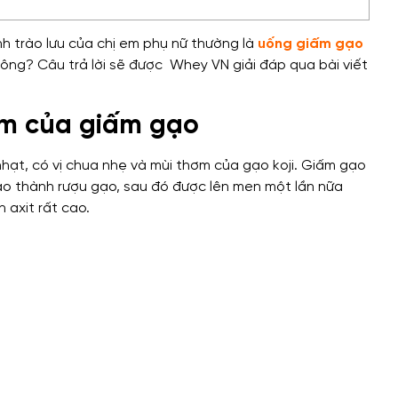
h trào lưu của chị em phụ nữ thường là
uống giấm gạo
ông? Câu trả lời sẽ được Whey VN giải đáp qua bài viết
ểm của giấm gạo
ạt, có vị chua nhẹ và mùi thơm của gạo koji.
Giấm gạo
o thành rượu gạo, sau đó được lên men một lần nữa
 axit rất cao.