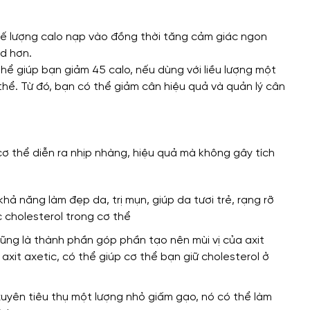
hế lượng calo nạp vào đồng thời tăng cảm giác ngon
ad hơn.
thể giúp bạn giảm 45 calo, nếu dùng với liều lượng một
hể. Từ đó, bạn có thể giảm cân hiệu quả và quản lý cân
cơ thể diễn ra nhịp nhàng, hiệu quả mà không gây tích
ả năng làm đẹp da, trị mụn, giúp da tươi trẻ, rạng rỡ
 cholesterol trong cơ thể
cũng là thành phần góp phần tạo nên mùi vị của axit
axit axetic, có thể giúp cơ thể bạn giữ cholesterol ở
xuyên tiêu thụ một lượng nhỏ giấm gạo, nó có thể làm