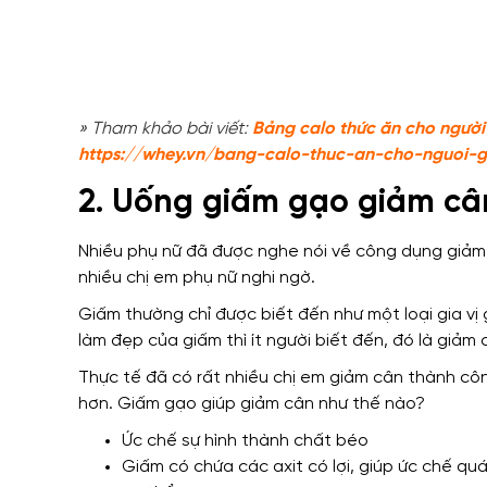
» Tham khảo bài viết:
Bảng calo thức ăn cho ngườ
https://whey.vn/bang-calo-thuc-an-cho-nguoi-
2. Uống giấm gạo giảm câ
Nhiều phụ nữ đã được nghe nói về công dụng giảm 
nhiều chị em phụ nữ nghi ngờ.
Giấm thường chỉ được biết đến như một loại gia v
làm đẹp của giấm thì ít người biết đến, đó là giảm
Thực tế đã có rất nhiều chị em giảm cân thành cô
hơn.
Giấm gạo giúp giảm cân như thế nào?
Ức chế sự hình thành chất béo
Giấm có chứa các axit có lợi, giúp ức chế qu