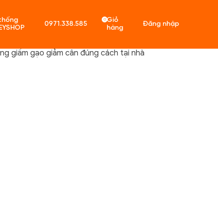
thống
Giỏ
0
0971.338.585
Đăng nhập
EYSHOP
hàng
ng giấm gạo giảm cân đúng cách tại nhà
ó sản phẩm trong giỏ hàng.