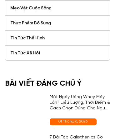
Mẹo Vặt Cuộc Sống
Thực Phẩm Bổ Sung
Tin Tức Thể Hình
Tin Tức Xã Hội
BÀI VIẾT ĐÁNG CHÚ Ý
Một Ngày Uống Whey Mấy
Lần? Liều Lượng, Thời Điểm &
Cách Chọn Đúng Cho Người
Mới
01 Tháng 6, 2026
7 Bài Tập Calisthenics Cơ