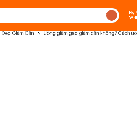
Hệ 
WH
 Đẹp Giảm Cân
Uống giấm gạo giảm cân không? Cách uố
Chưa c