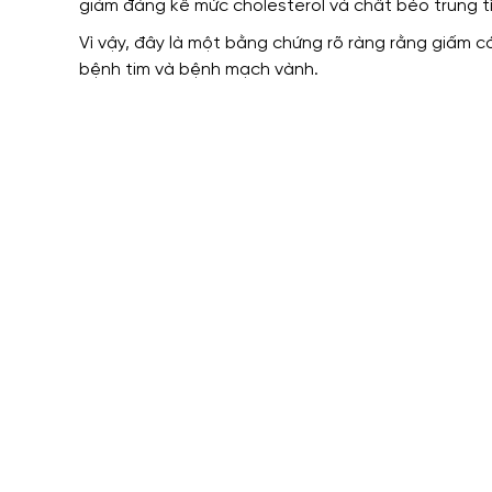
giảm đáng kể mức cholesterol và chất béo trung tí
Vì vậy, đây là một bằng chứng rõ ràng rằng giấm 
bệnh tim và bệnh mạch vành.