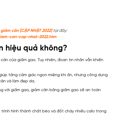
i giảm cân [CẬP NHẬT 2022]
tại đây:
giam-can-cap-nhat-2022.htm
n hiệu quả không?
cân của giấm gạo. Tuy nhiên, đoạn tin nhắn vẫn khiến
ị giúp tăng cảm giác ngon miệng khi ăn, nhưng công dụng
 cân và làm đẹp da.
ng với giấm gạo, giảm cân bằng giấm gạo sẽ an toàn
á trình hình thành chất béo và đốt cháy nhiều calo trong