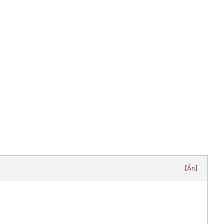
[
Ẩn
]