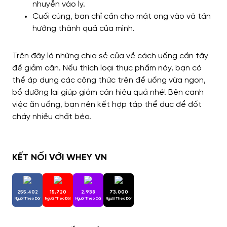
nhuyễn vào ly.
Cuối cùng, bạn chỉ cần cho mật ong vào và tận
hưởng thành quả của mình.
Trên đây là những chia sẻ của về cách uống cần tây
để giảm cân. Nếu thích loại thực phẩm này, bạn có
thể áp dụng các công thức trên để uống vừa ngon,
bổ dưỡng lại giúp giảm cân hiệu quả nhé!
Bên cạnh
việc ăn uống, bạn nên kết hợp tập thể dục để đốt
cháy nhiều chất béo.
KẾT NỐI VỚI WHEY VN
255,402
15,720
2,938
73,000
Người Theo Dõi
Người Theo Dõi
Người Theo Dõi
Người Theo Dõi