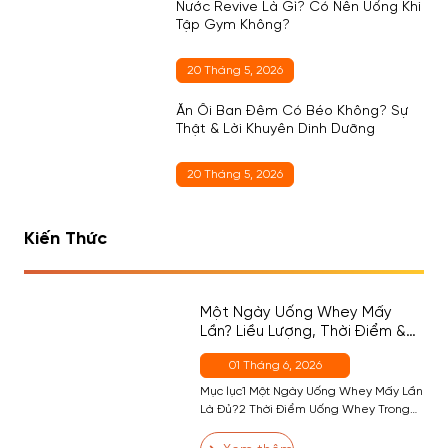
Nước Revive Là Gì? Có Nên Uống Khi
Tập Gym Không?
20 Tháng 5, 2026
Ăn Ổi Ban Đêm Có Béo Không? Sự
Thật & Lời Khuyên Dinh Dưỡng
20 Tháng 5, 2026
Kiến Thức
Một Ngày Uống Whey Mấy
Lần? Liều Lượng, Thời Điểm &
Cách Chọn Đúng Cho Người
01 Tháng 6, 2026
Mới
Mục lục1 Một Ngày Uống Whey Mấy Lần
Là Đủ?2 Thời Điểm Uống Whey Trong
Ngày — Đâu Là Quan Trọng Nhất?2.1
Thời Điểm 1 (Quan Trọng Nhất) — Sau