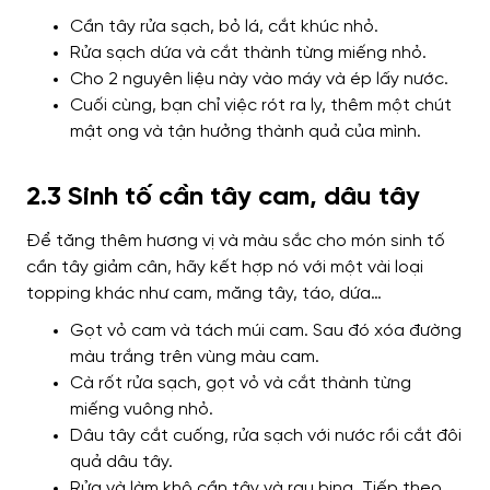
Cần tây rửa sạch, bỏ lá, cắt khúc nhỏ.
Rửa sạch dứa và cắt thành từng miếng nhỏ.
Cho 2 nguyên liệu này vào máy và ép lấy nước.
Cuối cùng, bạn chỉ việc rót ra ly, thêm một chút
mật ong và tận hưởng thành quả của mình.
2.3 Sinh tố cần tây cam, dâu tây
Để tăng thêm hương vị và màu sắc cho món sinh tố
cần tây giảm cân, hãy kết hợp nó với một vài loại
topping khác như cam, măng tây, táo, dứa…
Gọt vỏ cam và tách múi cam. Sau đó xóa đường
màu trắng trên vùng màu cam.
Cà rốt rửa sạch, gọt vỏ và cắt thành từng
miếng vuông nhỏ.
Dâu tây cắt cuống, rửa sạch với nước rồi cắt đôi
quả dâu tây.
Rửa và làm khô cần tây và rau bina. Tiếp theo,