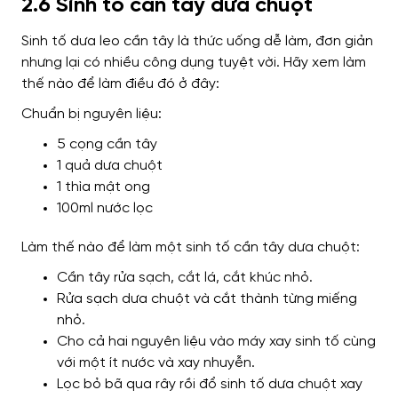
2.6 Sinh tố cần tây dưa chuột
Sinh tố dưa leo cần tây là thức uống dễ làm, đơn giản
nhưng lại có nhiều công dụng tuyệt vời. Hãy xem làm
thế nào để làm điều đó ở đây:
Chuẩn bị nguyên liệu:
5 cọng cần tây
1 quả dưa chuột
1 thìa mật ong
100ml nước lọc
Làm thế nào để làm một sinh tố cần tây dưa chuột:
Cần tây rửa sạch, cắt lá, cắt khúc nhỏ.
Rửa sạch dưa chuột và cắt thành từng miếng
nhỏ.
Cho cả hai nguyên liệu vào máy xay sinh tố cùng
với một ít nước và xay nhuyễn.
Lọc bỏ bã qua rây rồi đổ sinh tố dưa chuột xay