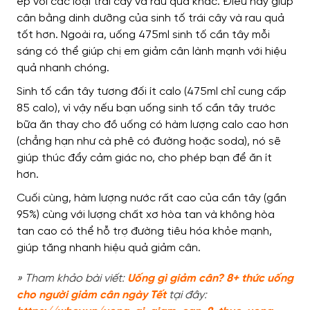
ép với các loại trái cây và rau quả khác. Điều này giúp
cân bằng dinh dưỡng của sinh tố trái cây và rau quả
tốt hơn. Ngoài ra, uống 475ml sinh tố cần tây mỗi
sáng có thể giúp chị em giảm cân lành mạnh với hiệu
quả nhanh chóng.
Sinh tố cần tây tương đối ít calo (475ml chỉ cung cấp
85 calo), vì vậy nếu bạn uống sinh tố cần tây trước
bữa ăn thay cho đồ uống có hàm lượng calo cao hơn
(chẳng hạn như cà phê có đường hoặc soda), nó sẽ
giúp thúc đẩy cảm giác no, cho phép bạn để ăn ít
hơn.
Cuối cùng, hàm lượng nước rất cao của cần tây (gần
95%) cùng với lượng chất xơ hòa tan và không hòa
tan cao có thể hỗ trợ đường tiêu hóa khỏe mạnh,
giúp tăng nhanh hiệu quả giảm cân.
» Tham khảo bài viết:
Uống gì giảm cân? 8+ thức uống
cho người giảm cân ngày Tết
tại đây: