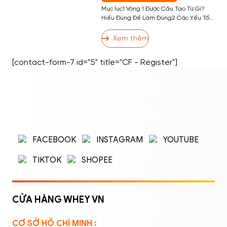
Mục lục1 Vòng 1 Được Cấu Tạo Từ Gì?
Hiểu Đúng Để Làm Đúng2 Các Yếu Tố
Ảnh Hưởng Đến Kích Thước Vòng 13 13
Cách Tăng Vòng 1 Hiệu Quả3.1 Nhóm 1:
Xem thêm
Bài Tập Phát Triển Cơ Ngực3.2 Nhóm 2:
Dinh Dưỡng Hỗ Trợ Tăng Vòng 13.3
[contact-form-7 id="5" title="CF - Register"]
Nhóm 3: Thói Quen và Kỹ Thuật […]
ĐĂNG NHẬP
ĐĂNG KÝ
Nhập tên đăng nhập/email và mật khẩu để
FACEBOOK
INSTAGRAM
YOUTUBE
đăng nhập.
TIKTOK
SHOPEE
CỬA HÀNG WHEY VN
CƠ SỞ HỒ CHÍ MINH :
Ghi nhớ mật khẩu
Quên mật khẩu?