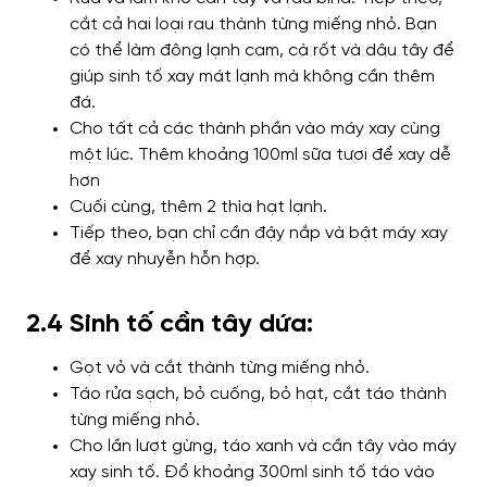
cắt cả hai loại rau thành từng miếng nhỏ. Bạn
có thể làm đông lạnh cam, cà rốt và dâu tây để
giúp sinh tố xay mát lạnh mà không cần thêm
đá.
Cho tất cả các thành phần vào máy xay cùng
một lúc. Thêm khoảng 100ml sữa tươi để xay dễ
hơn
Cuối cùng, thêm 2 thìa hạt lạnh.
Tiếp theo, bạn chỉ cần đậy nắp và bật máy xay
để xay nhuyễn hỗn hợp.
2.4 Sinh tố cần tây dứa:
Gọt vỏ và cắt thành từng miếng nhỏ.
Táo rửa sạch, bỏ cuống, bỏ hạt, cắt táo thành
từng miếng nhỏ.
Cho lần lượt gừng, táo xanh và cần tây vào máy
xay sinh tố. Đổ khoảng 300ml sinh tố táo vào