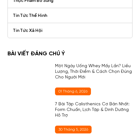
Thực Phẩm Bổ Sung
Tin Tức Thể Hình
Tin Tức Xã Hội
BÀI VIẾT ĐÁNG CHÚ Ý
Một Ngày Uống Whey Mấy Lần? Liều
Lượng, Thời Điểm & Cách Chọn Đúng
Cho Người Mới
01 Tháng 6, 2026
7 Bài Tập Calisthenics Cơ Bản Nhất:
Form Chuẩn, Lịch Tập & Dinh Dưỡng
Hỗ Trợ
30 Tháng 5, 2026