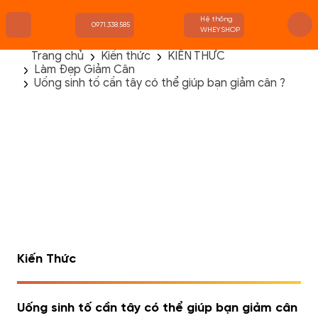
Hệ thống
0971.338.585
WHEYSHOP
Trang chủ
Kiến thức
KIẾN THỨC
Làm Đẹp Giảm Cân
TRANG CHỦ
Uống sinh tố cần tây có thể giúp bạn giảm cân ?
FLASH SALE
THANH LÝ
DANH MỤC SẢN PHẨM
THƯƠNG HIỆU
KIẾN THỨC TẬP LUYỆN
HỆ THỐNG CỬA HÀNG
Kiến Thức
Uống sinh tố cần tây có thể giúp bạn giảm cân