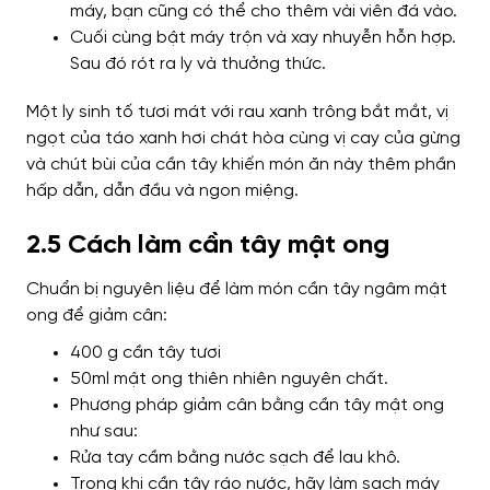
máy, bạn cũng có thể cho thêm vài viên đá vào.
Cuối cùng bật máy trộn và xay nhuyễn hỗn hợp.
Sau đó rót ra ly và thưởng thức.
Một ly sinh tố tươi mát với rau xanh trông bắt mắt, vị
ngọt của táo xanh hơi chát hòa cùng vị cay của gừng
và chút bùi của cần tây khiến món ăn này thêm phần
hấp dẫn, dẫn đầu và ngon miệng.
2.5 Cách làm cần tây mật ong
Chuẩn bị nguyên liệu để làm món cần tây ngâm mật
ong để giảm cân:
400 g cần tây tươi
50ml mật ong thiên nhiên nguyên chất.
Phương pháp giảm cân bằng cần tây mật ong
như sau:
Rửa tay cầm bằng nước sạch để lau khô.
Trong khi cần tây ráo nước, hãy làm sạch máy