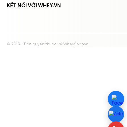
KẾT NỐI VỚI WHEY.VN
© 2015 - Bản quyền thuộc về WheyShop.vn