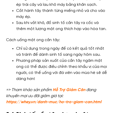
ép trái cây và lau khô máy bằng khăn sạch.
Cắt hành tây thành từng miếng nhỏ và cho vào
máy ép.
Sau khi vắt khô, đổ sinh tố cần tây ra cốc và
thêm một lượng mật ong thích hợp vào hòa tan.
Cách uống mật ong cần tây:
Chỉ sử dụng trong ngày để có kết quả tốt nhất
và tránh để dành sinh tố sang ngày hôm sau.
Phương pháp sản xuất của cần tây ngâm mật
ong có thể được điều chỉnh theo khẩu vị của mọi
người, có thể uống với đá viên vào mùa hè sẽ dễ
dàng hơn!
=> Tham khảo sản phẩm
Hỗ Trợ Giảm Cân
đang
khuyến mại ưu đãi giảm giá tại:
https://whey.vn/danh-muc/ho-tro-giam-can.html