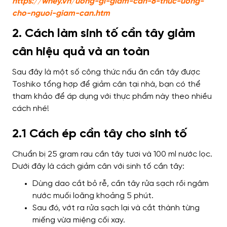
https://whey.vn/uong-gi-giam-can-8-thuc-uong-
cho-nguoi-giam-can.htm
2. Cách làm sinh tố cần tây giảm
cân hiệu quả và an toàn
Sau đây là một số công thức nấu ăn cần tây được
Toshiko tổng hợp để giảm cân tại nhà, bạn có thể
tham khảo để áp dụng với thực phẩm này theo nhiều
cách nhé!
2.1 Cách ép cần tây cho sinh tố
Chuẩn bị 25 gram rau cần tây tươi và 100 ml nước lọc.
Dưới đây là cách giảm cân với sinh tố cần tây:
Dùng dao cắt bỏ rễ, cần tây rửa sạch rồi ngâm
nước muối loãng khoảng 5 phút.
Sau đó, vớt ra rửa sạch lại và cắt thành từng
miếng vừa miệng cối xay.