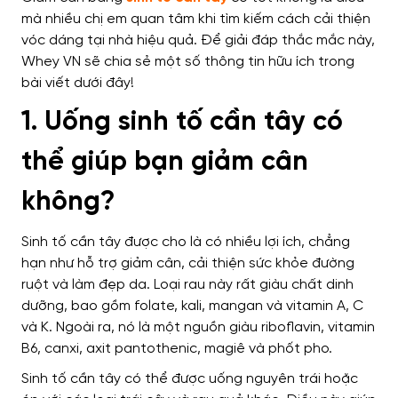
mà nhiều chị em quan tâm khi tìm kiếm cách cải thiện
vóc dáng tại nhà hiệu quả. Để giải đáp thắc mắc này,
Whey VN sẽ chia sẻ một số thông tin hữu ích trong
bài viết dưới đây!
1. Uống sinh tố cần tây có
thể giúp bạn giảm cân
không?
Sinh tố cần tây được cho là có nhiều lợi ích, chẳng
hạn như hỗ trợ giảm cân, cải thiện sức khỏe đường
ruột và làm đẹp da. Loại rau này rất giàu chất dinh
dưỡng, bao gồm folate, kali, mangan và vitamin A, C
và K. Ngoài ra, nó là một nguồn giàu riboflavin, vitamin
B6, canxi, axit pantothenic, magiê và phốt pho.
Sinh tố cần tây có thể được uống nguyên trái hoặc