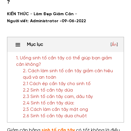
?
-
-
KIẾN THỨC
Làm Đẹp Giảm Cân
Người viết: Administrator -
09-06-2022
Mục lục
[
Ẩn
]
1. Uống sinh tố cần tây có thể giúp bạn giảm
cân không?
2. Cách làm sinh tố cần tây giảm cân hiệu
quả và an toàn
2.1 Cách ép cần tây cho sinh tố
2.2 Sinh tố cần tây dứa
2.3 Sinh tố cần tây cam, dâu tây
2.4 Sinh tố cần tây dứa:
2.5 Cách làm cần tây mật ong
2.6 Sinh tố cần tây dưa chuột
Giảm cân bằng
sinh tố cần tây
có tốt không là điều