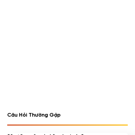
Lipo 6 Black Hers Ultra
Rule 1 Whey Blend 5lbs
Concentrate 60 viên
(2.23kg)
490,000
đ
Đã bán 540/1752 sản
Đã bán 516/1075 sản
phẩm
phẩm
1
2
3
4
…
7
8
9
Câu Hỏi Thường Gặp