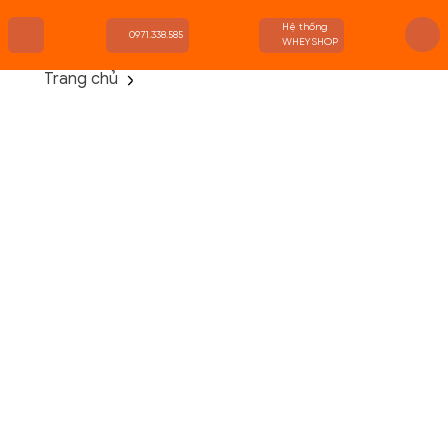
Hệ thống
0971.338.585
WHEYSHOP
Trang chủ
TRANG CHỦ
FLASH SALE
THANH LÝ
DANH MỤC SẢN PHẨM
THƯƠNG HIỆU
KIẾN THỨC TẬP LUYỆN
HỆ THỐNG CỬA HÀNG
Danh Mục