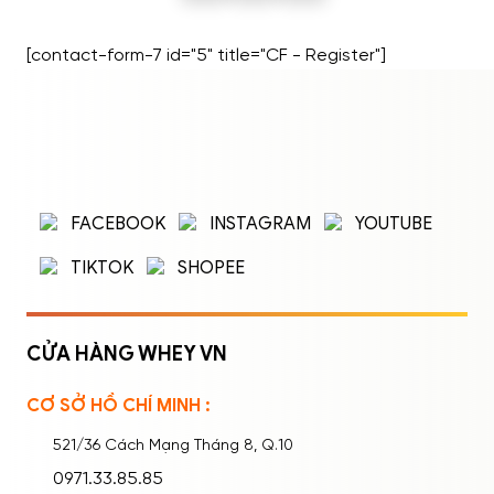
[contact-form-7 id="5" title="CF - Register"]
ĐĂNG NHẬP
ĐĂNG KÝ
Nhập tên đăng nhập/email và mật khẩu để
FACEBOOK
INSTAGRAM
YOUTUBE
đăng nhập.
TIKTOK
SHOPEE
CỬA HÀNG WHEY VN
CƠ SỞ HỒ CHÍ MINH :
Ghi nhớ mật khẩu
Quên mật khẩu?
521/36 Cách Mạng Tháng 8, Q.10
ĐĂNG NHẬP
0971.33.85.85