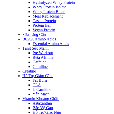
Hydrolyzed Whey Protein
Whey Protein Isolate
Whey Protein Blend
Meal Replacement
Casein Protein
Protein Bar
Vegan Protein
Sữa Tăng Cân
BCAA Amino Acids
Essential Amino Acids
Tăng Sức Mạnh
Pre Workout
Beta Alanine
Caffeine
Citrulline
Creatine
Hỗ Trợ Giảm Cân
Fat Burn
CLA
L-Carnitine
Yến Mạch
Vitamin Khoáng Chất
Astaxanthin
Bảo Vệ Gan
Hỗ Trợ Giấc Ngủ