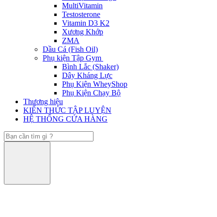
MultiVitamin
Testosterone
Vitamin D3 K2
Xương Khớp
ZMA
Dầu Cá (Fish Oil)
Phụ kiện Tập Gym
Bình Lắc (Shaker)
Dây Kháng Lực
Phụ Kiện WheyShop
Phụ Kiện Chạy Bộ
Thương hiệu
KIẾN THỨC TẬP LUYỆN
HỆ THỐNG CỬA HÀNG