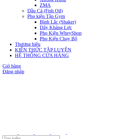
ZMA
Dầu Cá (Fish Oil)
Phụ kiện Tập Gym
Bình Lắc (Shaker)
Dây Kháng Lực
Phụ Kiện WheyShop
Phụ Kiện Chạy Bộ
Thương hiệu
KIẾN THỨC TẬP LUYỆN
HỆ THỐNG CỬA HÀNG
Giỏ hàng
Đăng nhập