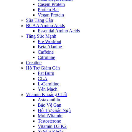
Casein Protein
Protein Bar
Vegan Protein
Sữa Tăng Cân
BCAA Amino Acids
Essential Amino Acids
Tăng Sức Mạnh
Pre Workout
Beta Alanine
Caffeine
Citrulline
Creatine
Hỗ Trợ Giảm Cân
Fat Burn
CLA
L-Carnitine
Yến Mạch
Vitamin Khoáng Chất
Astaxanthin
Bảo Vệ Gan
Hỗ Trợ Giấc Ngủ
MultiVitamin
Testosterone
Vitamin D3 K2
Xương Khớp