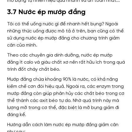
3.7 Nước ép mướp đắng
Tôi có thể uống nước gì để nhanh hết bụng? Ngoài
những thức uống được mô tả ở trên, bạn cũng có thể
sử dụng nước ép mướp đắng cho chương trình giảm
cân của mình.
Theo các chuyên gia dinh dưỡng, nước ép mướp
đắng ít calo và giàu chất xơ nên rất hữu ích trong quá
trình đốt cháy chất béo.
Mướp đắng chứa khoảng 90% là nước, có khả năng
kiềm chế cơn đói hiệu quả.
Ngoài ra, các enzym trong
mướp đắng còn giúp phân hủy các chất béo trong cơ
thể thành các axit béo tự do. Nhờ quá trình này mà
lượng mỡ trong cơ thể, đặc biệt là mỡ bụng giảm đi
đáng kể.
Hướng dẫn cách làm nước ép mướp đắng giảm cân
như sau: