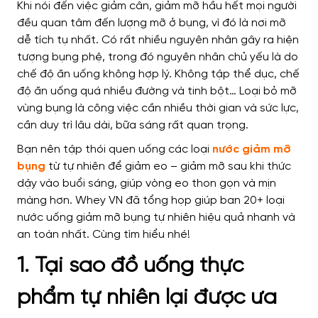
Khi nói đến việc giảm cân, giảm mỡ hầu hết mọi người
đều quan tâm đến lượng mỡ ở bụng, vì đó là nơi mỡ
dễ tích tụ nhất. Có rất nhiều nguyên nhân gây ra hiện
tượng bụng phệ, trong đó nguyên nhân chủ yếu là do
chế độ ăn uống không hợp lý. Không tập thể dục, chế
độ ăn uống quá nhiều đường và tinh bột… Loại bỏ mỡ
vùng bụng là công việc cần nhiều thời gian và sức lực,
cần duy trì lâu dài, bữa sáng rất quan trọng.
Bạn nên tập thói quen uống các loại
nước giảm mỡ
bụng
từ tự nhiên để giảm eo – giảm mỡ sau khi thức
dậy vào buổi sáng, giúp vòng eo thon gọn và mịn
màng hơn. Whey VN đã tổng họp giúp ban 20+ loại
nước uống giảm mỡ bụng tự nhiên hiệu quả nhanh và
an toàn nhất. Cùng tìm hiểu nhé!
1. Tại sao đồ uống thực
phẩm tự nhiên lại được ưa