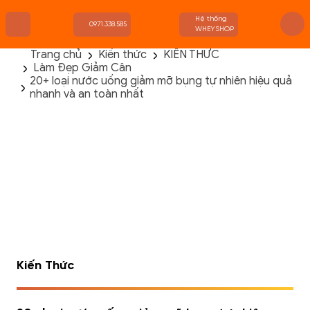
Hệ thống
0971.338.585
WHEYSHOP
Trang chủ
Kiến thức
KIẾN THỨC
Làm Đẹp Giảm Cân
TRANG CHỦ
20+ loại nước uống giảm mỡ bụng tự nhiên hiệu quả
FLASH SALE
nhanh và an toàn nhất
THANH LÝ
DANH MỤC SẢN PHẨM
THƯƠNG HIỆU
KIẾN THỨC TẬP LUYỆN
HỆ THỐNG CỬA HÀNG
Kiến Thức