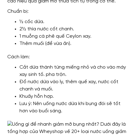
cao hiệu quả giảm mỡ thừa tích tụ trong cơ thể.
Chuẩn bị:
½ cốc dứa.
2½ thìa nước cốt chanh.
1 muỗng cà phê quế Ceylon xay.
Thêm muối (để vừa ăn).
Cách làm:
Cắt dứa thành từng miếng nhỏ và cho vào máy
xay sinh tố. pha trộn.
Đổ nước dứa vào ly, thêm quế xay, nước cốt
chanh và muối.
Khuấy hỗn hợp.
Lưu ý: Nên uống nước dứa khi bụng đói sẽ tốt
hơn vào buổi sáng.