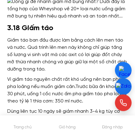
3.18 Giấm táo
Giấm táo ban đầu được làm bằng cách lên men táo
và nước. Quá trình lên men này không chỉ giúp tăng
số lượng vi sinh vật mà các axit có lợi giúp đốt cháy
mỡ thừa nhanh chóng và giúp giữ lại một số chất dinh
dưỡng trong táo.
Vì giấm táo nguyên chất rất khó uống nên bạn phải
pha loãng nếu muốn giảm cân.
Trước bữa ăn khoảng
30 phút, uống 1 cốc nước ấm pha giấm táo pha loãng
theo tỷ lệ 1 thìa cơm: 350 ml nước.
Dùng liên tục 10 ngày sẽ giảm nhanh 3-4 kg tùy cơ
địa.
Nếu uống trực tiếp thấy khó chịu quá bạn có thể
kết hợp thêm các nguyên liệu khác. Bạn có thể thêm
Trang chủ
Giỏ hàng
Đăng nhập
mật ong hoặc gừng để giảm vị hăng của giấm táo.