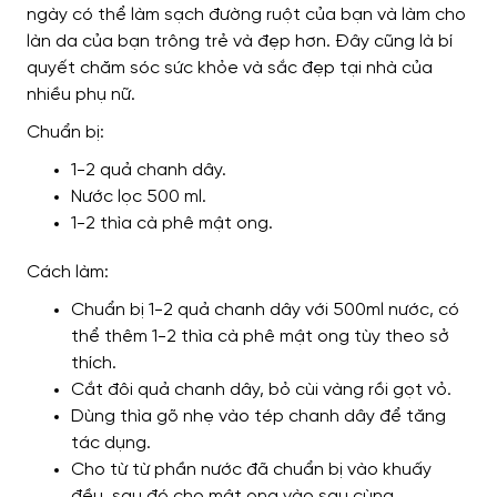
ngày có thể làm sạch đường ruột của bạn và làm cho
làn da của bạn trông trẻ và đẹp hơn. Đây cũng là bí
quyết chăm sóc sức khỏe và sắc đẹp tại nhà của
nhiều phụ nữ.
Chuẩn bị:
1-2 quả chanh dây.
Nước lọc 500 ml.
1-2 thìa cà phê mật ong.
Cách làm:
Chuẩn bị 1-2 quả chanh dây với 500ml nước, có
thể thêm 1-2 thìa cà phê mật ong tùy theo sở
thích.
Cắt đôi quả chanh dây, bỏ cùi vàng rồi gọt vỏ.
Dùng thìa gõ nhẹ vào tép chanh dây để tăng
tác dụng.
Cho từ từ phần nước đã chuẩn bị vào khuấy
đều, sau đó cho mật ong vào sau cùng.