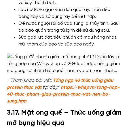
và xay thành bột.
Lọc nước vo gạo vừa đun qua rây. Trộn đều
bằng tay và sử dụng rây để kết hợp.
Để nước nguội rồi đổ vào từng lọ thủy tinh. Sau
đó bảo quản trong tủ lạnh để sử dụng sau.
Sữa gạo lứt đạt tiêu chuẩn có màu hồng nhạt,
mùi thơm của gạo và sữa béo ngậy.
» Tham khảo bài viết:
Tổng hợp 40 thức uống giàu
protein thực vật
tại đây:
https://whey.vn/tong-hop-
40-thuc-pham-giau-protein-thuc-vat-nen-bo-
sung.htm
3.17. Mật ong quế – Thức uống giảm
mỡ bụng hiệu quả