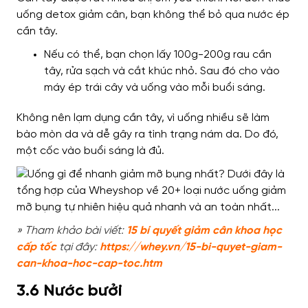
uống detox giảm cân, bạn không thể bỏ qua nước ép
cần tây.
Nếu có thể, bạn chọn lấy 100g-200g rau cần
tây, rửa sạch và cắt khúc nhỏ. Sau đó cho vào
máy ép trái cây và uống vào mỗi buổi sáng.
Không nên lạm dụng cần tây, vì uống nhiều sẽ làm
bào mòn da và dễ gây ra tình trạng nám da. Do đó,
một cốc vào buổi sáng là đủ.
» Tham khảo bài viết:
15 bí quyết giảm cân khoa học
cấp tốc
tại đây:
https://whey.vn/15-bi-quyet-giam-
can-khoa-hoc-cap-toc.htm
3.6 Nước bưởi