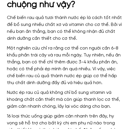
chuộng như vậy?
Chế biến rau quả tươi thành nước ép là cách tốt nhất
để bổ sung nhiều chất xơ và vitamin cho cơ thể. Bởi vì
nếu bạn ăn thẳng, bạn có thể không nhận đủ chất
dinh dưỡng cần thiết cho cơ thể.
Một nghiên cứu chỉ ra rằng cơ thể con người cần 6-8
khẩu phần trái cây và rau mỗi ngày. Tuy nhiên, nếu ăn
thẳng, bạn có thể chỉ thêm được 3-4 khẩu phần ăn,
hoặc có thể phải ép mình ăn quá nhiều. Vì vậy, việc
chế biến rau củ quả thành nước ép giúp cơ thể hấp
thụ chất dinh dưỡng đầy đủ và hiệu quả hơn.
Nước ép rau củ quả không chỉ bổ sung vitamin và
khoáng chất cần thiết mà còn giúp thanh lọc cơ thể,
giảm cân nhanh chóng, lấy lại vóc dáng cho bạn.
16 loại thức uống giúp giảm cân nhanh trên đây, hy
vọng sẽ hỗ trợ cho bất kỳ chị em phụ nữ nào trong