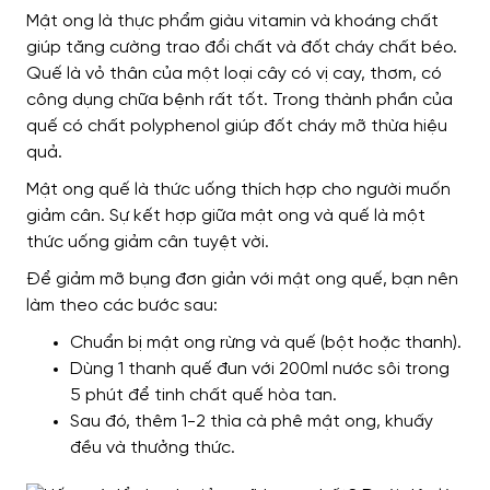
Mật ong là thực phẩm giàu vitamin và khoáng chất
giúp tăng cường trao đổi chất và đốt cháy chất béo.
Quế là vỏ thân của một loại cây có vị cay, thơm, có
công dụng chữa bệnh rất tốt. Trong thành phần của
quế có chất polyphenol giúp đốt cháy mỡ thừa hiệu
quả.
Mật ong quế là thức uống thích hợp cho người muốn
giảm cân.
Sự kết hợp giữa mật ong và quế là một
thức uống giảm cân tuyệt vời.
Để giảm mỡ bụng đơn giản với mật ong quế, bạn nên
làm theo các bước sau:
Chuẩn bị mật ong rừng và quế (bột hoặc thanh).
Dùng 1 thanh quế đun với 200ml nước sôi trong
5 phút để tinh chất quế hòa tan.
Sau đó, thêm 1-2 thìa cà phê mật ong, khuấy
đều và thưởng thức.