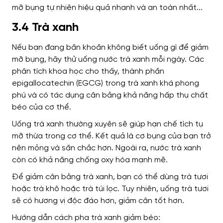
3.4 Trà xanh
Nếu bạn đang băn khoăn không biết uống gì để giảm
mỡ bụng, hãy thử uống nước trà xanh mỗi ngày. Các
phân tích khoa học cho thấy, thành phần
epigallocatechin (EGCG) trong trà xanh khá phong
phú và có tác dụng cân bằng khả năng hấp thụ chất
béo của cơ thể.
Uống trà xanh thường xuyên sẽ giúp hạn chế tích tụ
mỡ thừa trong cơ thể. Kết quả là cơ bụng của bạn trở
nên mỏng và săn chắc hơn. Ngoài ra, nước trà xanh
còn có khả năng chống oxy hóa mạnh mẽ.
Để giảm cân bằng trà xanh, bạn có thể dùng trà tươi
hoặc trà khô hoặc trà túi lọc. Tuy nhiên, uống trà tươi
sẽ có hương vị độc đáo hơn, giảm cân tốt hơn.
Hướng dẫn cách pha trà xanh giảm béo: