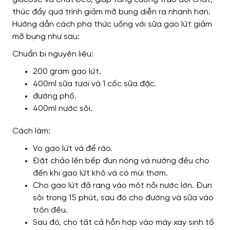
thúc đẩy quá trình giảm mỡ bụng diễn ra nhanh hơn.
Hướng dẫn cách pha thức uống với sữa gạo lứt giảm
mỡ bụng như sau:
Chuẩn bị nguyên liệu:
200 gram gạo lứt.
400ml sữa tươi và 1 cốc sữa đặc.
đường phố.
400ml nước sôi.
Cách làm:
Vo gạo lứt và để ráo.
Đặt chảo lên bếp đun nóng và nướng đều cho
đến khi gạo lứt khô và có mùi thơm.
Cho gạo lứt đã rang vào một nồi nước lớn. Đun
sôi trong 15 phút, sau đó cho đường và sữa vào
trộn đều.
Sau đó, cho tất cả hỗn hợp vào máy xay sinh tố