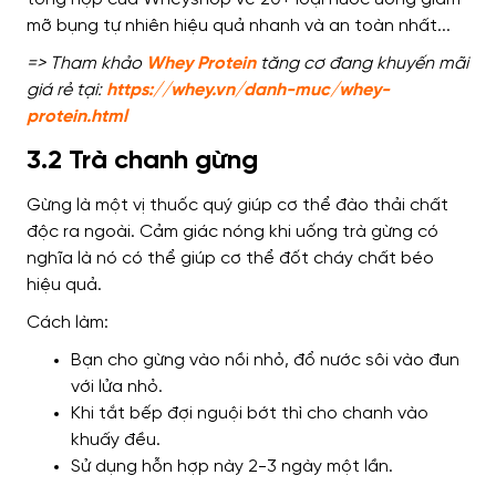
=> Tham khảo
Whey Protein
tăng cơ đang khuyến mãi
giá rẻ tại:
https://whey.vn/danh-muc/whey-
protein.html
3.2 Trà chanh gừng
Gừng là một vị thuốc quý giúp cơ thể đào thải chất
độc ra ngoài. Cảm giác nóng khi uống trà gừng có
nghĩa là nó có thể giúp cơ thể đốt cháy chất béo
hiệu quả.
Cách làm:
Bạn cho gừng vào nồi nhỏ, đổ nước sôi vào đun
với lửa nhỏ.
Khi tắt bếp đợi nguội bớt thì cho chanh vào
khuấy đều.
Sử dụng hỗn hợp này 2-3 ngày một lần.