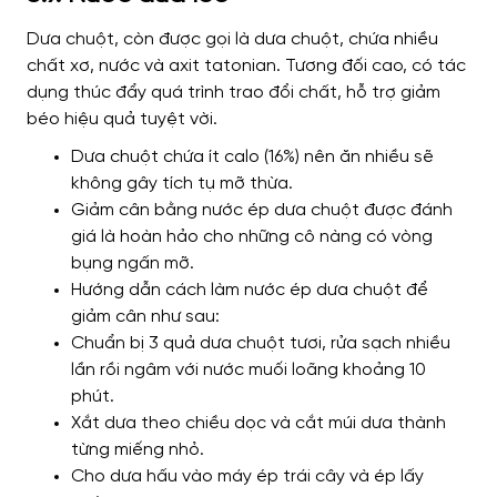
Dưa chuột, còn được gọi là dưa chuột, chứa nhiều
chất xơ, nước và axit tatonian. Tương đối cao, có tác
dụng thúc đẩy quá trình trao đổi chất, hỗ trợ giảm
béo hiệu quả tuyệt vời.
Dưa chuột chứa ít calo (16%) nên ăn nhiều sẽ
không gây tích tụ mỡ thừa.
Giảm cân bằng nước ép dưa chuột được đánh
giá là hoàn hảo cho những cô nàng có vòng
bụng ngấn mỡ.
Hướng dẫn cách làm nước ép dưa chuột để
giảm cân như sau:
Chuẩn bị 3 quả dưa chuột tươi, rửa sạch nhiều
lần rồi ngâm với nước muối loãng khoảng 10
phút.
Xắt dưa theo chiều dọc và cắt múi dưa thành
từng miếng nhỏ.
Cho dưa hấu vào máy ép trái cây và ép lấy