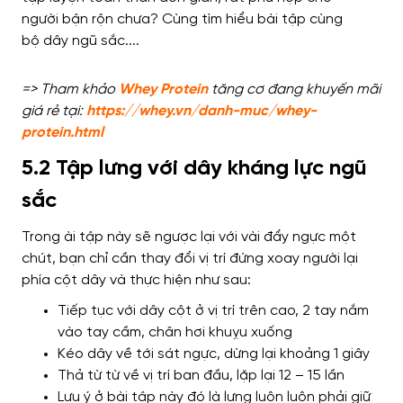
=> Tham khảo
Whey Protein
tăng cơ đang khuyến mãi
giá rẻ tại:
https://whey.vn/danh-muc/whey-
protein.html
5.2 Tập lưng với dây kháng lực ngũ
sắc
Trong ài tập này sẽ ngược lại với vài đẩy ngực một
chút, bạn chỉ cần thay đổi vị trí đứng xoay người lại
phía cột dây và thực hiện như sau:
Tiếp tục với dây cột ở vị trí trên cao, 2 tay nắm
vào tay cầm, chân hơi khuỵu xuống
Kéo dây về tới sát ngực, dừng lại khoảng 1 giây
Thả từ từ về vị trí ban đầu, lặp lại 12 – 15 lần
Lưu ý ở bài tập này đó là lưng luôn luôn phải giữ