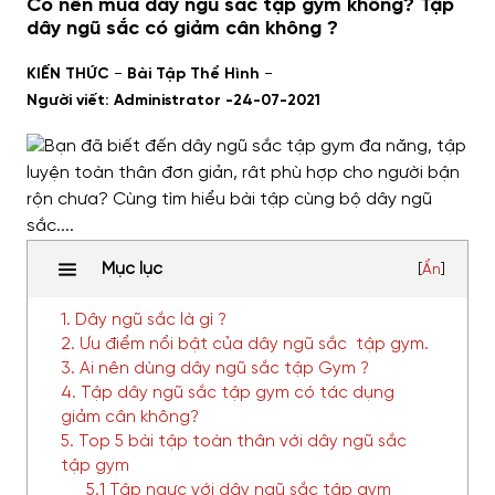
Có nên mua dây ngũ sắc tập gym không? Tập
dây ngũ sắc có giảm cân không ?
-
-
KIẾN THỨC
Bài Tập Thể Hình
Người viết: Administrator -
24-07-2021
Mục lục
[
Ẩn
]
1. Dây ngũ sắc là gì ?
2. Ưu điểm nổi bật của dây ngũ sắc tập gym.
3. Ai nên dùng dây ngũ sắc tập Gym ?
4. Tập dây ngũ sắc tập gym có tác dụng
giảm cân không?
5. Top 5 bài tập toàn thân với dây ngũ sắc
tập gym
5.1 Tập ngực với dây ngũ sắc tập gym