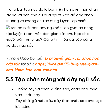
Trong bài tập này đó là bạn nên hạn chế nhún chân
lấy đà và hạn chế đu đưa người kẻo dễ gây chấn
thương và không có tác dụng luyện tập nhiều.
» Tham khảo bài viết:
15 bí quyết giảm cân khoa học
cấp tốc
tại đây:
https://whey.vn/15-bi-quyet-giam-
can-khoa-hoc-cap-toc.htm
5.5 Tập chân mông với dây ngũ sắc
Chống tay và chân xuống sàn, chân phải móc
vào 1 đầu dây,
Tay phải giữ một đầu dây thật chặt sao cho tạo
lực căng.