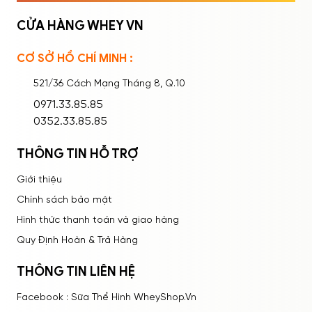
CỬA HÀNG WHEY VN
CƠ SỞ HỒ CHÍ MINH :
Ghi nhớ mật khẩu
Quên mật khẩu?
521/36 Cách Mạng Tháng 8, Q.10
ĐĂNG NHẬP
0971.33.85.85
0352.33.85.85
THÔNG TIN HỖ TRỢ
Giới thiệu
Chính sách bảo mật
Hình thức thanh toán và giao hàng
Quy Định Hoàn & Trả Hàng
THÔNG TIN LIÊN HỆ
Facebook : Sữa Thể Hình WheyShop.Vn