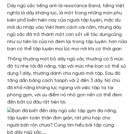
Dây ngũ sắc tiếng anh là resistance Band, tiếng Việt
nghĩa là dây kháng lực, là một trong những món phụ
kiện phổ biến hiện nay của người tập luyện, mặc dù
mới du nhập vào Việt Nam cách vài năm, nhưng dây
ngũ sắc đã trở thành một cơn sốt về tác dụngcũng
như sự tiện lợi của nó đem lại trong tập luyện. hơn nữa
bạn có thể tập luyện mọi lúc mọi nới khi có thời gian
Thông thường một bộ dây ngũ sắc thường có 5 mức
độ từ nhẹ tới độ nặng, tập với mức nhẹ bạn có thể sử
dụng 1 dây, thường dành cho người mới tập. Sau đó
tăng dần bằng cách taaph với 2 đến 3 dây. Nó cho
độ khả năng kháng lực ngang với việc tập tạ tại
phòng gym, với ưu điểm nó nhỏ gọn nên có thể đem
đến bất cứ đâu rất tiện lợi.