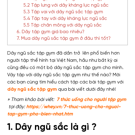
5.2 Tập lưng với dây kháng lực ngũ sắc
5.3 Tập vai với dây ngũ sắc tập gym
5.4 Tập tay với dây kháng lực ngũ sắc
5.5 Tập chân mông với dây ngũ sắc
6. Dây tập gym giá bao nhiêu?
7. Mua dây ngũ sắc tập gym ở đâu thì tốt?
Dây ngũ sắc tập gym đã dần trở lên phổ biến hơn
người tập thể hình tại Việt Nam, hầu như bất kỳ ai
cũng đều có một bộ dây ngũ sắc tập gym cho mình.
Vậy tập với dây ngũ sắc tập gym như thế nào? Mời
các bạn cùng tìm hiểu cách tập các bài tập gym với
dây ngũ sắc tập gym
qua bài viết dưới đây nhé!
» Tham khảo bài viết:
7 thức uống cho người tập gym
tại đây:
https://whey.vn/7-thuc-uong-cho-nguoi-
tap-gym-pho-bien-nhat.htm
1. Dây ngũ sắc là gì ?