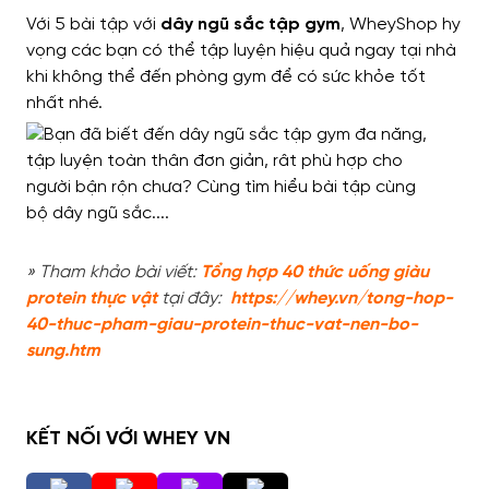
Với 5 bài tập với
dây ngũ sắc tập gym
, WheyShop hy
vọng các bạn có thể tập luyện hiệu quả ngay tại nhà
khi không thể đến phòng gym để có sức khỏe tốt
nhất nhé.
» Tham khảo bài viết:
Tổng hợp 40 thức uống giàu
protein thực vật
tại đây:
https://whey.vn/tong-hop-
40-thuc-pham-giau-protein-thuc-vat-nen-bo-
sung.htm
KẾT NỐI VỚI WHEY VN