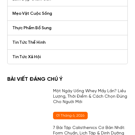
Mẹo Vặt Cuộc Sống
Thực Phẩm Bổ Sung
Tin Tức Thể Hình
Tin Tức Xã Hội
BÀI VIẾT ĐÁNG CHÚ Ý
Một Ngày Uống Whey Mấy Lần? Liều
Lượng, Thời Điểm & Cách Chọn Đúng
Cho Người Mới
01 Tháng 6, 2026
7 Bài Tập Calisthenics Cơ Bản Nhất:
Form Chuẩn, Lịch Tập & Dinh Dưỡng