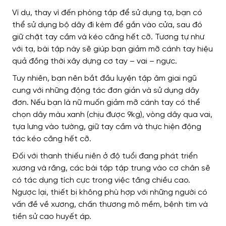
Ví dụ, thay vì đến phòng tập để sử dụng tạ, bạn có
thể sử dụng bộ dây đi kèm để gắn vào cửa, sau đó
giữ chặt tay cầm và kéo căng hết cỡ. Tương tự như
với tạ, bài tập này sẽ giúp bạn giảm mỡ cánh tay hiệu
quả đồng thời xây dựng cơ tay – vai – ngực.
Tuy nhiên, bạn nên bắt đầu luyện tập âm giai ngũ
cung với những động tác đơn giản và sử dụng dây
đơn. Nếu bạn là nữ muốn giảm mỡ cánh tay có thể
chọn dây màu xanh (chịu được 9kg), vòng dây qua vai,
tựa lưng vào tường, giữ tay cầm và thực hiện động
tác kéo căng hết cỡ.
Đối với thanh thiếu niên ở độ tuổi đang phát triển
xương và răng, các bài tập tập trung vào cơ chân sẽ
có tác dụng tích cực trong việc tăng chiều cao.
Ngược lại, thiết bị không phù hợp với những người có
vấn đề về xương, chấn thương mô mềm, bệnh tim và
tiền sử cao huyết áp.