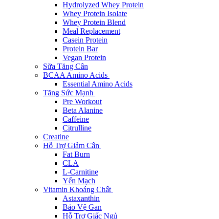
Hydrolyzed Whey Protein
Whey Protein Isolate
Whey Protein Blend
Meal Replacement
Casein Protein
Protein Bar
Vegan Protein
Sữa Tăng Cân
BCAA Amino Acids
Essential Amino Acids
Tăng Sức Mạnh
Pre Workout
Beta Alanine
Caffeine
Citrulline
Creatine
Hỗ Trợ Giảm Cân
Fat Burn
CLA
L-Carnitine
Yến Mạch
Vitamin Khoáng Chất
Astaxanthin
Bảo Vệ Gan
Hỗ Trợ Giấc Ngủ