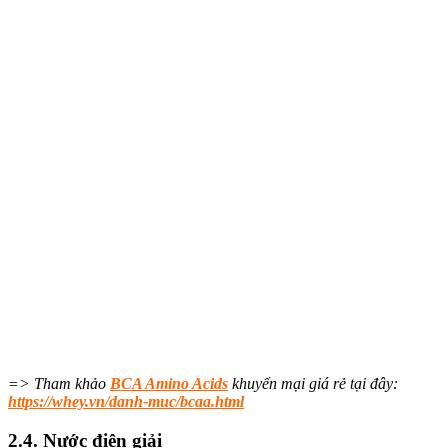
=> Tham khảo
BCA Amino Acids
khuyến mại giá rẻ tại đây:
https://whey.vn/danh-muc/bcaa.html
2.4. Nước điện giải