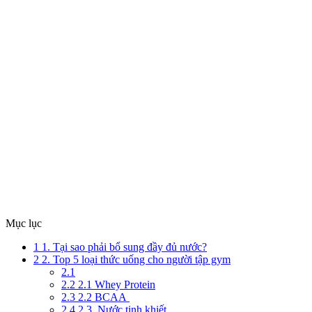
Mục lục
1
1. Tại sao phải bổ sung đầy đủ nước?
2
2. Top 5 loại thức uống cho người tập gym
2.1
2.2
2.1 Whey Protein
2.3
2.2 BCAA
2.4
2.3. Nước tinh khiết