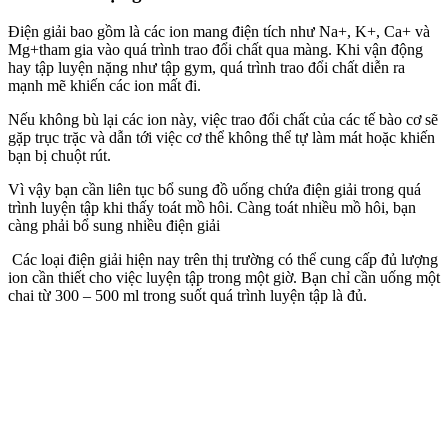
Điện giải bao gồm là các ion mang điện tích như Na+, K+, Ca+ và
Mg+tham gia vào quá trình trao đổi chất qua màng. Khi vận động
hay tập luyện nặng như tập gym, quá trình trao đổi chất diễn ra
mạnh mẽ khiến các ion mất đi.
Nếu không bù lại các ion này, việc trao đổi chất của các tế bào cơ sẽ
gặp trục trặc và dẫn tới việc cơ thể không thể tự làm mát hoặc khiến
bạn bị chuột rút.
Vì vậy bạn cần liên tục bổ sung đồ uống chứa điện giải trong quá
trình luyện tập khi thấy toát mồ hôi. Càng toát nhiều mồ hôi, bạn
càng phải bổ sung nhiều điện giải
Các loại điện giải hiện nay trên thị trường có thể cung cấp đủ lượng
ion cần thiết cho việc luyện tập trong một giờ. Bạn chỉ cần uống một
chai từ 300 – 500 ml trong suốt quá trình luyện tập là đủ.