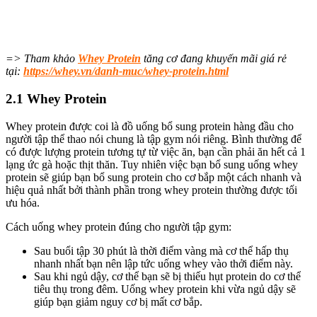
=> Tham khảo
Whey Protein
tăng cơ đang khuyến mãi giá rẻ
tại:
https://whey.vn/danh-muc/whey-protein.html
2.1 Whey Protein
Whey protein được coi là đồ uống bổ sung protein hàng đầu cho
người tập thể thao nói chung là tập gym nói riêng. Bình thường để
có được lượng protein tương tự từ việc ăn, bạn cần phải ăn hết cả 1
lạng ức gà hoặc thịt thăn. Tuy nhiên việc bạn bổ sung uống whey
protein sẽ giúp bạn bổ sung protein cho cơ bắp một cách nhanh và
hiệu quả nhất bởi thành phần trong whey protein thường được tối
ưu hóa.
Cách uống whey protein đúng cho người tập gym:
Sau buổi tập 30 phút là thời điểm vàng mà cơ thể hấp thụ
nhanh nhất bạn nên lập tức uống whey vào thởi điểm này.
Sau khi ngủ dậy, cơ thể bạn sẽ bị thiếu hụt protein do cơ thể
tiêu thụ trong đêm. Uống whey protein khi vừa ngủ dậy sẽ
giúp bạn giảm nguy cơ bị mất cơ bắp.