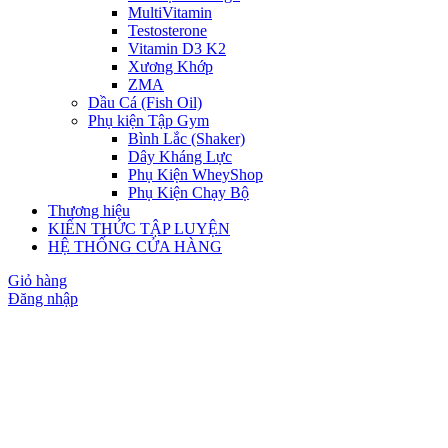
MultiVitamin
Testosterone
Vitamin D3 K2
Xương Khớp
ZMA
Dầu Cá (Fish Oil)
Phụ kiện Tập Gym
Bình Lắc (Shaker)
Dây Kháng Lực
Phụ Kiện WheyShop
Phụ Kiện Chạy Bộ
Thương hiệu
KIẾN THỨC TẬP LUYỆN
HỆ THỐNG CỬA HÀNG
Giỏ hàng
Đăng nhập