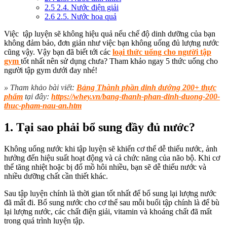
2.5
2.4. Nước điện giải
2.6
2.5. Nước hoa quả
Việc tập luyện sẽ không hiệu quả nếu chế độ dinh dưỡng của bạn
không đảm bảo, đơn giản như việc bạn không uống đủ lượng nước
cũng vậy. Vậy bạn đã biết tới các
loại thức uống cho người tập
gym
tốt nhất nên sử dụng chưa? Tham khảo ngay 5 thức uống cho
người tập gym dưới đay nhé!
» Tham khảo bài viết:
Bảng Thành phần dinh dướng 200+ thực
phẩm
tại đây:
https://whey.vn/bang-thanh-phan-dinh-duong-200-
thuc-pham-nau-an.htm
1. Tại sao phải bổ sung đầy đủ nước?
Không uống nước khi tập luyện sẽ khiến cơ thể dễ thiếu nước, ảnh
hưởng đến hiệu suất hoạt động và cả chức năng của não bộ. Khi cơ
thể tăng nhiệt hoặc bị đổ mồ hôi nhiều, bạn sẽ dễ thiếu nước và
nhiều dưỡng chất cần thiết khác.
Sau tập luyện chính là thời gian tốt nhất để bổ sung lại lượng nước
đã mất đi.
Bổ sung nước cho cơ thể sau mỗi buổi tập chính là để bù
lại lượng nước, các chất điện giải, vitamin và khoáng chất đã mất
trong quá trình luyện tập.