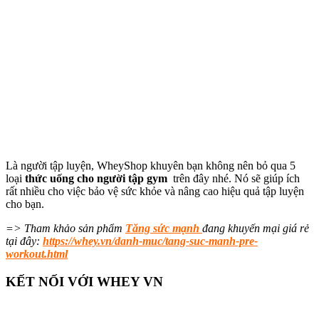
Là người tập luyện, WheyShop khuyên bạn không nên bỏ qua 5
loại
thức uống cho người tập gym
trên đây nhé. Nó sẽ giúp ích
rất nhiều cho việc bảo vệ sức khỏe và nâng cao hiệu quả tập luyện
cho bạn.
=> Tham khảo sản phẩm
Tăng sức mạnh
đang khuyến mại giá rẻ
tại đây:
https://whey.vn/danh-muc/tang-suc-manh-pre-
workout.html
KẾT NỐI VỚI WHEY VN