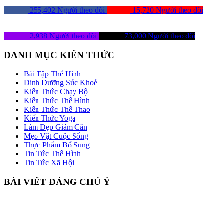
255,402
Người theo dõi
15,720
Người theo dõi
2,938
Người theo dõi
73,000
Người theo dõi
DANH MỤC KIẾN THỨC
Bài Tập Thể Hình
Dinh Dưỡng Sức Khoẻ
Kiến Thức Chạy Bộ
Kiến Thức Thể Hình
Kiến Thức Thể Thao
Kiến Thức Yoga
Làm Đẹp Giảm Cân
Mẹo Vặt Cuộc Sống
Thực Phẩm Bổ Sung
Tin Tức Thể Hình
Tin Tức Xã Hội
BÀI VIẾT ĐÁNG CHÚ Ý