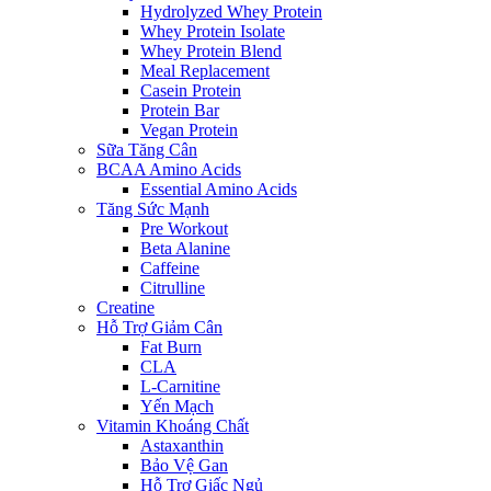
Hydrolyzed Whey Protein
Whey Protein Isolate
Whey Protein Blend
Meal Replacement
Casein Protein
Protein Bar
Vegan Protein
Sữa Tăng Cân
BCAA Amino Acids
Essential Amino Acids
Tăng Sức Mạnh
Pre Workout
Beta Alanine
Caffeine
Citrulline
Creatine
Hỗ Trợ Giảm Cân
Fat Burn
CLA
L-Carnitine
Yến Mạch
Vitamin Khoáng Chất
Astaxanthin
Bảo Vệ Gan
Hỗ Trợ Giấc Ngủ