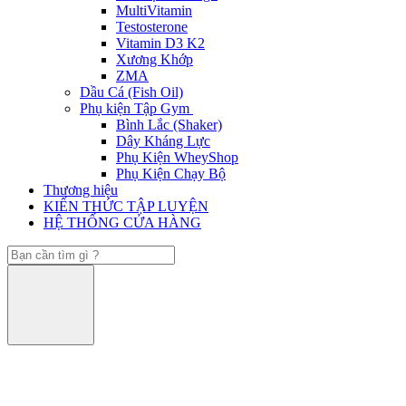
MultiVitamin
Testosterone
Vitamin D3 K2
Xương Khớp
ZMA
Dầu Cá (Fish Oil)
Phụ kiện Tập Gym
Bình Lắc (Shaker)
Dây Kháng Lực
Phụ Kiện WheyShop
Phụ Kiện Chạy Bộ
Thương hiệu
KIẾN THỨC TẬP LUYỆN
HỆ THỐNG CỬA HÀNG