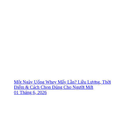
Một Ngày Uống Whey Mấy Lần? Liều Lượng, Thời
Điểm & Cách Chọn Đúng Cho Người Mới
01 Tháng 6, 2026