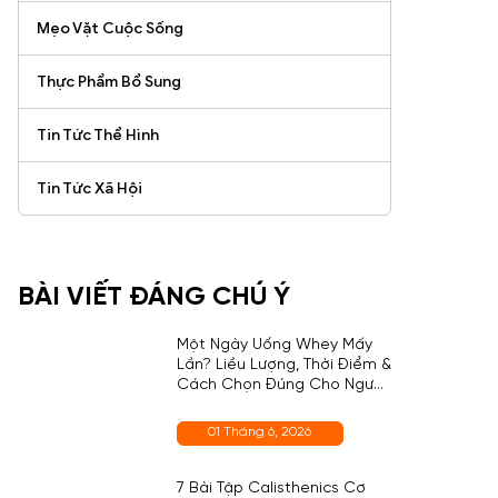
Mẹo Vặt Cuộc Sống
Thực Phẩm Bổ Sung
Tin Tức Thể Hình
Tin Tức Xã Hội
BÀI VIẾT ĐÁNG CHÚ Ý
Một Ngày Uống Whey Mấy
Lần? Liều Lượng, Thời Điểm &
Cách Chọn Đúng Cho Người
Mới
01 Tháng 6, 2026
7 Bài Tập Calisthenics Cơ