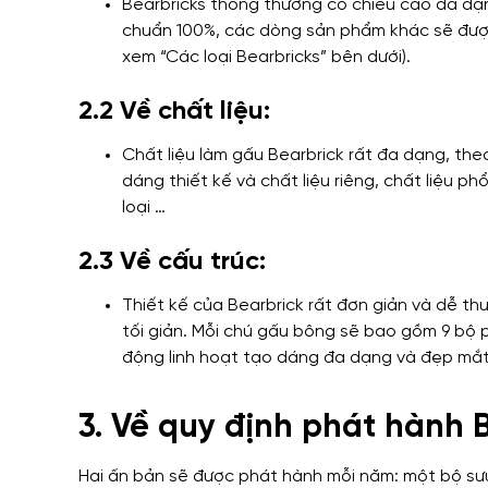
Bearbricks thông thường có chiều cao đa d
chuẩn 100%, các dòng sản phẩm khác sẽ được 
xem “Các loại Bearbricks” bên dưới).
2.2 Về chất liệu:
Chất liệu làm gấu Bearbrick rất đa dạng, theo
dáng thiết kế và chất liệu riêng, chất liệu p
loại …
2.3 Về cấu trúc:
Thiết kế của Bearbrick rất đơn giản và dễ th
tối giản. Mỗi chú gấu bông sẽ bao gồm 9 bộ p
động linh hoạt tạo dáng đa dạng và đẹp mắt
3. Về quy định phát hành B
Hai ấn bản sẽ được phát hành mỗi năm: một bộ sư