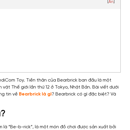
[
Ẩn
]
ediCom Toy. Tiền thân của Bearbrick ban đầu là một
vật Thế giới lần thứ 12 ở Tokyo, Nhật Bản. Bài viết dưới
ng tin về
Bearbrick là gì
? Bearbrick có gì đặc biệt? Và
ì?
âm là “Be-b-rick”, là một món đồ chơi được sản xuất bởi