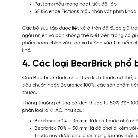
Pattern: mẫu mang hoạt tiết đối lập.
SF (Science Fiction): mẫu nhân vật phim khoa
Các bộ sưu tập được liệt kê ở trên đã được giữ tr
ngẫu nhiên và bạn không thể biết bên trong có gì 
phẩm hoàn chỉnh vừa tạo xu hướng vừa tìm kiếm nh
khó.
4. Các loại BearBrick phổ 
Gấu Bearbrick được chia theo kích thước cơ thể,
tiêu chuẩn hoặc Bearbrick 100%, các sản phẩm tiếp
thước.
Thông thường chúng có kích thước từ 50% đến 1000
phân loại là KHÁC. như sau:
Bearbrick 50% – 35 mm: là kích thước nhỏ nh
Bearbrick 70% – 50 mm: là đồ chơi đi kèm với 
thước này được cho là sẽ mang lại may mắn c