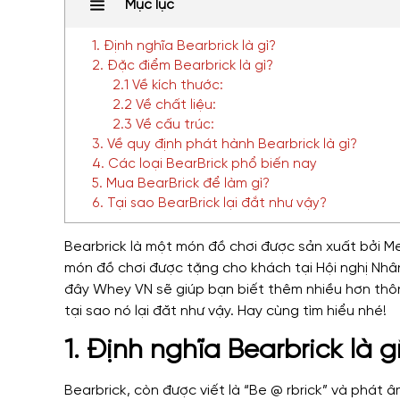
Mục lục
1. Định nghĩa Bearbrick là gì?
2. Đặc điểm Bearbrick là gì?
2.1 Về kích thước:
2.2 Về chất liệu:
2.3 Về cấu trúc:
3. Về quy định phát hành Bearbrick là gì?
4. Các loại BearBrick phổ biến nay
5. Mua BearBrick để làm gì?
6. Tại sao BearBrick lại đắt như vậy?
Bearbrick là một món đồ chơi được sản xuất bởi M
món đồ chơi được tặng cho khách tại Hội nghị Nhân 
đây Whey VN sẽ giúp bạn biết thêm nhiều hơn thô
tại sao nó lại đăt như vậy. Hay cùng tìm hiểu nhé!
1. Định nghĩa Bearbrick là g
Bearbrick, còn được viết là “Be @ rbrick” và phát 