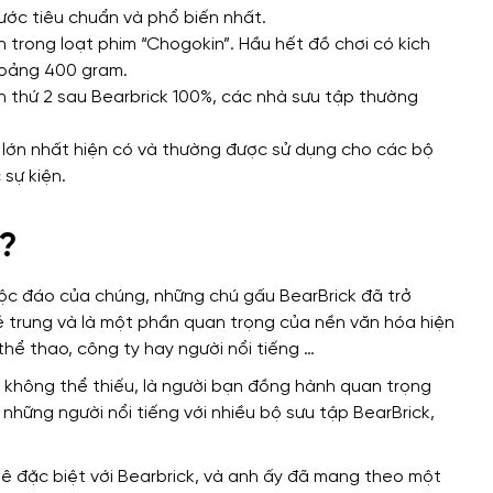
hước tiêu chuẩn và phổ biến nhất.
 trong loạt phim “Chogokin”. Hầu hết đồ chơi có kích
hoảng 400 gram.
 thứ 2 sau Bearbrick 100%, các nhà sưu tập thường
 lớn nhất hiện có và thường được sử dụng cho các bộ
sự kiện.
ì?
độc đáo của chúng, những chú gấu BearBrick đã trở
rẻ trung và là một phần quan trọng của nền văn hóa hiện
thể thao, công ty hay người nổi tiếng …
ật không thể thiếu, là người bạn đồng hành quan trọng
những người nổi tiếng với nhiều bộ sưu tập BearBrick,
 đặc biệt với Bearbrick, và anh ấy đã mang theo một