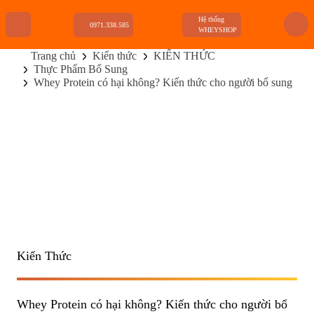
Hệ thống
0971.338.585
WHEYSHOP
Trang chủ
Kiến thức
KIẾN THỨC
Thực Phẩm Bổ Sung
TRANG CHỦ
Whey Protein có hại không? Kiến thức cho người bổ sung
FLASH SALE
THANH LÝ
DANH MỤC SẢN PHẨM
THƯƠNG HIỆU
KIẾN THỨC TẬP LUYỆN
HỆ THỐNG CỬA HÀNG
Kiến Thức
Whey Protein có hại không? Kiến thức cho người bổ