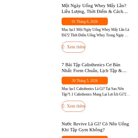
Một Ngày Uống Whey Mấy Lần?
Liều Lượng, Thời Điểm & Cách
Chọn Đúng Cho Người Mới
01 Tháng 6, 2026
Mục lục1 Một Ngày Uống Whey Mấy Lần Là
Đủ?2 Thời Điểm Uống Whey Trong Ngày —
Đâu Là Quan Trọng Nhất?2.1 Thời Điểm 1
(Quan Trọng Nhất) — Sau Tập2.2 Thời Điểm
Xem thêm
2 — Buổi Sáng (Nếu Cần)2.3 Thời Điểm 3 —
Trước Ngủ (Casein, Không Phải Whey)2.4
Thời Điểm 4 — Giữa Các […]
7 Bài Tập Calisthenics Cơ Bản
Nhất: Form Chuẩn, Lịch Tập &
Dinh Dưỡng Hỗ Trợ
30 Tháng 5, 2026
Mục lục1 Calisthenics Là Gì? Tại Sao Nên
Tập?1.1 Calisthenics Mang Lại Lợi Ích Gì?2 7
Bài Tập Calisthenics Cơ Bản Nhất2.1 Bài 1 —
Push-Up (Chống Đẩy)2.2 Bài 2 — Pull-Up
Xem thêm
(Hít Xà)2.3 Bài 3 — Squat2.4 Bài 4 — Dip
(Chống Đẩy Xà Kép / Ghế)2.5 Bài 5 —
Plank2.6 Bài 6 — […]
Nước Revive Là Gì? Có Nên Uống
Khi Tập Gym Không?