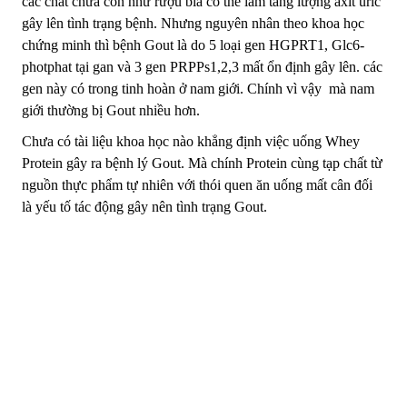
các chất chứa cồn như rượu bia có thể làm tăng lượng axit uric
gây lên tình trạng bệnh. Nhưng nguyên nhân theo khoa học
chứng minh thì bệnh Gout là do 5 loại gen HGPRT1, Glc6-
photphat tại gan và 3 gen PRPPs1,2,3 mất ổn định gây lên. các
gen này có trong tinh hoàn ở nam giới. Chính vì vậy mà nam
giới thường bị Gout nhiều hơn.
Chưa có tài liệu khoa học nào khẳng định việc uống Whey
Protein gây ra bệnh lý Gout. Mà chính Protein cùng tạp chất từ
nguồn thực phẩm tự nhiên với thói quen ăn uống mất cân đối
là yếu tố tác động gây nên tình trạng Gout.