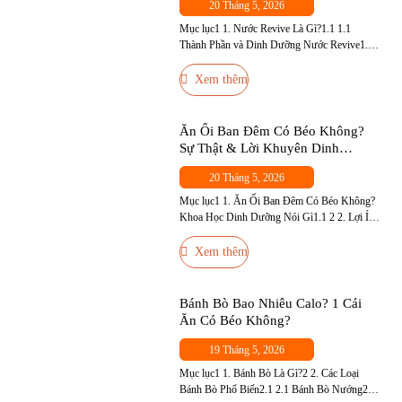
20 Tháng 5, 2026
Mục lục1 1. Nước Revive Là Gì?1.1 1.1
Thành Phần và Dinh Dưỡng Nước Revive1.2
1.2 Nước Revive Có Tốt Không?1.3 1.3 Nước
Revive Bao Nhiêu Calo?1.4 1.4 Uống Revive
Xem thêm
Có Béo Không?2 2. Người Tập Gym Uống
Nước Revive Có Tốt Không?3 3. Tập Gym
Nên Thay Revive Bằng BCAA Không?4 4. Ai
Ăn Ổi Ban Đêm Có Béo Không?
Nên […]
Sự Thật & Lời Khuyên Dinh
Dưỡng
20 Tháng 5, 2026
Mục lục1 1. Ăn Ổi Ban Đêm Có Béo Không?
Khoa Học Dinh Dưỡng Nói Gì1.1 2 2. Lợi Ích
Sức Khỏe Của Ổi — Đặc Biệt Với Người Tập
Gym3 3. Ăn Ổi Ban Đêm Có Tốt Không? —
Xem thêm
Thời Điểm Phù Hợp4 4. Ai Không Nên Ăn Ổi
Ban Đêm?5 5. Cách Ăn […]
Bánh Bò Bao Nhiêu Calo? 1 Cái
Ăn Có Béo Không?
19 Tháng 5, 2026
Mục lục1 1. Bánh Bò Là Gì?2 2. Các Loại
Bánh Bò Phổ Biến2.1 2.1 Bánh Bò Nướng2.2