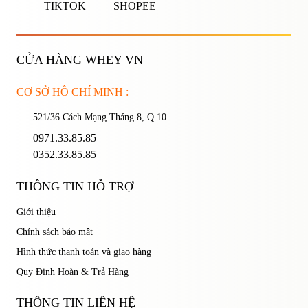
TIKTOK
SHOPEE
CỬA HÀNG WHEY VN
Ghi nhớ mật khẩu
Quên mật khẩu?
CƠ SỞ HỒ CHÍ MINH :
521/36 Cách Mạng Tháng 8, Q.10
ĐĂNG NHẬP
0971.33.85.85
0352.33.85.85
THÔNG TIN HỖ TRỢ
Giới thiệu
Chính sách bảo mật
Hình thức thanh toán và giao hàng
Quy Định Hoàn & Trả Hàng
THÔNG TIN LIÊN HỆ