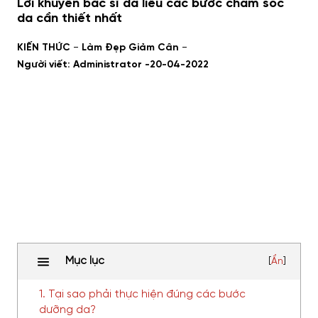
Lời khuyên bác sĩ da liễu các bước chăm sóc
da cần thiết nhất
-
-
KIẾN THỨC
Làm Đẹp Giảm Cân
Người viết: Administrator -
20-04-2022
Mục lục
[
Ẩn
]
1. Tại sao phải thực hiện đúng các bước
dưỡng da?