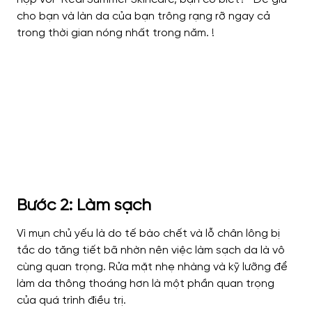
cho bạn và làn da của bạn trông rạng rỡ ngay cả
trong thời gian nóng nhất trong năm. !
Bước 2: Làm sạch
Vì mụn chủ yếu là do tế bào chết và lỗ chân lông bị
tắc do tăng tiết bã nhờn nên việc làm sạch da là vô
cùng quan trọng. Rửa mặt nhẹ nhàng và kỹ lưỡng để
làm da thông thoáng hơn là một phần quan trọng
của quá trình điều trị.