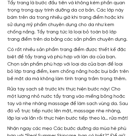
Tẩy trang là bước đầu tiên và không kém phần quan
trọng trong quy trình dưỡng da cơ bản. Các lớp này
bám trên da trong nhiều giờ khi trang điểm hoặc khi
sử dụng mỹ phẩm chuyên dụng cho da như kem
chống nắng. Tẩy trang tức là loại bỏ toàn bộ lớp
trang điểm trên da bằng các sản phẩm chuyên dụng.
Có rất nhiều sản phẩm trang điểm được thiết kế đặc
biệt để tẩy trang và phù hợp với làn da của bạn.
Chọn sản phẩm phù hợp với loại da của bạn để loại
bỏ lớp trang điểm, kem chống nắng hoặc bụi bẩn trên
bề mặt da mà không làm tình trạng trầm trọng thêm.
Rửa tay sạch sẽ trước khi thực hiện bước này! Cho
một lượng nhỏ nước tẩy trang vào miếng bông hoặc
tay và nhẹ nhàng massage để làm sạch vùng da. Sau
đó vỗ trực tiếp nước lên mặt, massage nhẹ nhàng,
lặp lại vài lần rồi thực hiện bước tiếp theo là… rửa mặt!
Nhận ngay các mẹo Các bước dưỡng da mùa hè phù
hợp với “Real Summer Skincare, bạn có biết?” Để giữ