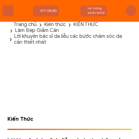
Hệ thống
0971.338.585
WHEYSHOP
Trang chủ
Kiến thức
KIẾN THỨC
Làm Đẹp Giảm Cân
TRANG CHỦ
Lời khuyên bác sĩ da liễu các bước chăm sóc da
FLASH SALE
cần thiết nhất
THANH LÝ
DANH MỤC SẢN PHẨM
THƯƠNG HIỆU
KIẾN THỨC TẬP LUYỆN
HỆ THỐNG CỬA HÀNG
Kiến Thức