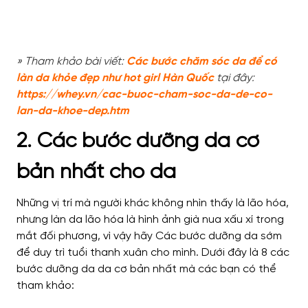
» Tham khảo bài viết:
Các bước chăm sóc da để có
làn da khỏe đẹp như hot girl Hàn Quốc
tại đây:
https://whey.vn/cac-buoc-cham-soc-da-de-co-
lan-da-khoe-dep.htm
2. Các bước dưỡng da cơ
bản nhất cho da
Những vị trí mà người khác không nhìn thấy là lão hóa,
nhưng làn da lão hóa là hình ảnh già nua xấu xí trong
mắt đối phương, vì vậy hãy Các bước dưỡng da sớm
để duy trì tuổi thanh xuân cho mình. Dưới đây là 8 các
bước dưỡng da da cơ bản nhất mà các bạn có thể
tham khảo: