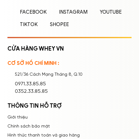
Nhập tên đăng nhập/email và mật khẩu để
FACEBOOK
INSTAGRAM
YOUTUBE
đăng nhập.
TIKTOK
SHOPEE
CỬA HÀNG WHEY VN
CƠ SỞ HỒ CHÍ MINH :
Ghi nhớ mật khẩu
Quên mật khẩu?
521/36 Cách Mạng Tháng 8, Q.10
ĐĂNG NHẬP
0971.33.85.85
0352.33.85.85
THÔNG TIN HỖ TRỢ
Giới thiệu
Chính sách bảo mật
Hình thức thanh toán và giao hàng