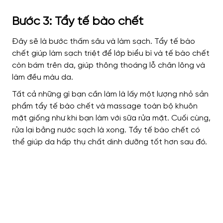
Bước 3: Tẩy tế bào chết
Đây sẽ là bước thấm sâu và làm sạch. Tẩy tế bào
chết giúp làm sạch triệt để lớp biểu bì và tế bào chết
còn bám trên da, giúp thông thoáng lỗ chân lông và
làm đều màu da.
Tất cả những gì bạn cần làm là lấy một lượng nhỏ sản
phẩm tẩy tế bào chết và massage toàn bộ khuôn
mặt giống như khi bạn làm với sữa rửa mặt. Cuối cùng,
rửa lại bằng nước sạch là xong. Tẩy tế bào chết có
thể giúp da hấp thụ chất dinh dưỡng tốt hơn sau đó.