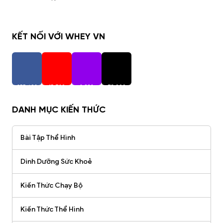
KẾT NỐI VỚI WHEY VN
255,402
15,720
2,938
73,000
Người Theo Dõi
Người Theo Dõi
Người Theo Dõi
Người Theo Dõi
DANH MỤC KIẾN THỨC
Bài Tập Thể Hình
Dinh Dưỡng Sức Khoẻ
Kiến Thức Chạy Bộ
Kiến Thức Thể Hình