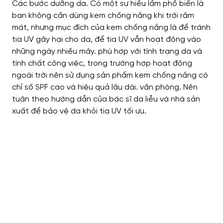
Các bước dưỡng da.
Có một sự hiểu lầm phổ biến là
bạn không cần dùng kem chống nắng khi trời râm
mát, nhưng mục đích của kem chống nắng là để tránh
tia UV gây hại cho da, để tia UV vẫn hoạt động vào
những ngày nhiều mây. phù hợp với tình trạng da và
tính chất công việc, trong trường hợp hoạt động
ngoài trời nên sử dụng sản phẩm kem chống nắng có
chỉ số SPF cao và hiệu quả lâu dài. văn phòng. Nên
tuân theo hướng dẫn của bác sĩ da liễu và nhà sản
xuất để bảo vệ da khỏi tia UV tối ưu.