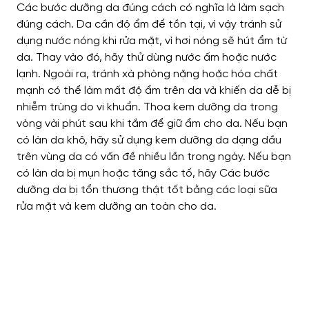
Các bước dưỡng da đúng cách có nghĩa là làm sạch
đúng cách. Da cần độ ẩm để tồn tại, vì vậy tránh sử
dụng nước nóng khi rửa mặt, vì hơi nóng sẽ hút ẩm từ
da. Thay vào đó, hãy thử dùng nước ấm hoặc nước
lạnh. Ngoài ra, tránh xà phòng nặng hoặc hóa chất
mạnh có thể làm mất độ ẩm trên da và khiến da dễ bị
nhiễm trùng do vi khuẩn. Thoa kem dưỡng da trong
vòng vài phút sau khi tắm để giữ ẩm cho da. Nếu bạn
có làn da khô, hãy sử dụng kem dưỡng da dạng dầu
trên vùng da có vấn đề nhiều lần trong ngày. Nếu bạn
có làn da bị mụn hoặc tăng sắc tố, hãy Các bước
dưỡng da bị tổn thương thật tốt bằng các loại sữa
rửa mặt và kem dưỡng an toàn cho da.