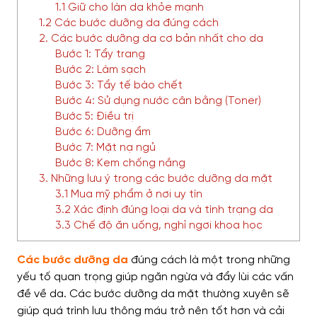
1.1 Giữ cho làn da khỏe mạnh
1.2 Các bước dưỡng da đúng cách
2. Các bước dưỡng da cơ bản nhất cho da
Bước 1: Tẩy trang
Bước 2: Làm sạch
Bước 3: Tẩy tế bào chết
Bước 4: Sử dụng nước cân bằng (Toner)
Bước 5: Điều trị
Bước 6: Dưỡng ẩm
Bước 7: Mặt nạ ngủ
Bước 8: Kem chống nắng
3. Những lưu ý trong các bước dưỡng da mặt
3.1 Mua mỹ phẩm ở nơi uy tín
3.2 Xác định đúng loại da và tình trạng da
3.3 Chế độ ăn uống, nghỉ ngơi khoa học
Các bước dưỡng da
đúng cách là một trong những
yếu tố quan trọng giúp ngăn ngừa và đẩy lùi các vấn
đề về da. Các bước dưỡng da mặt thường xuyên sẽ
giúp quá trình lưu thông máu trở nên tốt hơn và cải