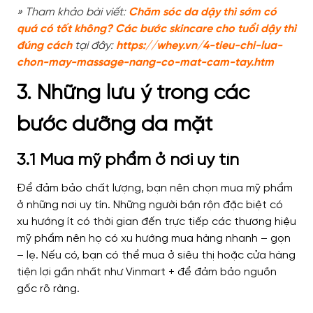
» Tham khảo bài viết:
Chăm sóc da dậy thì sớm có
quá có tốt không? Các bước skincare cho tuổi dậy thì
đúng cách
tại đây:
https://whey.vn/4-tieu-chi-lua-
chon-may-massage-nang-co-mat-cam-tay.htm
3. Những lưu ý trong các
bước dưỡng da mặt
3.1 Mua mỹ phẩm ở nơi uy tín
Để đảm bảo chất lượng, bạn nên chọn mua mỹ phẩm
ở những nơi uy tín. Những người bận rộn đặc biệt có
xu hướng ít có thời gian đến trực tiếp các thương hiệu
mỹ phẩm nên họ có xu hướng mua hàng nhanh – gọn
– lẹ. Nếu có, bạn có thể mua ở siêu thị hoặc cửa hàng
tiện lợi gần nhất như Vinmart + để đảm bảo nguồn
gốc rõ ràng.