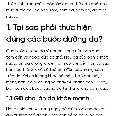
thiện tình trạng sức khỏe làn da có thể gặp phải như
mụn trứng cá, lão hóa sớm, nám da, sạm da, da mất
nước,…
1. Tại sao phải thực hiện
đúng các bước dưỡng da?
Các bước dưỡng da rất quan trọng nếu bạn quan
tâm đến vẻ ngoài của cơ thể. Nếu da của bạn bị mất
nước, làn da không khỏe mạnh có thể dễ nhăn và sâu
hơn sau tuổi 30, và có thể dẫn đến các mảng xám
trên da. Khi da không khỏe sẽ mất đi độ đàn hồi,
mỏng hơn, da bị chùng và chảy xệ nhanh hơn…Vì vậy,
bạn cần Các bước dưỡng da từ những khía cạnh sau:
1.1 Giữ cho làn da khỏe mạnh
Uống nhiều nước trong ngày để giữ nước cho da và
duy trì một chế độ ăn uống cân bằng để cung cấp