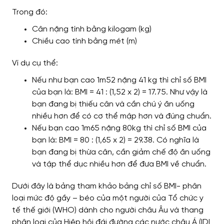
Trong đó:
Cân nặng tính bằng kilogam (kg)
Chiều cao tính bằng mét (m)
Ví dụ cụ thể:
Nếu như bạn cao 1m52 nặng 41 kg thì chỉ số BMI
của bạn là: BMI = 41 : (1,52 x 2) = 17.75. Như vậy là
bạn đang bị thiếu cân và cần chú ý ăn uống
nhiều hơn để có cơ thể mập hơn và đúng chuẩn.
Nếu bạn cao 1m65 nặng 80kg thì chỉ số BMI của
bạn là: BMI = 80 : (1,65 x 2) = 29.38. Có nghĩa là
bạn đang bị thừa cân, cần giảm chế độ ăn uống
và tập thể dục nhiều hơn để đưa BMI về chuẩn.
Dưới đây là bảng tham khảo bảng chỉ số BMI- phân
loại mức độ gầy – béo của một người của Tổ chức y
tế thế giới (WHO) dành cho người châu Âu và thang
phân loại của Hiệp hội đái đường các nước châu Á (IDI