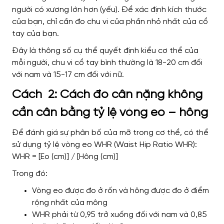
người có xương lớn hơn (yếu). Để xác định kích thước
của bạn, chỉ cần đo chu vi của phần nhỏ nhất của cổ
tay của bạn.
Đây là thông số cụ thể quyết định kiểu cơ thể của
mỗi người, chu vi cổ tay bình thường là 18-20 cm đối
với nam và 15-17 cm đối với nữ.
Cách 2: Cách đo cân nặng không
cần cân bằng tỷ lệ vòng eo – hông
Để đánh giá sự phân bố của mỡ trong cơ thể, có thể
sử dụng tỷ lệ vòng eo WHR (Waist Hip Ratio WHR):
WHR = [Eo (cm)] / [Hông (cm)]
Trong đó:
Vòng eo được đo ở rốn và hông được đo ở điểm
rộng nhất của mông
WHR phải từ 0,95 trở xuống đối với nam và 0,85