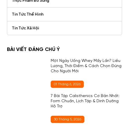
Thực Phẩm Bổ Sung
Tin Tức Thể Hình
Tin Tức Xã Hội
BÀI VIẾT ĐÁNG CHÚ Ý
Một Ngày Uống Whey Mấy Lần? Liều
Lượng, Thời Điểm & Cách Chọn Đúng
Cho Người Mới
01 Tháng 6, 2026
7 Bài Tập Calisthenics Cơ Bản Nhất:
Form Chuẩn, Lịch Tập & Dinh Dưỡng
Hỗ Trợ
30 Tháng 5, 2026