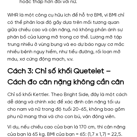
hoặc thấp hơn đối với nữ.
WHR là một công cụ hữu ích để hỗ trợ BMI, vì BMI chỉ
có thể phân loại độ gầy dựa trên mối tương quan
giữa chiều cao và cân nặng, nó không phản ánh sự
phân bố của lượng mỡ trong cơ thể. Lượng mỡ tập
trung nhiều ở vùng bụng và eo dự báo nguy cơ mắc
nhiều bệnh nguy hiểm, như tiểu đường, rối loạn mỡ
máu, xơ cứng động mạch, v.v.
Cách 3: Chỉ số khối Quetelet –
Cách đo cân nặng không cần cân
Chỉ số khối Kettler. Theo Bright Side, đây là một cách
dễ dàng và chính xác để xác định cân nặng tối ưu
cho nam và nữ trong độ tuổi 20-65, không bao gồm
phụ nữ mang thai và cho con bú, vận động viên.
Ví dụ, nếu chiều cao của bạn là 170 cm, thì cân nặng
của bạn là 65 kg. BMI của bạn = 65: (1,7 x 1,7) = 22,5.