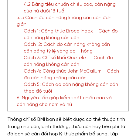
4.2 Bảng tiêu chuẩn chiều cao, cân nặng
của nữ dưới 18 tuổi
5. 5 Cách đo cân nặng không cần cân đơn
giản
Cách 1: Công thức Broca Index – Cách đo
cân nặng không cần cân
Cách 2: Cách đo cân nặng không cần
cân bằng tỷ lệ vòng eo – hông
Cách 3: Chỉ số khối Quetelet – Cách đo
cân nặng không cần cân
Cách 4: Công thức John McCallum – Cách
đo cân nặng không cần cân
Cách 5: Cách đo cân nặng không cần cân
theo độ tuổi
6. Nguyên tắc giúp kiểm soát chiều cao và
cân nặng cho nam và nữ
Thông chỉ số BMI bạn sẽ biết được cơ thể thuộc tình
trạng nhẹ cân, bình thường, thừa cân hay béo phì từ
đó bạn sẽ cân đối hợp lý thực phẩm bổ sung, tập