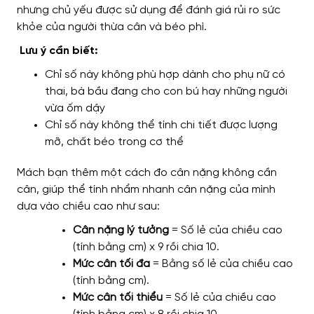
nhưng chủ yếu được sử dụng để đánh giá rủi ro sức
khỏe của người thừa cân và béo phì.
Lưu ý cần biết:
Chỉ số này không phù hợp dành cho phụ nữ có
thai, bà bầu đang cho con bú hay những người
vừa ốm dậy
Chỉ số này không thể tính chi tiết được lượng
mỡ, chất béo trong cơ thể
Mách bạn thêm một cách đo cân nặng không cần
cân, giúp thể tính nhẩm nhanh cân nặng của mình
dựa vào chiều cao như sau:
Cân nặng lý tưởng
= Số lẻ của chiều cao
(tính bằng cm) x 9 rồi chia 10.
Mức cân tối đa
= Bằng số lẻ của chiều cao
(tính bằng cm).
Mức cân tối thiểu
= Số lẻ của chiều cao