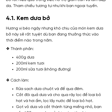
da. Tham chiếu tương tự như khi bạn ngoại tuyến.
4.1. Kem dưa bở
Hương vị béo ngậy nhưng khó chịu của món kem dưa
bở này sẽ rất tuyệt dù bạn đang thưởng thức vào
thời điểm nào trong năm.
❖ Thành phần:
400g dưa
200ml kem tươi
200ml sữa tươi (không đường)
❖ Cách làm:
Rửa sạch dưa chuột và để qua đêm.
Cắt đôi quả dưa và cho qua rây lọc để loại bỏ
hạt và hơi ẩm, lọc lấy nước để loại bỏ hạt.
Gọt vỏ dưa và cắt thành từng miếng nhỏ, bạn