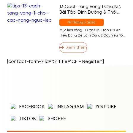
Theo Khẩu Phần5 5. Ăn Bánh Bò […]
13 Cách Tăng Vòng 1 Cho Nữ:
Bài Tập, Dinh Dưỡng & Thói
Quen Hiệu Quả Nhất
18 Tháng 5, 2026
Mục lục1 Vòng 1 Được Cấu Tạo Từ Gì?
Hiểu Đúng Để Làm Đúng2 Các Yếu Tố
Ảnh Hưởng Đến Kích Thước Vòng 13 13
Cách Tăng Vòng 1 Hiệu Quả3.1 Nhóm 1:
Xem thêm
Bài Tập Phát Triển Cơ Ngực3.2 Nhóm 2:
Dinh Dưỡng Hỗ Trợ Tăng Vòng 13.3
[contact-form-7 id="5" title="CF - Register"]
Nhóm 3: Thói Quen và Kỹ Thuật […]
ĐĂNG NHẬP
ĐĂNG KÝ
Nhập tên đăng nhập/email và mật khẩu để
FACEBOOK
INSTAGRAM
YOUTUBE
đăng nhập.
TIKTOK
SHOPEE