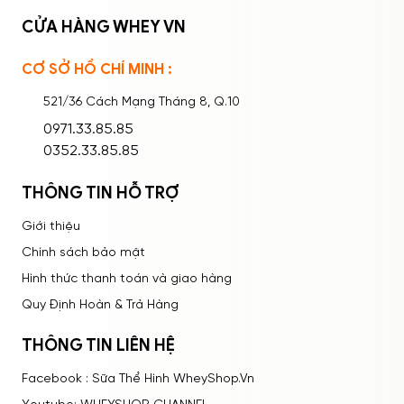
CỬA HÀNG WHEY VN
CƠ SỞ HỒ CHÍ MINH :
Ghi nhớ mật khẩu
Quên mật khẩu?
521/36 Cách Mạng Tháng 8, Q.10
ĐĂNG NHẬP
0971.33.85.85
0352.33.85.85
THÔNG TIN HỖ TRỢ
Giới thiệu
Chính sách bảo mật
Hình thức thanh toán và giao hàng
Quy Định Hoàn & Trả Hàng
THÔNG TIN LIÊN HỆ
Facebook : Sữa Thể Hình WheyShop.Vn