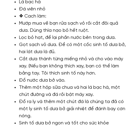
Lá bạc hà
Đá viên nhỏ
❖ Cach làm:
Mướp mua về bạn rửa sạch vỏ rồi cắt đôi quả
dưa. Dùng thìa nạo bỏ hết ruột.
Lọc bỏ hạt, để lại phần nước bên trong dưa.
Gọt sạch vỏ dưa. Để có một cốc sinh tố dưa bở,
hai lát dưa là đủ.
Cắt dưa thành từng miếng nhỏ và cho vào máy
xay. (Nếu bạn không thích xay, bạn có thể làm
bằng tay. Tôi thích sinh tố này hơn.
Đổ nước dưa bở vào.
Thêm một hộp sữa chua và hai lá bạc hà, một
chút đường và đá rồi bật máy xay.
Đổ ra ly và thêm một chút đá là chúng ta đã có
một ly sinh tố dưa bở giải nhiệt để đánh bay cơn
nóng.
Sinh tố dưa bở ngon và tốt cho sức khỏe