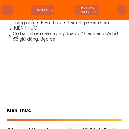
Hệ thống
0971.338.585
WHEYSHOP
Trang chủ
Kiến thức
Làm Đẹp Giảm Cân
KIẾN THỨC
TRANG CHỦ
Có bao nhiêu calo trong dưa bở? Cách ăn dưa bở
FLASH SALE
để giữ dáng, đẹp da
THANH LÝ
DANH MỤC SẢN PHẨM
THƯƠNG HIỆU
KIẾN THỨC TẬP LUYỆN
HỆ THỐNG CỬA HÀNG
Kiến Thức