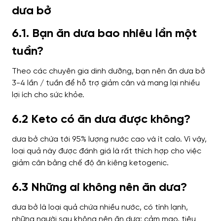
dưa bở
6.1. Bạn ăn dưa bao nhiêu lần một
tuần?
Theo các chuyên gia dinh dưỡng, bạn nên ăn dưa bở
3-4 lần / tuần để hỗ trợ giảm cân và mang lại nhiều
lợi ích cho sức khỏe.
6.2 Keto có ăn dưa được không?
dưa bở chứa tới 95% lượng nước cao và ít calo. Vì vậy,
loại quả này được đánh giá là rất thích hợp cho việc
giảm cân bằng chế độ ăn kiêng ketogenic.
6.3 Những ai không nên ăn dưa?
dưa bở là loại quả chứa nhiều nước, có tính lạnh,
những người sau không nên ăn dưa: cảm mạo, tiêu