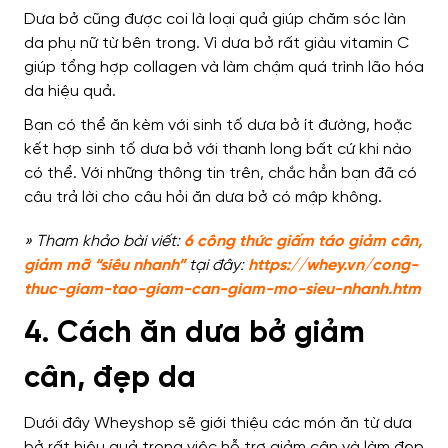
Dưa bở cũng được coi là loại quả giúp chăm sóc làn
da phụ nữ từ bên trong. Vì dưa bở rất giàu vitamin C
giúp tổng hợp collagen và làm chậm quá trình lão hóa
da hiệu quả.
Bạn có thể ăn kèm với sinh tố dưa bở ít đường, hoặc
kết hợp sinh tố dưa bở với thanh long bất cứ khi nào
có thể.
Với những thông tin trên, chắc hẳn bạn đã có
câu trả lời cho câu hỏi ăn dưa bở có mập không.
» Tham khảo bài viết:
6 công thức giấm táo giảm cân,
giảm mỡ “siêu nhanh”
tại đây:
https://whey.vn/cong-
thuc-giam-tao-giam-can-giam-mo-sieu-nhanh.htm
4. Cách ăn dưa bở giảm
cân, đẹp da
Dưới đây Wheyshop sẽ giới thiệu các món ăn từ dưa
bở rất hiệu quả trong việc hỗ trợ giảm cân và làm đẹp