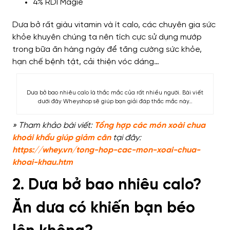
4% RDI Magiê
Dưa bở rất giàu vitamin và ít calo, các chuyên gia sức
khỏe khuyên chúng ta nên tích cực sử dụng mướp
trong bữa ăn hàng ngày để tăng cường sức khỏe,
hạn chế bệnh tật, cải thiện vóc dáng…
Dưa bở bao nhiêu calo là thắc mắc của rất nhiều người. Bài viết
dưới đây Wheyshop sẽ giúp bạn giải đáp thắc mắc này…
» Tham khảo bài viết:
Tổng hợp các món xoài chua
khoái khẩu giúp giảm cân
tại đây:
https://whey.vn/tong-hop-cac-mon-xoai-chua-
khoai-khau.htm
2. Dưa bở bao nhiêu calo?
Ăn dưa có khiến bạn béo