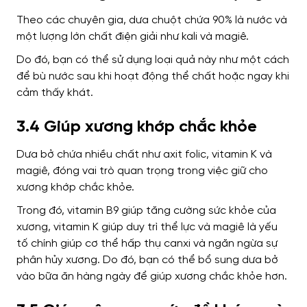
Theo các chuyên gia, dưa chuột chứa 90% là nước và
một lượng lớn chất điện giải như kali và magiê.
Do đó, bạn có thể sử dụng loại quả này như một cách
để bù nước sau khi hoạt động thể chất hoặc ngay khi
cảm thấy khát.
3.4 Giúp xương khớp chắc khỏe
Dưa bở chứa nhiều chất như axit folic, vitamin K và
magiê, đóng vai trò quan trọng trong việc giữ cho
xương khớp chắc khỏe.
Trong đó, vitamin B9 giúp tăng cường sức khỏe của
xương, vitamin K giúp duy trì thể lực và magiê là yếu
tố chính giúp cơ thể hấp thụ canxi và ngăn ngừa sự
phân hủy xương.
Do đó, bạn có thể bổ sung dưa bở
vào bữa ăn hàng ngày để giúp xương chắc khỏe hơn.