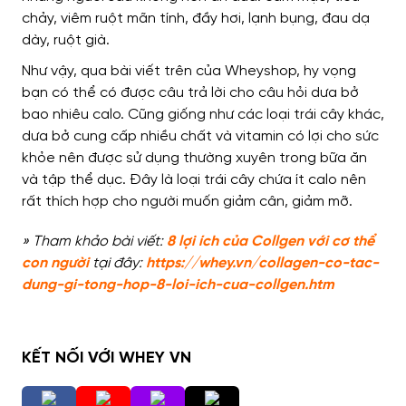
chảy, viêm ruột mãn tính, đầy hơi, lạnh bụng, đau dạ
dày, ruột già.
Như vậy, qua bài viết trên của Wheyshop, hy vọng
bạn có thể có được câu trả lời cho câu hỏi dưa bở
bao nhiêu calo. Cũng giống như các loại trái cây khác,
dưa bở cung cấp nhiều chất và vitamin có lợi cho sức
khỏe nên được sử dụng thường xuyên trong bữa ăn
và tập thể dục. Đây là loại trái cây chứa ít calo nên
rất thích hợp cho người muốn giảm cân, giảm mỡ.
» Tham khảo bài viết:
8 lợi ích của Collgen với cơ thể
con người
tại đây:
https://whey.vn/collagen-co-tac-
dung-gi-tong-hop-8-loi-ich-cua-collgen.htm
KẾT NỐI VỚI WHEY VN