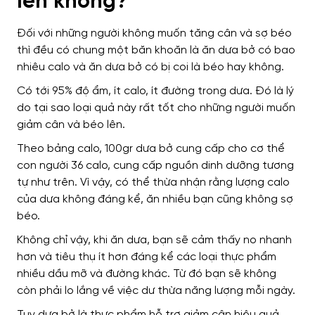
lên không?
Đối với những người không muốn tăng cân và sợ béo
thì đều có chung một băn khoăn là ăn dưa bở có bao
nhiêu calo và ăn dưa bở có bị coi là béo hay không.
Có tới 95% độ ẩm, ít calo, ít đường trong dưa. Đó là lý
do tại sao loại quả này rất tốt cho những người muốn
giảm cân và béo lên.
Theo bảng calo, 100gr dưa bở cung cấp cho cơ thể
con người 36 calo, cung cấp nguồn dinh dưỡng tương
tự như trên. Vì vậy, có thể thừa nhận rằng lượng calo
của dưa không đáng kể, ăn nhiều bạn cũng không sợ
béo.
Không chỉ vậy, khi ăn dưa, bạn sẽ cảm thấy no nhanh
hơn và tiêu thụ ít hơn đáng kể các loại thực phẩm
nhiều dầu mỡ và đường khác. Từ đó bạn sẽ không
còn phải lo lắng về việc dư thừa năng lượng mỗi ngày.
Tuy dưa bở là thực phẩm hỗ trợ giảm cân hiệu quả