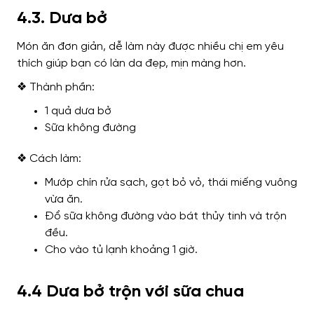
4.3. Dưa bở
Món ăn đơn giản, dễ làm này được nhiều chị em yêu
thích giúp bạn có làn da đẹp, mịn màng hơn.
❖ Thành phần:
1 quả dưa bở
Sữa không đường
❖ Cách làm:
Mướp chín rửa sạch, gọt bỏ vỏ, thái miếng vuông
vừa ăn.
Đổ sữa không đường vào bát thủy tinh và trộn
đều.
Cho vào tủ lạnh khoảng 1 giờ.
4.4 Dưa bở trộn với sữa chua