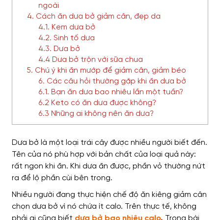
ngoài
4. Cách ăn dưa bở giảm cân, đẹp da
4.1. Kem dưa bở
4.2. Sinh tố dưa
4.3. Dưa bở
4.4 Dưa bở trộn với sữa chua
5. Chú ý khi ăn mướp để giảm cân, giảm béo
6. Các câu hỏi thường gặp khi ăn dưa bở
6.1. Bạn ăn dưa bao nhiêu lần một tuần?
6.2 Keto có ăn dưa được không?
6.3 Những ai không nên ăn dưa?
Dưa bở là một loại trái cây được nhiều người biết đến.
Tên của nó phù hợp với bản chất của loại quả này:
rất ngon khi ăn. Khi dưa ăn được, phần vỏ thường nứt
ra để lộ phần cùi bên trong.
Nhiều người đang thực hiện chế độ ăn kiêng giảm cân
chọn dưa bở vì nó chứa ít calo. Trên thực tế, không
phải ai cũng biết
dưa bở bao nhiêu calo
.
Trong bài