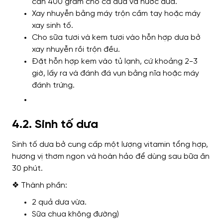
cần 400 gram cho cả dưa và nước dưa.
Xay nhuyễn bằng máy trộn cầm tay hoặc máy
xay sinh tố.
Cho sữa tươi và kem tươi vào hỗn hợp dưa bở
xay nhuyễn rồi trộn đều.
Đặt hỗn hợp kem vào tủ lạnh, cứ khoảng 2-3
giờ, lấy ra và đánh đá vụn bằng nĩa hoặc máy
đánh trứng.
4.2. Sinh tố dưa
Sinh tố dưa bở cung cấp một lượng vitamin tổng hợp,
hương vị thơm ngon và hoàn hảo để dùng sau bữa ăn
30 phút.
❖ Thành phần:
2 quả dưa vừa.
Sữa chua không đường)