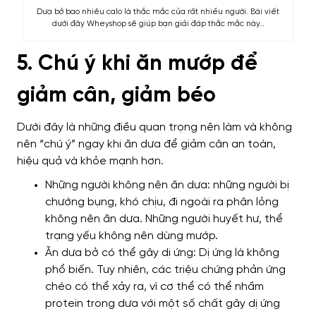
Dưa bở bao nhiêu calo là thắc mắc của rất nhiều người. Bài viết
dưới đây Wheyshop sẽ giúp bạn giải đáp thắc mắc này…
5. Chú ý khi ăn mướp để
giảm cân, giảm béo
Dưới đây là những điều quan trọng nên làm và không
nên “chú ý” ngay khi ăn dưa để giảm cân an toàn,
hiệu quả và khỏe mạnh hơn.
Những người không nên ăn dưa: những người bị
chướng bụng, khó chịu, đi ngoài ra phân lỏng
không nên ăn dưa. Những người huyết hư, thể
trạng yếu không nên dùng mướp.
Ăn dưa bở có thể gây dị ứng: Dị ứng là không
phổ biến. Tuy nhiên, các triệu chứng phản ứng
chéo có thể xảy ra, vì cơ thể có thể nhầm
protein trong dưa với một số chất gây dị ứng