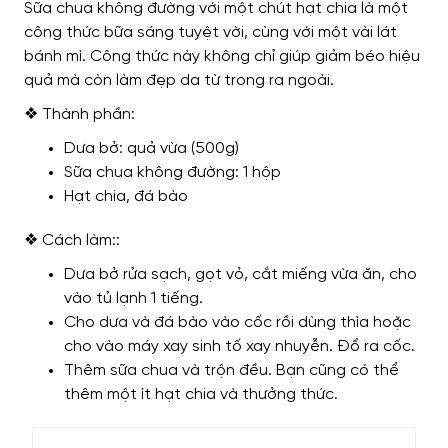
Sữa chua không đường với một chút hạt chia là một
công thức bữa sáng tuyệt vời, cùng với một vài lát
bánh mì. Công thức này không chỉ giúp giảm béo hiệu
quả mà còn làm đẹp da từ trong ra ngoài.
❖ Thành phần:
Dưa bở: quả vừa (500g)
Sữa chua không đường: 1 hộp
Hạt chia, đá bào
❖ Cách làm::
Dưa bở rửa sạch, gọt vỏ, cắt miếng vừa ăn, cho
vào tủ lạnh 1 tiếng.
Cho dưa và đá bào vào cốc rồi dùng thìa hoặc
cho vào máy xay sinh tố xay nhuyễn. Đổ ra cốc.
Thêm sữa chua và trộn đều. Bạn cũng có thể
thêm một ít hạt chia và thưởng thức.