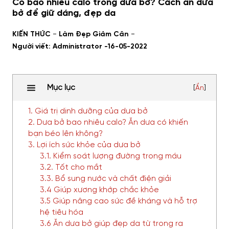
Có bao nhiêu calo trong dưa bở? Cách ăn dưa
bở để giữ dáng, đẹp da
-
-
KIẾN THỨC
Làm Đẹp Giảm Cân
Người viết: Administrator -
16-05-2022
Mục lục
[
Ẩn
]
1. Giá trị dinh dưỡng của dưa bở
2. Dưa bở bao nhiêu calo? Ăn dưa có khiến
bạn béo lên không?
3. Lợi ích sức khỏe của dưa bở
3.1. Kiểm soát lượng đường trong máu
3.2. Tốt cho mắt
3.3. Bổ sung nước và chất điện giải
3.4 Giúp xương khớp chắc khỏe
3.5 Giúp nâng cao sức đề kháng và hỗ trợ
hệ tiêu hóa
3.6 Ăn dưa bở giúp đẹp da từ trong ra