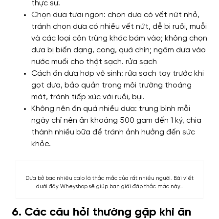
thực sự.
Chọn dưa tươi ngon: chọn dưa có vết nứt nhỏ,
tránh chọn dưa có nhiều vết nứt, dễ bị ruồi, muỗi
và các loại côn trùng khác bám vào; không chọn
dưa bị biến dạng, cong, quá chín; ngâm dưa vào
nước muối cho thật sạch. rửa sạch
Cách ăn dưa hợp vệ sinh: rửa sạch tay trước khi
gọt dưa, bảo quản trong môi trường thoáng
mát, tránh tiếp xúc với ruồi, bụi.
Không nên ăn quá nhiều dưa: trung bình mỗi
ngày chỉ nên ăn khoảng 500 gam đến 1 ký, chia
thành nhiều bữa để tránh ảnh hưởng đến sức
khỏe.
Dưa bở bao nhiêu calo là thắc mắc của rất nhiều người. Bài viết
dưới đây Wheyshop sẽ giúp bạn giải đáp thắc mắc này…
6. Các câu hỏi thường gặp khi ăn