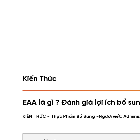
Kiến Thức
EAA là gì ? Đánh giá lợi ích bổ s
-
-
KIẾN THỨC
Thực Phẩm Bổ Sung
Người viết: Adminis