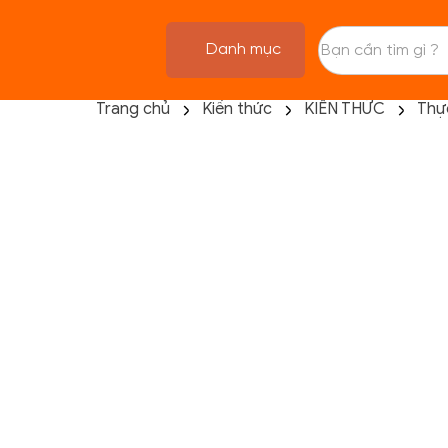
Danh mục
Trang chủ
Kiến thức
KIẾN THỨC
Thự
TRANG CHỦ
FLASH SALE
THANH LÝ
DANH MỤC SẢN PHẨM
THƯƠNG HIỆU
KIẾN THỨC TẬP LUYỆN
HỆ THỐNG CỬA HÀNG