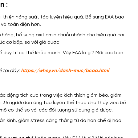
ện
:
i thiện năng suất
tập luyện hiệu quả. Bổ sung EAA bao
t và toàn diện hơn.
 kháng, bổ sung axit amin chuỗi nhánh
cho hiệu quả
cải
c cơ bắp, so với giả dược
ẻ tại đây:
https://whey.vn/danh-muc/bcaa.html
ác động tích cực
trong việc kích thích giảm béo, giảm
ới 36 người đàn ông tập luyện thể thao
cho thấy việc
bổ
 mỡ cơ thể so với
các đối tượng
sử dụng giả dược.
hần kinh, giảm stress căng thẳng
từ đó hạn chế
dị hóa