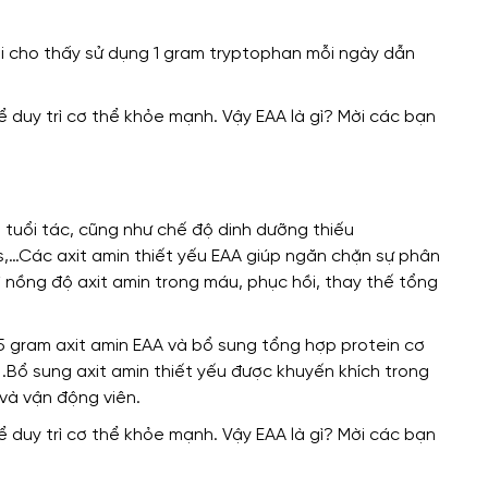
ổi
cho thấy
sử dụng 1 gram tryptophan mỗi ngày
dẫn
 tuổi tác,
cũng như
chế độ dinh dưỡng thiếu
s,…Các axit amin thiết yếu EAA
giúp
ngăn chặn sự phân
ì nồng độ axit amin trong máu, phục hồi, thay thế tổng
5 gram axit amin EAA
và bổ sung
tổng hợp protein cơ
.Bổ sung axit amin thiết yếu
được khuyến khích
trong
và vận động viên.