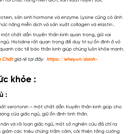
an
tới chức năng miễn dịch, sản xuất huyết sắc
rotein, sản sinh hormone và enzyme.
Lysine cũng có
ảnh
hức năng
miễn dịch và sản xuất collagen và elastin .
 một chất dẫn truyền thần kinh
quan trọng
,
giữ vai
 ngủ. Histidine
rất quan trọng để
duy trì sự ổn định ở vỏ
quanh các tế bào thần kinh
giúp chúng luôn khỏe mạnh
.
g Chất
giá rẻ tại đây:
https://whey.vn/danh-
ức khỏe :
ủ :
uất serotonin – một chất dẫn truyền thần kinh
giúp cho
lượng của giấc ngủ,
giữ ổn định tinh thần
.
nản và rối loạn giấc ngủ,
một số nghiên cứu đã chỉ ra
m
giảm các triệu chứng trầm cảm,
cải thiện
tăng cường