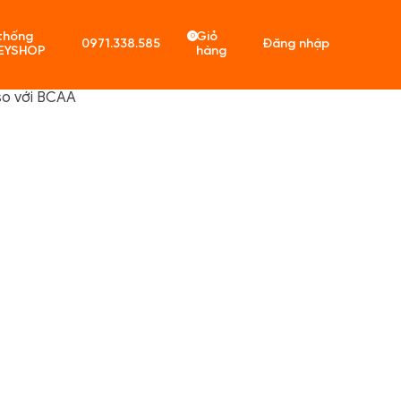
thống
Giỏ
0
0971.338.585
Đăng nhập
EYSHOP
hàng
 so với BCAA
ó sản phẩm trong giỏ hàng.