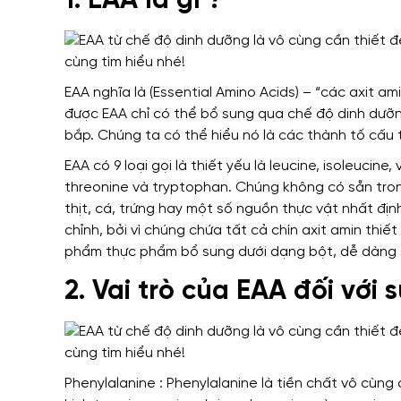
1. EAA là gì ?
EAA
nghĩa là
(Essential Amino Acids) – “các axit ami
được
EAA
chỉ có thể
bổ sung qua chế độ dinh dưỡ
bắp.
Chúng ta có thể hiểu
nó
là các thành tố
cấu 
EAA
có
9 loại gọi là thiết yếu là leucine, isoleucine, 
threonine và tryptophan.
Chúng
không có sẵn tro
thịt, cá, trứng
hay
một số nguồn thực vật
nhất địn
chỉnh,
bởi vì chúng
chứa tất cả chín axit amin thiế
phẩm thực phẩm bổ sung
dưới dạng
bột, dễ dàng 
2. Vai trò của EAA đối với 
Phenylalanine : Phenylalanine là tiền chất
vô cùng 