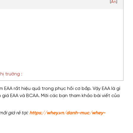
[
Ẩn
]
hị trường :
ệm EAA
rất hiệu quả trong phục hồi
cơ bắp. Vậy EAA là gì
 giá
EAA và BCAA. Mời các bạn tham khảo bài viết của
i giá rẻ tại:
https://whey.vn/danh-muc/whey-