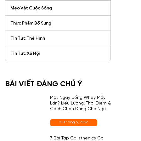
Mẹo Vặt Cuộc Sống
Thực Phẩm Bổ Sung
Tin Tức Thể Hình
Tin Tức Xã Hội
BÀI VIẾT ĐÁNG CHÚ Ý
Một Ngày Uống Whey Mấy
Lần? Liều Lượng, Thời Điểm &
Cách Chọn Đúng Cho Người
Mới
01 Tháng 6, 2026
7 Bài Tập Calisthenics Cơ