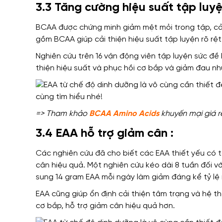
3.3 Tăng cường hiệu suất tập luy
BCAA
được chứng minh
giảm mệt mỏi trong tập,
cả
gồm BCAA
giúp
cải thiện hiệu suất tập luyện rõ rệ
Nghiên cứu trên
16 vận động viên tập luyện sức đề
thiện hiệu suất và phục hồi cơ bắp
và
giảm đau nhứ
=> Tham khảo
BCAA Amino Acids
khuyến mại giá r
3.4 EAA hỗ trợ giảm cân :
Các nghiên cứu đã cho biết
các EAA thiết yếu
có t
cân hiệu quả.
Một nghiên cứu kéo dài
8 tuần đối v
sung 14 gram EAA mỗi ngày
làm
giảm đáng kể tỷ lệ
EAA cũng
giúp ổn định
cải thiện tâm trạng và hệ t
cơ bắp, hỗ trợ giảm cân hiệu quả hơn.