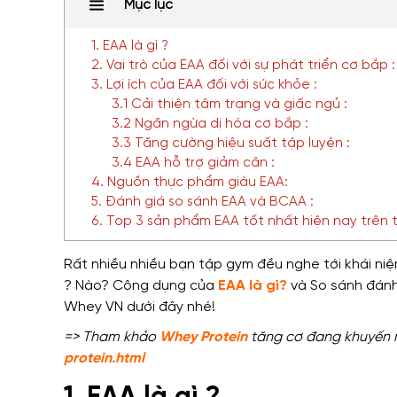
Mục lục
1. EAA là gì ?
2. Vai trò của EAA đối với sự phát triển cơ bắp :
3. Lợi ích của EAA đối với sức khỏe :
3.1 Cải thiện tâm trạng và giấc ngủ :
3.2 Ngăn ngừa dị hóa cơ bắp :
3.3 Tăng cường hiệu suất tập luyện :
3.4 EAA hỗ trợ giảm cân :
4. Nguồn thực phẩm giàu EAA:
5. Đánh giá so sánh EAA và BCAA :
6. Top 3 sản phẩm EAA tốt nhất hiện nay trên t
Rất nhiều nhiều bạn tập gym
đều
nghe tới
khái ni
? Nào?
Công dụng của
EAA là gì?
và
So sánh đánh
Whey VN dưới đây nhé!
=> Tham khảo
Whey Protein
tăng cơ đang khuyến mã
protein.html