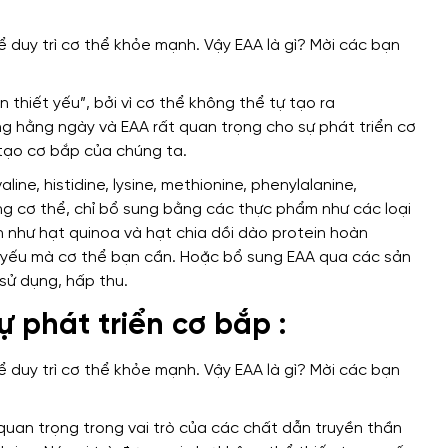
n thiết yếu”,
bởi vì
cơ thể không thể tự
tạo ra
ng
hằng ngày
và EAA
rất quan trọng
cho sự phát triển cơ
tạo
cơ bắp của chúng ta.
valine, histidine, lysine, methionine, phenylalanine,
ng cơ thể,
chỉ bổ sung bằng các thực phẩm
như các loại
h như
hạt quinoa và hạt chia
dồi dào
protein hoàn
t yếu
mà cơ thể bạn cần
.
Hoặc bổ sung EAA qua
các sản
sử dụng, hấp thu.
sự phát triển cơ bắp :
quan trọng trong vai trò của các
chất dẫn truyền thần