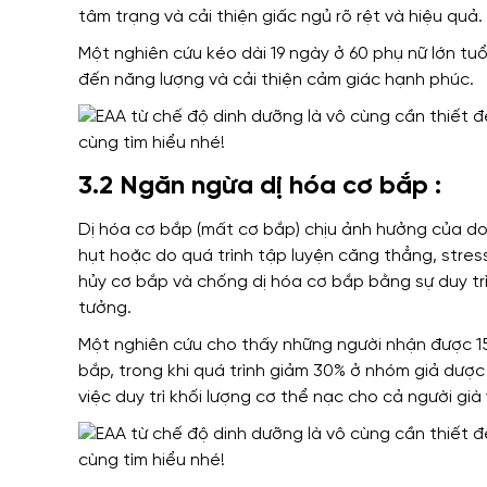
tâm trạng và
cải thiện giấc ngủ rõ rệt và hiệu quả
.
Một nghiên cứu kéo dài
19 ngày ở 60 phụ nữ lớn tu
đến
năng lượng và cải thiện cảm giác hạnh phúc.
3.2 Ngăn ngừa dị hóa cơ bắp :
Dị hóa cơ bắp (mất cơ bắp)
chịu ảnh hưởng của
do
hụt
hoặc
do quá trình tập luyện căng thẳng, stres
hủy cơ bắp và chống dị hóa cơ bắp
bằng sự
duy tr
tưởng.
Một nghiên cứu cho thấy
những người nhận được 1
bắp,
trong khi
quá trình giảm 30% ở nhóm giả dược 
việc duy trì khối lượng cơ thể nạc
cho cả
người già 