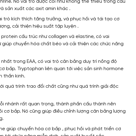
hrine.
Nó
vai trò
được coi như không thể thiếu
trong cấu
và
sản xuất các axit amin khác .
i trò
kích thích tăng trưởng,
và
phục hồi và tái tạo cơ
ượng,
cải thiện
hiệu suất tập luyện .
protein cấu trúc như collagen và elastine,
có vai
ư
giúp
chuyển hóa chất béo
và
cải thiện các chức năng
o nhất
trong EAA,
có vai trò
cân bằng
duy trì nồng độ
 cơ bắp. Tryptophan
liên quan
tới việc sản sinh hormone
 thần kinh.
ới
quá trình trao đổi chất
cũng như
quá trình giải độc
ỗi nhánh rất quan trọng, thành phần cấu thành nên
ồi cơ bắp.
Nó cũng giúp
điều chỉnh lượng cân bằng lượng
g.
ine
giúp
chuyển hóa cơ bắp , phục hồi và phát triển cơ