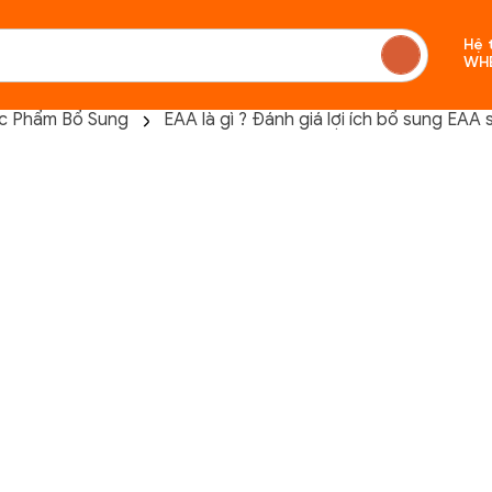
Hệ 
WH
c Phẩm Bổ Sung
EAA là gì ? Đánh giá lợi ích bổ sung EAA
Chưa c