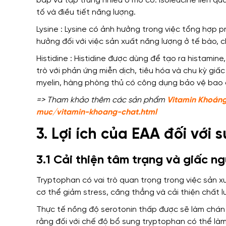
bắp
và
tập trung nhiều ở mô cơ. Isoleucine
liên qu
tố
và
điều tiết năng lượng.
Lysine : Lysine
có ảnh hưởng
trong việc tổng hợp p
hưởng đối với việc sản xuất năng lượng ở tế bào,
c
Histidine : Histidine được
dùng để tạo ra
histamine,
trò
với phản ứng miễn dịch, tiêu hóa và chu kỳ giấc
myelin,
hàng phòng thủ
có công dụng bảo vệ bao 
=> Tham khảo thêm các sản phẩm
Vitamin Khoán
muc/vitamin-khoang-chat.html
3. Lợi ích của EAA đối với s
3.1 Cải thiện tâm trạng và giấc ng
Tryptophan
có vai trò quan trọng trong
việc sản x
cơ thể giảm stress, căng thẳng
và
cải thiện chất 
Thực tế
nồng độ serotonin thấp được
sẽ làm
chán 
rằng
đối với chế độ bổ sung tryptophan
có thể là