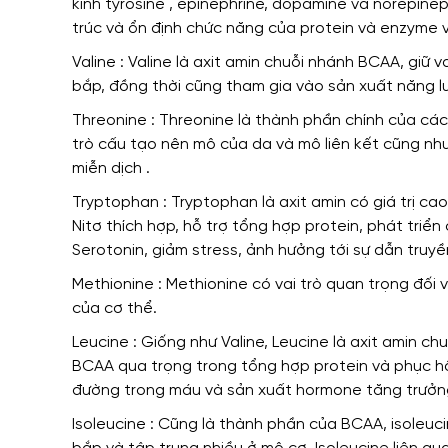
kinh tyrosine , epinephrine, dopamine và norepinep
trúc và
ổn định
chức năng của protein và enzyme
Valine : Valine
là
axit amin chuỗi nhánh BCAA,
giữ va
bắp,
đồng thời cũng
tham gia vào sản xuất năng l
Threonine : Threonine
là thành phần chính
của các 
trò
cấu tạo nên mô của da và mô liên kết
cũng nh
miễn dịch .
Tryptophan : Tryptophan là axit amin
có giá trị ca
Nitơ thích hợp,
hỗ trợ
tổng hợp protein, phát triển
Serotonin, giảm stress,
ảnh hưởng tới
sự dẫn truyền
Methionine : Methionine
có vai trò quan trọng đối v
của cơ thể.
Leucine : Giống như Valine, Leucine
là
axit amin chu
BCAA
qua trọng trong
tổng hợp protein và phục h
đường trong máu
và
sản xuất hormone tăng trưởn
Isoleucine : Cũng là thành phần của BCAA, isoleuc