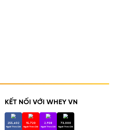
KẾT NỐI VỚI WHEY VN
255,402
15,720
2,938
73,000
Người Theo Dõi
Người Theo Dõi
Người Theo Dõi
Người Theo Dõi