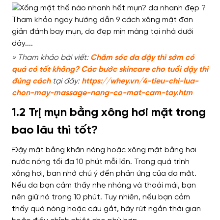
» Tham khảo bài viết:
Chăm sóc da dậy thì sớm có
quá có tốt không? Các bước skincare cho tuổi dậy thì
đúng cách
tại đây:
https://whey.vn/4-tieu-chi-lua-
chon-may-massage-nang-co-mat-cam-tay.htm
1.2 Trị mụn bằng xông hơi mặt trong
bao lâu thì tốt?
Đậy mặt bằng khăn nóng hoặc xông mặt bằng hơi
nước nóng tối đa 10 phút mỗi lần. Trong quá trình
xông hơi, bạn nhớ chú ý đến phản ứng của da mặt.
Nếu da bạn cảm thấy nhẹ nhàng và thoải mái, bạn
nên giữ nó trong 10 phút. Tuy nhiên, nếu bạn cảm
thấy quá nóng hoặc cáu gắt, hãy rút ngắn thời gian