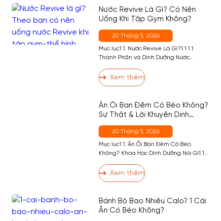
Kép / Ghế)2.5 Bài 5 — Plank2.6 Bài 6 —
Nước Revive Là Gì? Có Nên
[…]
Uống Khi Tập Gym Không?
20 Tháng 5, 2026
Mục lục1 1. Nước Revive Là Gì?1.1 1.1
Thành Phần và Dinh Dưỡng Nước
Revive1.2 1.2 Nước Revive Có Tốt
Không?1.3 1.3 Nước Revive Bao Nhiêu
Xem thêm
Calo?1.4 1.4 Uống Revive Có Béo
Không?2 2. Người Tập Gym Uống Nước
Revive Có Tốt Không?3 3. Tập Gym Nên
Ăn Ổi Ban Đêm Có Béo Không?
Thay Revive Bằng BCAA Không?4 4. Ai
Sự Thật & Lời Khuyên Dinh
Nên […]
Dưỡng
20 Tháng 5, 2026
Mục lục1 1. Ăn Ổi Ban Đêm Có Béo
Không? Khoa Học Dinh Dưỡng Nói Gì1.1
2 2. Lợi Ích Sức Khỏe Của Ổi — Đặc Biệt
Với Người Tập Gym3 3. Ăn Ổi Ban Đêm
Xem thêm
Có Tốt Không? — Thời Điểm Phù Hợp4
4. Ai Không Nên Ăn Ổi Ban Đêm?5 5.
Cách Ăn […]
Bánh Bò Bao Nhiêu Calo? 1 Cái
Ăn Có Béo Không?