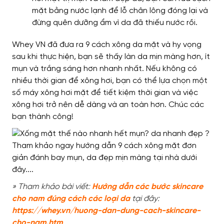
mặt bằng nước lạnh để lỗ chân lông đóng lại và
đừng quên dưỡng ẩm vì da đã thiếu nước rồi.
Whey VN đã đưa ra 9 cách xông da mặt và hy vọng
sau khi thực hiện, bạn sẽ thấy làn da mịn màng hơn, ít
mụn và trắng sáng hơn nhanh nhất. Nếu không có
nhiều thời gian để xông hơi, bạn có thể lựa chọn một
số máy xông hơi mặt để tiết kiệm thời gian và việc
xông hơi trở nên dễ dàng và an toàn hơn. Chúc các
bạn thành công!
» Tham khảo bài viết:
Hướng dẫn các bước skincare
cho nam đúng cách các loại da
tại đây:
https://
whey.vn/huong-dan-dung-cach-skincare-
cho-nam.htm