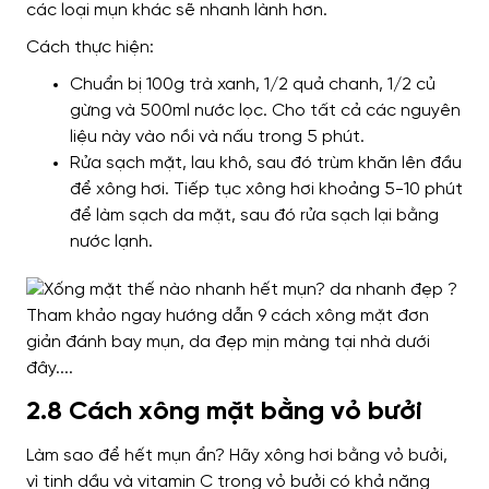
các loại mụn khác sẽ nhanh lành hơn.
Cách thực hiện:
Chuẩn bị 100g trà xanh, 1/2 quả chanh, 1/2 củ
gừng và 500ml nước lọc. Cho tất cả các nguyên
liệu này vào nồi và nấu trong 5 phút.
Rửa sạch mặt, lau khô, sau đó trùm khăn lên đầu
để xông hơi. Tiếp tục xông hơi khoảng 5-10 phút
để làm sạch da mặt, sau đó rửa sạch lại bằng
nước lạnh.
2.8 Cách xông mặt bằng vỏ bưởi
Làm sao để hết mụn ẩn? Hãy xông hơi bằng vỏ bưởi,
vì tinh dầu và vitamin C trong vỏ bưởi có khả năng