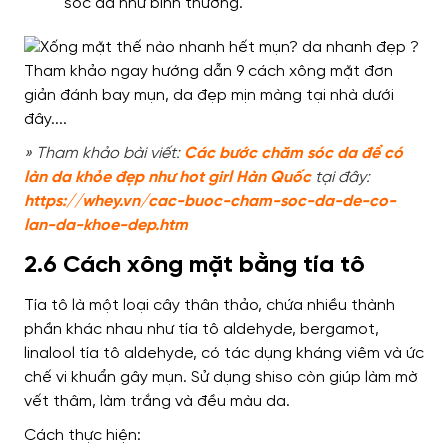
sóc da như bình thường.
» Tham khảo bài viết:
Các bước chăm sóc da để có
làn da khỏe đẹp như hot girl Hàn Quốc
tại đây:
https://whey.vn/cac-buoc-cham-soc-da-de-co-
lan-da-khoe-dep.htm
2.6 Cách xông mặt bằng tía tô
Tía tô là một loại cây thân thảo, chứa nhiều thành
phần khác nhau như tía tô aldehyde, bergamot,
linalool tía tô aldehyde, có tác dụng kháng viêm và ức
chế vi khuẩn gây mụn. Sử dụng shiso còn giúp làm mờ
vết thâm, làm trắng và đều màu da.
Cách thực hiện: