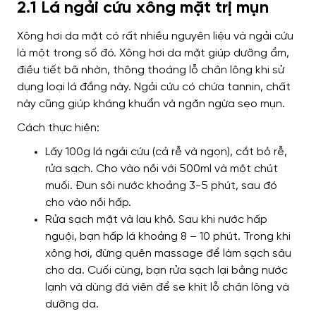
2.1 Lá ngải cứu xông mặt trị mụn
Xông hơi da mặt có rất nhiều nguyên liệu và ngải cứu
là một trong số đó. Xông hơi da mặt giúp dưỡng ẩm,
điều tiết bã nhờn, thông thoáng lỗ chân lông khi sử
dụng loại lá đắng này. Ngải cứu có chứa tannin, chất
này cũng giúp kháng khuẩn và ngăn ngừa sẹo mụn.
Cách thực hiện:
Lấy 100g lá ngải cứu (cả rễ và ngọn), cắt bỏ rễ,
rửa sạch. Cho vào nồi với 500ml và một chút
muối. Đun sôi nước khoảng 3-5 phút, sau đó
cho vào nồi hấp.
Rửa sạch mặt và lau khô. Sau khi nước hấp
nguội, bạn hấp lá khoảng 8 – 10 phút. Trong khi
xông hơi, đừng quên massage để làm sạch sâu
cho da. Cuối cùng, bạn rửa sạch lại bằng nước
lạnh và dùng đá viên để se khít lỗ chân lông và
dưỡng da.