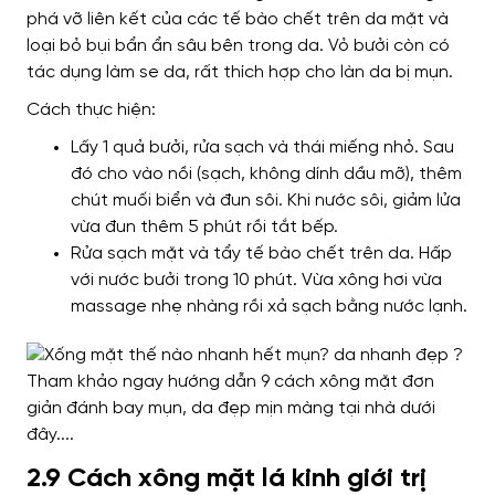
phá vỡ liên kết của các tế bào chết trên da mặt và
loại bỏ bụi bẩn ẩn sâu bên trong da. Vỏ bưởi còn có
tác dụng làm se da, rất thích hợp cho làn da bị mụn.
Cách thực hiện:
Lấy 1 quả bưởi, rửa sạch và thái miếng nhỏ. Sau
đó cho vào nồi (sạch, không dính dầu mỡ), thêm
chút muối biển và đun sôi. Khi nước sôi, giảm lửa
vừa đun thêm 5 phút rồi tắt bếp.
Rửa sạch mặt và tẩy tế bào chết trên da. Hấp
với nước bưởi trong 10 phút. Vừa xông hơi vừa
massage nhẹ nhàng rồi xả sạch bằng nước lạnh.
2.9 Cách xông mặt lá kinh giới trị