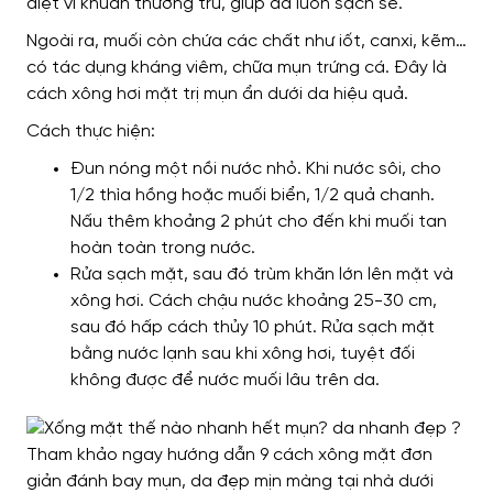
diệt vi khuẩn thường trú, giúp da luôn sạch sẽ.
Ngoài ra, muối còn chứa các chất như iốt, canxi, kẽm…
có tác dụng kháng viêm, chữa mụn trứng cá. Đây là
cách xông hơi mặt trị mụn ẩn dưới da hiệu quả.
Cách thực hiện:
Đun nóng một nồi nước nhỏ. Khi nước sôi, cho
1/2 thìa hồng hoặc muối biển, 1/2 quả chanh.
Nấu thêm khoảng 2 phút cho đến khi muối tan
hoàn toàn trong nước.
Rửa sạch mặt, sau đó trùm khăn lớn lên mặt và
xông hơi. Cách chậu nước khoảng 25-30 cm,
sau đó hấp cách thủy 10 phút. Rửa sạch mặt
bằng nước lạnh sau khi xông hơi, tuyệt đối
không được để nước muối lâu trên da.