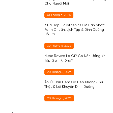
Cho Người Mới
01 Tháng 6, 2026
7 Bài Tập Calisthenics Cơ Bản Nhất:
Form Chuẩn, Lịch Tập & Dinh Dưỡng
Hỗ Trợ
30 Tháng 5, 2026
Nước Revive Là Gì? Có Nên Uống Khi
Tập Gym Không?
20 Tháng 5, 2026
Ăn Ổi Ban Đêm Có Béo Không? Sự
Thật & Lời Khuyên Dinh Dưỡng
20 Tháng 5, 2026