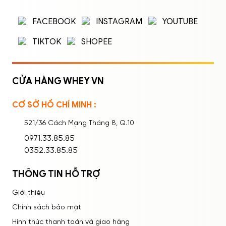
Nhập tên đăng nhập/email và mật khẩu để
FACEBOOK
INSTAGRAM
YOUTUBE
đăng nhập.
TIKTOK
SHOPEE
CỬA HÀNG WHEY VN
CƠ SỞ HỒ CHÍ MINH :
Ghi nhớ mật khẩu
Quên mật khẩu?
521/36 Cách Mạng Tháng 8, Q.10
ĐĂNG NHẬP
0971.33.85.85
0352.33.85.85
THÔNG TIN HỖ TRỢ
Giới thiệu
Chính sách bảo mật
Hình thức thanh toán và giao hàng