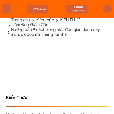
Hệ thống
0971.338.585
WHEYSHOP
Trang chủ
Kiến thức
KIẾN THỨC
Làm Đẹp Giảm Cân
TRANG CHỦ
Hướng dẫn 9 cách xông mặt đơn giản đánh bay
FLASH SALE
mụn, da đẹp mịn màng tại nhà
THANH LÝ
DANH MỤC SẢN PHẨM
THƯƠNG HIỆU
KIẾN THỨC TẬP LUYỆN
HỆ THỐNG CỬA HÀNG
Kiến Thức