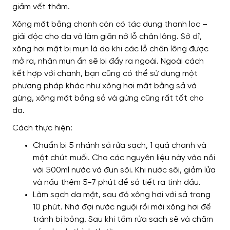
giảm vết thâm.
Xông mặt bằng chanh còn có tác dụng thanh lọc –
giải độc cho da và làm giãn nở lỗ chân lông. Sở dĩ,
xông hơi mặt bị mụn là do khi các lỗ chân lông được
mở ra, nhân mụn ẩn sẽ bị đẩy ra ngoài. Ngoài cách
kết hợp với chanh, bạn cũng có thể sử dụng một
phương pháp khác như xông hơi mặt bằng sả và
gừng, xông mặt bằng sả và gừng cũng rất tốt cho
da.
Cách thực hiện:
Chuẩn bị 5 nhánh sả rửa sạch, 1 quả chanh và
một chút muối. Cho các nguyên liệu này vào nồi
với 500ml nước và đun sôi. Khi nước sôi, giảm lửa
và nấu thêm 5-7 phút để sả tiết ra tinh dầu.
Làm sạch da mặt, sau đó xông hơi với sả trong
10 phút. Nhớ đợi nước nguội rồi mới xông hơi để
tránh bị bỏng. Sau khi tắm rửa sạch sẽ và chăm