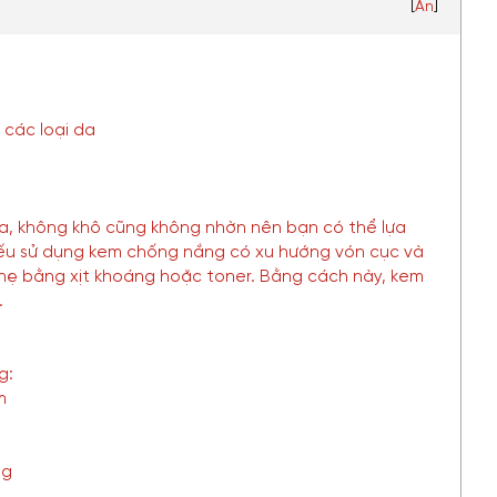
[
Ẩn
]
các loại da
a, không khô cũng không nhờn nên bạn có thể lựa
ếu sử dụng kem chống nắng có xu hướng vón cục và
hẹ bằng xịt khoáng hoặc toner. Bằng cách này, kem
.
g:
m
ng