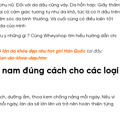
 phụ nữ. Đối với da dầu cũng vậy. Da hỗn hợp: Giấy thấm
ại có cảm giác tương tự như da khô, tức là có ít dầu trên
m sóc da bình thường. Và cuối cùng có điều kiện tốt
 da của mình
làn da khỏe đẹp như hot girl Hàn Quốc
tại đây:
lan-da-khoe-dep.htm
o nam đúng cách cho các loại
ch, dưỡng ẩm, thoa kem chống nắng mỗi ngày. Nếu ví
ỗi ngày, làn da sẽ lớn lên và trở nên hoàn thiện từng