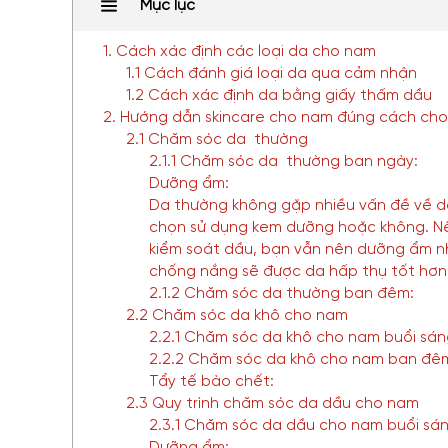
Mục lục
1. Cách xác định các loại da cho nam
1.1 Cách đánh giá loại da qua cảm nhận
1.2 Cách xác định da bằng giấy thấm dầu
2. Hướng dẫn skincare cho nam đúng cách cho 
2.1 Chăm sóc da thường
2.1.1 Chăm sóc da thường ban ngày:
Dưỡng ẩm:
Da thường không gặp nhiều vấn đề về d
chọn sử dụng kem dưỡng hoặc không. N
kiểm soát dầu, bạn vẫn nên dưỡng ẩm n
chống nắng sẽ được da hấp thụ tốt hơn
2.1.2 Chăm sóc da thường ban đêm:
2.2 Chăm sóc da khô cho nam
2.2.1 Chăm sóc da khô cho nam buổi sán
2.2.2 Chăm sóc da khô cho nam ban đê
Tẩy tế bào chết:
2.3 Quy trình chăm sóc da dầu cho nam
2.3.1 Chăm sóc da dầu cho nam buổi sá