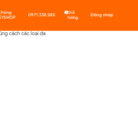
thống
Giỏ
0
0971.338.585
Đăng nhập
EYSHOP
hàng
ng cách các loại da
ó sản phẩm trong giỏ hàng.