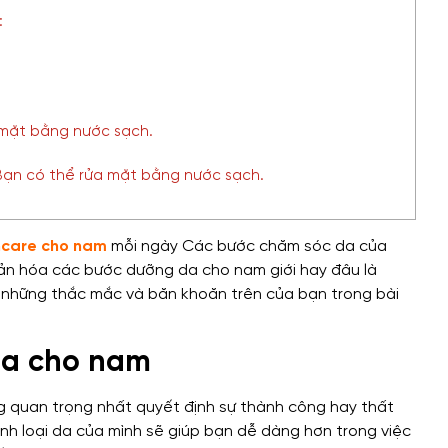
:
 mặt bằng nước sạch.
Bạn có thể rửa mặt bằng nước sạch.
ncare cho nam
mỗi ngày Các bước chăm sóc da của
giản hóa các bước dưỡng da cho nam giới hay đâu là
 những thắc mắc và băn khoăn trên của bạn trong bài
 da cho nam
ng quan trọng nhất quyết định sự thành công hay thất
ịnh loại da của mình sẽ giúp bạn dễ dàng hơn trong việc