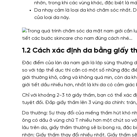
nhờn, trong khi các vùng khác, đặc biệt là m
Da nhạy cảm là loại da khó chăm sóc nhất. D
của loại da này.
1.2 Cách xác định da bằng giấy 
Đặc điểm của làn da nam giới là lớp sừng thường d
so với tập thể dục thì cần có một số những đặc điể
giới thường khô, căng và không quá mịn, còn da khô
giới tiết dầu nhiều hơn, nhất là khi da có cảm giác
Chỉ với khoảng 2-3 tờ giấy thấm, bạn có thể xác đị
tuyệt đối. Đắp giấy thấm lên 3 vùng da chính: trán
Da thường: Sự thay đổi của miếng thấm hút khó nhậ
ông có dầu ở vùng chữ T nhiều hơn một chút so vớ
lâu trên da, giấy thấm thường sẽ bị bong ra, đặc bi
nhờn: Giấy thấm thay đổi nhiều nhất. Giấy thấm sẽ 