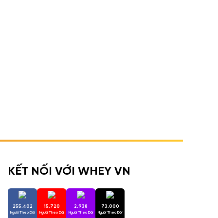
KẾT NỐI VỚI WHEY VN
255,402
15,720
2,938
73,000
Người Theo Dõi
Người Theo Dõi
Người Theo Dõi
Người Theo Dõi