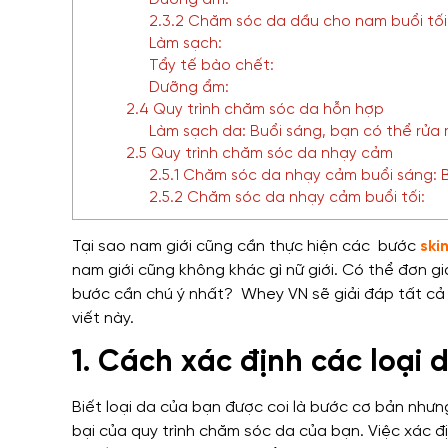
Dưỡng ẩm:
2.3.2 Chăm sóc da dầu cho nam buổi tối
Làm sạch:
Tẩy tế bào chết:
Dưỡng ẩm:
2.4 Quy trình chăm sóc da hỗn hợp
Làm sạch da: Buổi sáng, bạn có thể rửa
2.5 Quy trình chăm sóc da nhạy cảm
2.5.1 Chăm sóc da nhạy cảm buổi sáng: 
2.5.2 Chăm sóc da nhạy cảm buổi tối:
Tại sao nam giới cũng cần thực hiện các bước
ski
nam giới cũng không khác gì nữ giới. Có thể đơn 
bước cần chú ý nhất?
Whey VN sẽ giải đáp tất cả
viết này.
1. Cách xác định các loại
Biết loại da của bạn được coi là bước cơ bản như
bại của quy trình chăm sóc da của bạn. Việc xác đ