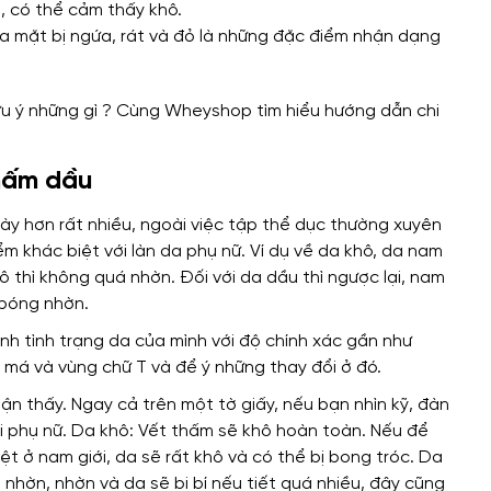
á, có thể cảm thấy khô.
a mặt bị ngứa, rát và đỏ là những đặc điểm nhận dạng
thấm dầu
ày hơn rất nhiều, ngoài việc tập thể dục thường xuyên
m khác biệt với làn da phụ nữ. Ví dụ về da khô, da nam
 thì không quá nhờn. Đối với da dầu thì ngược lại, nam
 bóng nhờn.
nh tình trạng da của mình với độ chính xác gần như
, má và vùng chữ T và để ý những thay đổi ở đó.
n thấy. Ngay cả trên một tờ giấy, nếu bạn nhìn kỹ, đàn
i phụ nữ. Da khô: Vết thấm sẽ khô hoàn toàn. Nếu để
ệt ở nam giới, da sẽ rất khô và có thể bị bong tróc. Da
nhờn, nhờn và da sẽ bị bí nếu tiết quá nhiều, đây cũng