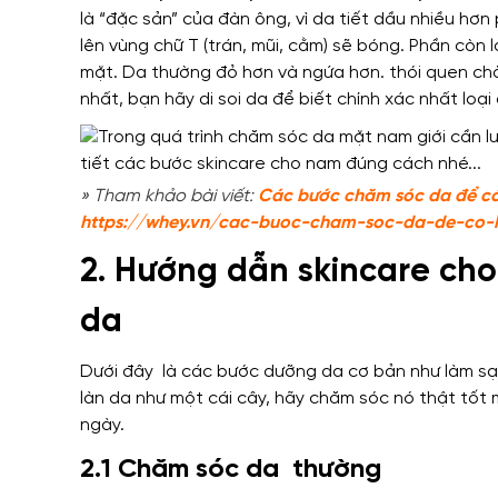
là “đặc sản” của đàn ông, vì da tiết dầu nhiều hơn
lên vùng chữ T (trán, mũi, cằm) sẽ bóng. Phần còn l
mặt. Da thường đỏ hơn và ngứa hơn. thói quen chă
nhất, bạn hãy di soi da để biết chính xác nhất loại
» Tham khảo bài viết:
Các bước chăm sóc da để có 
https://whey.vn/cac-buoc-cham-soc-da-de-co-
2. Hướng dẫn skincare ch
da
Dưới đây là các bước dưỡng da cơ bản như làm sạ
làn da như một cái cây, hãy chăm sóc nó thật tốt m
ngày.
2.1 Chăm sóc da thường