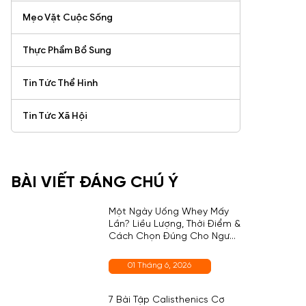
Mẹo Vặt Cuộc Sống
Thực Phẩm Bổ Sung
Tin Tức Thể Hình
Tin Tức Xã Hội
BÀI VIẾT ĐÁNG CHÚ Ý
Một Ngày Uống Whey Mấy
Lần? Liều Lượng, Thời Điểm &
Cách Chọn Đúng Cho Người
Mới
01 Tháng 6, 2026
7 Bài Tập Calisthenics Cơ