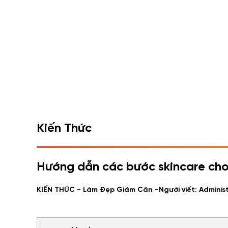
Kiến Thức
Hướng dẫn các bước skincare cho
-
-
KIẾN THỨC
Làm Đẹp Giảm Cân
Người viết: Adminis