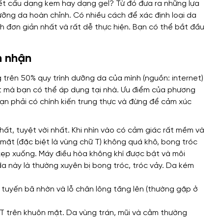
ết cấu dạng kem hay dạng gel? Từ đó đưa ra những lựa
ưỡng da hoàn chỉnh.
Có nhiều cách để xác định loại da
h đơn giản nhất và rất dễ thực hiện. Bạn có thể bắt đầu
m nhận
g trên 50% quy trình dưỡng da của mình (nguồn: internet)
t mà bạn có thể áp dụng tại nhà. Ưu điểm của phương
n phải có chính kiến ​​trung thực và đừng để cảm xúc
hất, tuyệt vời nhất. Khi nhìn vào có cảm giác rất mềm và
 mặt (đặc biệt là vùng chữ T) không quá khô, bong tróc
 xẹp xuống. Máy điều hòa không khí được bật và môi
a này là thường xuyên bị bong tróc, tróc vảy. Da kém
 tuyến bã nhờn và lỗ chân lông tăng lên (thường gặp ở
 T trên khuôn mặt. Da vùng trán, mũi và cằm thường