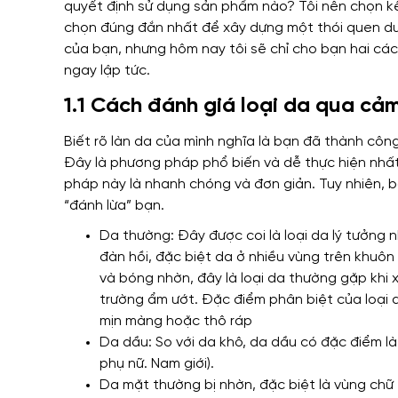
quyết định sử dụng sản phẩm nào? Tôi nên chọn k
chọn đúng đắn nhất để xây dựng một thói quen d
của bạn, nhưng hôm nay tôi sẽ chỉ cho bạn hai các
ngay lập tức.
1.1 Cách đánh giá loại da qua cả
Biết rõ làn da của mình nghĩa là bạn đã thành côn
Đây là phương pháp phổ biến và dễ thực hiện nhấ
pháp này là nhanh chóng và đơn giản. Tuy nhiên, bạ
“đánh lừa” bạn.
Da thường: Đây được coi là loại da lý tưởng n
đàn hồi, đặc biệt da ở nhiều vùng trên khuôn
và bóng nhờn, đây là loại da thường gặp khi
trường ẩm ướt. Đặc điểm phân biệt của loại d
mịn màng hoặc thô ráp
Da dầu: So với da khô, da dầu có đặc điểm là
phụ nữ. Nam giới).
Da mặt thường bị nhờn, đặc biệt là vùng chữ