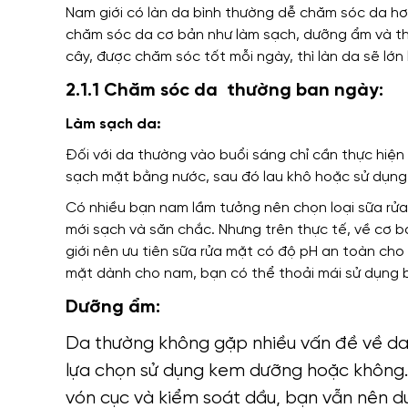
Nam giới có làn da bình thường dễ chăm sóc da h
chăm sóc da cơ bản như làm sạch, dưỡng ẩm và th
cây, được chăm sóc tốt mỗi ngày, thì làn da sẽ lớn
2.1.1 Chăm sóc da thường ban ngày:
Làm sạch da:
Đối với da thường vào buổi sáng chỉ cần thực hiệ
sạch mặt bằng nước, sau đó lau khô hoặc sử dụng
Có nhiều bạn nam lầm tưởng nên chọn loại sữa rửa
mới sạch và săn chắc. Nhưng trên thực tế, về cơ 
giới nên ưu tiên sữa rửa mặt có độ pH an toàn cho
mặt dành cho nam, bạn có thể thoải mái sử dụng b
Dưỡng ẩm:
Da thường không gặp nhiều vấn đề về da
lựa chọn sử dụng kem dưỡng hoặc không
vón cục và kiểm soát dầu, bạn vẫn nên 