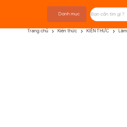
Danh mục
Trang chủ
Kiến thức
KIẾN THỨC
Làm
TRANG CHỦ
FLASH SALE
THANH LÝ
DANH MỤC SẢN PHẨM
THƯƠNG HIỆU
KIẾN THỨC TẬP LUYỆN
HỆ THỐNG CỬA HÀNG