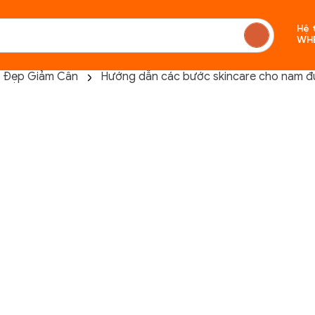
Hệ 
WH
 Đẹp Giảm Cân
Hướng dẫn các bước skincare cho nam đú
Chưa c