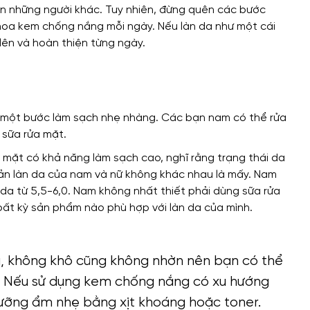
ơn những người khác. Tuy nhiên, đừng quên các bước
oa kem chống nắng mỗi ngày. Nếu làn da như một cái
 lên và hoàn thiện từng ngày.
n một bước làm sạch nhẹ nhàng. Các bạn nam có thể rửa
 sữa rửa mặt.
 mặt có khả năng làm sạch cao, nghĩ rằng trạng thái da
bản làn da của nam và nữ không khác nhau là mấy. Nam
 da từ 5,5-6,0. Nam không nhất thiết phải dùng sữa rửa
ất kỳ sản phẩm nào phù hợp với làn da của mình.
, không khô cũng không nhờn nên bạn có thể
. Nếu sử dụng kem chống nắng có xu hướng
dưỡng ẩm nhẹ bằng xịt khoáng hoặc toner.