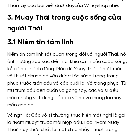
3. Muay Thái trong cuộc sống của
người Thái
3.1 Niềm tin tâm linh
Niềm tin tâm linh rất quan trọng đối với người Thái, nó
ảnh hưởng sâu sắc đến mọi khía cạnh của cuộc sống,
kể cả mọi hành động. Mặc dù Muay Thái là một môn
võ thuật nhưng nó vẫn được tôn sùng trong trang
phục trước trận đấu và các buổi lễ.
Về trang phục: Từ
mũ trùm đầu đến quần và găng tay, các võ sĩ đều
mặc những vật dụng để bảo vệ họ và mang lại may
mắn cho họ.
Về nghi lễ: Các võ sĩ thường thực hiện một nghi lễ gọi
là “Ram Muay” trước mỗi hiệp đấu. Loại “Ram Muay
Thái” này thực chất là một điệu nhảy – một trong