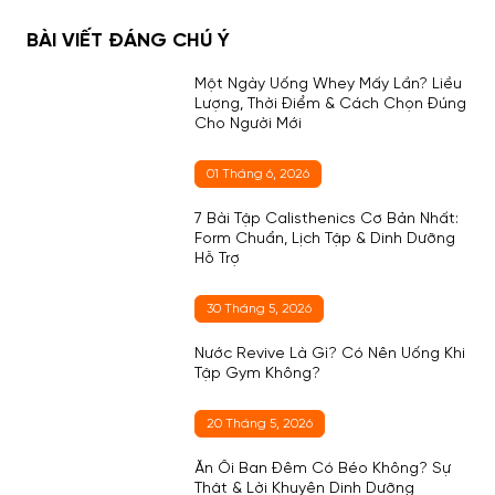
BÀI VIẾT ĐÁNG CHÚ Ý
Một Ngày Uống Whey Mấy Lần? Liều
Lượng, Thời Điểm & Cách Chọn Đúng
Cho Người Mới
01 Tháng 6, 2026
7 Bài Tập Calisthenics Cơ Bản Nhất:
Form Chuẩn, Lịch Tập & Dinh Dưỡng
Hỗ Trợ
30 Tháng 5, 2026
Nước Revive Là Gì? Có Nên Uống Khi
Tập Gym Không?
20 Tháng 5, 2026
Ăn Ổi Ban Đêm Có Béo Không? Sự
Thật & Lời Khuyên Dinh Dưỡng