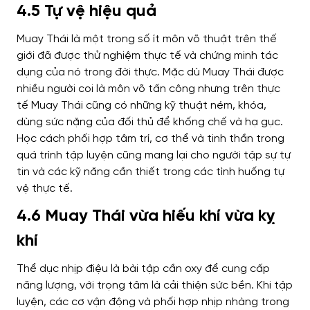
4.5 Tự vệ hiệu quả
Muay Thái là một trong số ít môn võ thuật trên thế
giới đã được thử nghiệm thực tế và chứng minh tác
dụng của nó trong đời thực. Mặc dù Muay Thái được
nhiều người coi là môn võ tấn công nhưng trên thực
tế Muay Thái cũng có những kỹ thuật ném, khóa,
dùng sức nặng của đối thủ để khống chế và hạ gục.
Học cách phối hợp tâm trí, cơ thể và tinh thần trong
quá trình tập luyện cũng mang lại cho người tập sự tự
tin và các kỹ năng cần thiết trong các tình huống tự
vệ thực tế.
4.6 Muay Thái vừa hiếu khí vừa kỵ
khí
Thể dục nhịp điệu là bài tập cần oxy để cung cấp
năng lượng, với trọng tâm là cải thiện sức bền. Khi tập
luyện, các cơ vận động và phối hợp nhịp nhàng trong