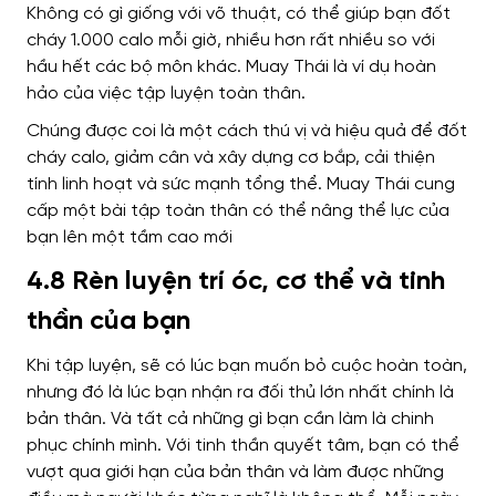
Không có gì giống với võ thuật, có thể giúp bạn đốt
cháy 1.000 calo mỗi giờ, nhiều hơn rất nhiều so với
hầu hết các bộ môn khác. Muay Thái là ví dụ hoàn
hảo của việc tập luyện toàn thân.
Chúng được coi là một cách thú vị và hiệu quả để đốt
cháy calo, giảm cân và xây dựng cơ bắp, cải thiện
tính linh hoạt và sức mạnh tổng thể. Muay Thái cung
cấp một bài tập toàn thân có thể nâng thể lực của
bạn lên một tầm cao mới
4.8 Rèn luyện trí óc, cơ thể và tinh
thần của bạn
Khi tập luyện, sẽ có lúc bạn muốn bỏ cuộc hoàn toàn,
nhưng đó là lúc bạn nhận ra đối thủ lớn nhất chính là
bản thân. Và tất cả những gì bạn cần làm là chinh
phục chính mình.
Với tinh thần quyết tâm, bạn có thể
vượt qua giới hạn của bản thân và làm được những