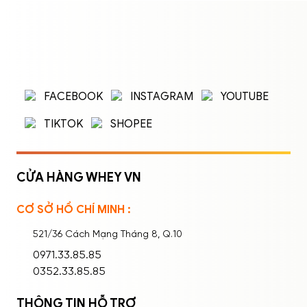
ĐĂNG NHẬP
ĐĂNG KÝ
Nhập tên đăng nhập/email và mật khẩu để
FACEBOOK
INSTAGRAM
YOUTUBE
đăng nhập.
TIKTOK
SHOPEE
CỬA HÀNG WHEY VN
CƠ SỞ HỒ CHÍ MINH :
Ghi nhớ mật khẩu
Quên mật khẩu?
521/36 Cách Mạng Tháng 8, Q.10
ĐĂNG NHẬP
0971.33.85.85
0352.33.85.85
THÔNG TIN HỖ TRỢ