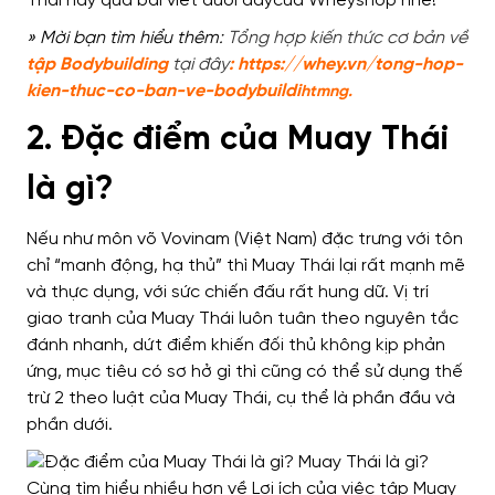
» Mời bạn tì
m hiểu thêm:
Tổng hợp kiến thức cơ bản về
tập Bodybuilding
tại đây
:
https://whey.vn/tong-hop-
kien-thuc-co-ban-ve-bodybuildi
htm
ng.
2. Đặc điểm của Muay Thái
là gì?
Nếu như môn võ Vovinam (Việt Nam) đặc trưng với tôn
chỉ “manh động, hạ thủ” thì Muay Thái lại rất mạnh mẽ
và thực dụng, với sức chiến đấu rất hung dữ. Vị trí
giao tranh của Muay Thái luôn tuân theo nguyên tắc
đánh nhanh, dứt điểm khiến đối thủ không kịp phản
ứng, mục tiêu có sơ hở gì thì cũng có thể sử dụng thế
trừ 2 theo luật của Muay Thái, cụ thể là phần đầu và
phần dưới.