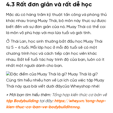
4.3 Rất đơn giản và rất dễ học
Mặc dù có hàng trăm kỹ thuật tấn công và phòng thủ
khác nhau trong Muay Thái, bộ môn này thực sự được
biết đến với sự đơn giản của nó. Muay Thái có thể coi
là môn võ phù hợp với mọi lứa tuổi và giới tính.
Ở Thái Lan, học sinh thường bắt đầu học Muay Thái
từ 5 – 6 tuổi. Mỗi lớp học ở mỗi độ tuổi sẽ có một
chương trình học và cách tiếp cận học viên khác
nhau.
Bất kể tuổi tác hay trình độ của bạn, luôn có ít
nhất một người dành cho bạn.
» Mời bạn tì
m hiểu thêm:
Tổng hợp kiến thức cơ bản về
tập Bodybuilding
tại đây
:
https://whey.vn/tong-hop-
kien-thuc-co-ban-ve-bodybuildi
htm
ng.