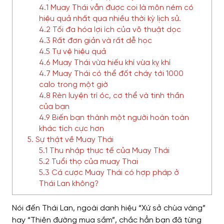
4.1 Muay Thái vẫn được coi là môn ném có
hiệu quả nhất qua nhiều thời kỳ lịch sử.
4.2 Tối đa hóa lợi ích của võ thuật dọc
4.3 Rất đơn giản và rất dễ học
4.5 Tự vệ hiệu quả
4.6 Muay Thái vừa hiếu khí vừa kỵ khí
4.7 Muay Thái có thể đốt cháy tới 1000
calo trong một giờ
4.8 Rèn luyện trí óc, cơ thể và tinh thần
của bạn
4.9 Biến bạn thành một người hoàn toàn
khác tích cực hơn
5. Sự thật về Muay Thái
5.1 Thu nhập thực tế của Muay Thái
5.2 Tuổi thọ của muay Thai
5.3 Cá cược Muay Thái có hợp pháp ở
Thái Lan không?
Nói đến Thái Lan, ngoài danh hiệu “Xứ sở chùa vàng”
hay “Thiên đường mua sắm”, chắc hẳn bạn đã từng