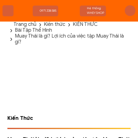
Hệ thống
0971.338.585
WHEYSHOP
Trang chủ
Kiến thức
KIẾN THỨC
Bài Tập Thể Hình
TRANG CHỦ
Muay Thái là gì? Lợi ích của việc tập Muay Thái là
FLASH SALE
gì?
THANH LÝ
DANH MỤC SẢN PHẨM
THƯƠNG HIỆU
KIẾN THỨC TẬP LUYỆN
HỆ THỐNG CỬA HÀNG
Kiến Thức