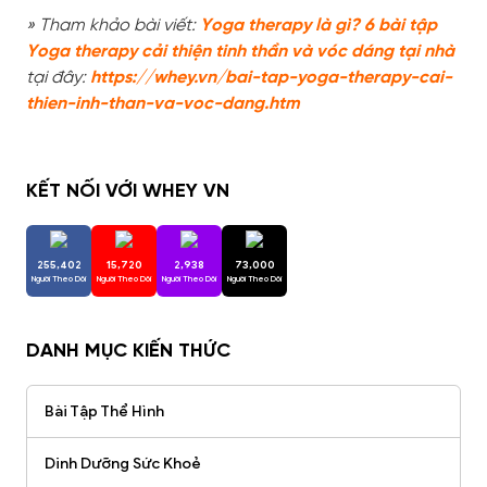
» Tham khảo bài viết:
Y
oga therapy là gì? 6 bài tập
Yoga therapy cải thiện tinh thần và vóc dáng tại nhà
tại đây:
https://whey.vn/bai-tap-yoga-therapy-cai-
thien-inh-than-va-voc-dang.htm
KẾT NỐI VỚI WHEY VN
255,402
15,720
2,938
73,000
Người Theo Dõi
Người Theo Dõi
Người Theo Dõi
Người Theo Dõi
DANH MỤC KIẾN THỨC
Bài Tập Thể Hình
Dinh Dưỡng Sức Khoẻ