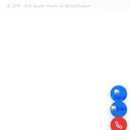
© 2015 - Bản quyền thuộc về WheyShop.vn