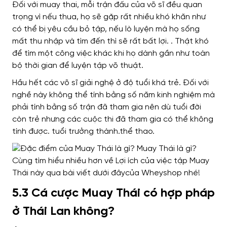
Đối với muay thai, mỗi trận đấu của võ sĩ đều quan
trọng vì nếu thua, họ sẽ gặp rất nhiều khó khăn như
có thể bị yêu cầu bỏ tập, nếu lò luyện mà họ sống
mất thu nhập và tìm đến thì sẽ rất bất lợi. . Thật khó
để tìm một công việc khác khi họ dành gần như toàn
bộ thời gian để luyện tập võ thuật.
Hầu hết các võ sĩ giải nghệ ở độ tuổi khá trẻ. Đối với
nghề này không thể tính bằng số năm kinh nghiệm mà
phải tính bằng số trận đã tham gia nên dù tuổi đời
còn trẻ nhưng các cuộc thi đã tham gia có thể không
tính được. tuổi trưởng thành.thể thao.
5.3 Cá cược Muay Thái có hợp pháp
ở Thái Lan không?