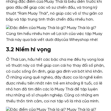
những đặc điểm của Muay Thái là biểu diễn trước khi
giao đấu để giúp các võ sư chiến đấu, và trong kỹ
thuật “Ram Muay Thái”, nó giúp các võ sĩ thư giãn cơ
bắp và tập trung tinh thần chiến đấu nhiều hơn.
3.2 Niềm hi vọng
Ở Thái Lan, hầu hết các bậc cha mẹ đều hy vọng loại
võ thuật này có thể giúp con cái họ thay đổi số phận,
có cuộc sống ổn định, giúp gia đình vơi bớt khó khăn.
Ở những vùng quê nghèo, đây được coi là nghề kiếm
được nhiều tiền nhất nên trẻ em khoảng 8 tuổi, có lẽ
nhỏ hơn đã tìm đến các lò Muay Thái để tập luyện
như những võ sĩ chuyên nghiệp. Cũng có những em
thiếu thốn tình cảm, coi nơi tập võ là nhà của mình.