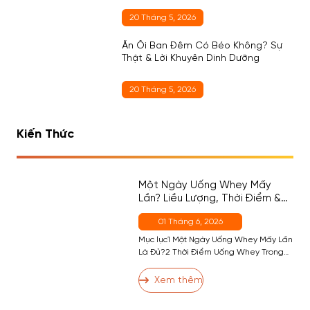
20 Tháng 5, 2026
Ăn Ổi Ban Đêm Có Béo Không? Sự
Thật & Lời Khuyên Dinh Dưỡng
20 Tháng 5, 2026
Kiến Thức
Một Ngày Uống Whey Mấy
Lần? Liều Lượng, Thời Điểm &
Cách Chọn Đúng Cho Người
01 Tháng 6, 2026
Mới
Mục lục1 Một Ngày Uống Whey Mấy Lần
Là Đủ?2 Thời Điểm Uống Whey Trong
Ngày — Đâu Là Quan Trọng Nhất?2.1
Thời Điểm 1 (Quan Trọng Nhất) — Sau
Xem thêm
Tập2.2 Thời Điểm 2 — Buổi Sáng (Nếu
Cần)2.3 Thời Điểm 3 — Trước Ngủ