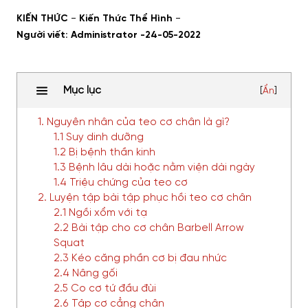
-
-
KIẾN THỨC
Kiến Thức Thể Hình
Người viết: Administrator -
24-05-2022
Mục lục
[
Ẩn
]
1. Nguyên nhân của teo cơ chân là gì?
1.1 Suy dinh dưỡng
1.2 Bị bệnh thần kinh
1.3 Bệnh lâu dài hoặc nằm viện dài ngày
1.4 Triệu chứng của teo cơ
2. Luyện tập bài tập phục hồi teo cơ chân
2.1 Ngồi xổm với tạ
2.2 Bài tập cho cơ chân Barbell Arrow
Squat
2.3 Kéo căng phần cơ bị đau nhức
2.4 Nâng gối
2.5 Co cơ tứ đầu đùi
2.6 Tập cơ cẳng chân