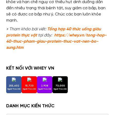
khỏe và hạn chế nguy cơ thiếu hụt dinh dưỡng dẫn
đến nhiều trạng thái bệnh tật, suy giảm cơ bắp, bạn
sẽ có được cơ bắp như ý. Chúc các bạn luôn khỏe
mạnh.
» Tham khảo bài viết:
Tổng hợp 40 thức uống giàu
protein thực vật
tại đây:
https://whey.vn/tong-hop-
40-thuc-pham-giau-protein-thuc-vat-nen-bo-
sung.htm
KẾT NỐI VỚI WHEY VN
255,402
15,720
2,938
73,000
Người Theo Dõi
Người Theo Dõi
Người Theo Dõi
Người Theo Dõi
DANH MỤC KIẾN THỨC