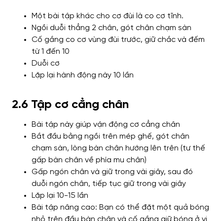
Một bài tập khác cho cơ đùi là co cơ tĩnh.
Ngồi duỗi thẳng 2 chân, gót chân chạm sàn
Cố gắng co cơ vùng đùi trước, giữ chắc và đếm
từ 1 đến 10
Duỗi cơ
Lặp lại hành động này 10 lần
2.6 Tập cơ cẳng chân
Bài tập này giúp vận động cơ cẳng chân
Bắt đầu bằng ngồi trên mép ghế, gót chân
chạm sàn, lòng bàn chân hướng lên trên (tư thế
gấp bàn chân về phía mu chân)
Gấp ngón chân và giữ trong vài giây, sau đó
duỗi ngón chân, tiếp tục giữ trong vài giây
Lặp lại 10-15 lần
Bài tập nâng cao: Bạn có thể đặt một quả bóng
nhỏ trên đầu bàn chân và cố gắng giữ bóng ở vị