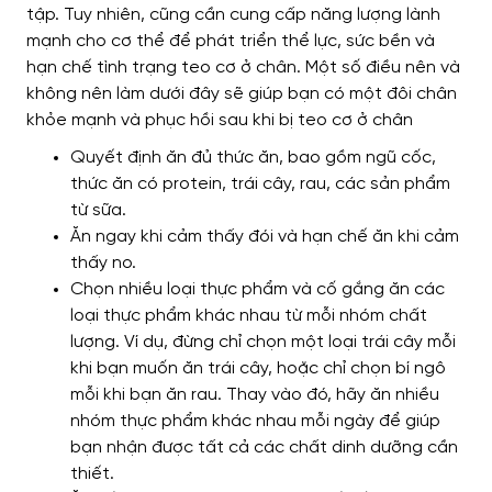
tập. Tuy nhiên, cũng cần cung cấp năng lượng lành
mạnh cho cơ thể để phát triển thể lực, sức bền và
hạn chế tình trạng teo cơ ở chân.
Một số điều nên và
không nên làm dưới đây sẽ giúp bạn có một đôi chân
khỏe mạnh và phục hồi sau khi bị teo cơ ở chân
Quyết định ăn đủ thức ăn, bao gồm ngũ cốc,
thức ăn có protein, trái cây, rau, các sản phẩm
từ sữa.
Ăn ngay khi cảm thấy đói và hạn chế ăn khi cảm
thấy no.
Chọn nhiều loại thực phẩm và cố gắng ăn các
loại thực phẩm khác nhau từ mỗi nhóm chất
lượng. Ví dụ, đừng chỉ chọn một loại trái cây mỗi
khi bạn muốn ăn trái cây, hoặc chỉ chọn bí ngô
mỗi khi bạn ăn rau. Thay vào đó, hãy ăn nhiều
nhóm thực phẩm khác nhau mỗi ngày để giúp
bạn nhận được tất cả các chất dinh dưỡng cần
thiết.