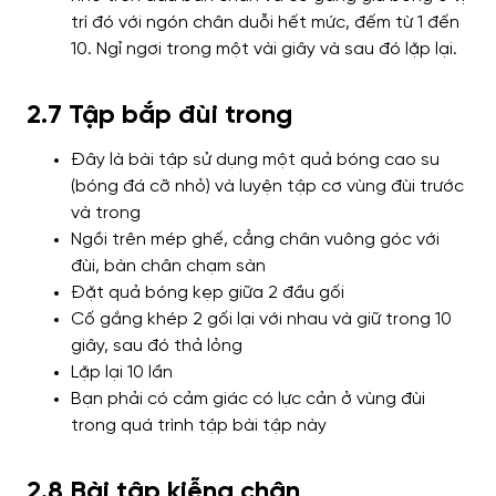
trí đó với ngón chân duỗi hết mức, đếm từ 1 đến
10. Ngỉ ngơi trong một vài giây và sau đó lặp lại.
2.7 Tập bắp đùi trong
Đây là bài tập sử dụng một quả bóng cao su
(bóng đá cỡ nhỏ) và luyện tập cơ vùng đùi trước
và trong
Ngồi trên mép ghế, cẳng chân vuông góc với
đùi, bàn chân chạm sàn
Đặt quả bóng kẹp giữa 2 đầu gối
Cố gắng khép 2 gối lại với nhau và giữ trong 10
giây, sau đó thả lỏng
Lặp lại 10 lần
Bạn phải có cảm giác có lực cản ở vùng đùi
trong quá trình tập bài tập này
2.8 Bài tập kiễng chân