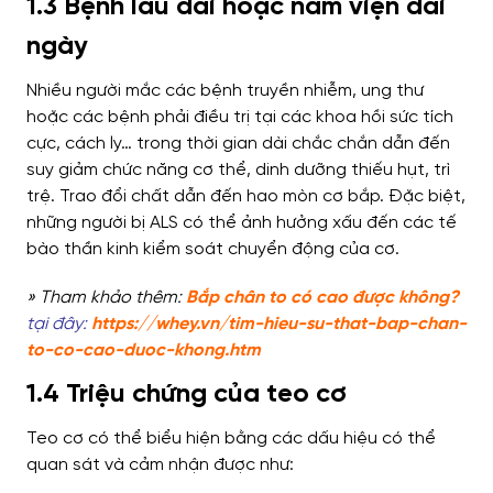
1.3 Bệnh lâu dài hoặc nằm viện dài
ngày
Nhiều người mắc các bệnh truyền nhiễm, ung thư
hoặc các bệnh phải điều trị tại các khoa hồi sức tích
cực, cách ly… trong thời gian dài chắc chắn dẫn đến
suy giảm chức năng cơ thể, dinh dưỡng thiếu hụt, trì
trệ. Trao đổi chất dẫn đến hao mòn cơ bắp.
Đặc biệt,
những người bị ALS có thể ảnh hưởng xấu đến các tế
bào thần kinh kiểm soát chuyển động của cơ.
» Tham khảo thêm:
Bắp chân to có cao được không?
tại đây:
https://whey.vn/tim-hieu-su-that-bap-chan-
to-co-cao-duoc-khong.htm
1.4 Triệu chứng của teo cơ
Teo cơ có thể biểu hiện bằng các dấu hiệu có thể
quan sát và cảm nhận được như: