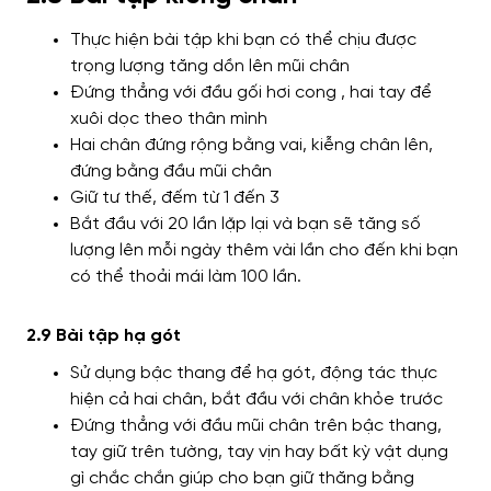
Thực hiện bài tập khi bạn có thể chịu được
trọng lượng tăng dồn lên mũi chân
Đứng thẳng với đầu gối hơi cong , hai tay để
xuôi dọc theo thân mình
Hai chân đứng rộng bằng vai, kiễng chân lên,
đứng bằng đầu mũi chân
Giữ tư thế, đếm từ 1 đến 3
Bắt đầu với 20 lần lặp lại và bạn sẽ tăng số
lượng lên mỗi ngày thêm vài lần cho đến khi bạn
có thể thoải mái làm 100 lần.
2.9 Bài tập hạ gót
Sử dụng bậc thang để hạ gót, động tác thực
hiện cả hai chân, bắt đầu với chân khỏe trước
Đứng thẳng với đầu mũi chân trên bậc thang,
tay giữ trên tường, tay vịn hay bất kỳ vật dụng
gì chắc chắn giúp cho bạn giữ thăng bằng