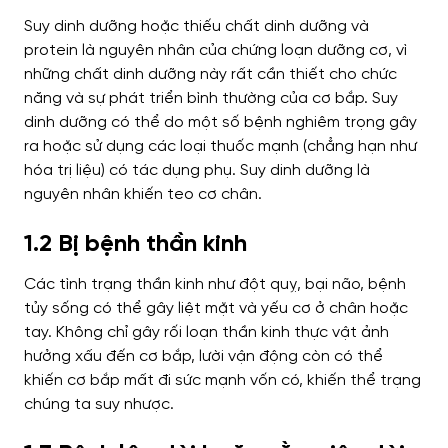
Suy dinh dưỡng hoặc thiếu chất dinh dưỡng và
protein là nguyên nhân của chứng loạn dưỡng cơ, vì
những chất dinh dưỡng này rất cần thiết cho chức
năng và sự phát triển bình thường của cơ bắp. Suy
dinh dưỡng có thể do một số bệnh nghiêm trọng gây
ra hoặc sử dụng các loại thuốc mạnh (chẳng hạn như
hóa trị liệu) có tác dụng phụ.
Suy dinh dưỡng là
nguyên nhân khiến teo cơ chân.
1.2 Bị bệnh thần kinh
Các tình trạng thần kinh như đột quỵ, bại não, bệnh
tủy sống có thể gây liệt mặt và yếu cơ ở chân hoặc
tay. Không chỉ gây rối loạn thần kinh thực vật ảnh
hưởng xấu đến cơ bắp, lười vận động còn có thể
khiến cơ bắp mất đi sức mạnh vốn có, khiến thể trạng
chúng ta suy nhược.