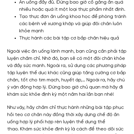
Ăn uống đầy đủ. Đừng bao giờ cố gắng ăn quá
nhiều hoặc quá ít một loại thực phẩm nhất định.
Tạo thực đơn ăn uống khoa học để phòng tránh
các bệnh về xương khớp và giúp đôi chân luôn
khỏe mạnh
Thực hành các bài tập cơ bắp chân hiệu quả
Ngoài việc ăn uống lành mạnh, bạn cũng cần phải tập
luyện chăm chỉ. Nhờ đó, bạn sẽ có một đôi chân khỏe
và đầy sức mạnh. Ngoài ra, sử dụng các phương pháp
tập luyện thể dục khác cũng giúp tăng cường cơ bắp
chân, tốt cho tim mạch, huyết áp,… Ngoài ra, hãy chú
ý vận động hợp lý. Đ
ừng bao giờ chủ quan mà hãy đi
khám sức khỏe định kỳ một năm hai lần bạn nhé!
Như vậy, hãy chăm chỉ thực hành những bài tập phục
hồi teo cơ chân này đồng thời xây dựng chế độ ăn
uống hợp lý phối hợp rèn luyện thể dụng thể
thao.
Khám sức khỏe định kỳ là cách để theo dõi sức