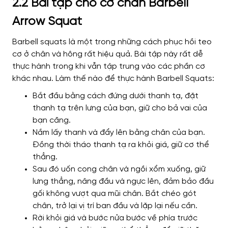
2.2 Bài tập cho cơ chân Barbell
Arrow Squat
Barbell squats là một trong những cách phục hồi teo
cơ ở chân và hông rất hiệu quả. Bài tập này rất dễ
thực hành trong khi vẫn tập trung vào các phần cơ
khác nhau.
Làm thế nào để thực hành Barbell Squats:
Bắt đầu bằng cách đứng dưới thanh tạ, đặt
thanh tạ trên lưng của bạn, giữ cho bả vai của
bạn căng.
Nắm lấy thanh và đẩy lên bằng chân của bạn.
Đồng thời tháo thanh tạ ra khỏi giá, giữ cơ thể
thẳng.
Sau đó uốn cong chân và ngồi xổm xuống, giữ
lưng thẳng, nâng đầu và ngực lên, đảm bảo đầu
gối không vượt qua mũi chân. Bắt chéo gót
chân, trở lại vị trí ban đầu và lặp lại nếu cần.
Rời khỏi giá và bước nửa bước về phía trước