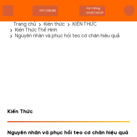
Hệ thống
0971.338.585
WHEYSHOP
Trang chủ
Kiến thức
KIẾN THỨC
Kiến Thức Thể Hình
TRANG CHỦ
Nguyên nhân và phục hồi teo cơ chân hiệu quả
FLASH SALE
THANH LÝ
DANH MỤC SẢN PHẨM
THƯƠNG HIỆU
KIẾN THỨC TẬP LUYỆN
HỆ THỐNG CỬA HÀNG
Kiến Thức
Nguyên nhân và phục hồi teo cơ chân hiệu quả