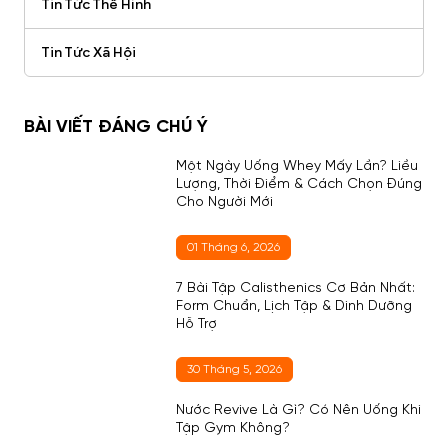
Tin Tức Thể Hình
Tin Tức Xã Hội
BÀI VIẾT ĐÁNG CHÚ Ý
Một Ngày Uống Whey Mấy Lần? Liều
Lượng, Thời Điểm & Cách Chọn Đúng
Cho Người Mới
01 Tháng 6, 2026
7 Bài Tập Calisthenics Cơ Bản Nhất:
Form Chuẩn, Lịch Tập & Dinh Dưỡng
Hỗ Trợ
30 Tháng 5, 2026
Nước Revive Là Gì? Có Nên Uống Khi
Tập Gym Không?