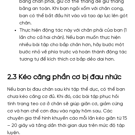
bằng chân phải, giữ cơ thể thẳng để giữ thăng
bằng an toàn. Khi bạn ngồi xổm với chân cong,
bạn có thể bắt đầu hít vào và tạo áp lực lên gót
chân.
Thực hiện động tác này với chân phải của bạn (1
lần cho cả hai chân). Nếu bạn muốn thực hiện
nhiều bài tập cho bắp chân hơn, hãy bước một
bước nhỏ về phía trước và hoàn thành động tác
tương tự để kích thích cơ bắp dẻo dai hơn.
2.3 Kéo căng phần cơ bị đau nhức
Nếu bạn bị đau chân sau khi tập thể dục, có thể bạn
chưa kéo căng cơ đủ. Khi đó, các bài tập phục hồi
tình trạng teo cơ ở chân sẽ giúp giãn cơ, giảm cứng
cơ và hạn chế cơn đau vào ngày hôm sau. Các
chuyên gia thể hình khuyến cáo mỗi lần kéo giãn từ 15
– 20 giây và tăng dần thời gian dựa trên mức độ tập
luyện.