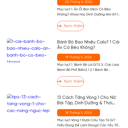
20 Tháng 5, 2026
Mục lục1 1. Ăn Ổi Ban Đêm Có Béo
Không? Khoa Học Dinh Dưỡng Nói Gì1.1
2 2. Lợi Ích Sức Khỏe Của Ổi — Đặc Biệt
Với Người Tập Gym3 3. Ăn Ổi Ban Đêm
Xem thêm
Có Tốt Không? — Thời Điểm Phù Hợp4
4. Ai Không Nên Ăn Ổi Ban Đêm?5 5.
Cách Ăn […]
Bánh Bò Bao Nhiêu Calo? 1 Cái
Ăn Có Béo Không?
19 Tháng 5, 2026
Mục lục1 1. Bánh Bò Là Gì?2 2. Các Loại
Bánh Bò Phổ Biến2.1 2.1 Bánh Bò
Nướng2.2 2.2 Bánh Bò Hấp2.3 2.3 Bánh
Bò Sữa Nướng2.4 2.4 Bánh Bò Dừa3 3.
Xem thêm
Ăn Bánh Bò Có Tốt Không?4 4. Bánh Bò
Bao Nhiêu Calo? Bảng Calo Đầy Đủ
Theo Khẩu Phần5 5. Ăn Bánh Bò […]
13 Cách Tăng Vòng 1 Cho Nữ:
Bài Tập, Dinh Dưỡng & Thói
Quen Hiệu Quả Nhất
18 Tháng 5, 2026
Mục lục1 Vòng 1 Được Cấu Tạo Từ Gì?
Hiểu Đúng Để Làm Đúng2 Các Yếu Tố