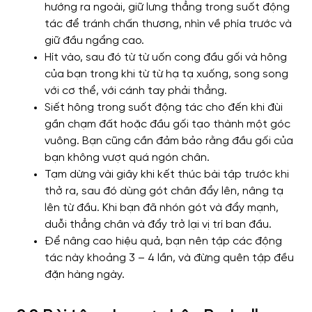
hướng ra ngoài, giữ lưng thẳng trong suốt động
tác để tránh chấn thương, nhìn về phía trước và
giữ đầu ngẩng cao.
Hít vào, sau đó từ từ uốn cong đầu gối và hông
của bạn trong khi từ từ hạ tạ xuống, song song
với cơ thể, với cánh tay phải thẳng.
Siết hông trong suốt động tác cho đến khi đùi
gần chạm đất hoặc đầu gối tạo thành một góc
vuông. Bạn cũng cần đảm bảo rằng đầu gối của
bạn không vượt quá ngón chân.
Tạm dừng vài giây khi kết thúc bài tập trước khi
thở ra, sau đó dùng gót chân đẩy lên, nâng tạ
lên từ đầu. Khi bạn đã nhón gót và đẩy mạnh,
duỗi thẳng chân và đẩy trở lại vị trí ban đầu.
Để nâng cao hiệu quả, bạn nên tập các động
tác này khoảng 3 – 4 lần, và đừng quên tập đều
đặn hàng ngày.