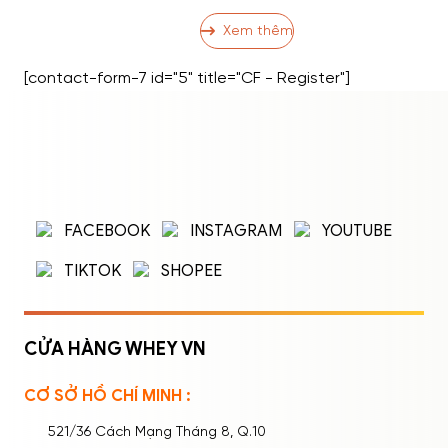
Ảnh Hưởng Đến Kích Thước Vòng 13 13
Cách Tăng Vòng 1 Hiệu Quả3.1 Nhóm 1:
Xem thêm
Bài Tập Phát Triển Cơ Ngực3.2 Nhóm 2:
Dinh Dưỡng Hỗ Trợ Tăng Vòng 13.3
[contact-form-7 id="5" title="CF - Register"]
Nhóm 3: Thói Quen và Kỹ Thuật […]
ĐĂNG NHẬP
ĐĂNG KÝ
Nhập tên đăng nhập/email và mật khẩu để
FACEBOOK
INSTAGRAM
YOUTUBE
đăng nhập.
TIKTOK
SHOPEE
CỬA HÀNG WHEY VN
CƠ SỞ HỒ CHÍ MINH :
Ghi nhớ mật khẩu
Quên mật khẩu?
521/36 Cách Mạng Tháng 8, Q.10