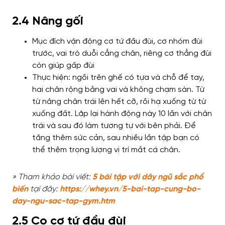
2.4 Nâng gối
Mục đích vận động cơ tứ đầu đùi, cơ nhóm đùi
trước, vai trò duỗi cẳng chân, riêng cơ thẳng đùi
còn giúp gấp đùi
Thực hiện: ngồi trên ghế có tựa và chỗ để tay,
hai chân rộng bằng vai và không chạm sàn. Từ
từ nâng chân trái lên hết cỡ, rồi hạ xuống từ từ
xuống đất. Lặp lại hành động này 10 lần với chân
trái và sau đó làm tương tự với bên phải. Để
tăng thêm sức cản, sau nhiều lần tập bạn có
thể thêm trọng lượng vị trí mắt cá chân.
» Tham khảo bài viết:
5 bài tập với dây ngũ sắc phổ
biến
tại đây:
https://whey.vn/5-bai-tap-cung-bo-
day-ngu-sac-tap-gym.htm
2.5 Co cơ tứ đầu đùi