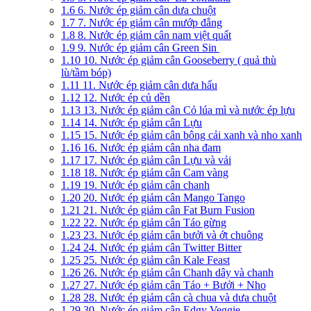
1.6
6. Nước ép giảm cân dưa chuột
1.7
7. Nước ép giảm cân mướp đắng
1.8
8. Nước ép giảm cân nam việt quất
1.9
9. Nước ép giảm cân Green Sin
1.10
10. Nước ép giảm cân Gooseberry ( quả thù
lù/tầm bóp)
1.11
11. Nước ép giảm cân dưa hấu
1.12
12. Nước ép củ dền
1.13
13. Nước ép giảm cân Cỏ lúa mì và nước ép lựu
1.14
14. Nước ép giảm cân Lựu
1.15
15. Nước ép giảm cân bông cải xanh và nho xanh
1.16
16. Nước ép giảm cân nha đam
1.17
17. Nước ép giảm cân Lựu và vải
1.18
18. Nước ép giảm cân Cam vàng
1.19
19. Nước ép giảm cân chanh
1.20
20. Nước ép giảm cân Mango Tango
1.21
21. Nước ép giảm cân Fat Burn Fusion
1.22
22. Nước ép giảm cân Táo gừng
1.23
23. Nước ép giảm cân bưởi và ớt chuông
1.24
24. Nước ép giảm cân Twitter Bitter
1.25
25. Nước ép giảm cân Kale Feast
1.26
26. Nước ép giảm cân Chanh dây và chanh
1.27
27. Nước ép giảm cân Táo + Bưởi + Nho
1.28
28. Nước ép giảm cân cà chua và dưa chuột
1.29
30. Nước ép giảm cân Edgy Veggie