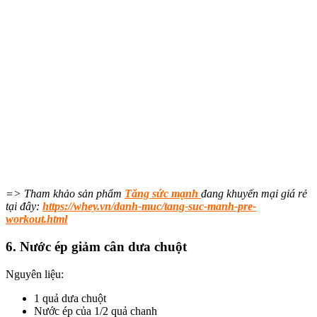
=> Tham khảo sản phẩm
Tăng sức mạnh
đang khuyến mại giá rẻ
tại đây:
https://whey.vn/danh-muc/tang-suc-manh-pre-
workout.html
6. Nước ép giảm cân dưa chuột
Nguyên liệu:
1 quả dưa chuột
Nước ép của 1/2 quả chanh