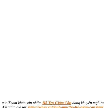
=> Tham khảo sản phẩm
Hỗ Trợ Giảm Cân
đang khuyến mại ưu
đãi giảm giá tại:
https://whey.vn/danh-muc/ho-tro-giam-can.html