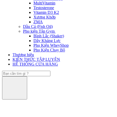
MultiVitamin
Testosterone
Vitamin D3 K2
Xương Khớp
ZMA
Dầu Cá (Fish Oil)
Phụ kiện Tập Gym
Bình Lắc (Shaker)
Dây Kháng Lực
Phụ Kiện WheyShop
Phụ Kiện Chạy Bộ
Thương hiệu
KIẾN THỨC TẬP LUYỆN
HỆ THỐNG CỬA HÀNG