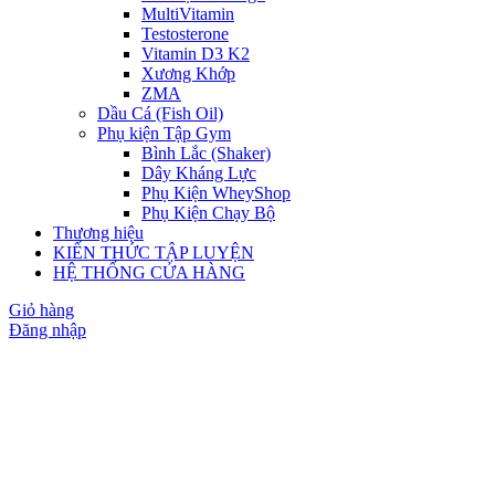
MultiVitamin
Testosterone
Vitamin D3 K2
Xương Khớp
ZMA
Dầu Cá (Fish Oil)
Phụ kiện Tập Gym
Bình Lắc (Shaker)
Dây Kháng Lực
Phụ Kiện WheyShop
Phụ Kiện Chạy Bộ
Thương hiệu
KIẾN THỨC TẬP LUYỆN
HỆ THỐNG CỬA HÀNG
Giỏ hàng
Đăng nhập