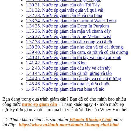
1.30
31. Nước ép giảm cân cần Tỏi Tây
1.31
32. Nước ép quả việt quất và quả vải
1.32
33. Nước ép giảm cân lê và rau bina
1.33
34. Nước ép giảm cân Coconut Water Twist
1.34
35. Nước ép giảm cân Deep In Purplem
1.35
36. Nước ép giảm cân mận và chanh dây
1.36
37. Nước ép giảm cân Aloe-Melon Twist
1.37
38. Nước ép giảm cân cải xoong và cà rốt
1.38
39. Nước ép giảm cân nho đen và củ cải đường
1.39
40. Nước ép giảm cân cam, cà rốt và củ cải đường
1.40
41. Nước ép giảm cân tỏi tây và bông cải xanh
1.41
42. Nước ép giảm cân Kiwi
1.42
43. Nước ép giảm cân dâu tây và cần tây
1.43
44. Nước ép giảm cân cà rốt, gừng và táo
1.44
45. Nước ép giảm cân cần tây và củ cải đường
1.45
46. Nước ép giảm cân dưa lê, dưa chuột
1.46
47. Nước ép giảm cân rau bina và táo
Bạn đang trong quá trình giảm cân? Bạn đã có cho mình bao nhiêu
công thức
nước ép giảm cân
? Tham khảo ngay 47 món nước ép
cực kỳ đơn giản và dễ làm qua bài viết dưới đây của Whey Vn nhé!
=> Tham khảo thêm các sản phẩm
Vitamin Khoáng Chất
giá rẻ
tại đây:
https://whey.vn/danh-muc/vitamin-khoang-chat.html