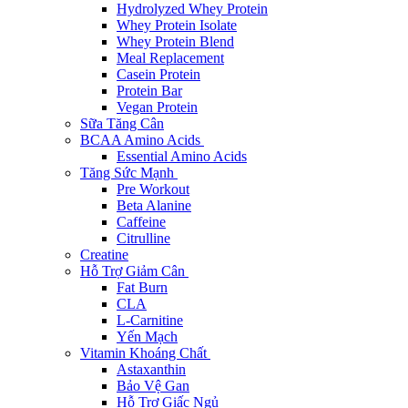
Hydrolyzed Whey Protein
Whey Protein Isolate
Whey Protein Blend
Meal Replacement
Casein Protein
Protein Bar
Vegan Protein
Sữa Tăng Cân
BCAA Amino Acids
Essential Amino Acids
Tăng Sức Mạnh
Pre Workout
Beta Alanine
Caffeine
Citrulline
Creatine
Hỗ Trợ Giảm Cân
Fat Burn
CLA
L-Carnitine
Yến Mạch
Vitamin Khoáng Chất
Astaxanthin
Bảo Vệ Gan
Hỗ Trợ Giấc Ngủ