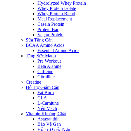
Hydrolyzed Whey Protein
Whey Protein Isolate
Whey Protein Blend
Meal Replacement
Casein Protein
Protein Bar
Vegan Protein
Sữa Tăng Cân
BCAA Amino Acids
Essential Amino Acids
Tăng Sức Mạnh
Pre Workout
Beta Alanine
Caffeine
Citrulline
Creatine
Hỗ Trợ Giảm Cân
Fat Burn
CLA
L-Carnitine
Yến Mạch
Vitamin Khoáng Chất
Astaxanthin
Bảo Vệ Gan
Hỗ Trợ Giấc Ngủ