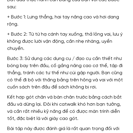
sau:
+ Bước 1: Lưng thẳng, hai tay nâng cao và hơi dang
rộng.
+ Bước 2: Từ từ hạ cánh tay xuống, thả lỏng vai, lưu ý
không được lười vận động, cần nhẹ nhàng, uyển
chuyển.
Bước 3: Sử dụng các dụng cụ / đạo cụ cần thiết như
bóng bay trên đầu, cố gắng nâng cao cơ thể, tập đi
thẳng, tránh các tư thế như cúi gập người. Bạn cũng
có thể đi bộ với thăng bằng trên hông và vai với một
cuốn sách trên đầu để sách không bị rơi.
Kết hợp gót chân và bàn chân trước bằng cách bắt
đầu và dừng lại.
Đôi khi catwalk khó hơn bạn tưởng,
và cần rất nhiều kỹ năng để có được màn trình diễn
tốt, đặc biệt là với giày cao gót.
Bài tập này được đánh giá là rất quan trọng đối với