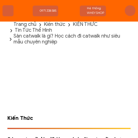
Hệ thống
0971.338.585
WHEYSHOP
Trang chủ
Kiến thức
KIẾN THỨC
Tin Tức Thể Hình
TRANG CHỦ
Sàn catwalk là gì? Học cách đi catwalk như siêu
FLASH SALE
mẫu chuyên nghiệp
THANH LÝ
DANH MỤC SẢN PHẨM
THƯƠNG HIỆU
KIẾN THỨC TẬP LUYỆN
HỆ THỐNG CỬA HÀNG
Kiến Thức