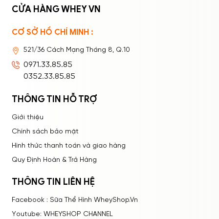
CỬA HÀNG WHEY VN
CƠ SỞ HỒ CHÍ MINH :
Ghi nhớ mật khẩu
Quên mật khẩu?
521/36 Cách Mạng Tháng 8, Q.10
ĐĂNG NHẬP
0971.33.85.85
0352.33.85.85
THÔNG TIN HỖ TRỢ
Giới thiệu
Chính sách bảo mật
Hình thức thanh toán và giao hàng
Quy Định Hoàn & Trả Hàng
THÔNG TIN LIÊN HỆ
Facebook : Sữa Thể Hình WheyShop.Vn
Youtube: WHEYSHOP CHANNEL