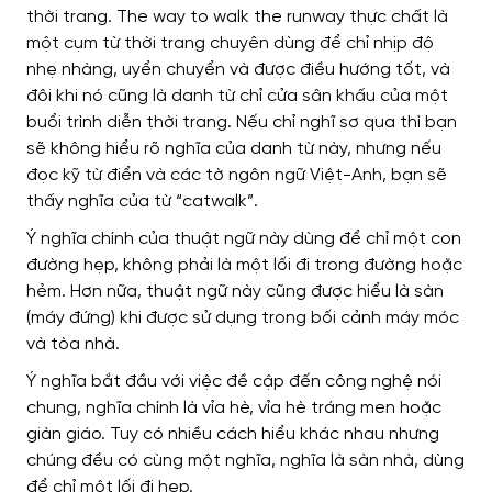
thời trang.
The way to walk the runway thực chất là
một cụm từ thời trang chuyên dùng để chỉ nhịp độ
nhẹ nhàng, uyển chuyển và được điều hướng tốt, và
đôi khi nó cũng là danh từ chỉ cửa sân khấu của một
buổi trình diễn thời trang. Nếu chỉ nghĩ sơ qua thì bạn
sẽ không hiểu rõ nghĩa của danh từ này, nhưng nếu
đọc kỹ từ điển và các tờ ngôn ngữ Việt-Anh, bạn sẽ
thấy nghĩa của từ “catwalk”.
Ý nghĩa chính của thuật ngữ này dùng để chỉ một con
đường hẹp, không phải là một lối đi trong đường hoặc
hẻm. Hơn nữa, thuật ngữ này cũng được hiểu là sàn
(máy đứng) khi được sử dụng trong bối cảnh máy móc
và tòa nhà.
Ý nghĩa bắt đầu với việc đề cập đến công nghệ nói
chung, nghĩa chính là vỉa hè, vỉa hè tráng men hoặc
giàn giáo. Tuy có nhiều cách hiểu khác nhau nhưng
chúng đều có cùng một nghĩa, nghĩa là sàn nhà, dùng
để chỉ một lối đi hẹp.