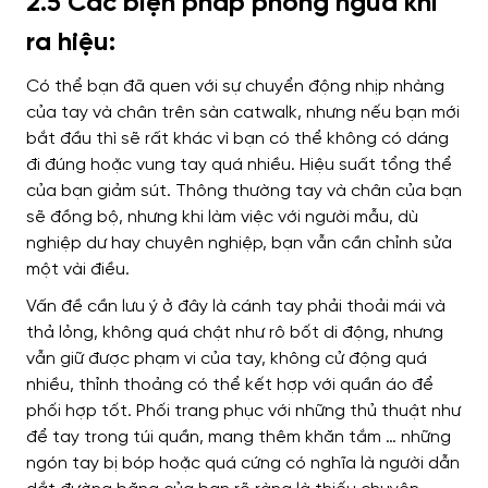
2.5 Các biện pháp phòng ngừa khi
ra hiệu:
Có thể bạn đã quen với sự chuyển động nhịp nhàng
của tay và chân trên sàn catwalk, nhưng nếu bạn mới
bắt đầu thì sẽ rất khác vì bạn có thể không có dáng
đi đúng hoặc vung tay quá nhiều. Hiệu suất tổng thể
của bạn giảm sút. Thông thường tay và chân của bạn
sẽ đồng bộ, nhưng khi làm việc với người mẫu, dù
nghiệp dư hay chuyên nghiệp, bạn vẫn cần chỉnh sửa
một vài điều.
Vấn đề cần lưu ý ở đây là cánh tay phải thoải mái và
thả lỏng, không quá chật như rô bốt di động, nhưng
vẫn giữ được phạm vi của tay, không cử động quá
nhiều, thỉnh thoảng có thể kết hợp với quần áo để
phối hợp tốt. Phối trang phục với những thủ thuật như
để tay trong túi quần, mang thêm khăn tắm … những
ngón tay bị bóp hoặc quá cứng có nghĩa là người dẫn