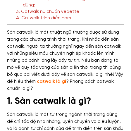
dừng:
3. Catwalk nữ chuẩn vedette
4. Catwalk trình diễn nam
Sàn catwalk là một thuật ngữ thường được sử dụng
trong các chương trình thời trang. Khi nhắc đến sàn
catwalk, người ta thường nghĩ ngay đến sàn catwalk
với những siêu mẫu chuyên nghiệp khoác lên mình
những bộ cánh lộng lẫy đầy tự tin. Nếu bạn đang tò
mò về quy tắc vàng của sàn diễn thời trang thì đừng
bỏ qua bài viết dưới đây về sàn catwalk là gì nhé!
Vậy
để hiểu thêm
catwalk là gì
? Phong cách catwalk
chuẩn là gì?
1. Sàn catwalk là gì?
Sàn catwalk là một từ trong ngành thời trang dùng
để chỉ tốc độ nhẹ nhàng, uyển chuyển và điêu luyện,
và là danh từ chỉ cánh cửa để trình diễn trên sân khấu