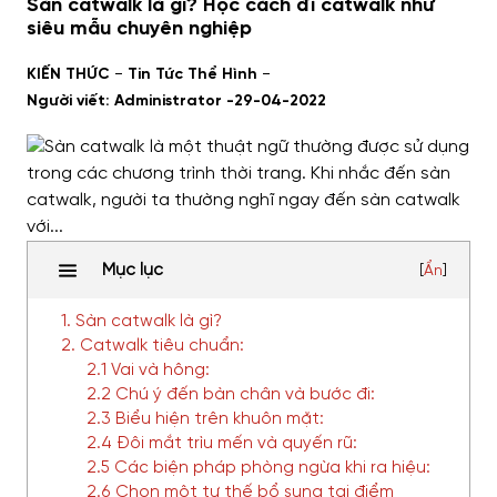
Sàn catwalk là gì? Học cách đi catwalk như
siêu mẫu chuyên nghiệp
-
-
KIẾN THỨC
Tin Tức Thể Hình
Người viết: Administrator -
29-04-2022
Mục lục
[
Ẩn
]
1. Sàn catwalk là gì?
2. Catwalk tiêu chuẩn:
2.1 Vai và hông:
2.2 Chú ý đến bàn chân và bước đi:
2.3 Biểu hiện trên khuôn mặt:
2.4 Đôi mắt trìu mến và quyến rũ:
2.5 Các biện pháp phòng ngừa khi ra hiệu:
2.6 Chọn một tư thế bổ sung tại điểm