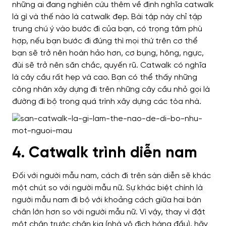
những ai đang nghiên cứu thêm về định nghĩa catwalk
là gì và thế nào là catwalk đẹp. Bài tập này chỉ tập
trung chú ý vào bước đi của bạn, có trọng tâm phù
hợp, nếu bạn bước đi đúng thì mọi thứ trên cơ thể
bạn sẽ trở nên hoàn hảo hơn, cơ bụng, hông, ngực,
đùi sẽ trở nên săn chắc, quyến rũ.
Catwalk có nghĩa
là cây cầu rất hẹp và cao. Bạn có thể thấy những
công nhân xây dựng đi trên những cây cầu nhỏ gọi là
đường đi bộ trong quá trình xây dựng các tòa nhà.
4. Catwalk trình diễn nam
Đối với người mẫu nam, cách đi trên sàn diễn sẽ khác
một chút so với người mẫu nữ. Sự khác biệt chính là
người mẫu nam đi bộ với khoảng cách giữa hai bàn
chân lớn hơn so với người mẫu nữ. Vì vậy, thay vì đặt
một chân trước chân kia (nhà vô địch hàng đầu), hãy