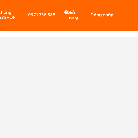
thống
Giỏ
0
0971.338.585
Đăng nhập
EYSHOP
hàng
ó sản phẩm trong giỏ hàng.