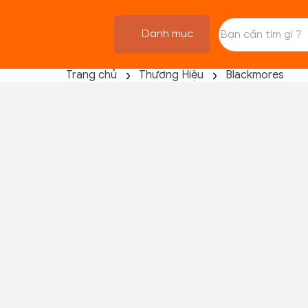
Danh mục
Trang chủ
Thương Hiệu
Blackmores
TRANG CHỦ
FLASH SALE
THANH LÝ
DANH MỤC SẢN PHẨM
THƯƠNG HIỆU
KIẾN THỨC TẬP LUYỆN
HỆ THỐNG CỬA HÀNG