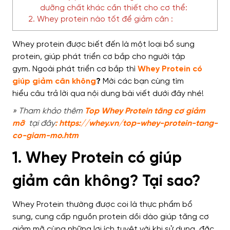
dưỡng chất khác cần thiết cho cơ thể:
2. Whey protein nào tốt để giảm cân :
Whey protein
được biết đến là một loại
bổ sung
protein,
giúp
phát triển cơ bắp cho người tập
gym.
Ngoài
phát triển cơ bắp thì
Whey Protein có
giúp giảm cân không
?
Mời các bạn cùng tìm
hiểu
câu trả lời qua nội dung bài viết dưới đây nhé!
» Tham khảo thêm
Top Whey Protein tăng cơ giảm
mỡ
tại đây
:
https://whey.vn/top-whey-protein-tang-
co-giam-mo.htm
1. Whey Protein có giúp
giảm cân không? Tại sao?
Whey Protein
thường được coi là thực phẩm bổ
sung
,
cung cấp nguồn protein dồi dào giúp
tăng cơ
giảm mỡ cùng những lợi ích tuyệt vời
khi sử dụng, đặc