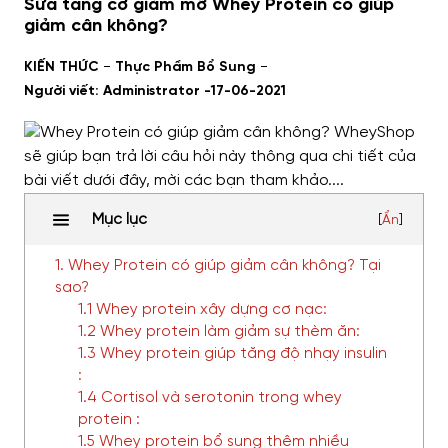
Sữa tăng cơ giảm mỡ Whey Protein có giúp
giảm cân không?
-
-
KIẾN THỨC
Thực Phẩm Bổ Sung
Người viết: Administrator -
17-06-2021
Mục lục
[
Ẩn
]
1. Whey Protein có giúp giảm cân không? Tại
sao?
1.1 Whey protein xây dựng cơ nạc:
1.2 Whey protein làm giảm sự thèm ăn:
1.3 Whey protein giúp tăng độ nhạy insulin
:
1.4 Cortisol và serotonin trong whey
protein :
1.5 Whey protein bổ sung thêm nhiều