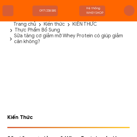
Hệ thống
0971.338.585
WHEYSHOP
Trang chủ
Kiến thức
KIẾN THỨC
Thực Phẩm Bổ Sung
TRANG CHỦ
Sữa tăng cơ giảm mỡ Whey Protein có giúp giảm
FLASH SALE
cân không?
THANH LÝ
DANH MỤC SẢN PHẨM
THƯƠNG HIỆU
KIẾN THỨC TẬP LUYỆN
HỆ THỐNG CỬA HÀNG
Kiến Thức