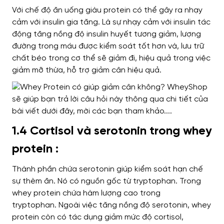
Với
chế độ ăn uống giàu protein
có thể gây ra nhạy
cảm với
insulin gia tăng. Là sự nhạy cảm với insulin
tác
động
tăng nồng độ insulin huyết tương giảm, lượng
đường trong máu
được kiểm soát tốt hơn và
, lưu trữ
chất béo trong cơ thể sẽ giảm đi,
hiệu quả trong việc
giảm
mỡ thừa, hỗ trợ giảm cân hiệu quả.
1.4 Cortisol và serotonin trong whey
protein :
Thành phần chứa serotonin giúp
kiểm soát hạn chế
sự thèm ăn.
Nó có nguồn gốc
từ tryptophan. Trong
whey protein
chứa
hàm lượng cao trong
tryptophan.
Ngoài
việc tăng nồng độ serotonin, whey
protein
còn có tác dụng
giảm mức độ cortisol,