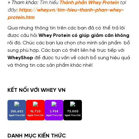
» Tham khảo:
Tìm hiểu
Thành phần Whey Protein
tại
đây
:
https://whey.vn/tim-hieu-thanh-phan-whey-
protein.htm
Qua nhưng thông tin trên các bạn đã có thể trả lời
được câu hỏi
Whey Protein có giúp giảm cân không
rồi đó. Chúc các bạn lựa chọn cho mình sản phẩm bổ
sung phù hợp. Các bạn có thêt liên hệ trực tiếp với
WheyShop
để được tư vấn về cách bổ sung hiệu quả
và thông tin các sản phẩm khác nhé!
KẾT NỐI VỚI WHEY VN
255,402
15,720
2,938
73,000
Người Theo Dõi
Người Theo Dõi
Người Theo Dõi
Người Theo Dõi
DANH MỤC KIẾN THỨC