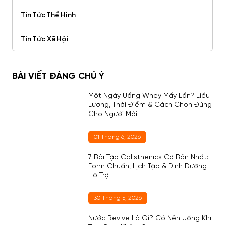
Tin Tức Thể Hình
Tin Tức Xã Hội
BÀI VIẾT ĐÁNG CHÚ Ý
Một Ngày Uống Whey Mấy Lần? Liều
Lượng, Thời Điểm & Cách Chọn Đúng
Cho Người Mới
01 Tháng 6, 2026
7 Bài Tập Calisthenics Cơ Bản Nhất:
Form Chuẩn, Lịch Tập & Dinh Dưỡng
Hỗ Trợ
30 Tháng 5, 2026
Nước Revive Là Gì? Có Nên Uống Khi