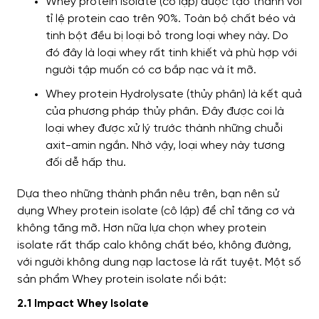
Whey protein isolate (cô lập) được tạo thành với
tỉ lệ protein cao trên 90%. Toàn bộ chất béo và
tinh bột đều bị loại bỏ trong loại whey này. Do
đó đây là loại whey rất tinh khiết và phù hợp với
người tập muốn có cơ bắp nạc và ít mỡ.
Whey protein Hydrolysate (thủy phân) là kết quả
của phương pháp thủy phân. Đây được coi là
loại whey được xử lý trước thành những chuỗi
axit-amin ngắn. Nhờ vậy, loại whey này tương
đối dễ hấp thu.
Dựa theo những thành phần nêu trên, bạn nên
sử
dụng Whey protein isolate (cô lập) để chỉ tăng cơ và
không tăng mỡ.
Hơn nữa
lựa chọn whey protein
isolate
rất
thấp calo không chất béo, không đường,
với người không dung nạp lactose là rất tuyệt. Một số
sản phẩm Whey protein isolate nổi bật:
2.1 Impact Whey Isolate