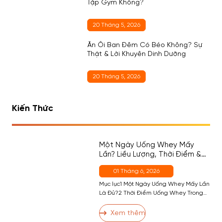
Tập Gym Không?
20 Tháng 5, 2026
Ăn Ổi Ban Đêm Có Béo Không? Sự
Thật & Lời Khuyên Dinh Dưỡng
20 Tháng 5, 2026
Kiến Thức
Một Ngày Uống Whey Mấy
Lần? Liều Lượng, Thời Điểm &
Cách Chọn Đúng Cho Người
01 Tháng 6, 2026
Mới
Mục lục1 Một Ngày Uống Whey Mấy Lần
Là Đủ?2 Thời Điểm Uống Whey Trong
Ngày — Đâu Là Quan Trọng Nhất?2.1
Thời Điểm 1 (Quan Trọng Nhất) — Sau
Xem thêm
Tập2.2 Thời Điểm 2 — Buổi Sáng (Nếu