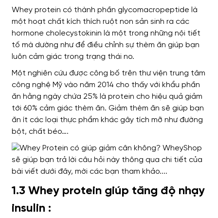
Whey protein
có thành phần
glycomacropeptide
là
một hoạt chất
kích thích ruột non
sản sinh
ra các
hormone cholecystokinin
là một trong những nội tiết
tố mà dường như để
điều chỉnh sự thèm ăn
giúp bạn
luôn cảm giác trong trạng thái
no.
Một nghiên cứu được
công bố trên thư viện
trung tâm
công nghệ Mỹ vào năm 2014 cho thấy với khẩu phần
ăn hằng ngày
chứa
25% là protein
cho hiệu quả
giảm
tới 60% cảm giác thèm ăn.
Giảm thèm ăn sẽ giúp bạn
ăn ít
các loại thực phẩm khác gây tích mỡ như đường
bột, chất béo….
1.3 Whey protein giúp tăng độ nhạy
insulin :