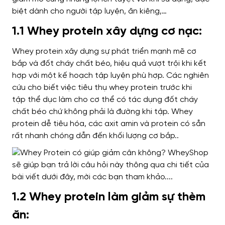
biệt dành cho người
tập luyện, ăn kiêng,…
1.1 Whey protein xây dựng cơ nạc:
Whey protein
xây dựng sự phát triển mạnh mẽ
cơ
bắp và đốt cháy chất béo,
hiệu quả vượt trội
khi kết
hợp với
một kế hoạch tập luyện phù hợp
.
Các nghiên
cứu cho biết
việc tiêu thụ whey protein trước khi
tập
thể dục làm cho cơ thể
có tác dụng đốt cháy
chất béo chứ không phải là đường khi tập. Whey
protein dễ tiêu hóa, các axit amin và protein
có sẵn
rất nhanh chóng dẫn đến
khối lượng cơ bắp..
1.2 Whey protein làm giảm sự thèm
ăn: