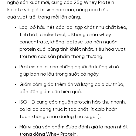
nghệ sản xuất mới, cung cấp 25g Whey Protein
Isolate với giá trị sinh học cao,
nâng cao hiệu
quả
vượt trội trong mỗi lần dùng.
Loại bỏ hầu hết các loại tạp chất như chất béo,
tinh bột, cholesterol, .. Không chứa whey
concentrate, không lactose tạo nên nguồn
protein cuối cùng tinh khiết nhất, tiêu hóa vượt
trội hơn các sản phẩm thông thường.
Protein có lợi cho những người ăn kiêng vì nó
giúp bạn no lâu trong suốt cả ngày.
Giảm cảm giác thèm ăn và lượng calo dư thừa,
dẫn đến giảm cân hiệu quả.
ISO HD cung cấp nguồn protein hấp thu nhanh,
có lợi do công thức ít tạp chất, ít calo hoàn
toàn không chứa đường ( no sugar ).
Mùi vị của sản phẩm được đánh giá là ngon nhất
trong dòng Whey Protein.