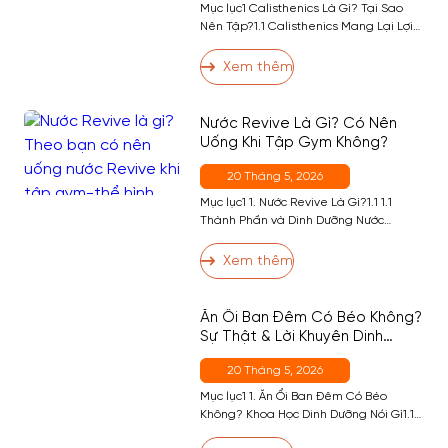
Mục lục1 Calisthenics Là Gì? Tại Sao
Nên Tập?1.1 Calisthenics Mang Lại Lợi
Ích Gì?2 7 Bài Tập Calisthenics Cơ Bản
Nhất2.1 Bài 1 — Push-Up (Chống
Xem thêm
Đẩy)2.2 Bài 2 — Pull-Up (Hít Xà)2.3 Bài 3
— Squat2.4 Bài 4 — Dip (Chống Đẩy Xà
Kép / Ghế)2.5 Bài 5 — Plank2.6 Bài 6 —
Nước Revive Là Gì? Có Nên
[…]
Uống Khi Tập Gym Không?
20 Tháng 5, 2026
Mục lục1 1. Nước Revive Là Gì?1.1 1.1
Thành Phần và Dinh Dưỡng Nước
Revive1.2 1.2 Nước Revive Có Tốt
Không?1.3 1.3 Nước Revive Bao Nhiêu
Xem thêm
Calo?1.4 1.4 Uống Revive Có Béo
Không?2 2. Người Tập Gym Uống Nước
Revive Có Tốt Không?3 3. Tập Gym Nên
Ăn Ổi Ban Đêm Có Béo Không?
Thay Revive Bằng BCAA Không?4 4. Ai
Sự Thật & Lời Khuyên Dinh
Nên […]
Dưỡng
20 Tháng 5, 2026
Mục lục1 1. Ăn Ổi Ban Đêm Có Béo
Không? Khoa Học Dinh Dưỡng Nói Gì1.1
2 2. Lợi Ích Sức Khỏe Của Ổi — Đặc Biệt