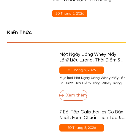
Thật & Lời Khuyên Dinh Dưỡng
20 Tháng 5, 2026
Kiến Thức
Một Ngày Uống Whey Mấy
Lần? Liều Lượng, Thời Điểm &
Cách Chọn Đúng Cho Người
01 Tháng 6, 2026
Mới
Mục lục1 Một Ngày Uống Whey Mấy Lần
Là Đủ?2 Thời Điểm Uống Whey Trong
Ngày — Đâu Là Quan Trọng Nhất?2.1
Thời Điểm 1 (Quan Trọng Nhất) — Sau
Xem thêm
Tập2.2 Thời Điểm 2 — Buổi Sáng (Nếu
Cần)2.3 Thời Điểm 3 — Trước Ngủ
(Casein, Không Phải Whey)2.4 Thời
7 Bài Tập Calisthenics Cơ Bản
Điểm 4 — Giữa Các […]
Nhất: Form Chuẩn, Lịch Tập &
Dinh Dưỡng Hỗ Trợ
30 Tháng 5, 2026