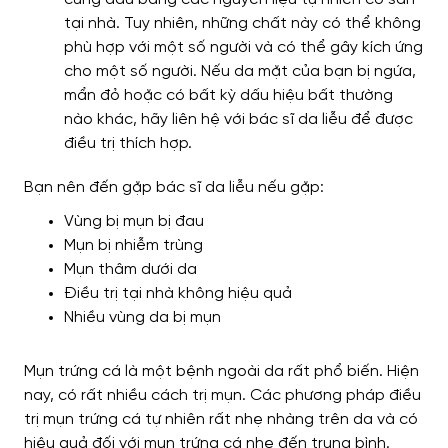
tại nhà. Tuy nhiên, những chất này có thể không
phù hợp với một số người và có thể gây kích ứng
cho một số người. Nếu da mặt của bạn bị ngứa,
mẩn đỏ hoặc có bất kỳ dấu hiệu bất thường
nào khác, hãy liên hệ với bác sĩ da liễu để được
điều trị thích hợp.
Bạn nên đến gặp bác sĩ da liễu nếu gặp:
Vùng bị mụn bị đau
Mụn bị nhiễm trùng
Mụn thâm dưới da
Điều trị tại nhà không hiệu quả
Nhiều vùng da bị mụn
Mụn trứng cá là một bệnh ngoài da rất phổ biến. Hiện
nay, có rất nhiều cách trị mụn. Các phương pháp điều
trị mụn trứng cá tự nhiên rất nhẹ nhàng trên da và có
hiệu quả đối với mụn trứng cá nhẹ đến trung bình.