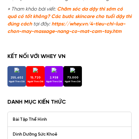
» Tham khảo bài viết:
Chăm sóc da dậy thì sớm có
quá có tốt không? Các bước skincare cho tuổi dậy thì
đúng cách
tại đây:
https://whey.vn/4-tieu-chi-lua-
chon-may-massage-nang-co-mat-cam-tay.htm
KẾT NỐI VỚI WHEY VN
255,402
15,720
2,938
73,000
Người Theo Dõi
Người Theo Dõi
Người Theo Dõi
Người Theo Dõi
DANH MỤC KIẾN THỨC
Bài Tập Thể Hình
Dinh Dưỡng Sức Khoẻ