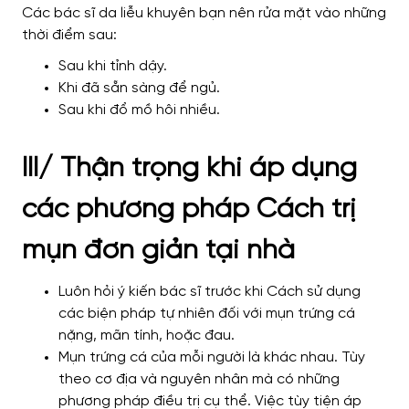
Các bác sĩ da liễu khuyên bạn nên rửa mặt vào những
thời điểm sau:
Sau khi tỉnh dậy.
Khi đã sẵn sàng để ngủ.
Sau khi đổ mồ hôi nhiều.
III/ Thận trọng khi áp dụng
các phương pháp Cách trị
mụn đơn giản tại nhà
Luôn hỏi ý kiến ​​bác sĩ trước khi Cách sử dụng
các biện pháp tự nhiên đối với mụn trứng cá
nặng, mãn tính, hoặc đau.
Mụn trứng cá của mỗi người là khác nhau. Tùy
theo cơ địa và nguyên nhân mà có những
phương pháp điều trị cụ thể. Việc tùy tiện áp