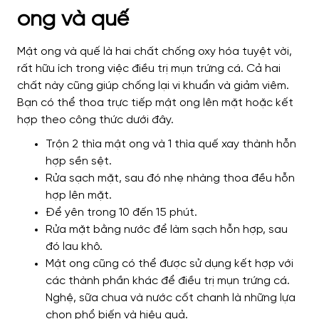
ong và quế
Mật ong và quế là hai chất chống oxy hóa tuyệt vời,
rất hữu ích trong việc điều trị mụn trứng cá. Cả hai
chất này cũng giúp chống lại vi khuẩn và giảm viêm.
Bạn có thể thoa trực tiếp mật ong lên mặt hoặc kết
hợp theo công thức dưới đây.
Trộn 2 thìa mật ong và 1 thìa quế xay thành hỗn
hợp sền sệt.
Rửa sạch mặt, sau đó nhẹ nhàng thoa đều hỗn
hợp lên mặt.
Để yên trong 10 đến 15 phút.
Rửa mặt bằng nước để làm sạch hỗn hợp, sau
đó lau khô.
Mật ong cũng có thể được sử dụng kết hợp với
các thành phần khác để điều trị mụn trứng cá.
Nghệ, sữa chua và nước cốt chanh là những lựa
chọn phổ biến và hiệu quả.