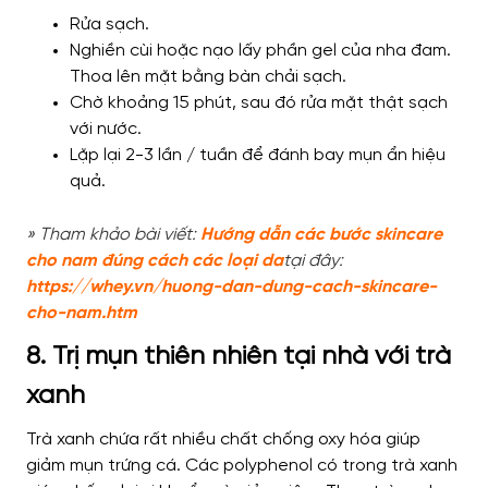
Rửa sạch.
Nghiền cùi hoặc nạo lấy phần gel của nha đam.
Thoa lên mặt bằng bàn chải sạch.
Chờ khoảng 15 phút, sau đó rửa mặt thật sạch
với nước.
Lặp lại 2-3 lần / tuần để đánh bay mụn ẩn hiệu
quả.
» Tham khảo bài viết:
Hướng dẫn các bước skincare
cho nam đúng cách các loại da
tại đây:
https://
whey.vn/huong-dan-dung-cach-skincare-
cho-nam.htm
8. Trị mụn thiên nhiên tại nhà với trà
xanh
Trà xanh chứa rất nhiều chất chống oxy hóa giúp
giảm mụn trứng cá. Các polyphenol có trong trà xanh