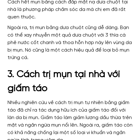
Cách hết mụn bằng cách đắp mặt nạ dưa chuột tại
nhà là phương pháp chăm sóc da mà chị em đã rất
quen thuộc.
Ngoài ra, trị mụn bằng dưa chuột cũng dễ dàng. Bạn
có thể xay nhuyễn một quả dưa chuột với 3 thìa cà
phê nước cốt chanh và thoa hỗn hợp này lên vùng da
bị mụn. Nó cũng là một cách hiệu quả để loại bỏ mụn
trứng cá.
3. Cách trị mụn tại nhà với
giấm táo
Nhiều nghiên cứu về cách trị mụn tự nhiên bằng giấm
táo đã chỉ ra tác dụng hữu ích của giấm táo đối với
làn da bị mụn. Giấm táo làm giảm lượng dầu thừa trên
mặt và ngăn ngừa mụn nổi lên. Ngoài ra, giấm táo còn
có khả năng chống lại một số loại vi khuẩn và ngăn