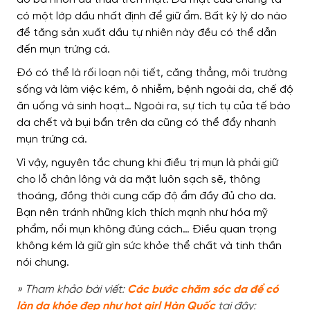
có một lớp dầu nhất định để giữ ẩm. Bất kỳ lý do nào
để tăng sản xuất dầu tự nhiên này đều có thể dẫn
đến mụn trứng cá.
Đó có thể là rối loạn nội tiết, căng thẳng, môi trường
sống và làm việc kém, ô nhiễm, bệnh ngoài da, chế độ
ăn uống và sinh hoạt… Ngoài ra, sự tích tụ của tế bào
da chết và bụi bẩn trên da cũng có thể đẩy nhanh
mụn trứng cá.
Vì vậy, nguyên tắc chung khi điều trị mụn là phải giữ
cho lỗ chân lông và da mặt luôn sạch sẽ, thông
thoáng, đồng thời cung cấp độ ẩm đầy đủ cho da.
Bạn nên tránh những kích thích mạnh như hóa mỹ
phẩm, nổi mụn không đúng cách… Điều quan trọng
không kém là giữ gìn sức khỏe thể chất và tinh thần
nói chung.
» Tham khảo bài viết:
Các bước chăm sóc da để có
làn da khỏe đẹp như hot girl Hàn Quốc
tại đây: