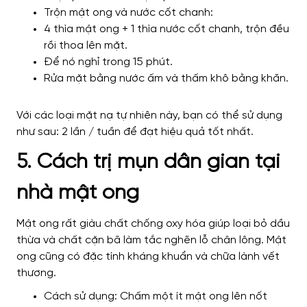
Trộn mật ong và nước cốt chanh:
4 thìa mật ong + 1 thìa nước cốt chanh, trộn đều
rồi thoa lên mặt.
Để nó nghỉ trong 15 phút.
Rửa mặt bằng nước ấm và thấm khô bằng khăn.
Với các loại mặt nạ tự nhiên này, bạn có thể sử dụng
như sau: 2 lần / tuần để đạt hiệu quả tốt nhất.
5. Cách trị mụn dân gian tại
nhà mật ong
Mật ong rất giàu chất chống oxy hóa giúp loại bỏ dầu
thừa và chất cặn bã làm tắc nghẽn lỗ chân lông. Mật
ong cũng có đặc tính kháng khuẩn và chữa lành vết
thương.
Cách sử dụng:
Chấm một ít mật ong lên nốt