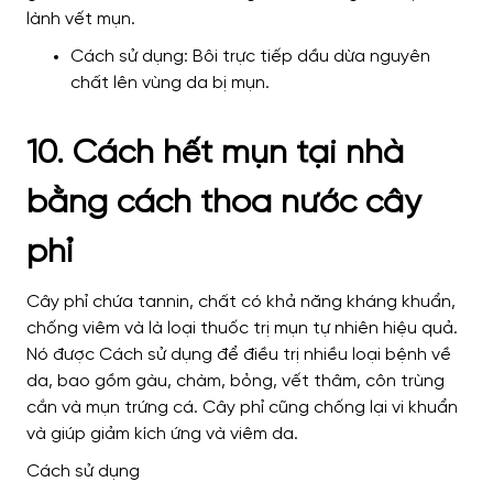
lành vết mụn.
Cách sử dụng:
Bôi trực tiếp dầu dừa nguyên
chất lên vùng da bị mụn.
10. Cách hết mụn tại nhà
bằng cách thoa nước cây
phỉ
Cây phỉ chứa tannin, chất có khả năng kháng khuẩn,
chống viêm và là loại thuốc trị mụn tự nhiên hiệu quả.
Nó được Cách sử dụng để điều trị nhiều loại bệnh về
da, bao gồm gàu, chàm, bỏng, vết thâm, côn trùng
cắn và mụn trứng cá. Cây phỉ cũng chống lại vi khuẩn
và giúp giảm kích ứng và viêm da.
Cách sử dụng