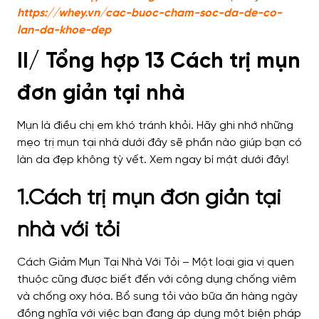
https://whey.vn/cac-buoc-cham-soc-da-de-co-
lan-da-khoe-dep
II/ Tổng hợp 13 Cách trị mụn
đơn giản tại nhà
Mụn là điều chị em khó tránh khỏi. Hãy ghi nhớ những
mẹo trị mụn tại nhà dưới đây sẽ phần nào giúp bạn có
làn da đẹp không tỳ vết. Xem ngay bí mật dưới đây!
1.Cách trị mụn đơn giản tại
nhà với tỏi
Cách Giảm Mụn Tại Nhà Với Tỏi – Một loại gia vị quen
thuộc cũng được biết đến với công dụng chống viêm
và chống oxy hóa. Bổ sung tỏi vào bữa ăn hàng ngày
đồng nghĩa với việc bạn đang áp dụng một biện pháp