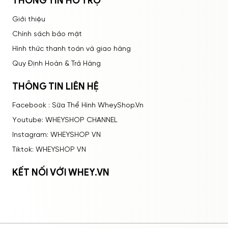
THÔNG TIN HỖ TRỢ
Giới thiệu
Chính sách bảo mật
Hình thức thanh toán và giao hàng
Quy Định Hoàn & Trả Hàng
THÔNG TIN LIÊN HỆ
Facebook : Sữa Thể Hình WheyShop.Vn
Youtube: WHEYSHOP CHANNEL
Instagram: WHEYSHOP VN
Tiktok: WHEYSHOP VN
KẾT NỐI VỚI WHEY.VN