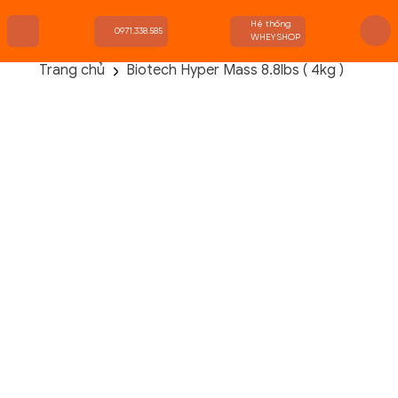
Hệ thống
0971.338.585
WHEYSHOP
Trang chủ
Biotech Hyper Mass 8.8lbs ( 4kg )
TRANG CHỦ
FLASH SALE
THANH LÝ
DANH MỤC SẢN PHẨM
THƯƠNG HIỆU
KIẾN THỨC TẬP LUYỆN
HỆ THỐNG CỬA HÀNG
Danh Mục