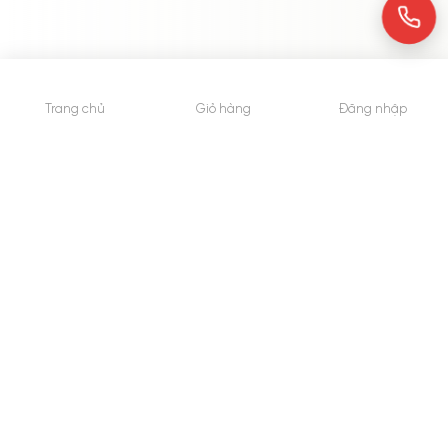
Trang chủ
Giỏ hàng
Đăng nhập
© 2015 - Bản quyền thuộc về WheyShop.vn