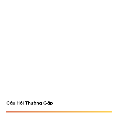
Ostrovit Omega
Jacked Factory
Extreme (180 viên)
Nitrosurge Pre-Workout
30 Servings
950,000
đ
750,000
đ
900,000
đ
Đã bán 500/1000 sản
Đã bán 500/1000 sản
phẩm
phẩm
1
2
3
4
…
7
8
9
Câu Hỏi Thường Gặp