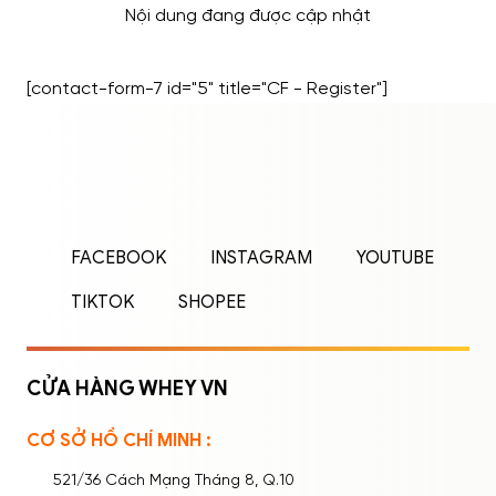
Nội dung đang được cập nhật
[contact-form-7 id="5" title="CF - Register"]
ĐĂNG NHẬP
ĐĂNG KÝ
Nhập tên đăng nhập/email và mật khẩu để
FACEBOOK
INSTAGRAM
YOUTUBE
đăng nhập.
TIKTOK
SHOPEE
CỬA HÀNG WHEY VN
CƠ SỞ HỒ CHÍ MINH :
Ghi nhớ mật khẩu
Quên mật khẩu?
521/36 Cách Mạng Tháng 8, Q.10