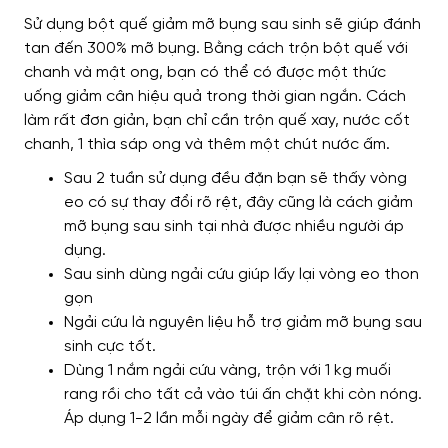
Sử dụng bột quế giảm mỡ bụng sau sinh sẽ giúp đánh
tan đến 300% mỡ bụng. Bằng cách trộn bột quế với
chanh và mật ong, bạn có thể có được một thức
uống giảm cân hiệu quả trong thời gian ngắn. Cách
làm rất đơn giản, bạn chỉ cần trộn quế xay, nước cốt
chanh, 1 thìa sáp ong và thêm một chút nước ấm.
Sau 2 tuần sử dụng đều đặn bạn sẽ thấy vòng
eo có sự thay đổi rõ rệt, đây cũng là cách giảm
mỡ bụng sau sinh tại nhà được nhiều người áp
dụng.
Sau sinh dùng ngải cứu giúp lấy lại vòng eo thon
gọn
Ngải cứu là nguyên liệu hỗ trợ giảm mỡ bụng sau
sinh cực tốt.
Dùng 1 nắm ngải cứu vàng, trộn với 1 kg muối
rang rồi cho tất cả vào túi ấn chặt khi còn nóng.
Áp dụng 1-2 lần mỗi ngày để giảm cân rõ rệt.