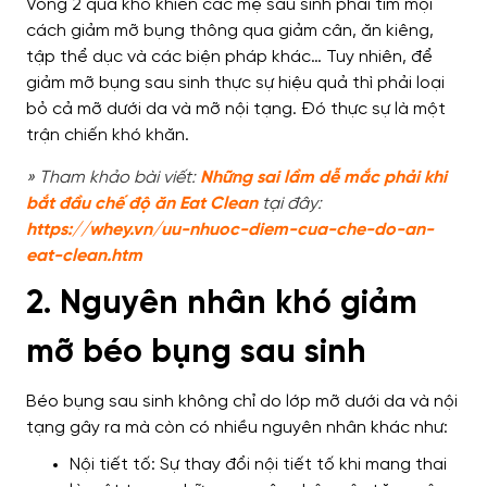
Vòng 2 quá khổ khiến các mẹ sau sinh phải tìm mọi
cách giảm mỡ bụng thông qua giảm cân, ăn kiêng,
tập thể dục và các biện pháp khác… Tuy nhiên, để
giảm mỡ bụng sau sinh thực sự hiệu quả thì phải loại
bỏ cả mỡ dưới da và mỡ nội tạng. Đó thực sự là một
trận chiến khó khăn.
» Tham khảo bài viết:
Những sai lầm dễ mắc phải khi
bắt đầu chế độ ăn Eat Clean
tại đây:
htt
ps://whey.vn/uu-nhuoc-diem-cua-che-do-an-
eat-clean.htm
2. Nguyên nhân khó giảm
mỡ béo bụng sau sinh
Béo bụng sau sinh không chỉ do lớp mỡ dưới da và nội
tạng gây ra mà còn có nhiều nguyên nhân khác như:
Nội tiết tố: Sự thay đổi nội tiết tố khi mang thai