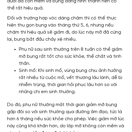
dưới da còn mềm và bụng đang hình thành nên có
thể rất hiệu quả.
Đối với trường hợp vóc dáng chậm thì có thể thực
hiện thu gọn bụng vào tháng thứ 5, 6, nhưng nếu
chậm thì hiệu quả sẽ giảm đi, do lúc này mỡ đã cứng
lại, bụng bắt đầu chảy xệ nhiều.
Phụ nữ sau sinh thường trên 8 tuần có thể giảm
mỡ bụng rất tốt cho sức khỏe, thể chất và tinh
thần.
Sinh mổ: Khi sinh mổ, vùng bụng chịu ảnh hưởng
rất nhiều từ cuộc mổ, vết thương lâu lành, dễ bị
nhiễm trùng, thời gian hồi phục lâu hơn so với
những chị em sinh thường.
Do đó, phụ nữ thường mất thời gian giảm mỡ bụng
gấp đôi so với sinh thường qua đường âm đạo, tức là
hơn 6 tháng nếu sức khỏe cho phép. Việc giảm mỡ lúc
này cũng khó khăn hơn, do lớp mỡ không còn mềm và