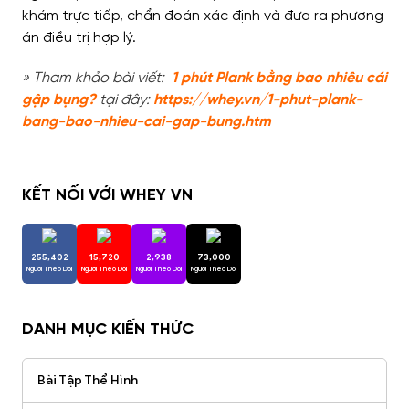
khám trực tiếp, chẩn đoán xác định và đưa ra phương
án điều trị hợp lý.
» Tham khảo bài viết:
1 phút Plank bằng bao nhiêu cái
gập bụng?
tại đây:
https://whey.vn/1-phut-plank-
bang-bao-nhieu-cai-gap-bung.htm
KẾT NỐI VỚI WHEY VN
255,402
15,720
2,938
73,000
Người Theo Dõi
Người Theo Dõi
Người Theo Dõi
Người Theo Dõi
DANH MỤC KIẾN THỨC
Bài Tập Thể Hình