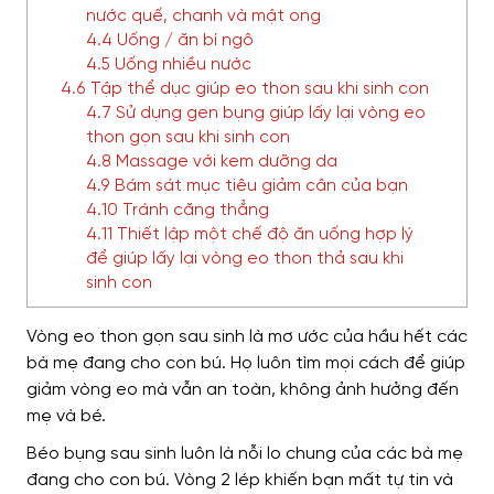
nước quế, chanh và mật ong
4.4 Uống / ăn bí ngô
4.5 Uống nhiều nước
4.6 Tập thể dục giúp eo thon sau khi sinh con
4.7 Sử dụng gen bụng giúp lấy lại vòng eo
thon gọn sau khi sinh con
4.8 Massage với kem dưỡng da
4.9 Bám sát mục tiêu giảm cân của bạn
4.10 Tránh căng thẳng
4.11 Thiết lập một chế độ ăn uống hợp lý
để giúp lấy lại vòng eo thon thả sau khi
sinh con
Vòng eo thon gọn sau sinh là mơ ước của hầu hết các
bà mẹ đang cho con bú. Họ luôn tìm mọi cách để giúp
giảm vòng eo mà vẫn an toàn, không ảnh hưởng đến
mẹ và bé.
Béo bụng sau sinh luôn là nỗi lo chung của các bà mẹ
đang cho con bú. Vòng 2 lép khiến bạn mất tự tin và