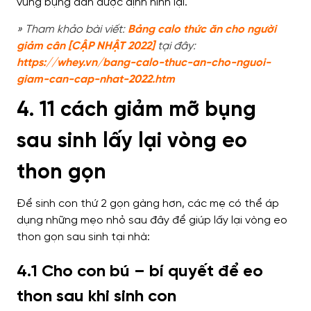
vùng bụng dần được định hình lại.
» Tham khảo bài viết:
Bảng calo thức ăn cho người
giảm cân [CẬP NHẬT 2022]
tại đây:
https://whey.vn/bang-calo-thuc-an-cho-nguoi-
giam-can-cap-nhat-2022.htm
4. 11 cách giảm mỡ bụng
sau sinh lấy lại vòng eo
thon gọn
Để sinh con thứ 2 gọn gàng hơn, các mẹ có thể áp
dụng những mẹo nhỏ sau đây để giúp lấy lại vòng eo
thon gọn sau sinh tại nhà:
4.1 Cho con bú – bí quyết để eo
thon sau khi sinh con