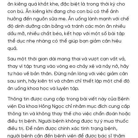
ăn kiêng quá khắt khe, đặc biệt là trong thời kỳ cho
con bú. Ăn kiêng khi đang cho con bú có thể ảnh
hưởng đến nguồn sữa mẹ. Ăn uống lành mạnh với chế
độ dinh dưỡng cân bằng và tránh các món ăn nhiều
dầu mỡ, nhiều chất béo, kết hợp với một số bài tập
thể dục nhẹ nhàng có thể giúp bạn giảm cân hiệu
quả.
Sau một thời gian dài mang thai và vượt cạn vất vả,
thay vì tập trung vào vòng eo chảy xệ và nảy nở, hãy
tự hào về bản thân. Đừng nản lòng với việc giảm cân
sau sinh, hãy kiên trì và chăm chỉ thiết lập một chế độ
ăn uống khoa học và luyện tập.
Thông tin được cung cấp trong bài viết này của Bệnh
viện Đa khoa Hồng Ngọc chỉ nhằm mục đích cung cấp
thông tin và không thay thế cho việc chẩn đoán hoặc
điều trị bệnh. Người bệnh không được tự ý mua thuốc
điều trị. Để nắm được chính xác tình trạng bệnh,
người bệnh cần đến bệnh viện để được bác sĩ thăm