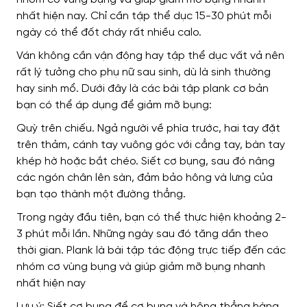
nhất hiện nay. Chỉ cần tập thể dục 15-30 phút mỗi
ngày có thể đốt cháy rất nhiều calo.
Ván không cần vận động hay tập thể dục vất vả nên
rất lý tưởng cho phụ nữ sau sinh, dù là sinh thường
hay sinh mổ. Dưới đây là các bài tập plank cơ bản
bạn có thể áp dụng để giảm mỡ bụng:
Quỳ trên chiếu. Ngả người về phía trước, hai tay đặt
trên thảm, cánh tay vuông góc với cẳng tay, bàn tay
khép hờ hoặc bắt chéo. Siết cơ bụng, sau đó nâng
các ngón chân lên sàn, đảm bảo hông và lưng của
bạn tạo thành một đường thẳng.
Trong ngày đầu tiên, bạn có thể thực hiện khoảng 2-
3 phút mỗi lần. Những ngày sau đó tăng dần theo
thời gian.
Plank là bài tập tác động trực tiếp đến các
nhóm cơ vùng bụng và giúp giảm mỡ bụng nhanh
nhất hiện nay
Lưu ý: Siết cơ bụng để cơ bụng và hông thẳng hàng