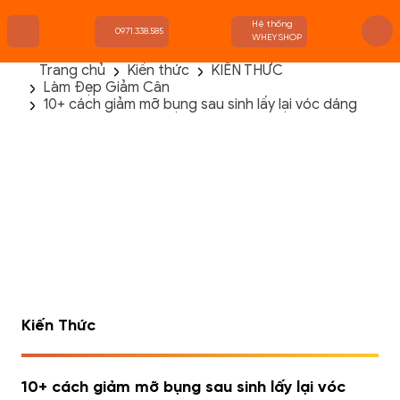
Hệ thống
0971.338.585
WHEYSHOP
Trang chủ
Kiến thức
KIẾN THỨC
Làm Đẹp Giảm Cân
TRANG CHỦ
10+ cách giảm mỡ bụng sau sinh lấy lại vóc dáng
FLASH SALE
THANH LÝ
DANH MỤC SẢN PHẨM
THƯƠNG HIỆU
KIẾN THỨC TẬP LUYỆN
HỆ THỐNG CỬA HÀNG
Kiến Thức
10+ cách giảm mỡ bụng sau sinh lấy lại vóc