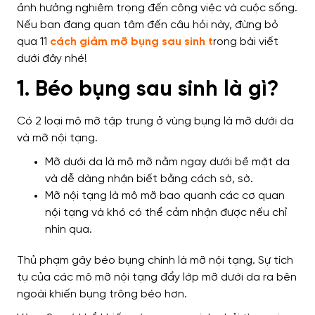
ảnh hưởng nghiêm trọng đến công việc và cuộc sống.
Nếu bạn đang quan tâm đến câu hỏi này, đừng bỏ
qua 11
cách giảm mỡ bụng sau sinh t
rong bài viết
dưới đây nhé!
1. Béo bụng sau sinh là gì?
Có 2 loại mô mỡ tập trung ở vùng bụng là mỡ dưới da
và mỡ nội tạng.
Mỡ dưới da là mô mỡ nằm ngay dưới bề mặt da
và dễ dàng nhận biết bằng cách sờ, sờ.
Mỡ nội tạng là mô mỡ bao quanh các cơ quan
nội tạng và khó có thể cảm nhận được nếu chỉ
nhìn qua.
Thủ phạm gây béo bụng chính là mỡ nội tạng. Sự tích
tụ của các mô mỡ nội tạng đẩy lớp mỡ dưới da ra bên
ngoài khiến bụng trông béo hơn.