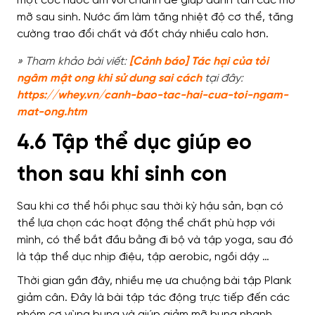
một cốc nước ấm với chanh để giúp đánh tan các mô
mỡ sau sinh.
Nước ấm làm tăng nhiệt độ cơ thể, tăng
cường trao đổi chất và đốt cháy nhiều calo hơn.
» Tham khảo bài viết:
[Cảnh báo] Tác hại của tỏi
ngâm mật ong khi sử dung sai cách
tại đây:
https://whey.vn/canh-bao-tac-hai-cua-toi-ngam-
mat-ong.htm
4.6 Tập thể dục giúp eo
thon sau khi sinh con
Sau khi cơ thể hồi phục sau thời kỳ hậu sản, bạn có
thể lựa chọn các hoạt động thể chất phù hợp với
mình, có thể bắt đầu bằng đi bộ và tập yoga, sau đó
là tập thể dục nhịp điệu, tập aerobic, ngồi dậy …
Thời gian gần đây, nhiều mẹ ưa chuộng bài tập Plank
giảm cân. Đây là bài tập tác động trực tiếp đến các
nhóm cơ vùng bụng và giúp giảm mỡ bụng nhanh