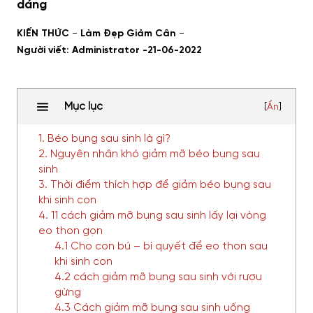
dáng
-
-
KIẾN THỨC
Làm Đẹp Giảm Cân
Người viết: Administrator -
21-06-2022
Mục lục
[
Ẩn
]
1. Béo bụng sau sinh là gì?
2. Nguyên nhân khó giảm mỡ béo bụng sau
sinh
3. Thời điểm thích hợp để giảm béo bụng sau
khi sinh con
4. 11 cách giảm mỡ bụng sau sinh lấy lại vòng
eo thon gọn
4.1 Cho con bú – bí quyết để eo thon sau
khi sinh con
4.2 cách giảm mỡ bụng sau sinh với rượu
gừng
4.3 Cách giảm mỡ bụng sau sinh uống