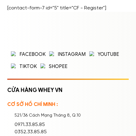
Dinh Dưỡng Hỗ Trợ Tăng Vòng 13.3
[contact-form-7 id="5" title="CF - Register"]
Nhóm 3: Thói Quen và Kỹ Thuật […]
ĐĂNG NHẬP
ĐĂNG KÝ
Nhập tên đăng nhập/email và mật khẩu để
FACEBOOK
INSTAGRAM
YOUTUBE
đăng nhập.
TIKTOK
SHOPEE
CỬA HÀNG WHEY VN
CƠ SỞ HỒ CHÍ MINH :
Ghi nhớ mật khẩu
Quên mật khẩu?
521/36 Cách Mạng Tháng 8, Q.10
ĐĂNG NHẬP
0971.33.85.85
0352.33.85.85