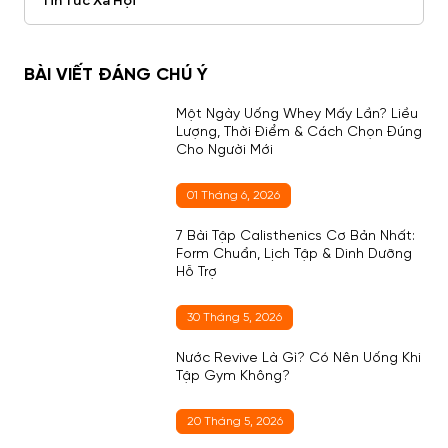
Tin Tức Xã Hội
BÀI VIẾT ĐÁNG CHÚ Ý
Một Ngày Uống Whey Mấy Lần? Liều
Lượng, Thời Điểm & Cách Chọn Đúng
Cho Người Mới
01 Tháng 6, 2026
7 Bài Tập Calisthenics Cơ Bản Nhất:
Form Chuẩn, Lịch Tập & Dinh Dưỡng
Hỗ Trợ
30 Tháng 5, 2026
Nước Revive Là Gì? Có Nên Uống Khi
Tập Gym Không?
20 Tháng 5, 2026