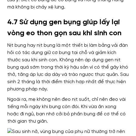
mà không bị chảy xệ lưng.
4.7 Sử dụng gen bụng giúp lấy lại
vòng eo thon gọn sau khi sinh con
Nịt bụng hay nịt bụng là một thiết bị làm bằng vải đàn
hồi có tác dụng giữ cơ bụng tại chỗ và giảm kích
thước sau khi sinh con. Không nên áp dụng gen nịt
bụng quá sớm trong thời kỳ hậu sản vì có thể gây khó
thở, tăng áp lực dạ dày và trào ngược thực quản. Sau
sinh 2 tháng là thời điểm thích hợp nhất để thực hiện
phương pháp này.
Ngoài ra, mẹ không nên đeo nịt suốt, chỉ nên đeo vài
tiếng mỗi ngày khi bụng còn đói. Khi vừa ăn xong
hoặc đi ngủ, bạn nhớ cởi bỏ phần bụng để cơ thể có
thời gian thư giãn.