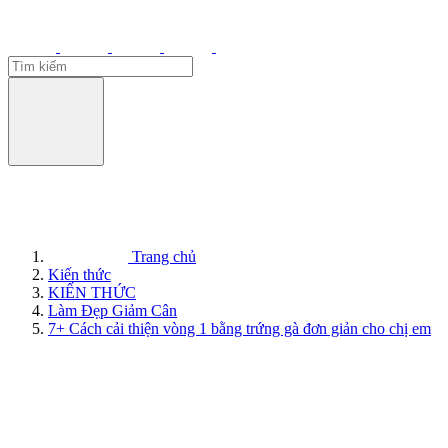
Trang chủ
Kiến thức
KIẾN THỨC
Làm Đẹp Giảm Cân
7+ Cách cải thiện vòng 1 bằng trứng gà đơn giản cho chị em