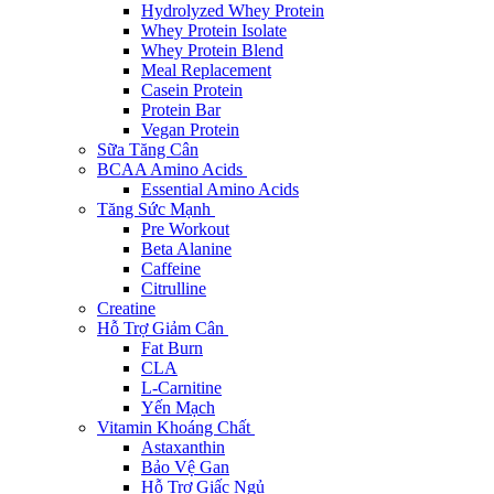
Hydrolyzed Whey Protein
Whey Protein Isolate
Whey Protein Blend
Meal Replacement
Casein Protein
Protein Bar
Vegan Protein
Sữa Tăng Cân
BCAA Amino Acids
Essential Amino Acids
Tăng Sức Mạnh
Pre Workout
Beta Alanine
Caffeine
Citrulline
Creatine
Hỗ Trợ Giảm Cân
Fat Burn
CLA
L-Carnitine
Yến Mạch
Vitamin Khoáng Chất
Astaxanthin
Bảo Vệ Gan
Hỗ Trợ Giấc Ngủ