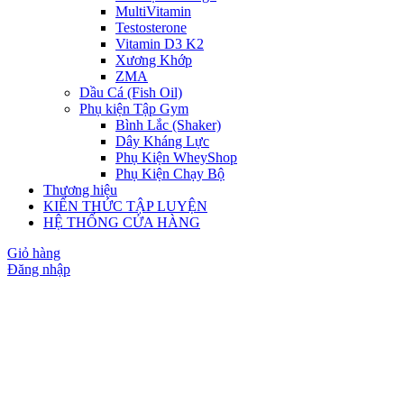
MultiVitamin
Testosterone
Vitamin D3 K2
Xương Khớp
ZMA
Dầu Cá (Fish Oil)
Phụ kiện Tập Gym
Bình Lắc (Shaker)
Dây Kháng Lực
Phụ Kiện WheyShop
Phụ Kiện Chạy Bộ
Thương hiệu
KIẾN THỨC TẬP LUYỆN
HỆ THỐNG CỬA HÀNG
Giỏ hàng
Đăng nhập