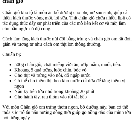
chân giò
Chân giò kho tộ là món ăn bổ dưỡng cho phụ nữ sau sinh, giúp cải
thiện kích thước vòng một, lợi sữa. Thịt chân giò chứa nhiều lipit có
tác dụng thúc đẩy sự phát triển của các mô liên kết cơ và mỡ, làm
cho bầu ngực có độ cong.
Cách làm tăng kích thước núi đôi bằng trứng và chân giò om rất đơn
giản và tương tự như cách om thịt lợn thông thường.
Chuẩn bị:
500g chân giò, chặt miếng vừa ăn, ướp mắm, muối, tiêu.
Khoảng 5 quả trứng luộc chín, bóc vỏ
Cho thịt và trứng vào nồi, đổ ngập nước.
Có thể cho thêm thịt heo kho nước cốt dừa để tăng thêm vị
ngon
Nấu kỹ trên lửa nhỏ trong khoảng 20 phút
Cho hành tây, rau thơm vào rồi tắt bếp
Với món Chân giò om trứng thơm ngon, bổ dưỡng này, bạn có thể
thỏa sức trổ tài nấu nướng đồng thời giúp gò bồng đảo của mình lớn
hơn từng ngày.