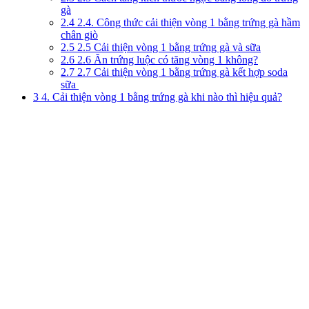
gà
2.4
2.4. Công thức cải thiện vòng 1 bằng trứng gà hầm
chân giò
2.5
2.5 Cải thiện vòng 1 bằng trứng gà và sữa
2.6
2.6 Ăn trứng luộc có tăng vòng 1 không?
2.7
2.7 Cải thiện vòng 1 bằng trứng gà kết hợp soda
sữa
3
4. Cải thiện vòng 1 bằng trứng gà khi nào thì hiệu quả?