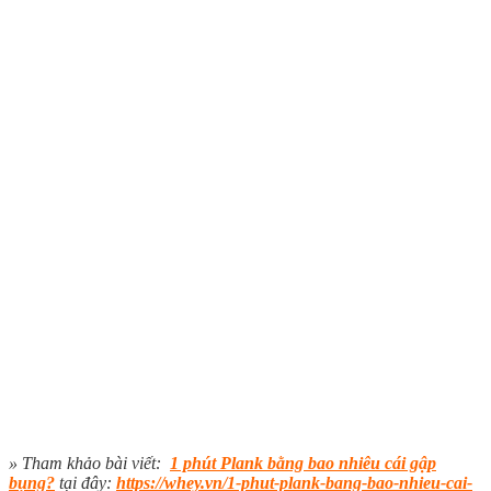
» Tham khảo bài viết:
1 phút Plank bằng bao nhiêu cái gập
bụng?
tại đây:
https://whey.vn/1-phut-plank-bang-bao-nhieu-cai-