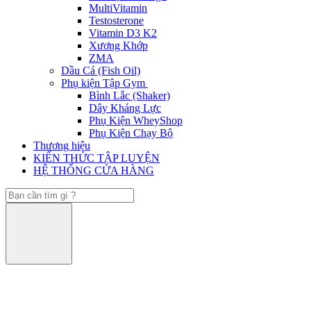
MultiVitamin
Testosterone
Vitamin D3 K2
Xương Khớp
ZMA
Dầu Cá (Fish Oil)
Phụ kiện Tập Gym
Bình Lắc (Shaker)
Dây Kháng Lực
Phụ Kiện WheyShop
Phụ Kiện Chạy Bộ
Thương hiệu
KIẾN THỨC TẬP LUYỆN
HỆ THỐNG CỬA HÀNG