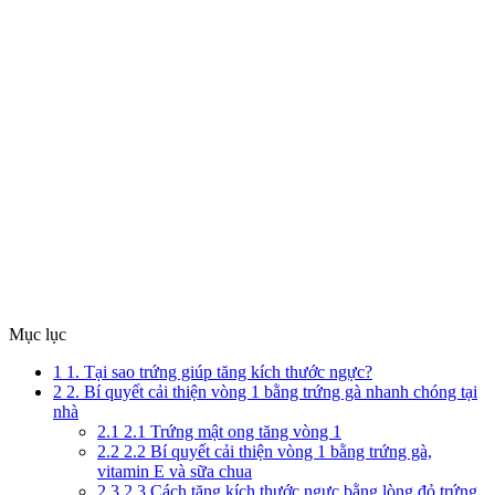
Mục lục
1
1. Tại sao trứng giúp tăng kích thước ngực?
2
2. Bí quyết cải thiện vòng 1 bằng trứng gà nhanh chóng tại
nhà
2.1
2.1 Trứng mật ong tăng vòng 1
2.2
2.2 Bí quyết cải thiện vòng 1 bằng trứng gà,
vitamin E và sữa chua
2.3
2.3 Cách tăng kích thước ngực bằng lòng đỏ trứng