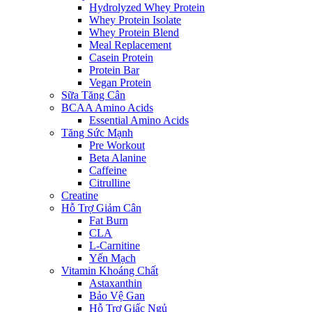
Hydrolyzed Whey Protein
Whey Protein Isolate
Whey Protein Blend
Meal Replacement
Casein Protein
Protein Bar
Vegan Protein
Sữa Tăng Cân
BCAA Amino Acids
Essential Amino Acids
Tăng Sức Mạnh
Pre Workout
Beta Alanine
Caffeine
Citrulline
Creatine
Hỗ Trợ Giảm Cân
Fat Burn
CLA
L-Carnitine
Yến Mạch
Vitamin Khoáng Chất
Astaxanthin
Bảo Vệ Gan
Hỗ Trợ Giấc Ngủ