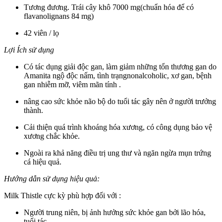
Tương đương. Trái cây khô 7000 mg(chuẩn hóa để có
flavanolignans 84 mg)
42 viên / lọ
Lợi Ích sử dụng
Có tác dụng giải độc gan
, làm giảm những tổn thương gan do
Amanita ngộ độc nấm,
tình trạng
nonalcoholic, xơ gan, bệnh
gan nhiễm mỡ, viêm mãn tính .
nâng cao sức khỏe não bộ
do tuổi tác gây nên ở
người trưởng
thành
.
Cải thiện
quá trình khoáng hóa xương,
có công dụng
bảo vệ
xương chắc khỏe.
Ngoài ra
khả năng điều trị ung thư và ngăn ngừa mụn trứng
cá hiệu quả.
Hướng dẫn sử dụng hiệu quả:
Milk Thistle cực kỳ phù hợp đối với :
Người trung niên,
bị
ảnh hưởng sức khỏe gan bởi lão hóa,
tuổi tác.