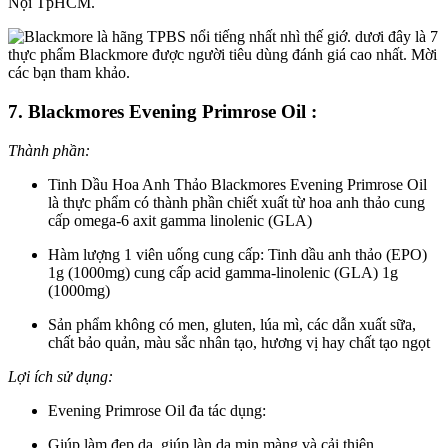
Nội TpHCM
.
7. Blackmores Evening Primrose Oil :
Thành phần:
Tinh Dầu Hoa Anh Thảo Blackmores Evening Primrose Oil
là thực phẩm có thành phần
chiết xuất từ hoa anh thảo
cung
cấp
omega-6 axit gamma linolenic (GLA)
Hàm lượng 1 viên uống cung cấp
: Tinh dầu anh thảo (EPO)
1g (1000mg)
cung cấp
acid gamma-linolenic (GLA) 1g
(1000mg)
Sản phẩm không có men, gluten, lúa mì, các dẫn xuất sữa,
chất bảo quản, màu sắc nhân tạo, hương vị hay chất tạo ngọt
Lợi ích sử dụng:
Evening Primrose Oil đa tác dụng:
Giúp làm đẹp da, giúp làn da mịn màng và cải thiện