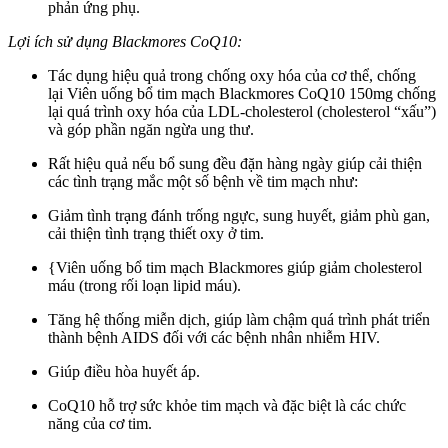
phản ứng phụ.
Lợi ích sử dụng Blackmores CoQ10:
Tác dụng hiệu quả trong
chống oxy hóa của cơ thể, chống
lại
Viên uống bổ tim mạch Blackmores CoQ10 150mg chống
lại quá trình oxy hóa của LDL-cholesterol (cholesterol “xấu”)
và góp phần ngăn ngừa ung thư
.
Rất hiệu quả nếu bổ sung
đều đặn hàng ngày giúp cải thiện
các tình trạng mắc một số bệnh về tim mạch như:
Giảm
tình trạng
đánh trống ngực, sung huyết, giảm phù gan,
cải thiện tình trạng thiết oxy ở tim.
{Viên uống bổ tim mạch Blackmores giúp giảm cholesterol
máu (trong rối loạn lipid máu).
Tăng hệ thống miễn dịch, giúp làm chậm quá trình phát triển
thành bệnh AIDS đối với các bệnh nhân nhiễm HIV.
Giúp điều hòa huyết áp.
CoQ10 hỗ trợ sức khỏe tim mạch và đặc biệt là các chức
năng của cơ tim.