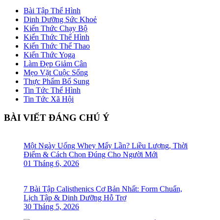
Bài Tập Thể Hình
Dinh Dưỡng Sức Khoẻ
Kiến Thức Chạy Bộ
Kiến Thức Thể Hình
Kiến Thức Thể Thao
Kiến Thức Yoga
Làm Đẹp Giảm Cân
Mẹo Vặt Cuộc Sống
Thực Phẩm Bổ Sung
Tin Tức Thể Hình
Tin Tức Xã Hội
BÀI VIẾT ĐÁNG CHÚ Ý
Một Ngày Uống Whey Mấy Lần? Liều Lượng, Thời
Điểm & Cách Chọn Đúng Cho Người Mới
01 Tháng 6, 2026
7 Bài Tập Calisthenics Cơ Bản Nhất: Form Chuẩn,
Lịch Tập & Dinh Dưỡng Hỗ Trợ
30 Tháng 5, 2026