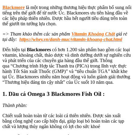
Blackmore
là một trong những thương hiệu thực phẩm bổ sung nổi
tiếng trên thế giới đế từ nước Úc
. Blackmores
ưu tiên hàng đầu
về
các liệu pháp thiên nhiên. Được hầu hết người tiêu dùng trên toàn
thế giưới tin tưởng lựa chọn.
=> Tham khảo thêm các sản phẩm
Vitamin Khoáng Chất
giá rẻ
tại đây:
https://whey.vn/danh-muc/vitamin-khoang-chat.html
Đến hiện tại
Blackmores
có hơn 1.200 sản phẩm bao gồm các loại
vitamin, khoáng chất, thảo dược và dinh dưỡng
dưới sự nghiên cứu
và phát triển của các chuyên gia hàng đầu thế giới
.
Thông
qua
“Chương trình Hợp tác Thanh tra (PIC/s) trong lĩnh vực thực
hành Tốt Sản xuất Thuốc (GMP)” và “tiêu chuẩn TGA” khắt khe
tại Úc. Blackmores
nhiều năm hoạt động và luôn giành
giải thưởng
“Thương hiệu đáng tin cậy nhất” của Úc suốt 10 năm qua.
1. Dầu cá Omega 3 Blackmores Fish Oil :
Thành phần:
Chiết xuất hoàn toàn
từ các loài cá thiên nhiên.
Được sản xuất
bằng
công nghệ cao cấp hiện đại,
giúp loại bỏ
hoàn toàn
các tạp
chất và lượng thủy ngân
không có lợi cho sức khoẻ