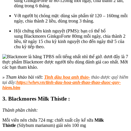
sung
GinkgoForte từ 80-120mg mỗi ngày, chia thành 2 lần,
dùng trong 6 tháng.
Với người bị
chóng mặt: dùng sản phẩm từ 120 – 160mg mỗi
ngày,
chia thành
2 liều, dùng trong 3 tháng.
Hội chứng tiền kinh nguyệt (PMS):
bạn có thể bổ
sung
Blackmores GinkgoForte 80mg mỗi ngày, chia thành 2
liều,
từ ngày
15 chu kỳ kinh nguyệt cho đến ngày thứ 5 của
chu kỳ tiếp theo.
» Tham khảo bài viết:
Tinh dầu hoa anh thảo-
thảo dược quý hiếm
tại đây:
https://whey.vn/tinh-dau-hoa-anh-thao-thao-duoc-quy-
hiem.htm
3. Blackmores Milk Thistle :
Thành phần chính:
Mỗi viên nén chứa
724 mg: chiết xuất cây kế sữa
Milk
Thistle
(Silybum marianum) giải nén 100 mg