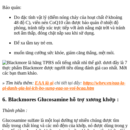
Bảo quản:
Do đặc tính vật lý (điểm nóng chảy của hoạt chất ở khoảng
48 độ C), viên nén CoQ10 cần được bảo quản ở nhiệt độ
phòng, tránh tiếp xúc trực tiếp với ánh nắng mặt trời và tránh
nơi ẩm thấp, đóng chặt nắp sau khi sử dụng.
Để xa tầm tay trẻ em.
muốn tăng cường sức khỏe, giảm căng thẳng, mệt mỏi.
» Tìm hiểu thêm:
EAA là gì
chi tiết tại đây:
https://whey.vn/eaa-la-
gi-danh-gia-loi-ich-bo-sung-eaa-so-voi-bcaa.htm
6. Blackmores Glucosamine hỗ trợ xương khớp :
Thành phần :
Glucosamine sulfate
là một loại đường
tự nhiên
chúng được tìm
thấy
trong
chất lỏng và các mô đệm của khớp
,
nó được dùng
trong y