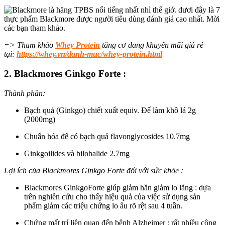
=> Tham khảo
Whey Protein
tăng cơ đang khuyến mãi giá rẻ
tại:
https://whey.vn/danh-muc/whey-protein.html
2. Blackmores Ginkgo Forte :
Thành phần:
Bạch quả (Ginkgo) chiết xuất equiv. Để làm khô lá 2g
(2000mg)
Chuẩn hóa để có bạch quả flavonglycosides 10.7mg
Ginkgoilides và bilobalide 2.7mg
Lợi ích của Blackmores Ginkgo Forte đối với sức khỏe :
Blackmores GinkgoForte
giúp giảm hẳn giảm
lo lắng : dựa
trên nghiên cứu cho thấy
hiệu quả
của việc sử dụng
sản
phẩm
giảm
các triệu chứng lo âu rõ rệt sau 4 tuần.
Chứng mất trí liên quan đến bệnh Alzheimer :
rất nhiều công