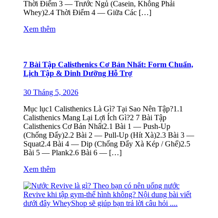
Thời Điểm 3 — Trước Ngủ (Casein, Không Phải
Whey)2.4 Thời Điểm 4 — Giữa Các […]
Xem thêm
7 Bài Tập Calisthenics Cơ Bản Nhất: Form Chuẩn,
Lịch Tập & Dinh Dưỡng Hỗ Trợ
30 Tháng 5, 2026
Mục lục1 Calisthenics Là Gì? Tại Sao Nên Tập?1.1
Calisthenics Mang Lại Lợi Ích Gì?2 7 Bài Tập
Calisthenics Cơ Bản Nhất2.1 Bài 1 — Push-Up
(Chống Đẩy)2.2 Bài 2 — Pull-Up (Hít Xà)2.3 Bài 3 —
Squat2.4 Bài 4 — Dip (Chống Đẩy Xà Kép / Ghế)2.5
Bài 5 — Plank2.6 Bài 6 — […]
Xem thêm