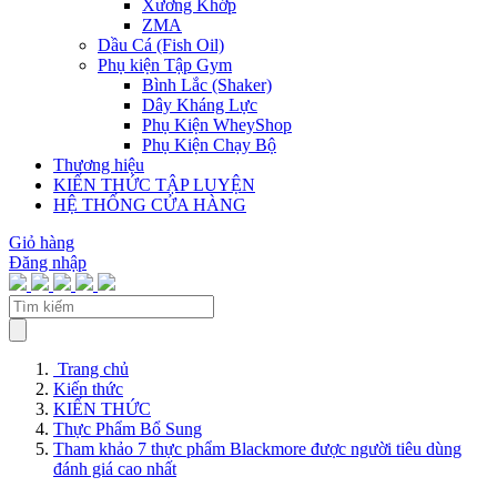
Xương Khớp
ZMA
Dầu Cá (Fish Oil)
Phụ kiện Tập Gym
Bình Lắc (Shaker)
Dây Kháng Lực
Phụ Kiện WheyShop
Phụ Kiện Chạy Bộ
Thương hiệu
KIẾN THỨC TẬP LUYỆN
HỆ THỐNG CỬA HÀNG
Giỏ hàng
Đăng nhập
Trang chủ
Kiến thức
KIẾN THỨC
Thực Phẩm Bổ Sung
Tham khảo 7 thực phẩm Blackmore được người tiêu dùng
đánh giá cao nhất