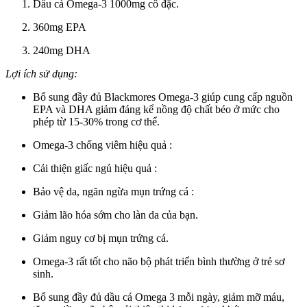
Dầu cá Omega-3 1000mg cô đặc.
360mg EPA
240mg DHA
Lợi ích sử dụng:
Bổ sung đầy đủ Blackmores Omega-3
giúp cung cấp
nguồn
EPA và DHA giảm đáng kể nồng độ chất béo
ở mức cho
phép
từ 15-30% trong cơ thể.
Omega-3 chống viêm hiệu quả :
Cải thiện giấc ngủ hiệu quả :
Bảo vệ da, ngăn ngừa mụn trứng cá :
Giảm lão hóa sớm cho làn da của bạn.
Giảm nguy cơ bị mụn trứng cá.
Omega-3 rất tốt cho não bộ phát triển bình thường ở trẻ sơ
sinh.
Bổ sung đầy đủ dầu cá Omega 3 mỗi ngày, giảm mỡ máu,