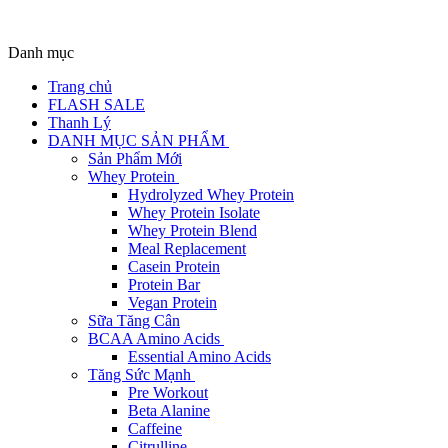
Danh mục
Trang chủ
FLASH SALE
Thanh Lý
DANH MỤC SẢN PHẨM
Sản Phẩm Mới
Whey Protein
Hydrolyzed Whey Protein
Whey Protein Isolate
Whey Protein Blend
Meal Replacement
Casein Protein
Protein Bar
Vegan Protein
Sữa Tăng Cân
BCAA Amino Acids
Essential Amino Acids
Tăng Sức Mạnh
Pre Workout
Beta Alanine
Caffeine
Citrulline