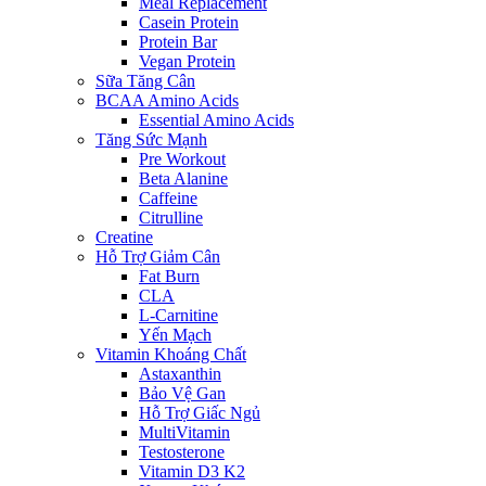
Meal Replacement
Casein Protein
Protein Bar
Vegan Protein
Sữa Tăng Cân
BCAA Amino Acids
Essential Amino Acids
Tăng Sức Mạnh
Pre Workout
Beta Alanine
Caffeine
Citrulline
Creatine
Hỗ Trợ Giảm Cân
Fat Burn
CLA
L-Carnitine
Yến Mạch
Vitamin Khoáng Chất
Astaxanthin
Bảo Vệ Gan
Hỗ Trợ Giấc Ngủ
MultiVitamin
Testosterone
Vitamin D3 K2