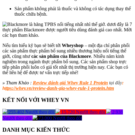
Sản phẩm không phải là thuốc
và
không có tác dụng thay thế
thuốc chữa bệnh.
Nếu tìm hiểu kỹ bạn sẽ biết tới
Wheyshop
– một địa chỉ phân phối
các sản phẩm thực phẩm bổ sung nhiều thương hiệu nổi tiếng thế
giới, cũng như
các sản phẩm của Blackmore
. Nhiều năm kinh
nghiệm trong ngành thực phẩm bổ sung. Các sản phẩm shop trực
tiếp phân phối luôn có giá tốt nhất thị trường hiện nay. Các bạn có
thể liên hệ để được tư vấn trực tiếp nhé!
» Tham Khảo :
Review đánh giá Whey Rule 1 Protein
tại đây
:
h
ttps://whey.vn/review-danh-gia-whey-rule-1-protein.htm
KẾT NỐI VỚI WHEY VN
255,402
Người theo dõi
15,720
Người theo dõi
2,938
Người theo dõi
73,000
Người theo dõi
DANH MỤC KIẾN THỨC