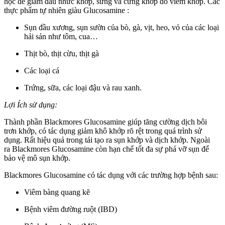
học để
giảm đau nhức
khớp, sưng và
cứng
khớp do viêm khớp. Các
thực phẩm tự nhiên giàu Glucosamine :
Sụn đầu xương, sụn sườn của bò, gà, vịt, heo, vỏ của các loại
hải sản như tôm, cua…
Thịt bò, thịt cừu, thịt gà
Các loại cá
Trứng, sữa, các loại đậu và rau xanh.
Lợi Ích sử dụng:
Thành phần Blackmores Glucosamine giúp
tăng cường dịch bôi
trơn khớp,
có tác dụng giảm
khô khớp rõ rệt
trong quá trình sử
dụng
.
Rất hiệu quả trong
tái tạo ra sụn khớp và dịch khớp.
Ngoài
ra
Blackmores Glucosamine
còn hạn chế tốt đa
sự phá vỡ sụn để
bảo vệ
mô sụn khớp
.
Blackmores Glucosamine
có tác dụng với
các trường hợp bệnh sau:
Viêm bàng quang kẽ
Bệnh viêm đường ruột (IBD)