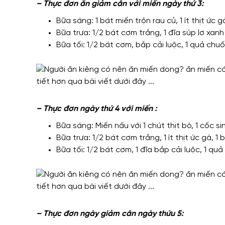
– Thực đơn ăn giảm cân với miến ngày thứ 3:
Bữa sáng: 1 bát miến trộn rau củ, 1 ít thịt ức g
Bữa trưa: 1/2 bát cơm trắng, 1 đĩa súp lơ xan
Bữa tối: 1/2 bát cơm, bắp cải luộc, 1 quả chuố
– Thực đơn ngày thứ 4 với miến :
Bữa sáng: Miến nấu với 1 chút thịt bò, 1 cốc si
Bữa trưa: 1/2 bát cơm trắng, 1 ít thịt ức gà, 1 
Bữa tối: 1/2 bát cơm, 1 đĩa bắp cải luộc, 1 quả
– Thực đơn ngày giảm cân ngày thứu 5: