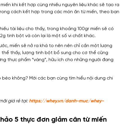
, miến
khi kết hợp cùng nhiều nguyên liệu khác sẽ tạo ra
trong cách kết hợp trong các món ăn từ miến, theo bạn
iều tài liệu cho thấy
, trong khoảng 100gr miến sẽ có
g tinh bột và còn lại là một số vi chất khác.
ước, miến sẽ nở ra khá to
nên nên chỉ cần một lượng
 thể thấy
, lượng tinh bột bổ sung cho cơ thể cũng
ững thực phẩm “vàng”, hữu ích cho những người đang
i giá rẻ tại:
https://whey.vn/danh-muc/whey-
khảo 5 thực đơn giảm cân từ miến