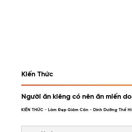
Kiến Thức
Người ăn kiêng có nên ăn miến d
-
-
KIẾN THỨC
Làm Đẹp Giảm Cân
Dinh Dưỡng Thể H