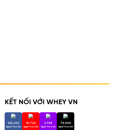
KẾT NỐI VỚI WHEY VN
255,402
15,720
2,938
73,000
Người Theo Dõi
Người Theo Dõi
Người Theo Dõi
Người Theo Dõi