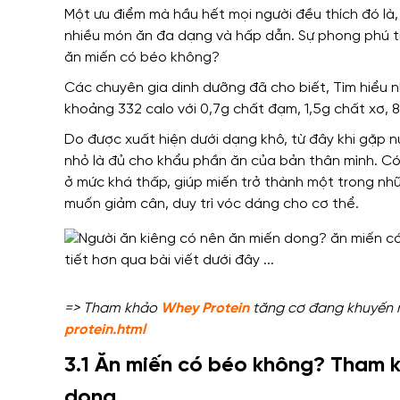
Một ưu điểm mà hầu hết mọi người đều thích đó là
nhiều món ăn đa dạng và hấp dẫn
. Sự phong phú 
ăn miến có béo không?
Các chuyên gia dinh dưỡng đã cho biết, Tìm hiểu nh
khoảng 332 calo với 0,7g chất đạm, 1,5g chất xơ, 82
Do được xuất hiện dưới dạng khô
,
từ đây khi gặp n
nhỏ
là đủ
cho
khẩu phần ăn của bản thân mình
.
Có
ở
mức khá thấp
,
giúp miến trở thành một trong nh
muốn giảm cân
,
duy trì vóc dáng cho cơ thể
.
=> Tham khảo
Whey Protein
tăng cơ đang khuyến mã
protein.html
3.1 Ăn miến có béo không? Tham 
dong