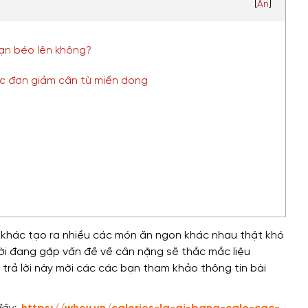
[
Ẩn
]
bạn béo lên không?
ực đơn giảm cân từ miến dong
 khác
tạo ra nhiều các món ăn ngon khác nhau
thật khó
ời đang gặp vấn đề về cân nặng
sẽ thắc mắc
liệu
trả lời này
mời các các bạn tham khảo
thông tin
bài