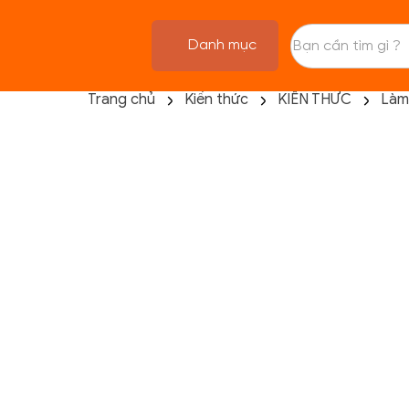
Danh mục
Trang chủ
Kiến thức
KIẾN THỨC
Làm
TRANG CHỦ
FLASH SALE
THANH LÝ
DANH MỤC SẢN PHẨM
THƯƠNG HIỆU
KIẾN THỨC TẬP LUYỆN
HỆ THỐNG CỬA HÀNG