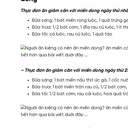
Thực đơn ăn giảm cân với miến dong ngày thứ nhấ
Bữa sáng: 1 bát miến rong luộc, 1 quả trứng gà
Bữa trưa: 1/2 bát cơm, 1 đĩa rau củ luộc, 1 ít th
Bữa tối: cá luộc, rau củ luộc, 1 quả táo
– Thực đơn ăn giảm cân với miến dong ngày thứ 2:
Bữa sáng: 1 bát miến nấu thịt ức gà, 1 cốc nướ
Bữa trưa: 1 bát miến trộn rau củ, 1/2 bát cơm, 1 
Bữa tối: 1/2 bát cơm, rau cải luộc, hoa quả t