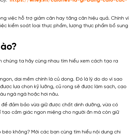
đây:
https://whey.vn/calories-la-gi-bang-calo-cac-
ong
việc hỗ trợ giảm cân hay tăng cân hiệu quả
.
Chính vì
iệc kiểm soát loại thực phẩm, lượng thực phẩm bổ sung
nào?
ên chúng ta hãy cùng nhau tìm hiểu xem cách tạo ra
 ngon, dai mềm
chính là
củ dong
.
Đó là lý do do vì sao
 được lựa chọn kỹ lưỡng, củ rong sẽ được làm sạch
, cạo
màu ngà ngà
hoặc
hơi nâu
.
ô để đảm bảo vừa giữ được chất dinh dưỡng, vừa có
hỉ tạo cảm giác ngon miệng cho người ăn mà còn giữ
.