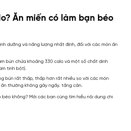
lo? Ăn miến có làm bạn béo
nh dưỡng và năng lượng nhất định, đối với các món ăn
ram bún chứa khoảng 330 calo và một số chất dinh
m tinh bột).
ng bún rất thấp, thấp hơn rất nhiều so với các món
i ăn thường không gây ngấy. tăng cân.