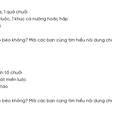
à, 1 quả chuối
h luộc, 1 khúc cá nướng hoặc hấp
i
nh tố chuối
bát miến luộc
 táo