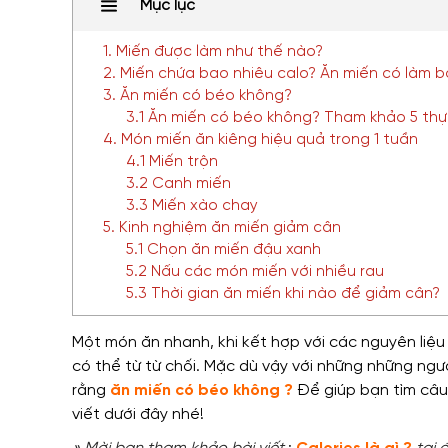
Mục lục
1. Miến được làm như thế nào?
2. Miến chứa bao nhiêu calo? Ăn miến có làm 
3. Ăn miến có béo không?
3.1 Ăn miến có béo không? Tham khảo 5 th
4. Món miến ăn kiêng hiệu quả trong 1 tuần
4.1 Miến trộn
3.2 Canh miến
3.3 Miến xào chay
5. Kinh nghiệm ăn miến giảm cân
5.1 Chọn ăn miến đậu xanh
5.2 Nấu các món miến với nhiều rau
5.3 Thời gian ăn miến khi nào để giảm cân?
Một món ăn nhanh,
khi kết hợp với các nguyên liệu
có thể từ từ chối
.
Mặc dù vậy với những những ngư
rằng
ăn miến có béo không ?
Để
giúp bạn tìm câu 
viết dưới đây nhé!