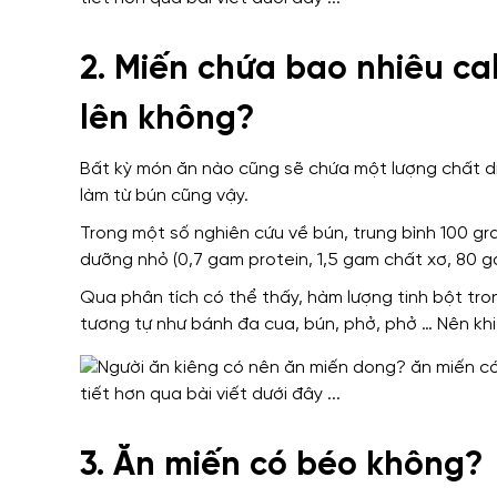
2. Miến chứa bao nhiêu ca
lên không?
Bất kỳ món ăn nào cũng sẽ chứa một lượng chất di
làm từ bún cũng vậy.
Trong một số nghiên cứu về bún, trung bình 100 g
dưỡng nhỏ (0,7 gam protein, 1,5 gam chất xơ, 80 ga
Qua phân tích có thể thấy, hàm lượng tinh bột tro
tương tự như bánh đa cua, bún, phở, phở … Nên kh
3. Ăn miến có béo không?