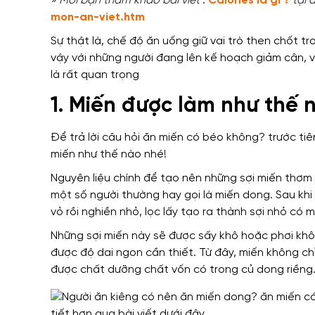
» Mời bạn tham khảo bài viết
:
Calories là gì ?
tại 
mon-an-viet.htm
Sự thật là
, chế độ ăn uống
giữ vai trò then chốt
tr
vậy
với những
người
đang
lên kế hoạch giảm cân
,
v
là rất quan trọng
1. Miến được làm như thế 
Để trả lời câu hỏi ăn miến có béo không? trước ti
miến như thế nào nhé!
Nguyên liệu chính
để tạo nên những sợi miến thơm
một số người thường hay gọi là miến dong
.
Sau khi
vỏ rồi nghiền nhỏ, lọc lấy
tạo ra thành sợi nhỏ có 
Những sợi miến này sẽ được sấy khô hoặc phơi kh
được độ dai ngon cần thiết. Từ đây, miến không c
được chất dưỡng chất vốn có trong củ dong riềng