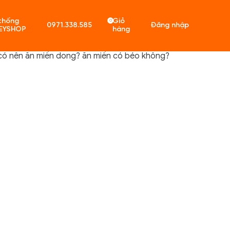
thống
Giỏ
0
0971.338.585
Đăng nhập
EYSHOP
hàng
có nên ăn miến dong? ăn miến có béo không?
ó sản phẩm trong giỏ hàng.