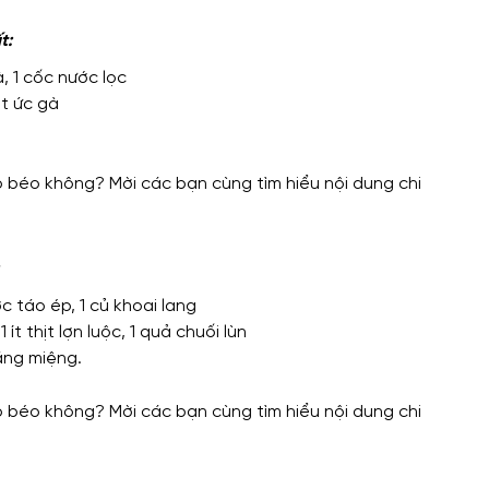
t:
, 1 cốc nước lọc
ịt ức gà
c táo ép, 1 củ khoai lang
ít thịt lợn luộc, 1 quả chuối lùn
ráng miệng.