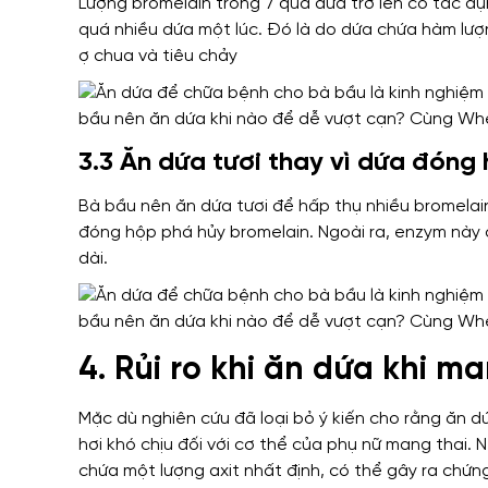
Lượng bromelain trong 7 quả dứa trở lên có tác dụ
quá nhiều dứa một lúc. Đó là do dứa chứa hàm lượ
ợ chua và tiêu chảy
3.3 Ăn dứa tươi thay vì dứa đóng
Bà bầu nên ăn dứa tươi để hấp thụ nhiều bromelain
đóng hộp phá hủy bromelain. Ngoài ra, enzym này c
dài.
4. Rủi ro khi ăn dứa khi m
Mặc dù nghiên cứu đã loại bỏ ý kiến ​​cho rằng ăn 
hơi khó chịu đối với cơ thể của phụ nữ mang thai. 
chứa một lượng axit nhất định, có thể gây ra chứng