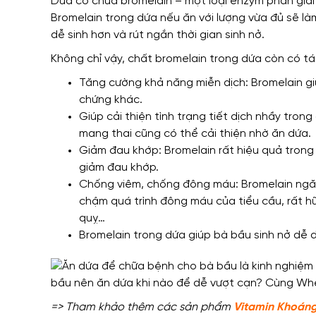
Dứa có chứa bromelain – một loại enzym phân giải
Bromelain trong dứa nếu ăn với lượng vừa đủ sẽ là
dễ sinh hơn và rút ngắn thời gian sinh nở.
Không chỉ vậy, chất bromelain trong dứa còn có tá
Tăng cường khả năng miễn dịch: Bromelain gi
chứng khác.
Giúp cải thiện tình trạng tiết dịch nhầy tron
mang thai cũng có thể cải thiện nhờ ăn dứa.
Giảm đau khớp: Bromelain rất hiệu quả trong
giảm đau khớp.
Chống viêm, chống đông máu: Bromelain ngă
chậm quá trình đông máu của tiểu cầu, rất h
quỵ…
Bromelain trong dứa giúp bà bầu sinh nở dễ 
=> Tham khảo thêm các sản phẩm
Vitamin Khoán