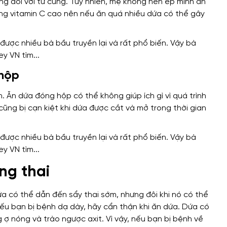
ng đối với tử cung. Tuy nhiên, mẹ không nên ép mình ăn
ng vitamin C cao nên nếu ăn quá nhiều dứa có thể gây
 hộp
. Ăn dứa đóng hộp có thể không giúp ích gì vì quá trình
ũng bị cạn kiệt khi dứa được cắt và mở trong thời gian
ang thai
dứa có thể dẫn đến sẩy thai sớm, nhưng đôi khi nó có thể
Nếu bạn bị bệnh dạ dày, hãy cẩn thận khi ăn dứa. Dứa có
 ợ nóng và trào ngược axit. Vì vậy, nếu bạn bị bệnh về