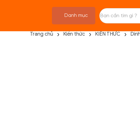
Danh mục
Trang chủ
Kiến thức
KIẾN THỨC
Din
TRANG CHỦ
FLASH SALE
THANH LÝ
DANH MỤC SẢN PHẨM
THƯƠNG HIỆU
KIẾN THỨC TẬP LUYỆN
HỆ THỐNG CỬA HÀNG