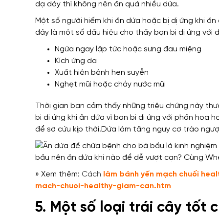
dạ dày thì không nên ăn quá nhiều dứa.
Một số người hiếm khi ăn dứa hoặc bị dị ứng khi ăn 
đây là một số dấu hiệu cho thấy bạn bị dị ứng với 
Ngứa ngay lập tức hoặc sưng đau miệng
Kích ứng da
Xuất hiện bệnh hen suyễn
Nghẹt mũi hoặc chảy nước mũi
Thời gian bạn cảm thấy những triệu chứng này thườ
bị dị ứng khi ăn dứa vì bạn bị dị ứng với phấn ho
để sơ cứu kịp thời.Dứa làm tăng nguy cơ trào ngượ
» Xem thêm:
Cách
làm bánh yến mạch chuối heal
mach-chuoi-healthy-giam-can.htm
5. Một số loại trái cây tốt