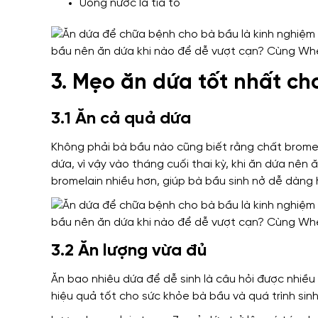
Uống nước lá tía tô
3. Mẹo ăn dứa tốt nhất ch
3.1 Ăn cả quả dứa
Không phải bà bầu nào cũng biết rằng chất bromel
dứa, vì vậy vào tháng cuối thai kỳ, khi ăn dứa nên ă
bromelain nhiều hơn, giúp bà bầu sinh nở dễ dàng 
3.2 Ăn lượng vừa đủ
Ăn bao nhiêu dứa để dễ sinh là câu hỏi được nhiều
hiệu quả tốt cho sức khỏe bà bầu và quá trình sinh