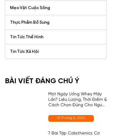
Mẹo Vặt Cuộc Sống
Thực Phẩm Bổ Sung
Tin Tức Thể Hình
Tin Tức Xã Hội
BÀI VIẾT ĐÁNG CHÚ Ý
Một Ngày Uống Whey Mấy
Lần? Liều Lượng, Thời Điểm &
Cách Chọn Đúng Cho Người
Mới
01 Tháng 6, 2026
7 Bài Tập Calisthenics Cơ