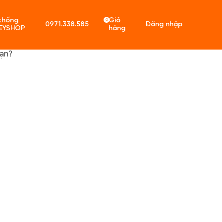
thống
Giỏ
0
0971.338.585
Đăng nhập
EYSHOP
hàng
cạn?
ó sản phẩm trong giỏ hàng.