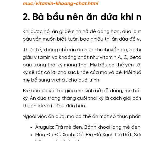
muc/vitamin-khoang-chat.html
2. Bà bầu nên ăn dứa khi 
Khi được hỏi ăn gì để sinh nở dễ dàng hơn, dứa là 
bầu vẫn muốn biết tuần bao nhiêu thì ăn dứa để v
Thực tế, không chỉ cần ăn dứa khi chuyển dạ, bà bầ
giàu vitamin và khoáng chất như vitamin A, C, beta
bầu trong thời kỳ mang thai. Mẹ bầu có thể yên tâ
kỳ sẽ rất có lợi cho sức khỏe của mẹ và bé. Mỗi tu
mẹ bổ sung vi chất cho quá trình
Để dứa có vai trò giúp mẹ sinh nở dễ dàng, mẹ bầu
kỳ. Ăn dứa trong tháng cuối thai kỳ là cách giải c
thuận lợi và ít đau đớn hơn.
Ngoài việc ăn dứa, mẹ có thể ăn một số thực phẩm 
Arugula: Trà mè đen, Bánh khoai lang mè đe
Món Đu Đủ Xanh: Gỏi Đu Đủ Xanh Cà Rốt, S