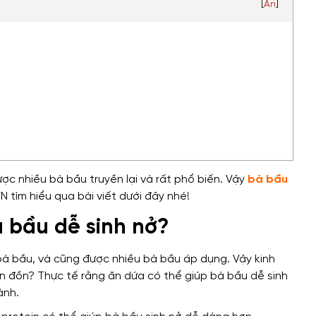
[
Ẩn
]
c nhiều bà bầu truyền lại và rất phổ biến. Vậy
bà bầu
tìm hiểu qua bài viết dưới đây nhé!
bà bầu dễ sinh nở?
 bà bầu, và cũng được nhiều bà bầu áp dụng. Vậy kinh
in đồn? Thực tế rằng ăn dứa có thể giúp bà bầu dễ sinh
ành.