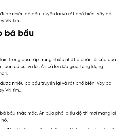
o bà bầu
ain trong dứa tập trung nhiều nhất ở phần lõi của quả
n luôn cả cùi và lõi. Ăn cả lõi dứa giúp tăng lượng
hơn.
 bà bầu thắc mắc. Ăn dứa phải điều độ thì mới mang lại
 nở.