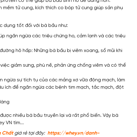
 protein có thể giúp bà bầu sinh nở dễ dàng hơn.
m mềm tử cung, kích thích co bóp tử cung giúp sản phụ
c dụng tốt đối với bà bầu như:
úp ngăn ngừa các triệu chứng ho, cảm lạnh và các triệu
g đường hô hấp: Những bà bầu bị viêm xoang, sổ mũi khi
 việc giảm sưng, phù nề, phản ứng chống viêm và có thể
n ngừa sự tích tụ của các mảng xơ vữa động mạch, làm
ữu ích để ngăn ngừa các bệnh tim mạch, tắc mạch, đột
dàng
g Chất
giá rẻ tại đây:
https://whey.vn/danh-