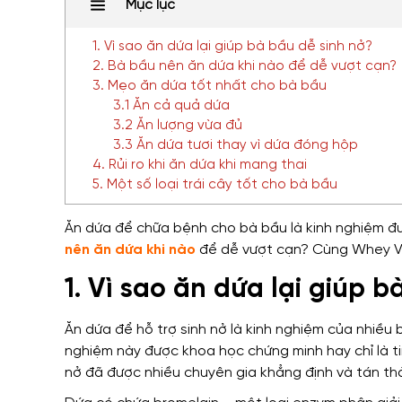
Mục lục
1. Vì sao ăn dứa lại giúp bà bầu dễ sinh nở?
2. Bà bầu nên ăn dứa khi nào để dễ vượt cạn?
3. Mẹo ăn dứa tốt nhất cho bà bầu
3.1 Ăn cả quả dứa
3.2 Ăn lượng vừa đủ
3.3 Ăn dứa tươi thay vì dứa đóng hộp
4. Rủi ro khi ăn dứa khi mang thai
5. Một số loại trái cây tốt cho bà bầu
Ăn dứa để chữa bệnh cho bà bầu là kinh nghiệm đượ
nên ăn dứa khi nào
để dễ vượt cạn? Cùng Whey VN 
1. Vì sao ăn dứa lại giúp 
Ăn dứa để hỗ trợ sinh nở là kinh nghiệm của nhiều
nghiệm này được khoa học chứng minh hay chỉ là t
nở đã được nhiều chuyên gia khẳng định và tán th