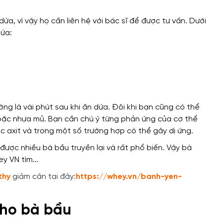
dứa, vì vậy họ cần liên hệ với bác sĩ để được tư vấn. Dưới
dứa:
ng là vài phút sau khi ăn dứa. Đôi khi bạn cũng có thể
a hoặc nhựa mủ. Bạn cần chú ý từng phản ứng của cơ thể
c axit và trong một số trường hợp có thể gây dị ứng.
thy
giảm cân tại đây:
https://whey.vn/banh-yen-
 cho bà bầu