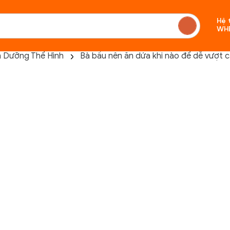
Hệ 
WH
h Dưỡng Thể Hình
Bà bầu nên ăn dứa khi nào để dễ vượt 
Chưa c