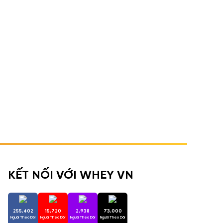
KẾT NỐI VỚI WHEY VN
255,402
15,720
2,938
73,000
Người Theo Dõi
Người Theo Dõi
Người Theo Dõi
Người Theo Dõi