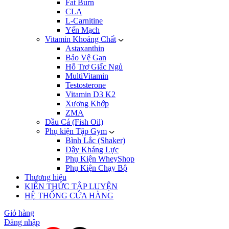
Fat Burn
CLA
L-Carnitine
Yến Mạch
Vitamin Khoáng Chất
Astaxanthin
Bảo Vệ Gan
Hỗ Trợ Giấc Ngủ
MultiVitamin
Testosterone
Vitamin D3 K2
Xương Khớp
ZMA
Dầu Cá (Fish Oil)
Phụ kiện Tập Gym
Bình Lắc (Shaker)
Dây Kháng Lực
Phụ Kiện WheyShop
Phụ Kiện Chạy Bộ
Thương hiệu
KIẾN THỨC TẬP LUYỆN
HỆ THỐNG CỬA HÀNG
Giỏ hàng
Đăng nhập