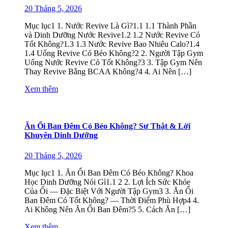
20 Tháng 5, 2026
Mục lục1 1. Nước Revive Là Gì?1.1 1.1 Thành Phần
và Dinh Dưỡng Nước Revive1.2 1.2 Nước Revive Có
Tốt Không?1.3 1.3 Nước Revive Bao Nhiêu Calo?1.4
1.4 Uống Revive Có Béo Không?2 2. Người Tập Gym
Uống Nước Revive Có Tốt Không?3 3. Tập Gym Nên
Thay Revive Bằng BCAA Không?4 4. Ai Nên […]
Xem thêm
Ăn Ổi Ban Đêm Có Béo Không? Sự Thật & Lời
Khuyên Dinh Dưỡng
20 Tháng 5, 2026
Mục lục1 1. Ăn Ổi Ban Đêm Có Béo Không? Khoa
Học Dinh Dưỡng Nói Gì1.1 2 2. Lợi Ích Sức Khỏe
Của Ổi — Đặc Biệt Với Người Tập Gym3 3. Ăn Ổi
Ban Đêm Có Tốt Không? — Thời Điểm Phù Hợp4 4.
Ai Không Nên Ăn Ổi Ban Đêm?5 5. Cách Ăn […]
Xem thêm