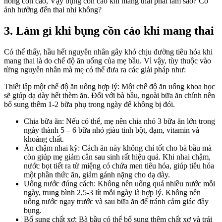
3. Làm gì khi bụng cồn cào khi mang thai
Có thể thấy, hầu hết nguyên nhân gây khó chịu đường tiêu hóa khi
mang thai là do chế độ ăn uống của mẹ bầu. Vì vậy, tùy thuộc vào
từng nguyên nhân mà mẹ có thể đưa ra các giải pháp như:
Thiết lập một chế độ ăn uống hợp lý: Một chế độ ăn uống khoa học
sẽ giúp dạ dày hết thèm ăn. Đối với bà bầu, ngoài bữa ăn chính nên
bổ sung thêm 1-2 bữa phụ trong ngày để không bị đói.
Chia bữa ăn: Nếu có thể, mẹ nên chia nhỏ 3 bữa ăn lớn trong
ngày thành 5 – 6 bữa nhỏ giàu tinh bột, đạm, vitamin và
khoáng chất.
Ăn chậm nhai kỹ: Cách ăn này không chỉ tốt cho bà bầu mà
còn giúp mẹ giảm cân sau sinh rất hiệu quả. Khi nhai chậm,
nước bọt tiết ra từ miệng có chứa men tiêu hóa, giúp tiêu hóa
một phần thức ăn, giảm gánh nặng cho dạ dày.
Uống nước đúng cách: Không nên uống quá nhiều nước mỗi
ngày, trung bình 2,5-3 lít mỗi ngày là hợp lý. Không nên
uống nước ngay trước và sau bữa ăn để tránh cảm giác đầy
bụng.
Bổ sung chất xơ: Bà bầu có thể bổ sung thêm chất xơ và trái