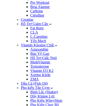
Pre Workout
Beta Alanine
Caffeine
Citrulline
Creatine
Hỗ Trợ Giảm Cân
Fat Burn
CLA
L-Carnitine
Yến Mạch
Vitamin Khoáng Chất
Astaxanthin
Bảo Vệ Gan
Hỗ Trợ Giấc Ngủ
MultiVitamin
Testosterone
Vitamin D3 K2
Xương Khớp
ZMA
Dầu Cá (Fish Oil)
Phụ kiện Tập Gym
Bình Lắc (Shaker)
Dây Kháng Lực
Phụ Kiện WheyShop
Phụ Kiện Chạy Bộ