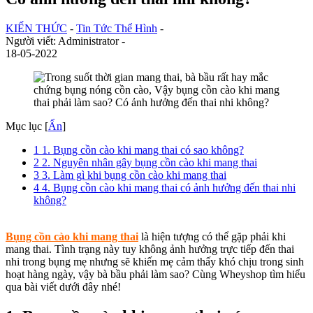
KIẾN THỨC
-
Tin Tức Thể Hình
-
Người viết: Administrator -
18-05-2022
Mục lục
[
Ẩn
]
1
1. Bụng cồn cào khi mang thai có sao không?
2
2. Nguyên nhân gây bụng cồn cào khi mang thai
3
3. Làm gì khi bụng cồn cào khi mang thai
4
4. Bụng cồn cào khi mang thai có ảnh hưởng đến thai nhi
không?
Bụng cồn cào khi mang thai
là hiện tượng có thể gặp phải khi
mang thai. Tình trạng này tuy không ảnh hưởng trực tiếp đến thai
nhi trong bụng mẹ nhưng sẽ khiến mẹ cảm thấy khó chịu trong sinh
hoạt hàng ngày, vậy bà bầu phải làm sao? Cùng Wheyshop tìm hiểu
qua bài viết dưới đây nhé!