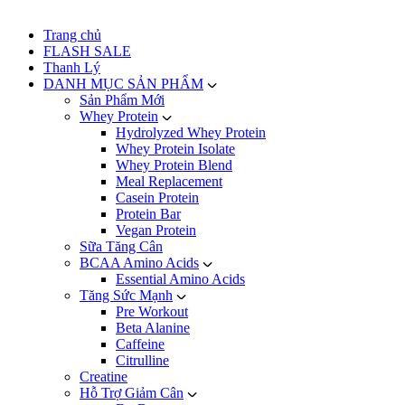
Trang chủ
FLASH SALE
Thanh Lý
DANH MỤC SẢN PHẨM
Sản Phẩm Mới
Whey Protein
Hydrolyzed Whey Protein
Whey Protein Isolate
Whey Protein Blend
Meal Replacement
Casein Protein
Protein Bar
Vegan Protein
Sữa Tăng Cân
BCAA Amino Acids
Essential Amino Acids
Tăng Sức Mạnh
Pre Workout
Beta Alanine
Caffeine
Citrulline
Creatine
Hỗ Trợ Giảm Cân