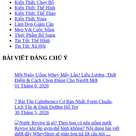
Kiến Thức Chạy Bộ
Kiến Thức Thể Hình
Kiến Thức Thể Thao
Kiến Thức Yoga
Làm Đẹp Giảm Cân
Mẹo Vặt Cuộc Sống
Thực Phẩm Bổ Sung
Tin Tức Thể Hình
Tin Tức Xã Hội
BÀI VIẾT ĐÁNG CHÚ Ý
Một Ngày Uống Whey Mấy Lần? Liều Lượng, Thời
Điểm & Cách Chọn Đúng Cho Người Mới
01 Tháng 6, 2026
7 Bài Tập Calisthenics Cơ Bản Nhất: Form Chuẩn,
Lịch Tập & Dinh Dưỡng Hỗ Trợ
30 Tháng 5, 2026