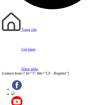
Trang chủ
Giỏ hàng
Đăng nhập
[contact-form-7 id="5" title="CF - Register"]