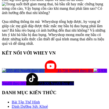
Qua những thông tin mà Wheyshop tổng hợp được, hy vọng sẽ
giúp các mẹ giải đáp được thắc mắc mẹ bầu bị đau bụng phải làm
sao? Bà bầu réo bụng có ảnh hưởng đến thai nhi không? Và những
lưu ý khi bà bầu bị đau bụng. Wheyshop mong muốn mẹ bầu có
được những kiến ​​thức cần thiết để quá trình mang thai diễn ra hiệu
quả và dễ dàng nhất.
KẾT NỐI VỚI WHEY VN
255,402
Người theo dõi
15,720
Người theo dõi
2,938
Người theo dõi
73,000
Người theo dõi
DANH MỤC KIẾN THỨC
Bài Tập Thể Hình
Dinh Dưỡng Sức Khoẻ