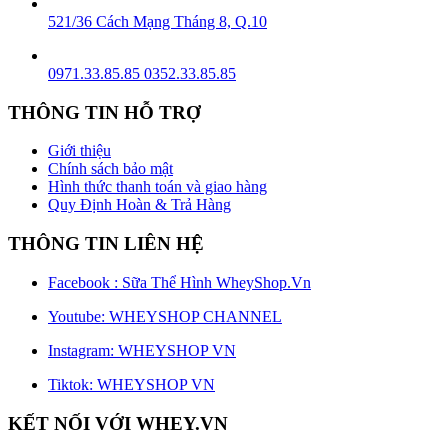
521/36 Cách Mạng Tháng 8, Q.10
0971.33.85.85
0352.33.85.85
THÔNG TIN HỖ TRỢ
Giới thiệu
Chính sách bảo mật
Hình thức thanh toán và giao hàng
Quy Định Hoàn & Trả Hàng
THÔNG TIN LIÊN HỆ
Facebook : Sữa Thể Hình WheyShop.Vn
Youtube: WHEYSHOP CHANNEL
Instagram: WHEYSHOP VN
Tiktok: WHEYSHOP VN
KẾT NỐI VỚI WHEY.VN