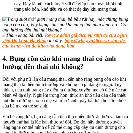
cây. Đây là một cách tuyệt vời để giúp bạn thoát khỏi tình
trạng táo bón, khó tiêu và co thắt dạ dày khi mang thai.
» Tham khảo bài viết:
Review đánh giá dịch vụ sinh đẻ của bệnh
viện Đa khoa Hà Đông
tại đây:
https://whey.vn/dich-vu-sinh-de-
cua-benh-vien-da-khoa-ha-dong.htm
4. Bụng cồn cào khi mang thai có ảnh
hưởng đến thai nhi không?
Đối với phụ nữ lần đầu mang thai, cần nhớ rằng bụng cồn cào khi
mang thai là điều bình thường và không có gì đáng lo ngại. Tuy
nhiên, nếu tình trạng này diễn ra thường xuyên, mẹ có thể mắc các
bệnh về dạ dày. Nghiêm trọng hơn, thức ăn khó tiêu dẫn đến thiếu
hụt dinh dưỡng cho bà mẹ và trẻ sơ sinh, gây bất lợi cho sức khỏe
của bà mẹ và trẻ sơ sinh.
Em bé càng lớn, bạn càng cần tiêu thụ nhiều thức ăn hơn và tam cá
nguyệt thứ hai là lúc bạn thực sự đói. Do đó, hãy thường xuyên
lắng nghe cơ thể mình để có thể cung cấp đầy đủ dinh dưỡng cho
con, kịp thời giúp con khỏe mạnh và sinh nở an toàn.