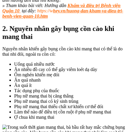
» Tham khảo bài viết: Hướng dẫn
Khám và điều trị Bệnh viện
Quận 10
tại đây:
https://w
hey.vn/huong-dan-kham-va-dieu-tri-
benh-vien-quan-10.htm
2. Nguyên nhân gây bụng cồn cào khi
mang thai
Nguyên nhân khiến gây bụng cồn cào khi mang thai có thể là do
thai nhi đói, ngoài ra còn có:
Uống quá nhiều nước
Ăn nhiều đồ cay có thể gây viêm loét dạ dày
Ốm nghén khiến mẹ đói
Ăn quá nhanh
Ăn quá ít
Tác dụng phụ của thuốc
Phụ nữ mang thai bị căng thẳng
Phụ nữ mang thai có ký sinh trùng
Phụ nữ mang thai thiếu chất xơ khiến cơ thể đói
Làm thế nào để điều trị cồn ruột ở phụ nữ mang thai
Ợ chua khi mang thai